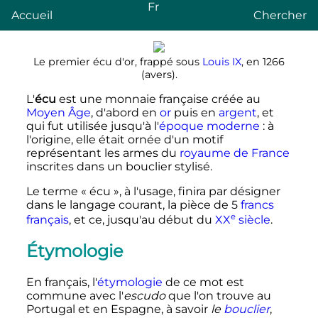
Fr
Accueil
Chercher
Le premier écu d'or, frappé sous
Louis
IX
, en 1266
(avers).
L'
écu
est une monnaie française créée au
Moyen Âge
, d'abord en
or
puis en
argent
, et
qui fut utilisée jusqu'à l'
époque moderne
: à
l'origine, elle était ornée d'un motif
représentant les armes du
royaume de France
inscrites dans un bouclier stylisé.
Le terme «
écu
», à l'usage, finira par désigner
dans le langage courant, la pièce de 5
francs
e
français
, et ce, jusqu'au début du
XX
siècle
.
Étymologie
En français, l'
étymologie
de ce mot est
commune avec l′
escudo
que l'on trouve au
Portugal et en Espagne, à savoir
le
bouclier
,