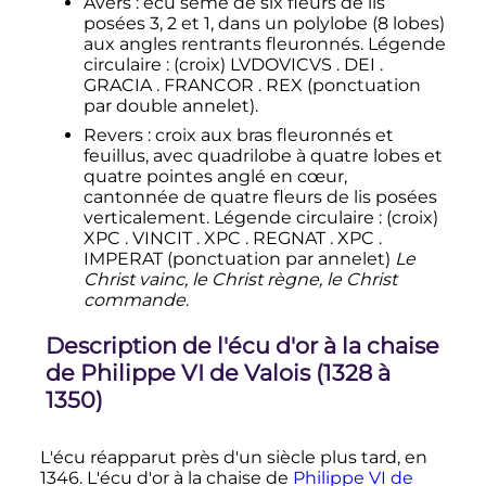
Avers
: écu semé de six fleurs de lis
posées 3, 2 et 1, dans un polylobe (8 lobes)
aux angles rentrants fleuronnés. Légende
circulaire
: (croix) LVDOVICVS . DEI .
GRACIA . FRANCOR . REX (ponctuation
par double annelet).
Revers
: croix aux bras fleuronnés et
feuillus, avec quadrilobe à quatre lobes et
quatre pointes anglé en cœur,
cantonnée de quatre fleurs de lis posées
verticalement. Légende circulaire
: (croix)
XPC . VINCIT . XPC . REGNAT . XPC .
IMPERAT (ponctuation par annelet)
Le
Christ vainc, le Christ règne, le Christ
commande
.
Description de l'écu d'or à la chaise
de
Philippe
VI
de Valois (1328 à
1350)
L'écu réapparut près d'un siècle plus tard, en
1346. L'écu d'or à la chaise de
Philippe
VI
de