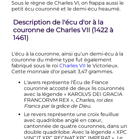
Sous le règne de
Charles
VI
, on frappa aussi le
petit écu couronné et le demi-écu heaumé.
Description de l'écu d'or à la
couronne de
Charles
VII
(1422 à
1461)
L'écu à la couronne, ainsi qu'un demi-écu à la
couronne du même type fut également
fabriqué sous le roi
Charles
VII
le Victorieux.
Cette monnaie d'or pesait
3,47 grammes
.
L'avers représente l'Écu de France
couronné accosté de deux lis couronnés
avec la légende « KAROLVS DEI GRACIA
FRANCORVM REX »,
Charles, roi des
Francs par la grâce de Dieu
.
Le revers représente une croix feuillue
avec quadrilobe anglé en cœur,
cantonnée de quatre couronnes, dans un
double quadrilobe. Avec la légende « XPC
VINCIT XPC REGNAT XPC IMPERAT »,
Le