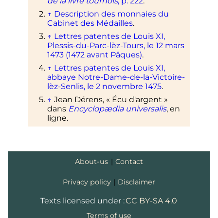
de la livre tournois
, p. 222
.
↑
Description des monnaies du
Cabinet des Médailles
.
↑
Lettres patentes de
Louis
XI
,
Plessis-du-Parc-lèz-Tours, le
12 mars
1473
(1472 avant Pâques)
.
↑
Lettres patentes de
Louis
XI
,
abbaye Notre-Dame-de-la-Victoire-
lèz-Senlis, le 2 novembre 1475
.
↑
Jean Dérens, « Écu d'argent »
dans
Encyclopædia universalis
, en
ligne.
About-us
|
Contact
Privacy policy
|
Disclaimer
Texts licensed under :
CC BY-SA 4.0
Terms of use