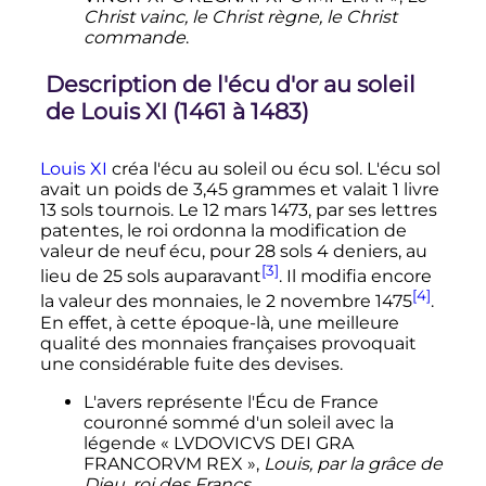
Christ vainc, le Christ règne, le Christ
commande
.
Description de l'écu d'or au soleil
de
Louis
XI
(1461 à 1483)
Louis
XI
créa l'écu au soleil ou écu sol. L'écu sol
avait un poids de
3,45 grammes
et valait
1 livre
13 sols
tournois. Le
12 mars 1473
, par ses lettres
patentes, le roi ordonna la modification de
valeur de neuf écu, pour
28 sols
4 deniers
, au
[3]
lieu de
25 sols
auparavant
. Il modifia encore
[4]
la valeur des monnaies, le
2 novembre 1475
.
En effet, à cette époque-là, une meilleure
qualité des monnaies françaises provoquait
une considérable fuite des devises.
L'avers représente l'Écu de France
couronné sommé d'un soleil avec la
légende « LVDOVICVS DEI GRA
FRANCORVM REX »,
Louis, par la grâce de
Dieu, roi des Francs
.