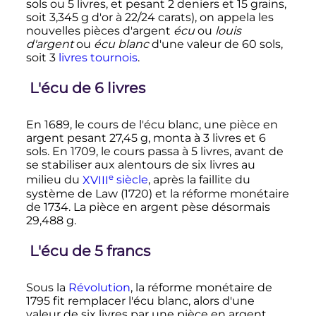
sols
ou
5 livres
, et pesant
2 deniers
et
15 grains
,
soit
3,345 g
d'or à
22/24 carats
), on appela les
nouvelles pièces d'argent
écu
ou
louis
d'argent
ou
écu blanc
d'une valeur de
60 sols
,
soit
3
livres tournois
.
L'écu de
6 livres
En 1689, le cours de l'écu blanc, une pièce en
argent pesant 27,45 g, monta à
3 livres
et
6
sols
. En 1709, le cours passa à
5 livres
, avant de
se stabiliser aux alentours de six livres au
e
milieu du
XVIII
siècle
, après la faillite du
système de Law (1720) et la réforme monétaire
de 1734. La pièce en argent pèse désormais
29,488 g.
L'écu de 5 francs
Sous la
Révolution
, la réforme monétaire de
1795 fit remplacer l'écu blanc, alors d'une
valeur de six livres par une pièce en argent