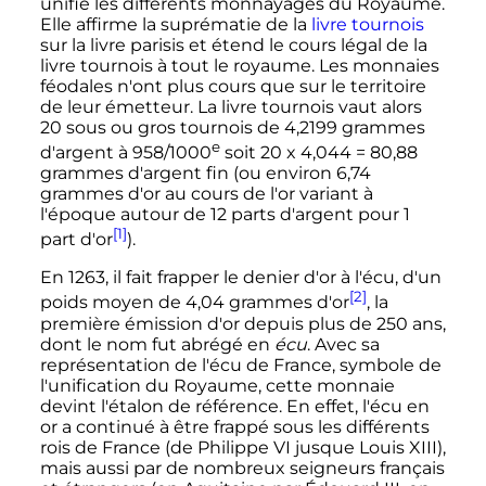
unifie les différents monnayages du Royaume.
Elle affirme la suprématie de la
livre tournois
sur la livre parisis et étend le cours légal de la
livre tournois à tout le royaume. Les monnaies
féodales n'ont plus cours que sur le territoire
de leur émetteur. La livre tournois vaut alors
20 sous ou gros tournois de
4,2199 grammes
e
d'argent à 958/1000
soit 20 x 4,044 =
80,88
grammes
d'argent fin (ou environ
6,74
grammes
d'or au cours de l'or variant à
l'époque autour de
12 parts
d'argent pour
1
[1]
part
d'or
).
En 1263, il fait frapper le denier d'or à l'écu, d'un
[2]
poids moyen de
4,04 grammes
d'or
, la
première émission d'or depuis plus de 250 ans,
dont le nom fut abrégé en
écu
. Avec sa
représentation de l'écu de France, symbole de
l'unification du Royaume, cette monnaie
devint l'étalon de référence. En effet, l'écu en
or a continué à être frappé sous les différents
rois de France (de
Philippe
VI
jusque
Louis
XIII
),
mais aussi par de nombreux seigneurs français