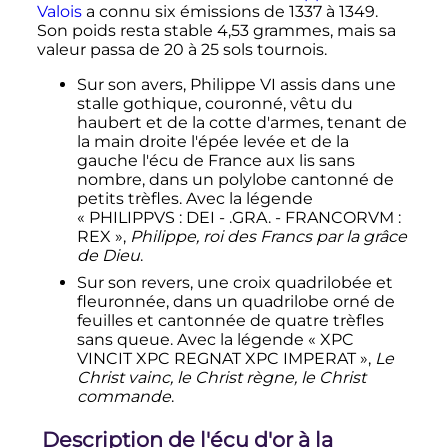
Valois
a connu six émissions de 1337 à 1349.
Son poids resta stable 4,53 grammes, mais sa
valeur passa de 20 à
25 sols
tournois.
Sur son avers,
Philippe
VI
assis dans une
stalle gothique, couronné, vêtu du
haubert et de la cotte d'armes, tenant de
la main droite l'épée levée et de la
gauche l'écu de France aux lis sans
nombre, dans un polylobe cantonné de
petits trèfles. Avec la légende
« PHILIPPVS
: DEI - .GRA. - FRANCORVM
:
REX »,
Philippe, roi des Francs par la grâce
de Dieu
.
Sur son revers, une croix quadrilobée et
fleuronnée, dans un quadrilobe orné de
feuilles et cantonnée de quatre trèfles
sans queue. Avec la légende « XPC
VINCIT XPC REGNAT XPC IMPERAT »,
Le
Christ vainc, le Christ règne, le Christ
commande
.
Description de l'écu d'or à la