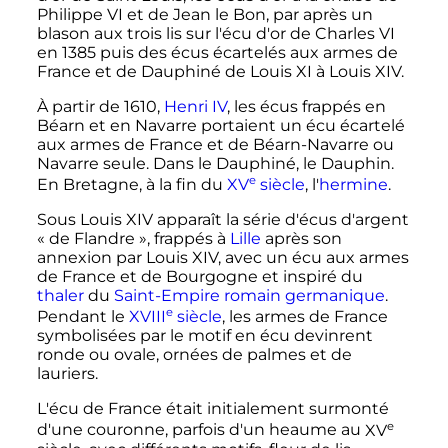
Philippe
VI
et de Jean le Bon, par après un
blason aux trois lis sur l'écu d'or de
Charles
VI
en 1385 puis des écus écartelés aux armes de
France et de Dauphiné de
Louis
XI
à
Louis
XIV
.
À partir de 1610,
Henri
IV
, les écus frappés en
Béarn et en Navarre portaient un écu écartelé
aux armes de France et de Béarn-Navarre ou
Navarre seule. Dans le Dauphiné, le Dauphin.
e
En Bretagne, à la fin du
XV
siècle
, l'
hermine
.
Sous
Louis
XIV
apparaît la série d'écus d'argent
« de Flandre », frappés à
Lille
après son
annexion par
Louis
XIV
, avec un écu aux armes
de France et de Bourgogne et inspiré du
thaler
du
Saint-Empire romain germanique
.
e
Pendant le
XVIII
siècle
, les armes de France
symbolisées par le motif en écu devinrent
ronde ou ovale, ornées de palmes et de
lauriers.
L'écu de France était initialement surmonté
e
d'une couronne, parfois d'un heaume au
XV