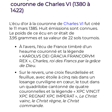
couronne de
Charles
VI
(1380 à
1422)
L'écu d'or à la couronne de
Charles
VI
fut créé
le
11 mars 1385
. Huit émissions sont connues.
Le poids de ce écu en or était de
3,95 grammes
et sa valeur de
22 sols
tournois.
À l'avers, l'écu de France timbré d'un
heaume couronné et la légende
« KAROLVS DEI GRACIA FRANCORVM
REX »,
Charles, roi des Francs par la grâce
de Dieu
.
Sur le revers, une croix fleurdelisée et
feuillue, avec étoile à cinq rais dans un
losange curviligne en cœur, le tout dans
un quadrilobe cantonné de quatre
couronnelles et la légende « XPC VINCIT
XPC REGNAT XPC IMPERAT »,
Le Christ
vainc, le Christ règne, le Christ
commande
.