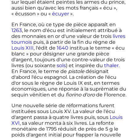
sur lequel étaient peintes les armes du prince,
aussi bien qu'avec les mots français «
écu
»,
«
écusson
» ou «
écuyer
».
En France, où ce type de pièce apparaît en
1263
, le nom d'écu est initialement attribué à
des monnaies en or d'une valeur de trois
livres
tournois
puis, à partir de la fin du règne de
Louis
XIII
, l'édit de
1640
institua le terme « écu
blanc » pour désigner une grande pièce
d'argent, toujours d'une contre-valeur de trois
livres (ou soixante
sols
) et inspirée du
thaler
.
En France, le terme de
pistole
désignait
d'abord l'écu espagnol. La création de l'écu
d'or sous le règne de Louis IX est, en termes
économiques, une réponse à la suprématie du
sequin vénitien et du
fiorino d'oro
de Florence.
Une nouvelle série de réformations furent
instituées sous
Louis
XV
. La valeur de l'écu
d'argent passa à quatre livres puis, sous
Louis
XVI
, sa valeur monta à six livres. La refonte
monétaire de 1795 réduisit de près de 5 g le
poids d'argent initial pour frapper la nouvelle