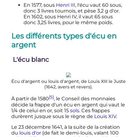
En 1577, sous
Henri
III
, l'écu vaut
60 sous
,
donc
3 livres
tournois, et pèse
3,2
g
d'or.
En 1602, sous
Henri
IV
, il vaut
65 sous
donc
3,25
livres
, pour le même poids.
Les différents types d'écu en
argent
L'écu blanc
Écu d'argent ou louis d'argent, de
Louis
XIII
le Juste
(1642, avers et revers).
[5]
À partir de 1580
, le Conseil des monnaies
décide la frappe d'un écu en argent qui vaut le
1/4 de celui en or, soit
15
sols
. Ces frappes
durèrent jusque sous le règne de
Louis
XIV
.
Le
23 décembre 1641
, à la suite de la création
du
louis d'or
(de fait le demi-louis, valant
100