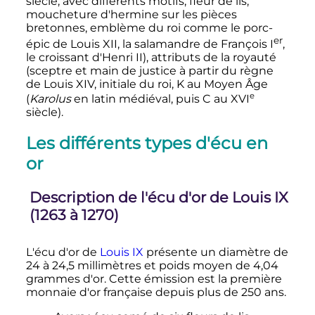
siècle
, avec différents motifs, fleur de lis,
moucheture d'hermine sur les pièces
bretonnes, emblème du roi comme le porc-
er
épic de
Louis
XII
, la salamandre de
François
I
,
le croissant d'
Henri
II
), attributs de la royauté
(sceptre et main de justice à partir du règne
de
Louis
XIV
, initiale du roi, K au Moyen Âge
e
(
Karolus
en latin médiéval, puis C au
XVI
siècle
).
Les différents types d'écu en
or
Description de l'écu d'or de
Louis
IX
(1263 à 1270)
L'écu d'or de
Louis
IX
présente un diamètre de
24 à
24,5 millimètres
et poids moyen de
4,04
grammes
d'or. Cette émission est la première
monnaie d'or française depuis plus de
250 ans
.