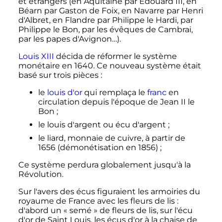
et étrangers (en Aquitaine par
Édouard
III
, en
Béarn par Gaston de Foix, en Navarre par Henri
d'Albret, en Flandre par Philippe le Hardi, par
Philippe le Bon, par les évêques de Cambrai,
par les papes d'Avignon…).
Louis
XIII
décida de réformer le système
monétaire en 1640. Ce nouveau système était
basé sur trois pièces
:
le
louis d'or
qui remplaça le
franc
en
circulation depuis l'époque de
Jean
II
le
Bon
;
le louis d'argent ou écu d'argent
;
le liard, monnaie de cuivre, à partir de
1656 (démonétisation en 1856)
;
Ce système perdura globalement jusqu'à la
Révolution.
Sur l'avers des écus figuraient les armoiries du
royaume de France avec les fleurs de lis
:
d'abord un « semé » de fleurs de lis, sur l'écu
d'or de Saint Louis, les écus d'or à la chaise de