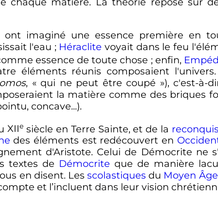
de chaque matière. La théorie repose sur 
ont imaginé une essence première en to
issait l'eau
;
Héraclite
voyait dans le feu l'élé
ir comme essence de toute chose
; enfin,
Empéd
atre éléments réunis composaient l'univers
tomos
, «
qui ne peut être coupé
»), c'est-à-
omposeraient la matière comme des briques f
ointu, concave...).
e
au
XII
siècle
en Terre Sainte, et de la
reconqui
nne
des éléments est redécouvert en
Occiden
gnement d'Aristote. Celui de Démocrite ne s'
es textes de
Démocrite
que de manière lacun
nous en disent. Les
scolastiques
du
Moyen Âge
 compte et l’incluent dans leur vision chrétie