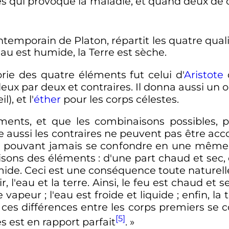
es qui provoque la maladie, et quand deux de
ontemporain de Platon, répartit les quatre qua
l'Eau est humide, la Terre est sèche.
éorie des quatre éléments fut celui d'
Aristote
q
eux par deux et contraires. Il donna aussi un o
l), et l'
éther
pour les corps célestes.
ents, et que les combinaisons possibles, 
aussi les contraires ne peuvent pas être accoup
e pouvant jamais se confondre en une même ch
sons des éléments : d'une part chaud et sec, 
humide. Ceci est une conséquence toute naturell
ir, l'eau et la terre. Ainsi, le feu est chaud et 
vapeur ; l'eau est froide et liquide ; enfin, la 
e ces différences entre les corps premiers se 
[5]
 est en rapport parfait
. »