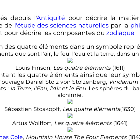
és depuis l'
Antiquité
pour décrire la matièr
re de
l'étude des sciences naturelles
par la
phi
t pour décrire les composantes du
zodiaque
.
nts que sont l'air, le feu, l'eau et la terre, dans u
Louis Finson,
Les quatre éléments
(1611)
l'ouvrage Daniel Stolz von Stolzenberg,
Viridariu
nts
:
la Terre, l'Eau, l'Air et le Feu
. Les sphères du ba
alchimie.
Sébastien Stoskopff,
Les quatre éléments
(1630)
Artus Wolffort,
Les quatre éléments
(1641)
as Cole
,
Mountain House The Four Elements
(184