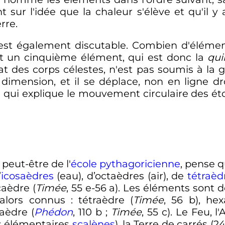
t sur l'idée que la chaleur s'élève et qu'il y 
erre.
t également discutable. Combien d'éléments
t un cinquième élément, qui est donc la
qui
at des corps célestes, n'est pas soumis à la g
imension, et il se déplace, non en ligne d
), ce qui explique le mouvement circulaire des 
t peut-être de l'
école pythagoricienne
, pense q
’
icosaèdres
(eau), d’octaèdres (air), de
tétraèd
aèdre (
Timée
, 55 e-56 a). Les éléments sont 
 alors connus
: tétraèdre (
Timée
, 56 b), hex
aèdre (
Phédon
, 110 b
;
Timée
, 55 c). Le Feu, l
es élémentaires
scalènes
), la Terre de carrés (