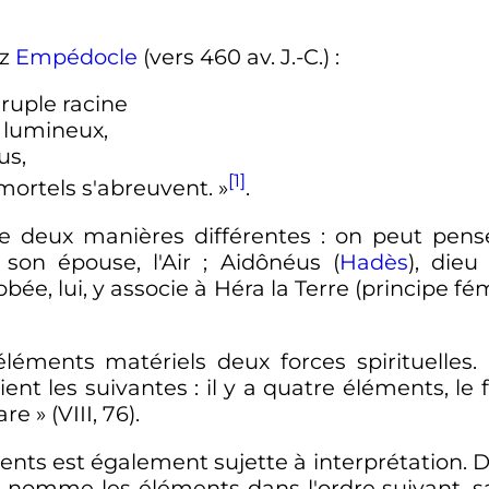
ez
Empédocle
(vers 460 av. J.-C.)
:
ruple racine
x lumineux,
us,
[1]
 mortels s'abreuvent.
»
.
de deux manières différentes : on peut pen
, son épouse, l'Air ; Aidônéus (
Hadès
), die
obée, lui, y associe à Héra la Terre (principe fé
éments matériels deux forces spirituelles.
ent les suivantes : il y a quatre éléments, le feu
are »
(VIII, 76).
ments est également sujette à interprétation. D
 nomme les éléments dans l'ordre suivant, s