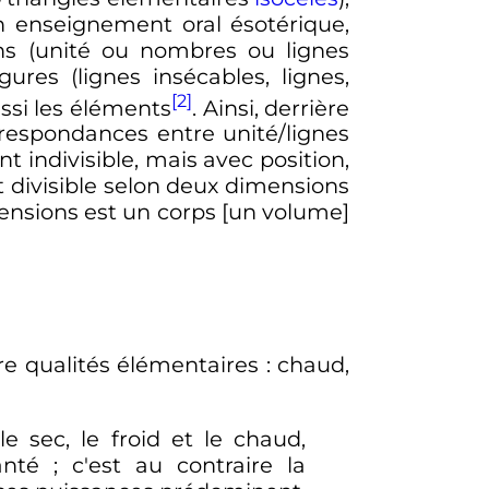
n enseignement oral ésotérique,
ns (unité ou nombres ou lignes
ures (lignes insécables, lignes,
[2]
ussi les éléments
. Ainsi, derrière
orrespondances entre unité/lignes
t indivisible, mais avec position,
st divisible selon deux dimensions
mensions est un corps [un volume]
tre qualités élémentaires
: chaud,
e sec, le froid et le chaud,
té ; c'est au contraire la