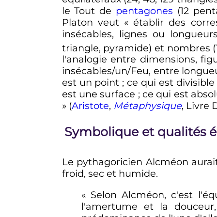
le Tout de
pentagones
(12 pent
Platon veut
« établir des corr
insécables, lignes ou longueurs
triangle, pyramide) et nombres (1,
l'analogie entre dimensions, fig
insécables/un/Feu, entre longueu
est un point ; ce qui est divisib
est une surface ; ce qui est abs
»
(
Aristote
,
Métaphysique
, Livre 
Symbolique et qualités 
Le pythagoricien Alcméon aurait 
froid, sec et humide.
« Selon Alcméon, c'est l'éq
l'amertume et la douceur,