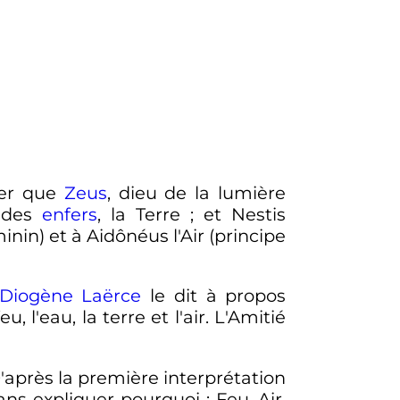
ser que
Zeus
, dieu de la lumière
u des
enfers
, la Terre ; et Nestis
minin) et à Aidônéus l'Air (principe
Diogène Laërce
le dit à propos
, l'eau, la terre et l'air. L'Amitié
'après la première interprétation
ans expliquer pourquoi
: Feu, Air,