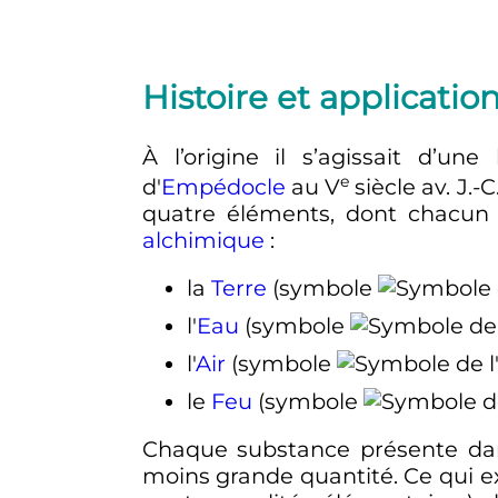
Histoire et applicati
À l’origine il s’agissait d’u
e
d'
Empédocle
au
V
siècle
av. J.-C
quatre éléments, dont chacun s
alchimique
:
la
Terre
(symbole
l'
Eau
(symbole
l'
Air
(symbole
le
Feu
(symbole
Chaque substance présente dans
moins grande quantité. Ce qui exp