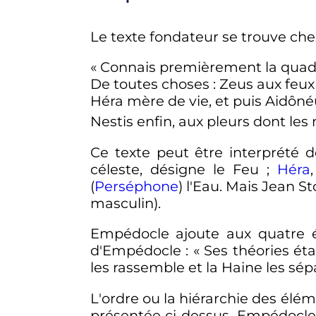
Le texte fondateur se trouve ch
«
Connais premièrement la quad
De toutes choses
: Zeus aux feu
Héra mère de vie, et puis Aidôné
Nestis enfin, aux pleurs dont les
Ce texte peut être interprété 
céleste, désigne le Feu ;
Héra
(
Perséphone
) l'Eau. Mais Jean St
masculin)
.
Empédocle ajoute aux quatre él
d'Empédocle
:
« Ses théories étai
les rassemble et la Haine les sép
L'ordre ou la hiérarchie des élé
présentée ci-dessus, Empédocle