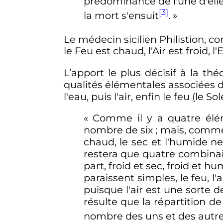
prédominance de l'une d'ell
[3]
la mort s'ensuit
. »
Le médecin sicilien Philistion, c
le Feu est chaud, l'Air est froid, 
L’apport le plus décisif à la th
qualités élémentales associées d
l'eau, puis l'air, enfin le feu (le Solei
« Comme il y a quatre élém
nombre de six ; mais, comme 
chaud, le sec et l'humide n
restera que quatre combinai
part, froid et sec, froid et 
paraissent simples, le feu, l'a
puisque l'air est une sorte de 
résulte que la répartition d
nombre des uns et des autres