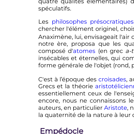
quatre qualités élémentaires) 
spéculatifs.
Les
philosophes présocratiques
chercher l'élément originel, chois
Anaximène, lui, envisageait l'a
notre ère, proposa que les qu
composé d'
atomes
(en grec
a-
insécables et éternelles, qui c
forme générale de l'objet (rond, p
C'est à l’époque des
croisades
, 
Grecs et la théorie
aristotélicie
essentiellement ceux de l'ensei
encore, nous ne connaissons l
auteurs, en particulier
Aristote
, 
la quaternité de la nature à leur
Empédocle