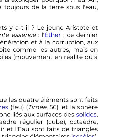
a toujours de la terre sous l'eau,
 y a-t-il
? Le jeune Aristote et
nte essence
: l'
Éther
; ce dernier
énération et à la corruption, aux
roite comme les autres, mais en
étoiles (mouvement en réalité dû à
ue les quatre éléments sont faits
res
(feu) (
Timée
, 56), et la sphère
donc liés aux surfaces des
solides
,
aèdre régulier (cube), octaèdre,
'Air et l'Eau sont faits de triangles
24 triangles élémentaires
isocèles
),