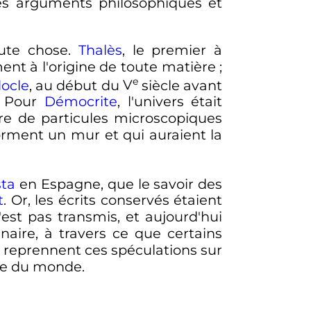
des arguments philosophiques et
ute chose.
Thalès
, le premier à
ment à l'origine de toute matière
;
e
ocle
, au début du
V
siècle
avant
. Pour
Démocrite
, l'univers était
dire de particules microscopiques
orment un mur et qui auraient la
sta
en Espagne, que le savoir des
t
. Or, les écrits conservés étaient
est pas transmis, et aujourd'hui
aire, à travers ce que certains
reprennent ces spéculations sur
nne du monde.