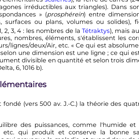
agones irréductibles aux triangles). Dans so
espondances »
(
prosphérein
) entre dimensio
, surfaces ou plans, volumes ou solides), fig
 2, 3, 4
: les nombres de la
Tétraktys
), mais a
ures, nombres, éléments, s'établissent les c
rs/lignes/deux/Air, etc.
« Ce qui est absolumen
le selon une dimension est une ligne ; ce qui e
olument divisible en quantité et selon trois di
Delta, 6, 1016 b).
élémentaires
fondé (vers 500 av. J.-C.) la théorie des qua
uilibre des puissances, comme l'humide et l
 etc. qui produit et conserve la bonne san