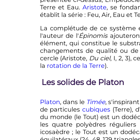
Terre et Eau.
Aristote
, se fondan
établit la série
: Feu, Air, Eau et T
La complétude de ce système es
l'auteur de l'
Épinomis
ajouteron
élément, qui constitue le substr
changements de qualité ou de d
cercle (Aristote,
Du ciel
, I, 2, 3
la
rotation de la Terre
).
Les solides de Platon
Platon
, dans le
Timée
, s'inspiran
de particules
cubiques
(Terre), d
du monde (le Tout) est un dodéc
les quatre polyèdres réguliers
icosaèdre
; le Tout est un dodéc
équilatéraux (24, 48, 129 triangl