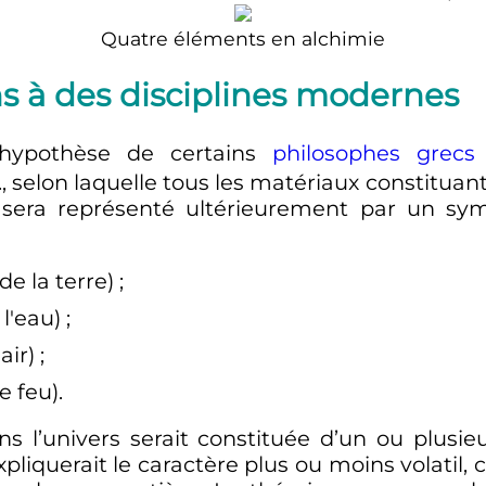
Quatre éléments en alchimie
ons à des disciplines modernes
ne hypothèse de certains
philosophes
grecs
.
, selon laquelle tous les matériaux constitu
era représenté ultérieurement par un symb
)
;
)
;
)
;
).
 l’univers serait constituée d’un ou plusie
liquerait le caractère plus ou moins volatil, c