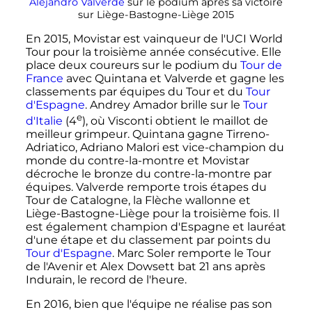
Alejandro Valverde
sur le podium après sa victoire
sur Liège-Bastogne-Liège 2015
En 2015, Movistar est vainqueur de l'UCI World
Tour pour la troisième année consécutive. Elle
place deux coureurs sur le podium du
Tour de
France
avec Quintana et Valverde et gagne les
classements par équipes du Tour et du
Tour
d'Espagne
. Andrey Amador brille sur le
Tour
e
d'Italie
(
4
), où Visconti obtient le maillot de
meilleur grimpeur. Quintana gagne Tirreno-
Adriatico, Adriano Malori est vice-champion du
monde du contre-la-montre et Movistar
décroche le bronze du contre-la-montre par
équipes. Valverde remporte trois étapes du
Tour de Catalogne, la Flèche wallonne et
Liège-Bastogne-Liège pour la troisième fois. Il
est également champion d'Espagne et lauréat
d'une étape et du classement par points du
Tour d'Espagne
. Marc Soler remporte le Tour
de l'Avenir et Alex Dowsett bat
21 ans
après
Indurain, le record de l'heure.
En 2016, bien que l'équipe ne réalise pas son