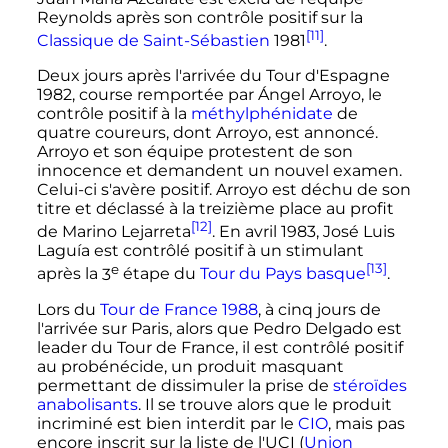
Reynolds après son contrôle positif sur la
[11]
Classique de Saint-Sébastien
1981
.
Deux jours après l'arrivée du Tour d'Espagne
1982, course remportée par Ángel Arroyo, le
contrôle positif à la
méthylphénidate
de
quatre coureurs, dont Arroyo, est annoncé.
Arroyo et son équipe protestent de son
innocence et demandent un nouvel examen.
Celui-ci s'avère positif. Arroyo est déchu de son
titre et déclassé à la treizième place au profit
[12]
de Marino Lejarreta
. En avril 1983, José Luis
Laguía est contrôlé positif à un stimulant
e
[13]
après la
3
étape du
Tour du Pays basque
.
Lors du
Tour de France 1988
, à cinq jours de
l'arrivée sur Paris, alors que Pedro Delgado est
leader du Tour de France, il est contrôlé positif
au probénécide, un produit masquant
permettant de dissimuler la prise de
stéroïdes
anabolisants
. Il se trouve alors que le produit
incriminé est bien interdit par le
CIO
, mais pas
encore inscrit sur la liste de l'UCI (
Union