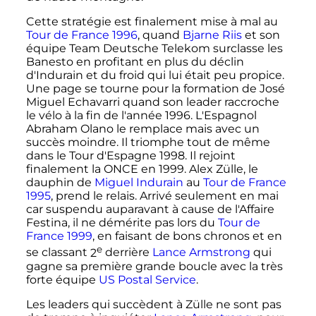
Cette stratégie est finalement mise à mal au
Tour de France 1996
, quand
Bjarne Riis
et son
équipe Team Deutsche Telekom surclasse les
Banesto en profitant en plus du déclin
d'Indurain et du froid qui lui était peu propice.
Une page se tourne pour la formation de José
Miguel Echavarri quand son leader raccroche
le vélo à la fin de l'année 1996. L'Espagnol
Abraham Olano le remplace mais avec un
succès moindre. Il triomphe tout de même
dans le Tour d'Espagne 1998. Il rejoint
finalement la ONCE en 1999. Alex Zülle, le
dauphin de
Miguel Indurain
au
Tour de France
1995
, prend le relais. Arrivé seulement en mai
car suspendu auparavant à cause de l'Affaire
Festina, il ne démérite pas lors du
Tour de
France 1999
, en faisant de bons chronos et en
e
se classant
2
derrière
Lance Armstrong
qui
gagne sa première grande boucle avec la très
forte équipe
US Postal Service
.
Les leaders qui succèdent à Zülle ne sont pas