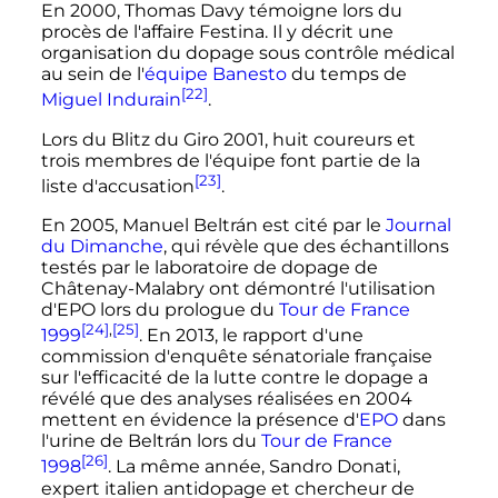
En 2000, Thomas Davy témoigne lors du
procès de l'affaire Festina. Il y décrit une
organisation du dopage sous contrôle médical
au sein de l'
équipe Banesto
du temps de
[22]
Miguel Indurain
.
Lors du Blitz du Giro 2001, huit coureurs et
trois membres de l'équipe font partie de la
[23]
liste d'accusation
.
En 2005, Manuel Beltrán est cité par le
Journal
du Dimanche
, qui révèle que des échantillons
testés par le laboratoire de dopage de
Châtenay-Malabry ont démontré l'utilisation
d'EPO lors du prologue du
Tour de France
[24]
,
[25]
1999
. En 2013, le rapport d'une
commission d'enquête sénatoriale française
sur l'efficacité de la lutte contre le dopage a
révélé que des analyses réalisées en 2004
mettent en évidence la présence d'
EPO
dans
l'urine de Beltrán lors du
Tour de France
[26]
1998
. La même année, Sandro Donati,
expert italien antidopage et chercheur de