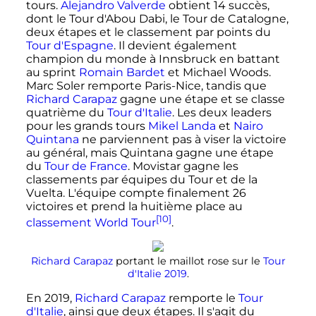
tours.
Alejandro Valverde
obtient 14 succès,
dont le Tour d'Abou Dabi, le Tour de Catalogne,
deux étapes et le classement par points du
Tour d'Espagne
. Il devient également
champion du monde à Innsbruck en battant
au sprint
Romain Bardet
et Michael Woods.
Marc Soler remporte Paris-Nice, tandis que
Richard Carapaz
gagne une étape et se classe
quatrième du
Tour d'Italie
. Les deux leaders
pour les grands tours
Mikel Landa
et
Nairo
Quintana
ne parviennent pas à viser la victoire
au général, mais Quintana gagne une étape
du
Tour de France
. Movistar gagne les
classements par équipes du Tour et de la
Vuelta. L'équipe compte finalement 26
victoires et prend la huitième place au
[10]
classement World Tour
.
Richard Carapaz
portant le maillot rose sur le
Tour
d'Italie 2019
.
En 2019,
Richard Carapaz
remporte le
Tour
d'Italie
, ainsi que deux étapes. Il s'agit du