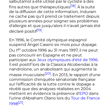
salbutamol a été utilisé par le cycliste à des
[18]
fins autres que thérapeutiques
. À la suite
de la diffusion de cette information, Indurain
ne cache pas qu'il prend ce traitement depuis
plusieurs années pour soigner ses problèmes
d'allergie et que jusqu'alors il n'avait jamais été
[19]
déclaré positif
.
En 1996, le Comité olympique espagnol
suspend Ángel Casero six mois pour dopage.
er
Du
1
octobre 1996 au 31 mars 1997, il ne peut
pas concourir en Espagne et ne peut
participer aux
Jeux olympiques d'été de 1996
.
Il est positif lors de la Classica Alcobendas à la
nandrolone, un anabolisant qui augmente la
[20]
masse musculaire
. En 2013, le rapport d'une
commission d'enquête sénatoriale française
sur l'efficacité de la lutte contre le dopage a
révélé que des analyses réalisées en 2004
mettent en évidence la présence d'
EPO
dans
l'urine d'Abraham Olano lors du
Tour de France
[21]
1998
.