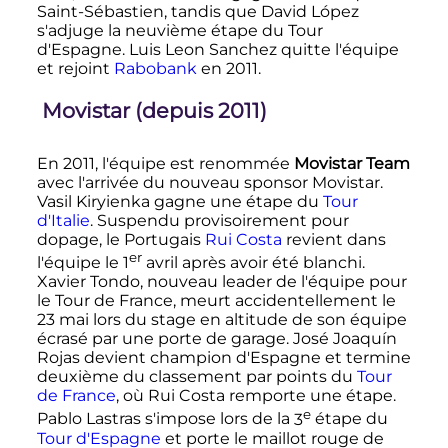
Saint-Sébastien, tandis que David López
s'adjuge la neuvième étape du Tour
d'Espagne. Luis Leon Sanchez quitte l'équipe
et rejoint
Rabobank
en 2011.
Movistar (depuis 2011)
En 2011, l'équipe est renommée
Movistar Team
avec l'arrivée du nouveau sponsor Movistar.
Vasil Kiryienka gagne une étape du
Tour
d'Italie
. Suspendu provisoirement pour
dopage, le Portugais
Rui Costa
revient dans
er
l'équipe le
1
avril après avoir été blanchi.
Xavier Tondo, nouveau leader de l'équipe pour
le Tour de France, meurt accidentellement le
23 mai lors du stage en altitude de son équipe
écrasé par une porte de garage. José Joaquín
Rojas devient champion d'Espagne et termine
deuxième du classement par points du
Tour
de France
, où Rui Costa remporte une étape.
e
Pablo Lastras s'impose lors de la
3
étape du
Tour d'Espagne
et porte le maillot rouge de