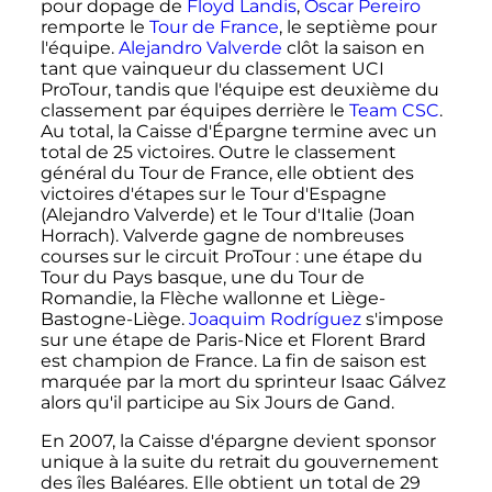
pour dopage de
Floyd Landis
,
Óscar Pereiro
remporte le
Tour de France
, le septième pour
l'équipe.
Alejandro Valverde
clôt la saison en
tant que vainqueur du classement UCI
ProTour, tandis que l'équipe est deuxième du
classement par équipes derrière le
Team CSC
.
Au total, la Caisse d'Épargne termine avec un
total de 25 victoires. Outre le classement
général du Tour de France, elle obtient des
victoires d'étapes sur le Tour d'Espagne
(Alejandro Valverde) et le Tour d'Italie (Joan
Horrach). Valverde gagne de nombreuses
courses sur le circuit ProTour
: une étape du
Tour du Pays basque, une du Tour de
Romandie, la Flèche wallonne et Liège-
Bastogne-Liège.
Joaquim Rodríguez
s'impose
sur une étape de Paris-Nice et Florent Brard
est champion de France. La fin de saison est
marquée par la mort du sprinteur Isaac Gálvez
alors qu'il participe au Six Jours de Gand.
En 2007, la Caisse d'épargne devient sponsor
unique à la suite du retrait du gouvernement
des îles Baléares. Elle obtient un total de 29