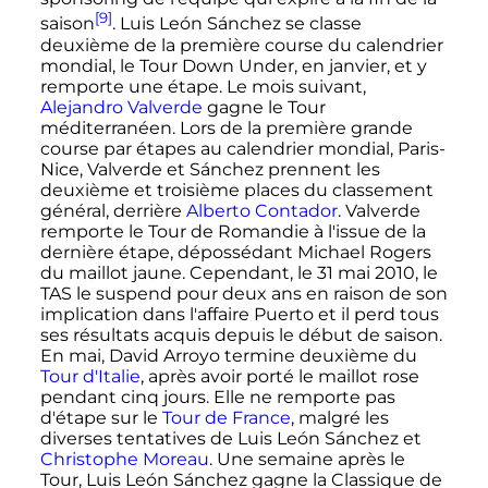
[9]
saison
. Luis León Sánchez se classe
deuxième de la première course du calendrier
mondial, le Tour Down Under, en janvier, et y
remporte une étape. Le mois suivant,
Alejandro Valverde
gagne le Tour
méditerranéen. Lors de la première grande
course par étapes au calendrier mondial, Paris-
Nice, Valverde et Sánchez prennent les
deuxième et troisième places du classement
général, derrière
Alberto Contador
. Valverde
remporte le Tour de Romandie à l'issue de la
dernière étape, dépossédant Michael Rogers
du maillot jaune. Cependant, le
31 mai 2010
, le
TAS le suspend pour deux ans en raison de son
implication dans l'affaire Puerto et il perd tous
ses résultats acquis depuis le début de saison.
En mai, David Arroyo termine deuxième du
Tour d'Italie
, après avoir porté le maillot rose
pendant cinq jours. Elle ne remporte pas
d'étape sur le
Tour de France
, malgré les
diverses tentatives de Luis León Sánchez et
Christophe Moreau
. Une semaine après le
Tour, Luis León Sánchez gagne la Classique de