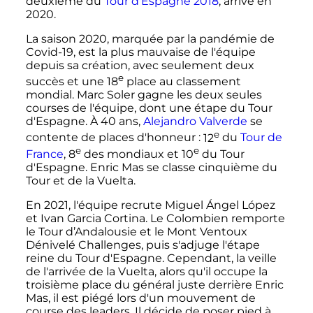
deuxième du
Tour d'Espagne 2018
, arrive en
2020.
La saison 2020, marquée par la pandémie de
Covid-19, est la plus mauvaise de l'équipe
depuis sa création, avec seulement deux
e
succès et une
18
place au classement
mondial. Marc Soler gagne les deux seules
courses de l'équipe, dont une étape du Tour
d'Espagne. À 40 ans,
Alejandro Valverde
se
e
contente de places d'honneur
:
12
du
Tour de
e
e
France
,
8
des mondiaux et
10
du Tour
d'Espagne. Enric Mas se classe cinquième du
Tour et de la Vuelta.
En 2021, l'équipe recrute Miguel Ángel López
et Ivan Garcia Cortina. Le Colombien remporte
le Tour d’Andalousie et le Mont Ventoux
Dénivelé Challenges, puis s'adjuge l'étape
reine du Tour d'Espagne. Cependant, la veille
de l'arrivée de la Vuelta, alors qu'il occupe la
troisième place du général juste derrière Enric
Mas, il est piégé lors d'un mouvement de
course des leaders. Il décide de poser pied à