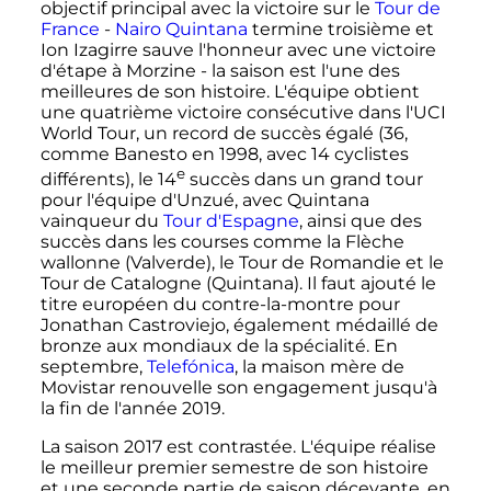
objectif principal avec la victoire sur le
Tour de
France
-
Nairo Quintana
termine troisième et
Ion Izagirre sauve l'honneur avec une victoire
d'étape à Morzine - la saison est l'une des
meilleures de son histoire. L'équipe obtient
une quatrième victoire consécutive dans l'UCI
World Tour, un record de succès égalé (36,
comme Banesto en 1998, avec 14 cyclistes
e
différents), le
14
succès dans un grand tour
pour l'équipe d'Unzué, avec Quintana
vainqueur du
Tour d'Espagne
, ainsi que des
succès dans les courses comme la Flèche
wallonne (Valverde), le Tour de Romandie et le
Tour de Catalogne (Quintana). Il faut ajouté le
titre européen du contre-la-montre pour
Jonathan Castroviejo, également médaillé de
bronze aux mondiaux de la spécialité. En
septembre,
Telefónica
, la maison mère de
Movistar renouvelle son engagement jusqu'à
la fin de l'année 2019.
La saison 2017 est contrastée. L'équipe réalise
le meilleur premier semestre de son histoire
et une seconde partie de saison décevante, en