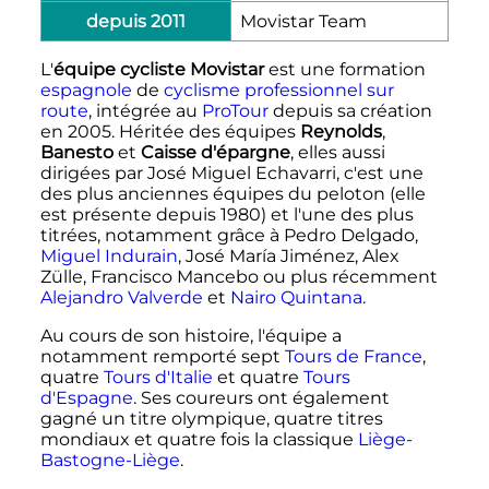
depuis
2011
Movistar Team
L'
équipe cycliste Movistar
est une formation
espagnole
de
cyclisme professionnel sur
route
, intégrée au
ProTour
depuis sa création
en 2005. Héritée des équipes
Reynolds
,
Banesto
et
Caisse d'épargne
, elles aussi
dirigées par José Miguel Echavarri, c'est une
des plus anciennes équipes du peloton (elle
est présente depuis 1980) et l'une des plus
titrées, notamment grâce à Pedro Delgado,
Miguel Indurain
, José María Jiménez, Alex
Zülle, Francisco Mancebo ou plus récemment
Alejandro Valverde
et
Nairo Quintana
.
Au cours de son histoire, l'équipe a
notamment remporté sept
Tours de France
,
quatre
Tours d'Italie
et quatre
Tours
d'Espagne
. Ses coureurs ont également
gagné un titre olympique, quatre titres
mondiaux et quatre fois la classique
Liège-
Bastogne-Liège
.