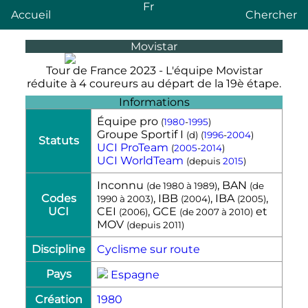
Fr
Accueil
Chercher
Movistar
Tour de France 2023 - L'équipe Movistar
réduite à 4 coureurs au départ de la 19è étape.
Informations
Équipe pro
(
1980
-
1995
)
Groupe Sportif I
(
d
)
(
1996
-
2004
)
Statuts
UCI ProTeam
(
2005
-
2014
)
UCI WorldTeam
(depuis
2015
)
Inconnu
, BAN
(de
1980
à
1989
)
(de
Codes
, IBB
, IBA
,
1990
à
2003
)
(
2004
)
(
2005
)
UCI
CEI
, GCE
et
(
2006
)
(de
2007
à
2010
)
MOV
(depuis
2011
)
Discipline
Cyclisme sur route
Pays
Espagne
Création
1980