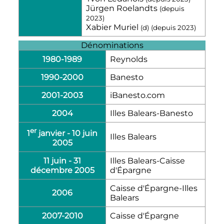
Jürgen Roelandts
(depuis
2023
)
Xabier Muriel
(
d
)
(depuis
2023
)
Dénominations
1980
-
1989
Reynolds
1990
-
2000
Banesto
2001
-
2003
iBanesto.com
2004
Illes Balears-Banesto
er
1
janvier
-
10 juin
Illes Balears
2005
11 juin
-
31
Illes Balears-Caisse
décembre 2005
d'Épargne
Caisse d'Épargne-Illes
2006
Balears
2007
-
2010
Caisse d'Épargne