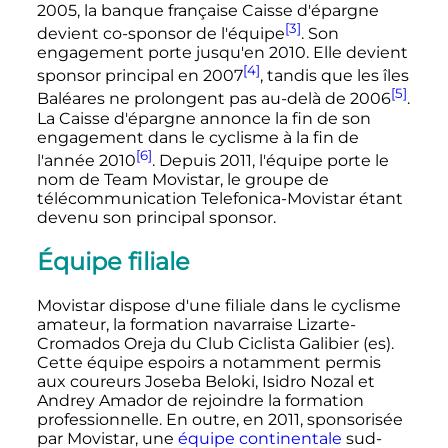
2005, la banque française Caisse d'épargne
[3]
devient co-sponsor de l'équipe
. Son
engagement porte jusqu'en 2010. Elle devient
[4]
sponsor principal en 2007
, tandis que les îles
[5]
Baléares ne prolongent pas au-delà de 2006
.
La Caisse d'épargne annonce la fin de son
engagement dans le cyclisme à la fin de
[6]
l'année 2010
. Depuis 2011, l'équipe porte le
nom de Team Movistar, le groupe de
télécommunication Telefonica-Movistar étant
devenu son principal sponsor.
Équipe filiale
Movistar dispose d'une filiale dans le cyclisme
amateur, la formation navarraise Lizarte-
Cromados Oreja du Club Ciclista Galibier
(es)
.
Cette équipe espoirs a notamment permis
aux coureurs Joseba Beloki, Isidro Nozal et
Andrey Amador de rejoindre la formation
professionnelle. En outre, en 2011, sponsorisée
par Movistar, une
équipe continentale
sud-