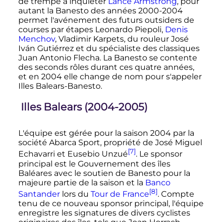
de trempe à inquiéter
Lance Armstrong
, pour
autant la Banesto des années 2000-2004
permet l'avénement des futurs outsiders de
courses par étapes Leonardo Piepoli,
Denis
Menchov
, Vladimir Karpets, du rouleur José
Iván Gutiérrez et du spécialiste des classiques
Juan Antonio Flecha. La Banesto se contente
des seconds rôles durant ces quatre années,
et en 2004 elle change de nom pour s'appeler
Illes Balears-Banesto.
Illes Balears (2004-2005)
L'équipe est gérée pour la saison 2004 par la
société Abarca Sport, propriété de José Miguel
[7]
Echavarri et Eusebio Unzué
. Le sponsor
principal est le Gouvernement des îles
Baléares avec le soutien de Banesto pour la
majeure partie de la saison et la
Banco
[8]
Santander
lors du
Tour de France
. Compte
tenu de ce nouveau sponsor principal, l'équipe
enregistre les signatures de divers cyclistes