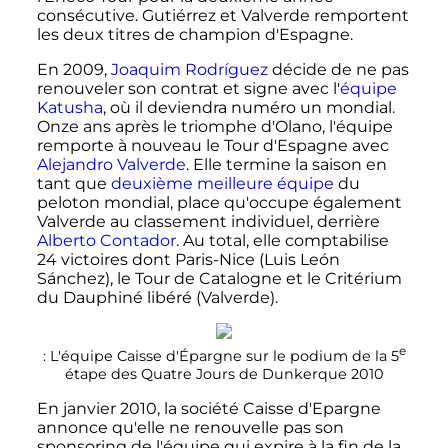
consécutive. Gutiérrez et Valverde remportent
les deux titres de champion d'Espagne.
En 2009,
Joaquim Rodríguez
décide de ne pas
renouveler son contrat et signe avec l'
équipe
Katusha
, où il deviendra numéro un mondial.
Onze ans après le triomphe d'Olano, l'équipe
remporte à nouveau le Tour d'Espagne avec
Alejandro Valverde
. Elle termine la saison en
tant que
deuxième meilleure équipe
du
peloton mondial, place qu'occupe également
Valverde au classement individuel, derrière
Alberto Contador
. Au total, elle comptabilise
24 victoires dont Paris-Nice (Luis León
Sánchez), le Tour de Catalogne et le Critérium
du Dauphiné libéré (Valverde).
e
: L'équipe Caisse d'Épargne sur le podium de la
5
étape
des Quatre Jours de Dunkerque 2010
En janvier 2010, la société Caisse d'Epargne
annonce qu'elle ne renouvelle pas son
sponsoring de l'équipe qui expire à la fin de la