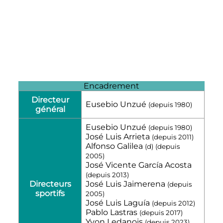
Encadrement
Directeur
Eusebio Unzué
(depuis
1980
)
général
Eusebio Unzué
(depuis
1980
)
José Luis Arrieta
(depuis
2011
)
Alfonso Galilea
(
d
)
(depuis
2005
)
José Vicente García Acosta
(depuis
2013
)
Directeurs
José Luis Jaimerena
(depuis
sportifs
2005
)
José Luis Laguía
(depuis
2012
)
Pablo Lastras
(depuis
2017
)
Yvon Ledanois
(depuis
2023
)