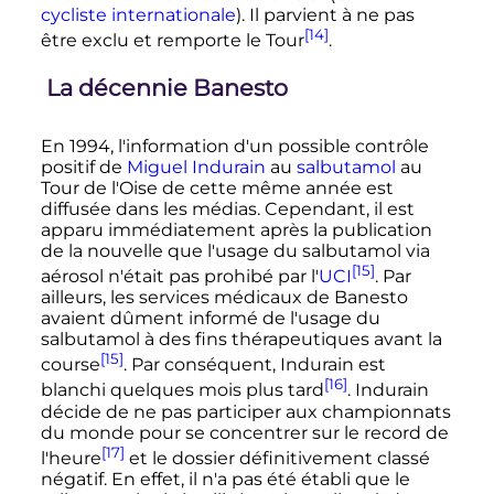
cycliste internationale
). Il parvient à ne pas
[14]
être exclu et remporte le Tour
.
La décennie Banesto
En 1994, l'information d'un possible contrôle
positif de
Miguel Indurain
au
salbutamol
au
Tour de l'Oise de cette même année est
diffusée dans les médias. Cependant, il est
apparu immédiatement après la publication
de la nouvelle que l'usage du salbutamol via
[15]
aérosol n'était pas prohibé par l'
UCI
. Par
ailleurs, les services médicaux de Banesto
avaient dûment informé de l'usage du
salbutamol à des fins thérapeutiques avant la
[15]
course
. Par conséquent, Indurain est
[16]
blanchi quelques mois plus tard
. Indurain
décide de ne pas participer aux championnats
du monde pour se concentrer sur le record de
[17]
l'heure
et le dossier définitivement classé
négatif. En effet, il n'a pas été établi que le