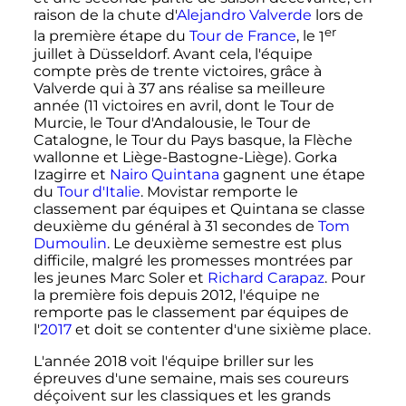
raison de la chute d'
Alejandro Valverde
lors de
er
la première étape du
Tour de France
, le
1
juillet à Düsseldorf. Avant cela, l'équipe
compte près de trente victoires, grâce à
Valverde qui à
37 ans
réalise sa meilleure
année (11 victoires en avril, dont le Tour de
Murcie, le Tour d'Andalousie, le Tour de
Catalogne, le Tour du Pays basque, la Flèche
wallonne et Liège-Bastogne-Liège). Gorka
Izagirre et
Nairo Quintana
gagnent une étape
du
Tour d'Italie
. Movistar remporte le
classement par équipes et Quintana se classe
deuxième du général à
31 secondes
de
Tom
Dumoulin
. Le deuxième semestre est plus
difficile, malgré les promesses montrées par
les jeunes Marc Soler et
Richard Carapaz
. Pour
la première fois depuis 2012, l'équipe ne
remporte pas le classement par équipes de
l'
2017
et doit se contenter d'une sixième place.
L'année 2018 voit l'équipe briller sur les
épreuves d'une semaine, mais ses coureurs
déçoivent sur les classiques et les grands