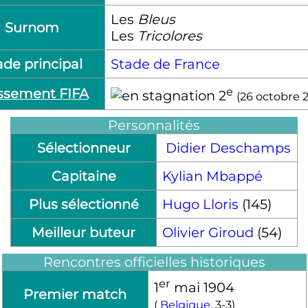
Les
Bleus
Surnom
Les
Tricolores
ade principal
Stade de France
e
ssement FIFA
2
(
26 octobre 
Personnalités
Sélectionneur
Didier Deschamps
Capitaine
Kylian Mbappé
Plus sélectionné
Hugo Lloris
(145)
Meilleur buteur
Olivier Giroud
(54)
Rencontres officielles historiques
er
1
mai 1904
Premier match
(
Belgique
, 3-3)