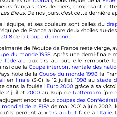
asculines de
football
, sous l'égide de la
Fédér
oueurs français. Ces derniers, composant cett
e
Les Bleus
. De nos jours, c'est cette dernière ap
 l'équipe, et ses couleurs sont celles du
dra
 l'équipe de France arbore deux étoiles au-d
t
2018
de la
Coupe du monde
.
e palmarès de l'équipe de France reste vierge,
upe du monde 1958
. Après une demi-finale 
 fédérale
aux tirs au but, elle remporte l
ainsi que la
Coupe intercontinentale des nati
Pays hôte de la
Coupe du monde 1998
, la Fr
il
en
finale
(3-0) le
12 juillet
1998
au
stade 
e dans la foulée l'
Euro 2000
grâce à sa victoir
 le
2 juillet
2000
au Kuip de
Rotterdam
(prem
adjugent encore deux
coupes des Confédérat
 mondial de la FIFA
de mai 2001 à juin 2002. I
 qu'ils perdent aux
tirs au but
face à l'
Italie
. 