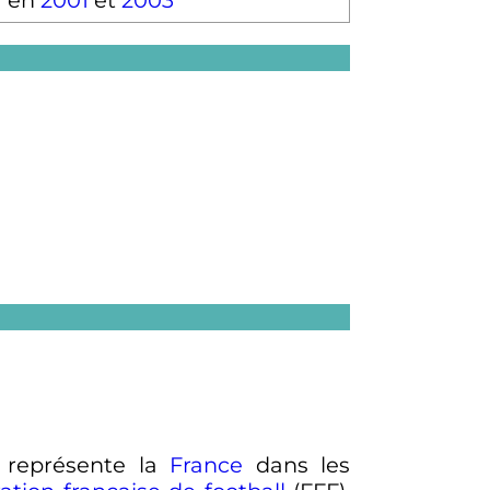
r en
2001
et
2003
i représente la
France
dans les