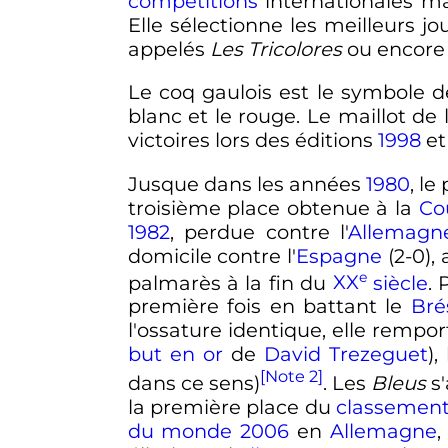
compétitions
internationales m
Elle sélectionne les meilleurs j
appelés
Les Tricolores
ou encor
Le coq gaulois est le symbole de
blanc et le rouge. Le maillot de
victoires lors des éditions
1998
e
Jusque dans les années
1980
, l
troisième place obtenue à la
Co
1982
, perdue contre l'
Allemagne
domicile contre l'
Espagne
(2-0), 
e
palmarès à la fin du
XX
siècle
. 
première fois en battant le
Brés
l'ossature identique, elle remport
but en or
de
David Trezeguet
),
[Note 2]
dans ce sens)
. Les
Bleus
s'
la première place du
classement
du monde 2006
en
Allemagne
,