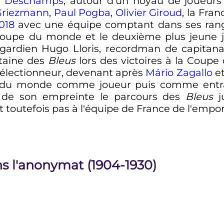
r Deschamps
, autour d'un noyau de joueu
Griezmann
,
Paul Pogba
,
Olivier Giroud
, la Fra
018
avec une équipe comptant dans ses ra
 Coupe du monde et le deuxième plus jeune 
le gardien Hugo Lloris, recordman de capitana
itaine des
Bleus
lors des victoires à la Coupe
sélectionneur, devenant après
Mário Zagallo
e
du monde comme joueur puis comme entr
 de son empreinte le parcours des
Bleus
ju
 toutefois pas à l'équipe de France de l'emport
s l'anonymat (1904-1930)