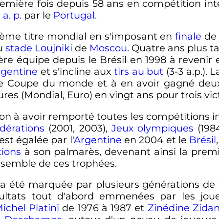
remière fois depuis
58 ans
en compétition inte
0
a. p.
par le
Portugal
.
ème titre mondial en s'imposant en
finale
de
u
stade Loujniki
de
Moscou
. Quatre ans plus ta
ière équipe depuis le Brésil en 1998 à revenir
rgentine
et s'incline aux
tirs au but
(3-3 a.p.). 
de Coupe du monde et à en avoir gagné deux 
es (Mondial, Euro) en vingt ans pour trois vict
ion à avoir remporté toutes les compétitions i
dérations
(2001, 2003),
Jeux olympiques
(198
st égalée par l'
Argentine
en 2004 et le
Brésil
tions
à son palmarès, devenant ainsi la premi
ensemble de ces trophées.
 a été marquée par plusieurs générations de f
sultats tout d'abord emmenées par les jo
ichel Platini
de 1976 à 1987 et
Zinédine Zida