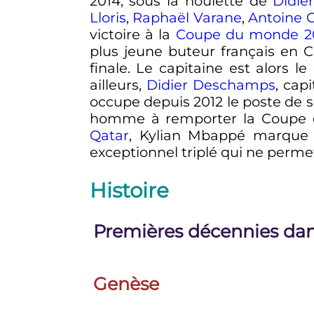
2014, sous la houlette de
Didie
Lloris
,
Raphaël Varane
,
Antoine 
victoire à la
Coupe du monde 2
plus jeune buteur français en
finale. Le capitaine est alors 
ailleurs,
Didier Deschamps
, cap
occupe depuis 2012 le poste de 
homme à remporter la Coupe 
Qatar
, Kylian Mbappé marque
exceptionnel triplé qui ne permet
Histoire
Premières décennies dan
Genèse