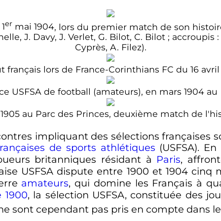
er
e
1
mai 1904
, lors du premier match de son histoire
lle, J. Davy, J. Verlet, G. Bilot, C. Bilot
; accroupis
Cyprès, A. Filez).
 français lors de France-Corinthians FC du 16 avril
ce USFSA de football (amateurs), en mars 1904 au 
1905 au Parc des Princes, deuxième match de l'hist
contres impliquant des sélections françaises
rançaises de sports athlétiques
(USFSA). En
ueurs britanniques résidant à
Paris
, affro
nçaise USFSA dispute entre 1900 et 1904 cinq 
terre
amateurs
, qui domine les Français à qu
e 1900
, la sélection USFSA, constituée des jou
e sont cependant pas pris en compte dans les s