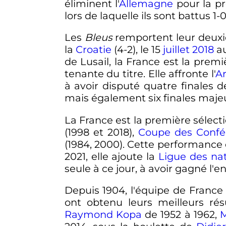
éliminent l'
Allemagne
pour la p
lors de laquelle ils sont battus 1-
Les
Bleus
remportent leur deuxi
la
Croatie
(4-2), le
15
juillet
2018
a
de Lusail, la France est la prem
tenante du titre. Elle affronte l'
A
à avoir disputé quatre finales 
mais également six finales majeur
La France est la première sélect
(1998 et 2018),
Coupe des Confé
(1984, 2000). Cette performance e
2021, elle ajoute la
Ligue des na
seule à ce jour, à avoir gagné l'
Depuis
1904
, l'équipe de France
ont obtenu leurs meilleurs ré
Raymond Kopa
de 1952 à 1962,
M