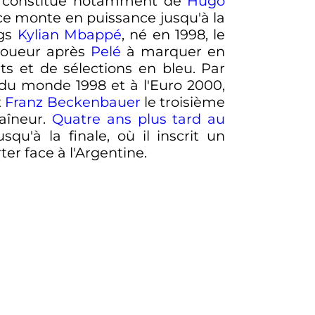
rs constitué notamment de
Hugo
nce monte en puissance jusqu'à la
ngs
Kylian Mbappé
, né en 1998, le
joueur après
Pelé
à marquer en
ts et de sélections en bleu. Par
 du monde 1998 et à l'Euro 2000,
t
Franz Beckenbauer
le troisième
aîneur.
Quatre ans plus tard au
squ'à la finale, où il inscrit un
er face à l'Argentine.