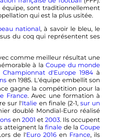
ation française de football
(FFF).
e équipe, sont traditionnellement
pellation qui est la plus usitée.
peau national
, à savoir le bleu, le
essus du coq qui représentent ses
 avec comme meilleur résultat une
mémorable à la
Coupe du monde
e
Championnat d'Europe 1984
à
ons
en 1985. L'équipe embellit son
ance gagne la compétition pour la
de France
. Avec une formation à
e sur l'
Italie
en finale (2-1,
sur un
ier doublé Mondial-Euro réalisé
ions
en
2001
et
2003
. Ils occupent
ls atteignent la
finale
de la
Coupe
Lors de l'
Euro 2016
en
France
, ils