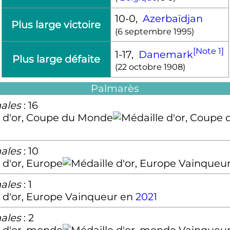
10-0,
Azerbaïdjan
Plus large victoire
(
6 septembre 1995
)
[Note 1]
1-17,
Danemark
Plus large défaite
(
22 octobre 1908
)
Palmarès
nales
: 16
nales
: 10
Vainqueu
nales
: 1
Vainqueur en
2021
nales
: 2