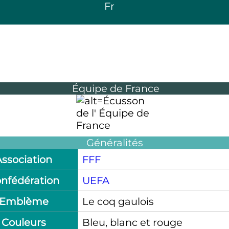
Fr
Équipe de France
Généralités
Association
FFF
nfédération
UEFA
Emblème
Le coq gaulois
Couleurs
Bleu, blanc et rouge