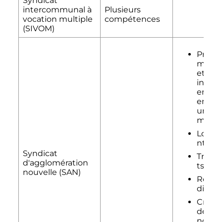
Syndicat
intercommunal à
Plusieurs
vocation multiple
compétences
(SIVOM)
Progr
matio
et
invest
emen
en
urban
me
Loge
nt
Syndicat
Trans
d'agglomération
ts
nouvelle (SAN)
Résea
divers
Créat
de voi
nouve