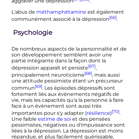
aggraver une dépression
.
L'abus de
méthamphétamine
est également
[66]
communément associé à la dépression
.
Psychologie
De nombreux aspects de la personnalité et de
son développement semblent avoir une
partie intégrante dans la façon dont la
[67]
dépression apparaît et persiste
,
[68]
principalement neuroticisme
, mais aussi
une attitude pessimiste étant un précurseur
[69]
commun
. Les épisodes dépressifs sont
fortement liés aux évènements négatifs de
vie, mais les capacités qu'a la personne à faire
face à un évènement sont aussi très
[70]
importantes pour s'y adapter (
résilience
)
.
Une faible
estime de soi
et des pensées
pessimistes, négatives ou d'impuissance sont
liées à la dépression. La dépression est moins
répandue, et plus facilement guérissable,