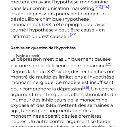
mettent en avant l'hypothèse monoamine
[23]
,
[24]
dans leur communication marketing
:
les antidépresseurs pourraient corriger un
déséquilibre chimique (hypothèse
monoamine).
GSK
a été épinglé pour avoir
tourné l'hypothèse «
peut être causé
» en
[23]
l'affirmation «
est causée
»
.
Remise en question de l'hypothèse
[style à revoir]
La dépression n'est pas uniquement causée
[25]
par une simple déficience en monoamine
.
e
Depuis la fin du
XX
siècle, des recherches ont
montré de multiples limitations à l'hypothèse
monoaminergique. Ce modèle est insuffisant
[26]
pour comprendre la dépression
. Un contre-
argument montre que les effets stimulants de
l'humeur des inhibiteurs de la monoamine
oxydase et des ISRS mettent des semaines à
agir, tandis que l'augmentation des
monoamines apparaît dès les premières
heures. Un autre contre-argument se fonde
sur des expériences faites avec des molécules