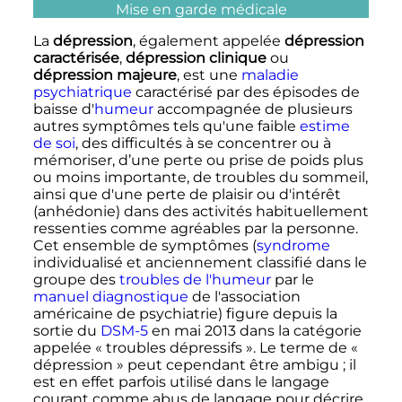
Mise en garde médicale
La
dépression
, également appelée
dépression
caractérisée
,
dépression clinique
ou
dépression majeure
, est une
maladie
psychiatrique
caractérisé par des épisodes de
baisse d'
humeur
accompagnée de plusieurs
autres symptômes tels qu'une faible
estime
de soi
, des difficultés à se concentrer ou à
mémoriser, d’une perte ou prise de poids plus
ou moins importante, de troubles du sommeil,
ainsi que d'une perte de plaisir ou d'intérêt
(anhédonie) dans des activités habituellement
ressenties comme agréables par la personne.
Cet ensemble de symptômes (
syndrome
individualisé et anciennement classifié dans le
groupe des
troubles de l'humeur
par le
manuel diagnostique
de l'association
américaine de psychiatrie) figure depuis la
sortie du
DSM-5
en mai 2013 dans la catégorie
appelée «
troubles dépressifs
». Le terme de
«
dépression »
peut cependant être ambigu
; il
est en effet parfois utilisé dans le langage
courant comme abus de langage pour décrire