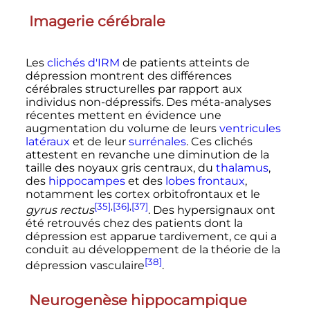
Imagerie cérébrale
Les
clichés d'IRM
de patients atteints de
dépression montrent des différences
cérébrales structurelles par rapport aux
individus non-dépressifs. Des méta-analyses
récentes mettent en évidence une
augmentation du volume de leurs
ventricules
latéraux
et de leur
surrénales
. Ces clichés
attestent en revanche une diminution de la
taille des noyaux gris centraux, du
thalamus
,
des
hippocampes
et des
lobes frontaux
,
notamment les cortex orbitofrontaux et le
[35]
,
[36]
,
[37]
gyrus rectus
. Des hypersignaux ont
été retrouvés chez des patients dont la
dépression est apparue tardivement, ce qui a
conduit au développement de la théorie de la
[38]
dépression vasculaire
.
Neurogenèse hippocampique