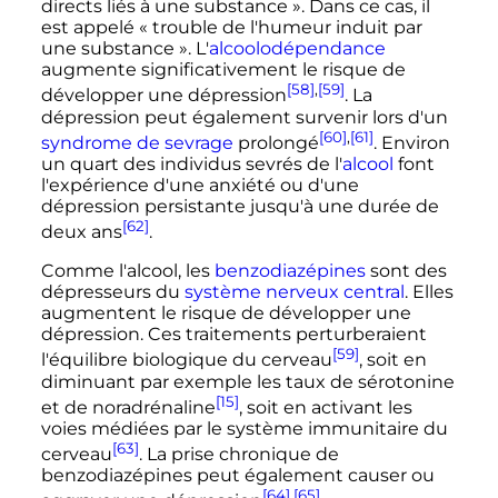
directs liés à une substance »
. Dans ce cas, il
est appelé
« trouble de l'humeur induit par
une substance »
. L'
alcoolodépendance
augmente significativement le risque de
[58]
,
[59]
développer une dépression
. La
dépression peut également survenir lors d'un
[60]
,
[61]
syndrome de sevrage
prolongé
. Environ
un quart des individus sevrés de l'
alcool
font
l'expérience d'une anxiété ou d'une
dépression persistante jusqu'à une durée de
[62]
deux ans
.
Comme l'alcool, les
benzodiazépines
sont des
dépresseurs du
système nerveux central
. Elles
augmentent le risque de développer une
dépression. Ces traitements perturberaient
[59]
l'équilibre biologique du cerveau
, soit en
diminuant par exemple les taux de sérotonine
[15]
et de noradrénaline
, soit en activant les
voies médiées par le système immunitaire du
[63]
cerveau
. La prise chronique de
benzodiazépines peut également causer ou
[64]
,
[65]