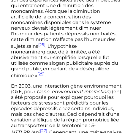
qui entraînent une diminution des
monoamines. Alors que la diminution
artificielle de la concentration des
monoamines disponibles dans le système
nerveux devrait légèrement diminuer
l'humeur des patients dépressifs non traités,
cette diminution n'affecte pas l'humeur des
[25]
sujets sains
. L'hypothèse
monoaminergique, déjà limitée, a été
abusivement sur-simplifiée lorsqu'elle fut
utilisée comme slogan publicitaire auprès du
grand public, en parlant de
« déséquilibre
[25]
chimique »
.
En 2003, une interaction gène environnement
(GxE, pour
Gene–environment interaction
)
(en)
a été proposée pour expliquer pourquoi les
facteurs de stress sont prédictifs pour les
épisodes dépressifs chez certains individus,
mais pas chez d'autres. Ceci dépendrait d'une
variation allélique de la région promotrice liée
au transporteur de la sérotonine :
5-
[27]
HTTLPR
(en)
. Cependant, une méta-analyse