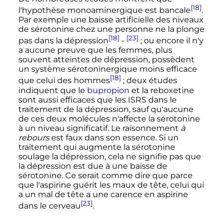
[18]
l'hypothèse monoaminergique est bancale
.
Par exemple une baisse artificielle des niveaux
de sérotonine chez une personne ne la plonge
[18]
[23]
pas dans la dépression
-
; ou encore il n'y
a aucune preuve que les femmes, plus
souvent atteintes de dépression, possèdent
un système sérotoninergique moins efficace
[18]
que celui des hommes
; deux études
indiquent que le
bupropion
et la reboxetine
sont aussi efficaces que les ISRS dans le
traitement de la dépression, sauf qu'aucune
de ces deux molécules n'affecte la sérotonine
à un niveau significatif. Le raisonnement
à
rebours
est faux dans son essence. Si un
traitement qui augmente la sérotonine
soulage la dépression, cela ne signifie pas que
la dépression est due à une baisse de
sérotonine. Ce serait comme dire que parce
que l'aspirine guérit les maux de tête, celui qui
a un mal de tête a une carence en aspirine
[23]
dans le cerveau
.