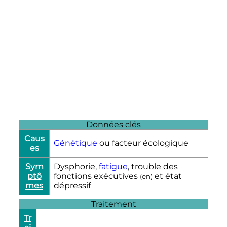
Données clés
Caus
Génétique
ou facteur écologique
es
Sym
Dysphorie,
fatigue
, trouble des
ptô
fonctions exécutives
et état
(
en
)
mes
dépressif
Traitement
Tr