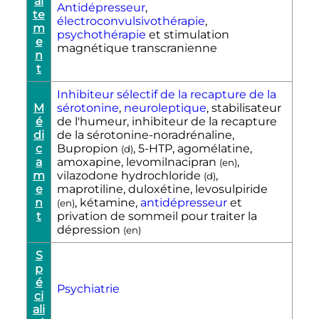
ai
Antidépresseur
,
te
électroconvulsivothérapie
,
m
psychothérapie
et stimulation
e
magnétique transcranienne
n
t
Inhibiteur sélectif de la recapture de la
M
sérotonine
,
neuroleptique
, stabilisateur
é
de l'humeur, inhibiteur de la recapture
di
de la sérotonine-noradrénaline,
c
Bupropion
, 5-HTP, agomélatine,
(
d
)
a
amoxapine, levomilnacipran
,
(
en
)
m
vilazodone hydrochloride
,
(
d
)
e
maprotiline, duloxétine, levosulpiride
n
, kétamine,
antidépresseur
et
(
en
)
t
privation de sommeil pour traiter la
dépression
(
en
)
S
p
é
Psychiatrie
ci
ali