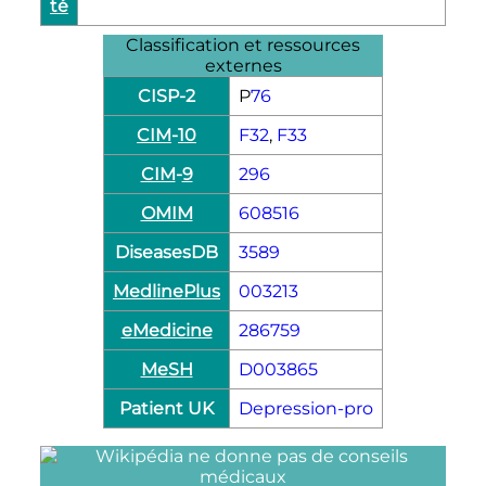
té
Classification et ressources
externes
CISP-
2
P
76
CIM
-
10
F32
,
F33
CIM
-
9
296
OMIM
608516
DiseasesDB
3589
MedlinePlus
003213
eMedicine
286759
MeSH
D003865
Patient UK
Depression-pro