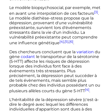
Le modèle biopsychosocial, par exemple, met
[3]
en avant une interpolation de ces facteurs
.
Le modèle diathèse–stress propose que la
dépression, provenant d'une vulnérabilité
préexistante, survient lors d'événements
stressants dans la vie d'un individu. La
vulnérabilité préexistante peut comprendre
[4]
,
[5]
,
[6]
une influence génétique
.
Des chercheurs concluent que la
variation
du
gène
codant
le transporteur de la sérotonine
(5-HTT) affecte les risques de dépression
lorsque des individus font face à des
événements très stressants. Plus
précisément, la dépression peut succéder à
de tels évènements, mais semble plus
probable chez des individus possédant un ou
[4]
plusieurs allèles courts du gène 5-HTT
.
L'héritabilité de la dépression sévère (c'est-à-
dire le degré avec lequel les différences
individuelles d'apparition sont dues à des