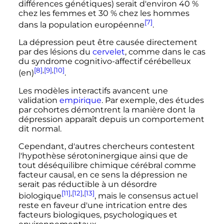
différences génétiques) serait d'environ 40
%
chez les femmes et 30
% chez les hommes
[7]
dans la population européenne
.
La dépression peut être causée directement
par des lésions du
cervelet
, comme dans le cas
du syndrome cognitivo-affectif cérébelleux
[8]
,
[9]
,
[10]
(en)
.
Les modèles interactifs avancent une
validation
empirique
. Par exemple, des études
par cohortes démontrent la manière dont la
dépression apparaît depuis un comportement
dit normal.
Cependant, d'autres chercheurs contestent
l'hypothèse sérotoninergique ainsi que de
tout déséquilibre chimique cérébral comme
facteur causal, en ce sens la dépression ne
serait pas réductible à un désordre
[11]
,
[12]
,
[13]
biologique
, mais le consensus actuel
reste en faveur d'une intrication entre des
facteurs biologiques, psychologiques et