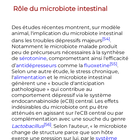
Rôle du microbiote intestinal
Des études récentes montrent, sur modèle
animal, l'implication du microbiote intestinal
[54]
dans les troubles dépressifs majeurs
.
Notamment le microbiote malade produit
peu de précurseurs nécessaires à la synthèse
de
sérotonine
, compromettant ainsi l'efficacité
[55]
d’
antidépresseurs
comme la
fluoxetine
.
Selon une autre étude, le stress chronique,
l'
alimentation
et le microbiote intestinal
génèrent une «
boucle d'anticipation
pathologique
» qui contribue au
comportement dépressif via le système
endocannabinoïde (eCB) central. Les effets
indésirables du microbiote ont pu être
atténués en agissant sur l'eCB central ou par
complémentation avec une souche du genre
[56]
Lactobacillus
. Selon l'auteur,
« le microbiote
change de structure parce que son hôte
exerce une pression sur lui, par le
système