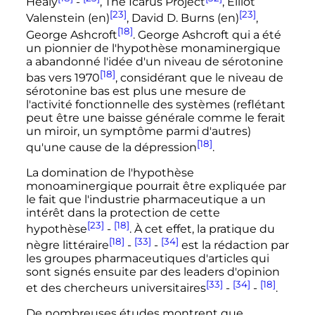
Healy
-
, The Icarus Project
, Elliot
[23]
[23]
Valenstein
(en)
, David D. Burns
(en)
,
[18]
George Ashcroft
. George Ashcroft qui a été
un pionnier de l'hypothèse monaminergique
a abandonné l'idée d'un niveau de sérotonine
[18]
bas vers 1970
, considérant que le niveau de
sérotonine bas est plus une mesure de
l'activité fonctionnelle des systèmes (reflétant
peut être une baisse générale comme le ferait
un miroir, un symptôme parmi d'autres)
[18]
qu'une cause de la dépression
.
La domination de l'hypothèse
monoaminergique pourrait être expliquée par
le fait que l'industrie pharmaceutique a un
intérêt dans la protection de cette
[23]
[18]
hypothèse
-
. À cet effet, la pratique du
[18]
[33]
[34]
nègre littéraire
-
-
est la rédaction par
les groupes pharmaceutiques d'articles qui
sont signés ensuite par des leaders d'opinion
[33]
[34]
[18]
et des chercheurs universitaires
-
-
.
De nombreuses études montrent que