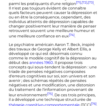
[71]
,
[72]
,
[73]
parmi les pratiquants d'une religion
.
Il n'est pas toujours évident de connaître
quels facteurs peuvent causer la dépression et
ou en être la conséquence, cependant, des
individus atteints de dépression capables de
changer positivement leur manière de penser
retrouvent souvent une meilleure humeur et
[74]
une meilleure confiance en eux
.
Le psychiatre américain Aaron T. Beck, inspiré
des travaux de George Kelly et Albert Ellis, a
développé ce qui est désormais connu
comme le modèle cognitif de la dépression au
début des
années 1960
. Il propose trois
concepts qui sous-tendent la dépression
: une
triade de pensées négatives composées
d'erreurs cognitives sur soi, son univers et son
avenir
; des schémas répétés de pensées
négatives et une modification, une distorsion
du traitement de l'information provenant de
[75]
leur environnement
. De ces trois principes,
il a développé une technique structurée de
[76]
thérapie cognitivo-comportementale
(TCC)
.