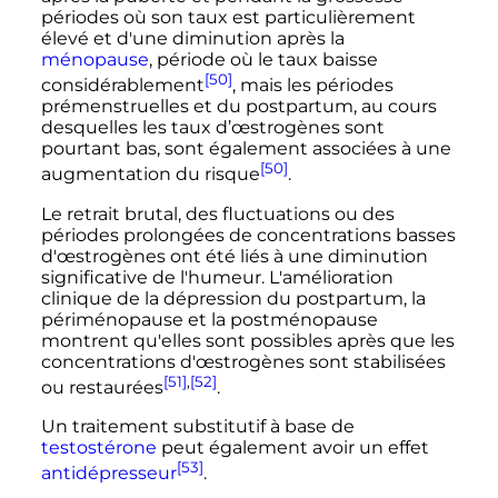
périodes où son taux est particulièrement
élevé et d'une diminution après la
ménopause
, période où le taux baisse
[50]
considérablement
, mais les périodes
prémenstruelles et du
postpartum
, au cours
desquelles les taux d’œstrogènes sont
pourtant bas, sont également associées à une
[50]
augmentation du risque
.
Le retrait brutal, des fluctuations ou des
périodes prolongées de concentrations basses
d'œstrogènes ont été liés à une diminution
significative de l'humeur. L'amélioration
clinique de la dépression du
postpartum
, la
périménopause et la postménopause
montrent qu'elles sont possibles après que les
concentrations d'œstrogènes sont stabilisées
[51]
,
[52]
ou restaurées
.
Un traitement substitutif à base de
testostérone
peut également avoir un effet
[53]
antidépresseur
.