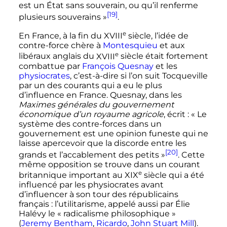
est un État sans souverain, ou qu’il renferme
[19]
plusieurs souverains »
.
e
En France, à la fin du
XVIII
siècle
, l’idée de
contre-force chère à
Montesquieu
et aux
e
libéraux anglais du
XVIII
siècle
était fortement
combattue par
François Quesnay
et les
physiocrates
, c’est-à-dire si l’on suit Tocqueville
par un des courants qui a eu le plus
d’influence en France. Quesnay, dans les
Maximes générales du gouvernement
économique d’un royaume agricole
, écrit
: «
Le
système des contre-forces dans un
gouvernement est une opinion funeste qui ne
laisse apercevoir que la discorde entre les
[20]
grands et l’accablement des petits
»
. Cette
même opposition se trouve dans un courant
e
britannique important au
XIX
siècle
qui a été
influencé par les physiocrates avant
d’influencer à son tour des républicains
français
: l’utilitarisme, appelé aussi par Élie
Halévy le «
radicalisme philosophique
»
(
Jeremy Bentham
,
Ricardo
,
John Stuart Mill
).