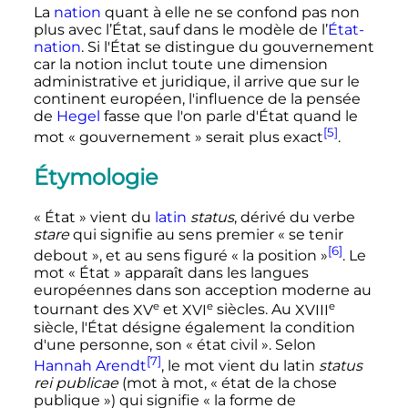
La
nation
quant à elle ne se confond pas non
plus avec l’État, sauf dans le modèle de l’
État-
nation
. Si l'État se distingue du gouvernement
car la notion inclut toute une dimension
administrative et juridique, il arrive que sur le
continent européen, l'influence de la pensée
de
Hegel
fasse que l'on parle d'État quand le
[5]
mot «
gouvernement
» serait plus exact
.
Étymologie
«
État
» vient du
latin
status
, dérivé du verbe
stare
qui signifie au sens premier
« se tenir
[6]
debout »
, et au sens figuré
« la position »
. Le
mot
« État »
apparaît dans les langues
européennes dans son acception moderne au
e
e
e
tournant des
XV
et
XVI
siècles
. Au
XVIII
siècle
, l'État désigne également la condition
d'une personne, son
« état civil »
. Selon
[7]
Hannah Arendt
, le mot vient du latin
status
rei publicae
(mot à mot, «
état de la chose
publique
») qui signifie
« la forme de