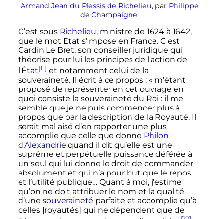
Armand Jean du Plessis de Richelieu
, par
Philippe
de Champaigne
.
C’est sous
Richelieu
, ministre de 1624 à 1642,
que le mot État s’impose en France. C'est
Cardin Le Bret, son conseiller juridique qui
théorise pour lui les principes de l'action de
[11]
l'État
et notamment celui de la
souveraineté. Il écrit à ce propos
:
« m’étant
proposé de représenter en cet ouvrage en
quoi consiste la souveraineté du Roi : il me
semble que je ne puis commencer plus à
propos que par la description de la Royauté. Il
serait mal aisé d’en rapporter une plus
accomplie que celle que donne
Philon
d'Alexandrie
quand il dit qu’elle est une
suprême et perpétuelle puissance déférée à
un seul qui lui donne le droit de commander
absolument et qui n’a pour but que le repos
et l’utilité publique… Quant à moi, j’estime
qu’on ne doit attribuer le nom et la qualité
d’une
souveraineté
parfaite et accomplie qu’à
celles [royautés] qui ne dépendent que de
[12]