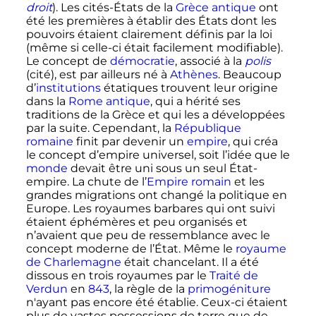
droit
). Les cités-États de la
Grèce antique
ont
été les premières à établir des États dont les
pouvoirs étaient clairement définis par la loi
(même si celle-ci était facilement modifiable).
Le concept de
démocratie
, associé à la
polis
(cité), est par ailleurs né à
Athènes
. Beaucoup
d’
institutions
étatiques trouvent leur origine
dans la
Rome antique
, qui a hérité ses
traditions de la Grèce et qui les a développées
par la suite. Cependant, la
République
romaine
finit par devenir un
empire
, qui créa
le concept d’empire universel, soit l’idée que le
monde
devait être uni sous un seul État-
empire. La chute de l’
Empire romain
et les
grandes migrations ont changé la politique en
Europe. Les royaumes barbares qui ont suivi
étaient éphémères et peu organisés et
n’avaient que peu de ressemblance avec le
concept moderne de l’État. Même le
royaume
de Charlemagne
était chancelant. Il a été
dissous en trois royaumes par le
Traité de
Verdun
en
843
, la règle de la
primogéniture
n'ayant pas encore été établie. Ceux-ci étaient
plus de vastes possessions de terre que de