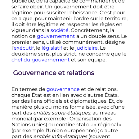
publique, de la capacité de commander et de
se faire obéir. Un gouvernement doit être
légitime pour susciter l'obéissance. C'est pour
cela que, pour maintenir l'ordre sur le territoire,
il doit être légitime et respecter les règles en
vigueur dans la
société
. Concrètement, la
notion de
gouvernement
a un double sens. Le
premier sens, utilisé communément, désigne
l'
exécutif
, le
législatif
et le
judiciaire
. Le
deuxième sens, plus strict, ne concerne que le
chef du gouvernement
et son équipe.
Gouvernance et relations
En termes de
gouvernance
et de relations,
chaque État est en lien avec d'autres États,
par des liens officiels et diplomatiques. Et, de
manière plus ou moins formalisée, avec d'une
part des
entités supra-étatiques
, au niveau
mondial (par exemple l'Organisation des
Nations unies) ou continental ou
« régional »
(par exemple l'Union européenne)
; d'autre
part des
entités infra-étatiques
(souvent