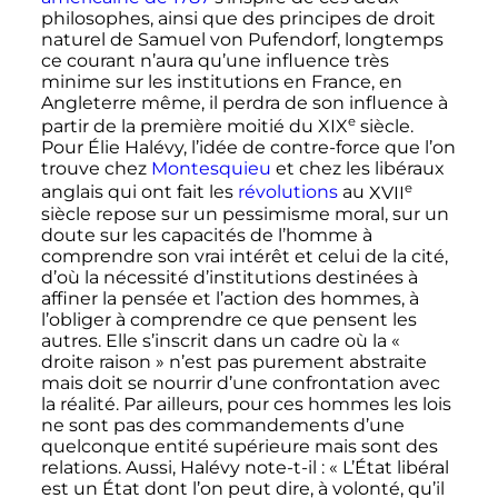
philosophes, ainsi que des principes de droit
naturel de Samuel von Pufendorf, longtemps
ce courant n’aura qu’une influence très
minime sur les institutions en France, en
Angleterre même, il perdra de son influence à
e
partir de la première moitié du
XIX
siècle
.
Pour Élie Halévy, l’idée de contre-force que l’on
trouve chez
Montesquieu
et chez les libéraux
e
anglais qui ont fait les
révolutions
au
XVII
siècle
repose sur un pessimisme moral, sur un
doute sur les capacités de l’homme à
comprendre son vrai intérêt et celui de la cité,
d’où la nécessité d’institutions destinées à
affiner la pensée et l’action des hommes, à
l’obliger à comprendre ce que pensent les
autres. Elle s’inscrit dans un cadre où la
«
droite raison »
n’est pas purement abstraite
mais doit se nourrir d’une confrontation avec
la réalité. Par ailleurs, pour ces hommes les lois
ne sont pas des commandements d’une
quelconque entité supérieure mais sont des
relations. Aussi, Halévy note-t-il
:
« L’État libéral
est un État dont l’on peut dire, à volonté, qu’il