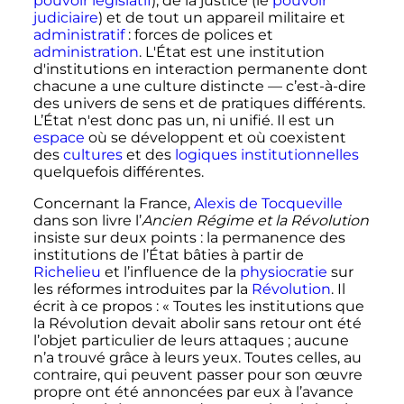
pouvoir législatif
), de la justice (le
pouvoir
judiciaire
) et de tout un appareil militaire et
administratif
: forces de polices et
administration
. L'État est une institution
d'institutions en interaction permanente dont
chacune a une culture distincte — c’est-à-dire
des univers de sens et de pratiques différents.
L’État n'est donc pas un, ni unifié. Il est un
espace
où se développent et où coexistent
des
cultures
et des
logiques
institutionnelles
quelquefois différentes.
Concernant la France,
Alexis de Tocqueville
dans son livre l’
Ancien Régime et la Révolution
insiste sur deux points
: la permanence des
institutions de l’État bâties à partir de
Richelieu
et l’influence de la
physiocratie
sur
les réformes introduites par la
Révolution
. Il
écrit à ce propos
: «
Toutes les institutions que
la Révolution devait abolir sans retour ont été
l’objet particulier de leurs attaques
; aucune
n’a trouvé grâce à leurs yeux. Toutes celles, au
contraire, qui peuvent passer pour son œuvre
propre ont été annoncées par eux à l’avance