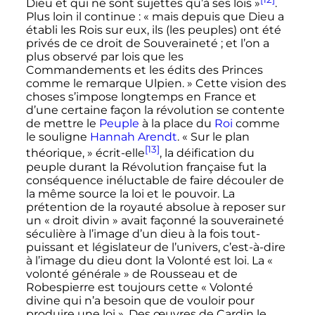
Dieu et qui ne sont sujettes qu’à ses lois »
.
Plus loin il continue
:
« mais depuis que Dieu a
établi les Rois sur eux, ils (les peuples) ont été
privés de ce droit de Souveraineté ; et l’on a
plus observé par lois que les
Commandements et les édits des Princes
comme le remarque Ulpien. »
Cette vision des
choses s’impose longtemps en France et
d’une certaine façon la révolution se contente
de mettre le
Peuple
à la place du
Roi
comme
le souligne
Hannah Arendt
.
« Sur le plan
[13]
théorique, »
écrit-elle
, la déification du
peuple durant la Révolution française fut la
conséquence inéluctable de faire découler de
la même source la loi et le pouvoir. La
prétention de la royauté absolue à reposer sur
un
« droit divin »
avait façonné la souveraineté
séculière à l’image d’un dieu à la fois tout-
puissant et législateur de l’univers, c’est-à-dire
à l’image du dieu dont la Volonté est loi. La
«
volonté générale »
de Rousseau et de
Robespierre est toujours cette
« Volonté
divine qui n’a besoin que de vouloir pour
produire une loi »
. Des œuvres de Cardin le