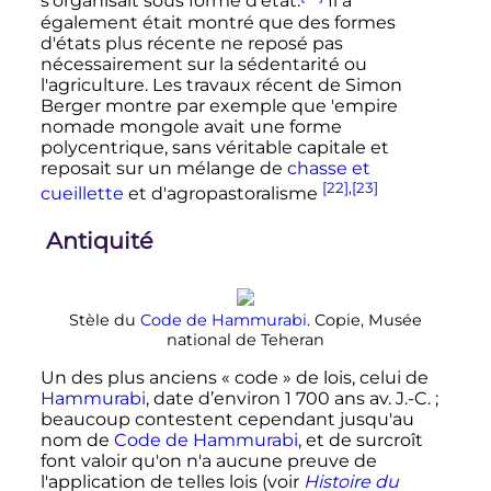
s'organisait sous forme d'état.
Il a
également était montré que des formes
d'états plus récente ne reposé pas
nécessairement sur la sédentarité ou
l'agriculture. Les travaux récent de Simon
Berger montre par exemple que 'empire
nomade mongole avait une forme
polycentrique, sans véritable capitale et
reposait sur un mélange de
chasse et
[22]
,
[23]
cueillette
et d'agropastoralisme
Antiquité
Stèle du
Code de Hammurabi
. Copie, Musée
national de Teheran
Un des plus anciens «
code
» de lois, celui de
Hammurabi
, date d’environ
1 700 ans
av. J.-C.
;
beaucoup contestent cependant jusqu'au
nom de
Code de Hammurabi
, et de surcroît
font valoir qu'on n'a aucune preuve de
l'application de telles lois (voir
Histoire du