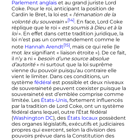
Parlement anglais
et au grand juriste Lord
Coke. Pour le roi, anticipant la position de
Cardin le Bret, la loi est «
l'émanation de la
[14]
volonté du souverain
»
. En face, Lord Coke
réplique que le roi «
est soumis à Dieu et à la
loi
». En effet dans cette tradition juridique, la
loi n’est pas un commandement comme le
[15]
note
Hannah Arendt
, mais ce qui relie (le
mot
lex
signifiant «
liaison étroite
»). De ce fait,
il n’y a ni «
besoin d’une source absolue
d’autorité
» ni surtout que la loi suprême
vienne du pouvoir puisqu’au contraire elle
vient le limiter. Dans ces conditions, un
système
fédéral
est possible et deux niveaux
de souveraineté peuvent coexister puisque la
souveraineté est d’emblée comprise comme
limitée. Les
États-Unis
, fortement influencés
par la tradition de Lord Coke, ont un système
fédéral dans lequel, outre l’État fédéral
(
Washington DC
), des
États locaux
possèdent
des organes législatifs, exécutifs et judiciaires
propres qui exercent, selon la division des
pouvoirs prévue dans la Constitution des