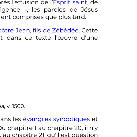
s l’effusion de l’
Esprit saint
, de
ligence »
, les paroles de Jésus
ment comprises que plus tard.
pôtre
Jean, fils de Zébédée
. Cette
nt dans ce texte l'œuvre d'une
ia
, v. 1560.
dans les
évangiles synoptiques
et
Du chapitre 1 au chapitre 20, il n'y
au chapitre 21, qu'il est question