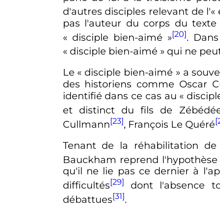
d'autres disciples relevant de l'«
pas l'auteur du corps du texte
[20]
«
disciple bien-aimé
»
. Dans
«
disciple bien-aimé
»
qui ne peut
Le «
disciple bien-aimé
» a souve
des historiens comme Oscar Cul
identifié dans ce cas au «
discip
et distinct du fils de Zébéd
[23]
[
Cullmann
, François Le Quéré
Tenant de la réhabilitation d
Bauckham reprend l'hypothèse d
qu'il ne lie pas ce dernier à l'
[29]
difficultés
dont l'absence to
[31]
débattues
.