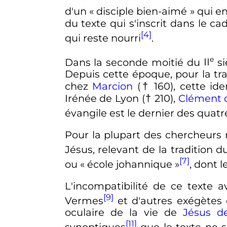
d'un «
disciple bien-aimé
» qui en
du texte qui s'inscrit dans le ca
[4]
qui reste nourri
.
e
Dans la seconde moitié du
II
si
Depuis cette époque, pour la trad
chez
Marcion
(† 160), cette ide
Irénée de Lyon († 210),
Clément d
évangile est le dernier des quat
Pour la plupart des chercheurs
Jésus, relevant de la tradition d
[7]
ou «
école johannique
»
, dont l
L'incompatibilité de ce texte 
[9]
Vermes
et d'autres exégète
oculaire de la vie de
Jésus d
[11]
synoptiques
que le texte ne s