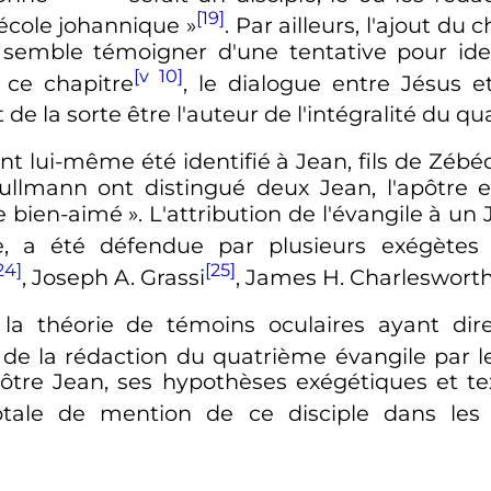
[19]
école johannique
»
. Par ailleurs, l'ajout du
 semble témoigner d'une tentative pour ide
[v 10]
 ce chapitre
, le dialogue entre Jésus 
 de la sorte être l'auteur de l'intégralité du q
nt lui-même été identifié à Jean, fils de Zébé
lmann ont distingué deux Jean, l'apôtre et 
le bien-aimé
». L'attribution de l'évangile à un
ée, a été défendue par plusieurs exégèt
24]
[25]
, Joseph A. Grassi
, James H. Charleswort
e la théorie de témoins oculaires ayant di
e la rédaction du quatrième évangile par l
apôtre Jean, ses hypothèses exégétiques et te
tale de mention de ce disciple dans les 