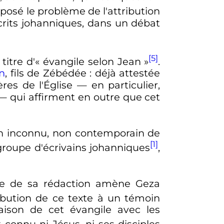
posé le problème de l'attribution
 écrits johanniques, dans un débat
[5]
titre d'«
évangile selon Jean
»
.
n
, fils de Zébédée
: déjà attestée
es de l'Église — en particulier,
— qui affirment en outre que cet
n inconnu, non contemporain de
[1]
groupe d'écrivains johanniques
,
dive de sa rédaction amène Geza
ribution de ce texte à un témoin
ison de cet évangile avec les
 connu ni Jésus, ni ses disciples