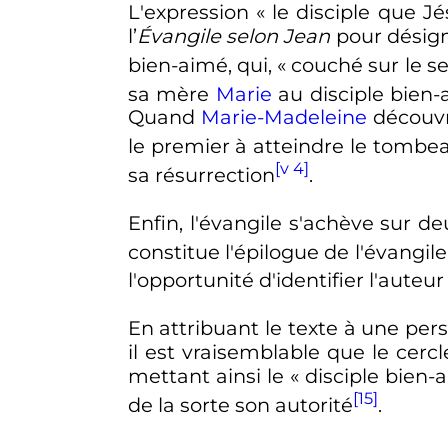
L'expression «
le disciple que J
l’
Évangile selon Jean
pour désign
bien-aimé, qui, «
couché sur le s
sa mère
Marie
au disciple bien-
Quand
Marie-Madeleine
découvre
le premier à atteindre le tombe
[v 4]
sa résurrection
.
Enfin, l'évangile s'achève sur de
constitue l'épilogue de l'évangile
l'opportunité d'identifier l'auteur
En attribuant le texte à une p
il est vraisemblable que le cercl
mettant ainsi le «
disciple bien-
[15]
de la sorte son autorité
.