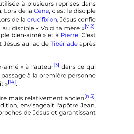
 utilisée à plusieurs reprises dans
. Lors de la
Cène
, c'est le disciple
 Lors de la
crucifixion
, Jésus confie
[v 2]
s au disciple «
Voici ta mère
»
.
iple bien-aimé
» et à
Pierre
. C'est
ît Jésus au lac de
Tibériade
après
[3]
en-aimé
» à l'auteur
dans ce qui
 le passage à la première personne
[14]
it
»
.
[n 5]
ire mais relativement ancien
,
dition, envisageait l'apôtre Jean,
s proches de Jésus et garantissant