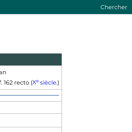
Chercher
e
 162 recto (
X
siècle
.)