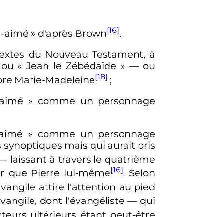
[16]
n-aimé
» d'après Brown
.
textes du Nouveau Testament, à
ou « Jean le Zébédaïde »
—
ou
[18]
re Marie-Madeleine
;
-aimé
» comme un personnage
-aimé
» comme un personnage
s synoptiques mais qui aurait pris
—
laissant à travers le quatrième
[16]
ur que Pierre lui-même
. Selon
évangile attire l'attention au pied
vangile, dont l'évangéliste
—
qui
cteurs ultérieurs étant peut-être