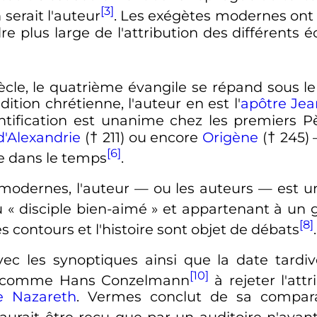
[3]
 serait l'auteur
. Les exégètes modernes ont 
dre plus large de l'attribution des différents
ècle
, le quatrième évangile se répand sous le 
ition chrétienne, l'auteur en est l'
apôtre
Jea
ntification est unanime chez les premiers Pèr
'Alexandrie
(† 211) ou encore
Origène
(† 245) 
[6]
re dans le temps
.
 modernes, l'auteur
—
ou les auteurs
—
est u
u «
disciple bien-aimé
» et appartenant à un 
[8]
es contours et l'histoire sont objet de débats
.
avec les synoptiques ainsi que la date tar
[10]
s comme Hans Conzelmann
à rejeter l'att
e Nazareth
. Vermes conclut de sa compara
aurait être reçu que par un auditoire n'ayant