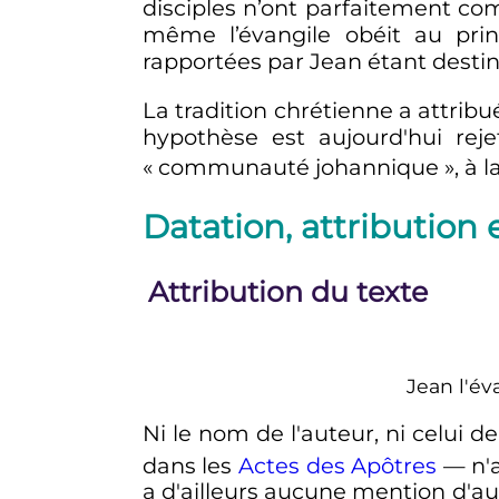
disciples n’ont parfaitement com
même l’évangile obéit au pri
rapportées par Jean étant destin
La tradition chrétienne a attribu
hypothèse est aujourd'hui rej
«
communauté johannique
», à 
Datation, attribution 
Attribution du texte
Jean l'év
Ni le nom de l'auteur, ni celui de 
dans les
Actes des Apôtres
—
n'
a d'ailleurs aucune mention d'aut