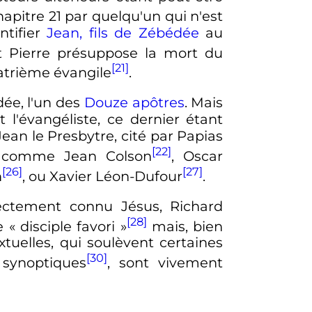
 chapitre 21 par quelqu'un qui n'est
ntifier
Jean, fils de Zébédée
au
et Pierre présuppose la mort du
[21]
uatrième évangile
.
dée, l'un des
Douze apôtres
. Mais
l'évangéliste, ce dernier étant
 Jean le Presbytre, cité par Papias
[22]
es comme Jean Colson
, Oscar
[26]
[27]
h
, ou Xavier Léon-Dufour
.
rectement connu Jésus, Richard
[28]
e «
disciple favori
»
mais, bien
xtuelles, qui soulèvent certaines
[30]
synoptiques
, sont vivement