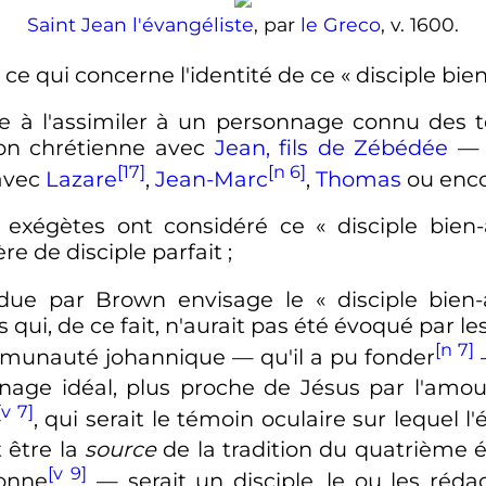
Saint Jean l'évangéliste
, par
le Greco
, v. 1600.
e qui concerne l'identité de ce «
disciple bie
e à l'assimiler à un personnage connu des 
tion chrétienne avec
Jean, fils de Zébédée
—
[17]
[n 6]
 avec
Lazare
,
Jean-Marc
,
Thomas
ou enco
 exégètes ont considéré ce «
disciple bien
e de disciple parfait
;
due par Brown envisage le «
disciple bien
qui, de ce fait, n'aurait pas été évoqué par le
[n 7]
communauté johannique
—
qu'il a pu fonder
onnage idéal, plus proche de Jésus par l'amo
[v 7]
, qui serait le témoin oculaire sur lequel l'
t être la
source
de la tradition du quatrième é
[v 9]
sonne
—
serait un disciple, le ou les réda