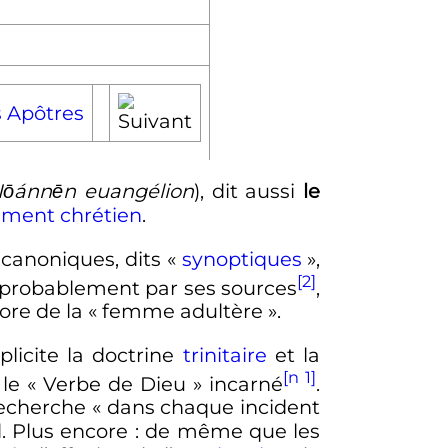
s Apôtres
 Iōánnēn euangélion
), dit aussi
le
ament
chrétien
.
 canoniques, dits «
synoptiques
»,
[2]
t probablement par ses sources
,
re de la «
femme adultère
».
licite la doctrine
trinitaire
et la
[n 1]
le «
Verbe de Dieu
» incarné
.
recherche
« dans chaque incident
d. Plus encore
: de même que les