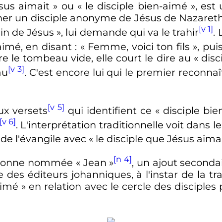
ésus aimait
» ou «
le disciple bien-aimé
», est
er un disciple anonyme de Jésus de Nazareth
[v 1]
ein de Jésus
», lui demande qui va le trahir
.
aimé, en disant
: «
Femme, voici ton fils
», pui
 le tombeau vide, elle court le dire au «
disc
[v 3]
au
. C'est encore lui qui le premier reconna
[v 5]
ux versets
qui identifient ce «
disciple bi
[v 6]
. L'interprétation traditionnelle voit dans
 de l'évangile avec «
le disciple que Jésus aima
[n 4]
ersonne nommée «
Jean
»
, un ajout seconda
e des éditeurs johanniques, à l'instar de la tra
aimé
» en relation avec le cercle des disciple