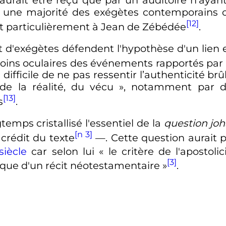
ne majorité des exégètes contemporains on
[12]
et particulièrement à Jean de Zébédée
.
d'exégètes défendent l'hypothèse d'un lien en
moins oculaires des événements rapportés par 
…] difficile de ne pas ressentir l’authenticité
de la réalité, du vécu
», notamment par de
[13]
s
.
gtemps cristallisé l'essentiel de la
question jo
[n 3]
 crédit du texte
—
. Cette question aurait 
iècle
car selon lui «
le critère de l'apostol
[3]
gique d'un récit néotestamentaire
»
.