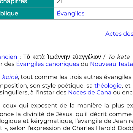
chapitres
21
blique
Évangiles
Actes de
ancien
:
Τὸ κατὰ Ἰωάννην εὐαγγέλιον
/
To kata
er des
Évangiles canoniques
du
Nouveau Test
a
koinè
, tout comme les trois autres évangiles
position, son style poétique, sa
théologie
, e
inguliers, à l'instar des
Noces de Cana
ou enco
 ceux qui exposent de la manière la plus exp
once la divinité de Jésus, qu'il décrit comme 
logique et kérygmatique, l’évangile de Jean 
t »
, selon l’expression de Charles Harold Dod