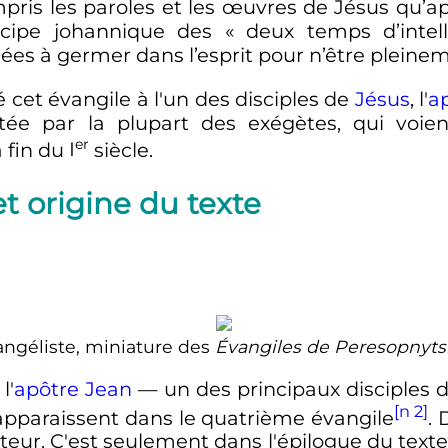
pris les paroles et les œuvres de Jésus qu’aprè
ncipe johannique des
« deux temps d’intel
ées à germer dans l’esprit pour n’être pleine
é cet évangile à l'un des disciples de
Jésus
, l'
a
etée par la plupart des exégètes, qui voie
er
la fin du
I
siècle
.
et origine du texte
angéliste, miniature des
Évangiles de Peresopnyts
l'
apôtre Jean
—
un des principaux disciples 
[n 2]
apparaissent dans le quatrième évangile
. 
eur. C'est seulement dans l'épilogue du texte, 