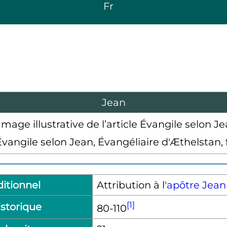
Fr
Jean
angile selon Jean, Évangéliaire d'Æthelstan, f.
ditionnel
Attribution à l'
apôtre Jean
[1]
istorique
80-110