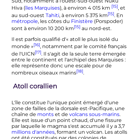
Sud, notamment à l'ouest-sud-ouest Nuku
[15]
Hiva (
îles Marquises
), à environ
4 015
km
, et
[15]
au sud-ouest
Tahiti
, à environ
5 375
km
. En
métropole
, les côtes du
Finistère
(Porspoder)
[15]
sont à environ
10 200
km
au nord-est.
Il est parfois qualifié d'
« atoll le plus isolé du
[16]
monde »
, notamment par le comité français
[17]
de l'UICN
. Il s'agit de la seule terre émergée
entre le continent et l'archipel des Marquises
:
elle représente donc une escale pour de
[18]
nombreux oiseaux marins
.
Atoll corallien
L'île constitue l'unique point émergé d'une
zone de failles de la dorsale est-Pacifique, une
chaîne de
monts
et de
volcans sous-marins
.
Elle est issue d'un point chaud, d'une fissure
par laquelle le magma s'est accumulé il y a
3,7
millions d'années
, formant un volcan. Les atolls
ont été constitués par des colonies de