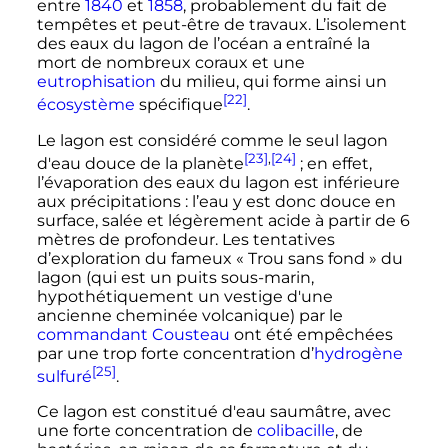
entre
1840
et
1858
, probablement du fait de
tempêtes et peut-être de travaux. L’isolement
des eaux du lagon de l’océan a entraîné la
mort de nombreux coraux et une
eutrophisation
du milieu, qui forme ainsi un
[22]
écosystème
spécifique
.
Le lagon est considéré comme le seul lagon
[23]
,
[24]
d'eau douce de la planète
; en effet,
l’évaporation des eaux du lagon est inférieure
aux précipitations
: l’eau y est donc douce en
surface, salée et légèrement acide à partir de
6
mètres
de profondeur. Les tentatives
d’exploration du fameux «
Trou sans fond
» du
lagon (qui est un puits sous-marin,
hypothétiquement un vestige d'une
ancienne cheminée volcanique) par le
commandant Cousteau
ont été empêchées
par une trop forte concentration d’
hydrogène
[25]
sulfuré
.
Ce lagon est constitué d'eau saumâtre, avec
une forte concentration de
colibacille
, de