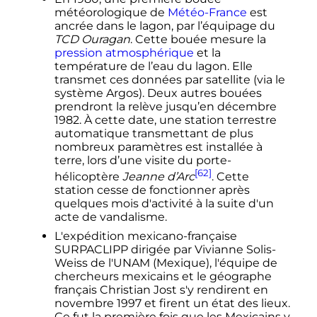
météorologique de
Météo-France
est
ancrée dans le lagon, par l’équipage du
TCD Ouragan
. Cette bouée mesure la
pression atmosphérique
et la
température de l’eau du lagon. Elle
transmet ces données par satellite (via le
système Argos). Deux autres bouées
prendront la relève jusqu’en décembre
1982. À cette date, une station terrestre
automatique transmettant de plus
nombreux paramètres est installée à
terre, lors d’une visite du porte-
[62]
hélicoptère
Jeanne d’Arc
. Cette
station cesse de fonctionner après
quelques mois d'activité à la suite d'un
acte de vandalisme.
L'expédition mexicano-française
SURPACLIPP dirigée par Vivianne Solis-
Weiss de l'UNAM (Mexique), l'équipe de
chercheurs mexicains et le géographe
français Christian Jost s'y rendirent en
novembre 1997
et firent un état des lieux.
Ce fut la première fois que les Mexicains y