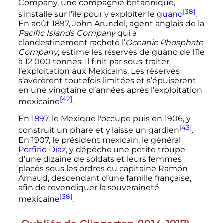
Company, une compagnie britannique,
[38]
s'installe sur l'île pour y exploiter le
guano
.
En août 1897, John Arundel, agent anglais de la
Pacific Islands Company
qui a
clandestinement racheté l’
Oceanic Phosphate
Company
, estime les réserves de guano de l’île
à
12 000 tonnes
. Il finit par sous-traiter
l’exploitation aux Mexicains. Les réserves
s’avérèrent toutefois limitées et s’épuisèrent
en une vingtaine d’années après l’exploitation
[42]
mexicaine
.
En
1897
, le Mexique l'occupe puis en 1906, y
[43]
construit un phare et y laisse un gardien
.
En 1907, le président mexicain, le général
Porfirio Díaz
, y dépêche une petite troupe
d’une dizaine de soldats et leurs femmes
placés sous les ordres du capitaine Ramón
Arnaud, descendant d’une famille française,
afin de revendiquer la souveraineté
[38]
mexicaine
.