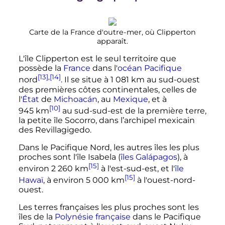
Carte de la France d'outre-mer, où Clipperton
apparaît.
L'île Clipperton est le seul territoire que
possède la
France
dans l'
océan Pacifique
[13]
,
[14]
nord
. Il se situe à
1 081
km
au sud-ouest
des premières côtes continentales, celles de
l'
État
de
Michoacán
, au
Mexique
, et à
[10]
945
km
au sud-sud-est de la première terre,
la petite île Socorro, dans l’archipel mexicain
des Revillagigedo.
Dans le Pacifique Nord, les autres îles les plus
proches sont l'île Isabela (
îles Galápagos
), à
[15]
environ
2 260
km
à l'est-sud-est, et l'
île
[15]
Hawaï
, à environ
5 000
km
à l'ouest-nord-
ouest.
Les terres françaises les plus proches sont les
îles de la
Polynésie française
dans le Pacifique