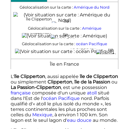
Géolocalisation sur la carte :
Amérique du Nord
Île Clipperton
Géolocalisation sur la carte :
Amérique
Île Clipperton
Géolocalisation sur la carte :
océan Pacifique
Île Clipperton
Île en France
L
'
île Clipperton
, aussi appelée
île de Clipperton
ou simplement
Clipperton
,
île de la Passion
ou
La Passion-Clipperton
, est une possession
française
composée d'un unique
atoll
situé
dans l'Est de l'
océan Pacifique
nord. Parfois
qualifié d'
« atoll le plus isolé du monde »
, les
terres continentales les plus proches sont
celles du
Mexique
, à environ
1 100
km
. Son
lagon est le seul lagon d'
eau douce
au monde.