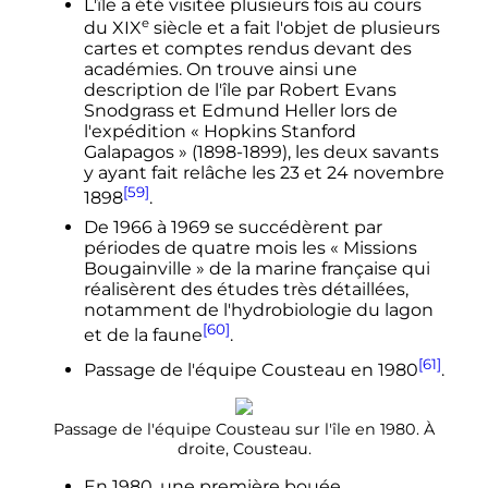
L'île a été visitée plusieurs fois au cours
e
du
XIX
siècle
et a fait l'objet de plusieurs
cartes et comptes rendus devant des
académies. On trouve ainsi une
description de l'île par Robert Evans
Snodgrass et Edmund Heller lors de
l'expédition «
Hopkins Stanford
Galapagos
» (1898-1899), les deux savants
y ayant fait relâche les
23
et
24 novembre
[59]
1898
.
De 1966 à 1969 se succédèrent par
périodes de quatre mois les «
Missions
Bougainville
» de la marine française qui
réalisèrent des études très détaillées,
notamment de l'hydrobiologie du lagon
[60]
et de la faune
.
[61]
Passage de l'équipe Cousteau en 1980
.
Passage de l'équipe Cousteau sur l'île en 1980. À
droite, Cousteau.
En 1980, une première bouée