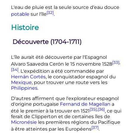
L'eau de pluie est la seule source d'eau douce
[32]
potable
sur l'île
.
Histoire
Découverte (1704-1711)
L'île aurait été découverte par l'Espagnol
[33]
,
Alvaro Saavedra Cerón le
15 novembre 1528
[34]
. L'expédition a été commandée par
Hernán Cortés
, le conquistador espagnol du
Mexique
, pour trouver une route vers les
Philippines
.
D'autres affirment que l'explorateur espagnol
d'origine portugaise
Fernand de Magellan
a
[35]
,
[36]
été le premier à la trouver en 1521
, ce qui
ferait de Clipperton et de certaines îles de
Micronésie
les premières régions du Pacifique
[37]
à être atteintes par les Européens
.