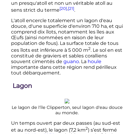
un presqu'atoll et non un véritable atoll au
[20]
,
[21]
sens strict du terme
.
L'atoll encercle totalement un lagon d'eau
douce, d'une superficie d'environ
710
ha
, et qui
comprend dix îlots, notamment les îles aux
Œufs (ainsi nommées en raison de leur
population de fous). La surface totale de tous
2
ces îlots est inférieure à
5 000
m
. Le sol en est
constitué de graviers et sables coralliens
souvent cimentés de
guano
. La
houle
importante dans cette région rend périlleux
tout débarquement.
Lagon
Le lagon de l'île Clipperton, seul lagon d'eau douce
au monde.
Un temps ouvert par deux passes (au sud-est
2
et au nord-est), le lagon (
7,2
km
) s’est fermé