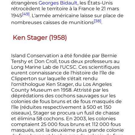
étrangères
Georges Bidault
, les États-Unis
rétrocèdent le territoire à la France le
21 mars
[49]
1945
. L'armée américaine laisse sur place de
[38]
nombreuses caisses de munitions
.
Ken Stager (1958)
Island Conservation a été fondée par Bernie
Tershy et Don Croll, tous deux professeurs au
Long Marine Lab de l'UCSC. Ces scientifiques
eurent connaissance de l'histoire de l'île de
Clipperton sur laquelle s'était rendu
l'ornithologue Ken Stager, du Los Angeles
County Museum en 1958. Attristé par les
déprédations des cochons sauvages sur les
colonies de fous bruns et de fous masqués de
l'île (réduites respectivement à
500 et 150
oiseaux
), Stager se procura un fusil de chasse
et élimina
58 cochons
. En 2003, les colonies
comptaient
25 000 fous
bruns et
112 000 fous
masqués, soit la deuxième plus grande colonie