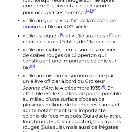
1897, lorsqu'il était réfugié sur l'île après
une tempête, inventa cette légende
[4]
,
[5]
pour occuper ses hommes
.
«
L'île au guano
» du fait de la récolte de
e
guano
sur l'île au
XIX
siècle
.
[6]
[7]
«
L'île tragique
»
et «
L'île aux fous
»
en
référence aux «
Oubliés de Clipperton
».
«
L'île aux crabes
» en raison des millions
de crabes rouges de Clipperton qui
constituent une importante colonie sur
[8]
l'île
.
«
L'île aux oiseaux
», surnom donné par
un élève officier à bord du Croiseur
[9]
Jeanne d’Arc
, le
4 décembre 1935
. En
effet, l’île est le seul lieu de ponte possible
au milieu d’une surface d’océan de
plusieurs millions de kilomètres carrés, et
abrite notamment une importante
colonie de fous masqués (Sula dactylatra),
fous bruns (Sula leucogaster), fous à pieds
rouges (Sula sula), mais aussi de frégates