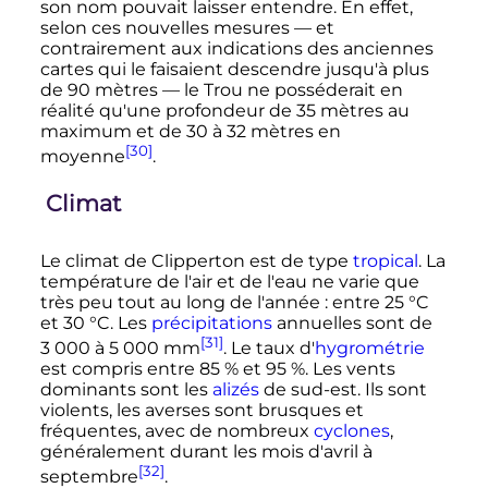
son nom pouvait laisser entendre. En effet,
selon ces nouvelles mesures
—
et
contrairement aux indications des anciennes
cartes qui le faisaient descendre jusqu'à plus
de 90 mètres
—
le Trou ne posséderait en
réalité qu'une profondeur de
35 mètres
au
maximum et de
30 à 32 mètres
en
[30]
moyenne
.
Climat
Le climat de Clipperton est de type
tropical
. La
température de l'air et de l'eau ne varie que
très peu tout au long de l'année
: entre
25
°C
et
30
°C
. Les
précipitations
annuelles sont de
[31]
3 000 à 5 000
mm
. Le taux d'
hygrométrie
est compris entre 85
% et 95
%. Les vents
dominants sont les
alizés
de sud-est. Ils sont
violents, les averses sont brusques et
fréquentes, avec de nombreux
cyclones
,
généralement durant les mois d'avril à
[32]
septembre
.