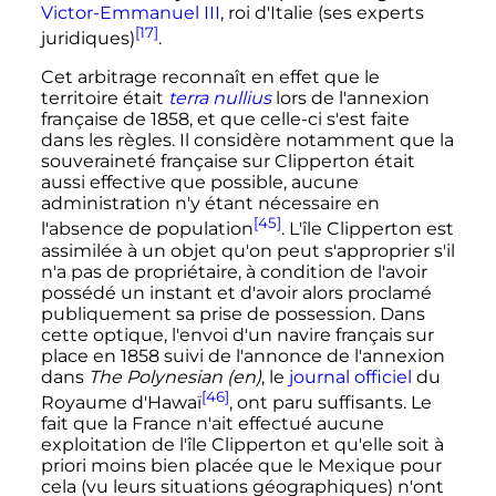
Victor-Emmanuel
III
, roi d'Italie (ses experts
[17]
juridiques)
.
Cet arbitrage reconnaît en effet que le
territoire était
terra nullius
lors de l'annexion
française de 1858, et que celle-ci s'est faite
dans les règles. Il considère notamment que la
souveraineté française sur Clipperton était
aussi effective que possible, aucune
administration n'y étant nécessaire en
[45]
l'absence de population
. L'île Clipperton est
assimilée à un objet qu'on peut s'approprier s'il
n'a pas de propriétaire, à condition de l'avoir
possédé un instant et d'avoir alors proclamé
publiquement sa prise de possession. Dans
cette optique, l'envoi d'un navire français sur
place en 1858 suivi de l'annonce de l'annexion
dans
The Polynesian
(en)
, le
journal officiel
du
[46]
Royaume d'Hawaï
, ont paru suffisants. Le
fait que la France n'ait effectué aucune
exploitation de l'île Clipperton et qu'elle soit à
priori moins bien placée que le Mexique pour
cela (vu leurs situations géographiques) n'ont