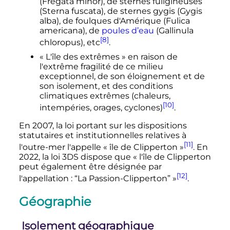
(Fregata minor), de sternes fuligineuses
(Sterna fuscata), de sternes gygis (Gygis
alba), de foulques d'Amérique (Fulica
americana), de
poules d’eau
(Gallinula
[8]
chloropus), etc
.
«
L'île des extrêmes
» en raison de
l'extrême fragilité de ce milieu
exceptionnel, de son éloignement et de
son isolement, et des conditions
climatiques extrêmes (chaleurs,
[10]
intempéries, orages, cyclones)
.
En 2007, la loi portant sur les dispositions
statutaires et institutionnelles relatives à
[11]
l'outre-mer l'appelle «
île de Clipperton
»
. En
2022, la loi 3DS dispose que
« l'île de Clipperton
peut également être désignée par
[12]
l'appellation : “La Passion-Clipperton” »
.
Géographie
Isolement géographique