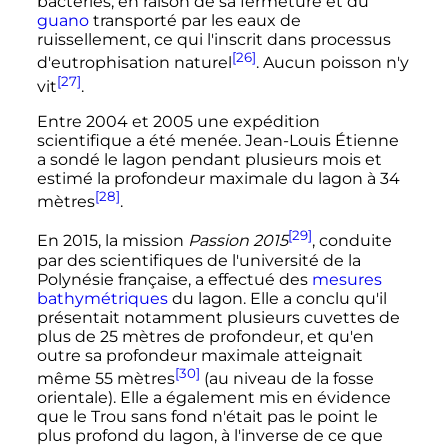
bactéries, en raison de sa fermeture et du
guano
transporté par les eaux de
ruissellement, ce qui l'inscrit dans processus
[26]
d'eutrophisation naturel
. Aucun poisson n'y
[27]
vit
.
Entre 2004 et 2005 une expédition
scientifique a été menée. Jean-Louis Étienne
a sondé le lagon pendant plusieurs mois et
estimé la profondeur maximale du lagon à
34
[28]
mètres
.
[29]
En 2015, la mission
Passion 2015
, conduite
par des scientifiques de l'université de la
Polynésie française, a effectué des
mesures
bathymétriques
du lagon. Elle a conclu qu'il
présentait notamment plusieurs cuvettes de
plus de
25 mètres
de profondeur, et qu'en
outre sa profondeur maximale atteignait
[30]
même
55 mètres
(au niveau de la fosse
orientale). Elle a également mis en évidence
que le Trou sans fond n'était pas le point le
plus profond du lagon, à l'inverse de ce que