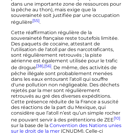
dans une importante zone de ressources pour
la pêche au thon), mais exige que la
souveraineté soit justifiée par une occupation
[55]
régulière
.
Cette réaffirmation régulière de la
souveraineté française reste toutefois limitée.
Des paquets de cocaïne, attestant de
l'utilisation de l'atoll par des narcotraficants,
sont régulièrement retrouvés
; la piste
aérienne est également utilisée pour le trafic
[38]
,
[56]
de drogue
. De même, des activités de
pêche illégale sont probablement menées
dans les eaux entourant l’atoll qui souffre
d'une pollution non négligeable. Des déchets
rejetés par la mer sont régulièrement
retrouvés au gré des diverses expéditions.
Cette présence réduite de la France a suscité
des réactions de la part du Mexique, qui
considère que l’atoll n’est qu’un simple rocher
[10]
ne pouvant servir à des prétentions de ZEE
sur la base de la
Convention des Nations unies
sur le droit de la mer
(CNUDM). Celle-ci