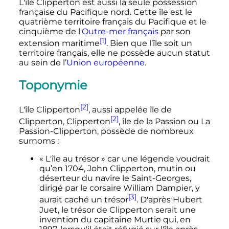
L'île Clipperton est aussi la seule possession
française du Pacifique nord. Cette île est le
quatrième territoire français du Pacifique et le
cinquième de l'
Outre-mer français
par son
[1]
extension maritime
. Bien que l’île soit un
territoire français, elle ne possède aucun statut
au sein de l’
Union européenne
.
Toponymie
[2]
L'île Clipperton
, aussi appelée île de
[2]
Clipperton, Clipperton
, île de la Passion ou La
Passion-Clipperton, possède de nombreux
surnoms
:
«
L'île au trésor
» car une légende voudrait
qu’en 1704, John Clipperton, mutin ou
déserteur du navire le Saint-Georges,
dirigé par le corsaire William Dampier, y
[3]
aurait caché un trésor
. D'après Hubert
Juet, le trésor de Clipperton serait une
invention du capitaine Murtie qui, en