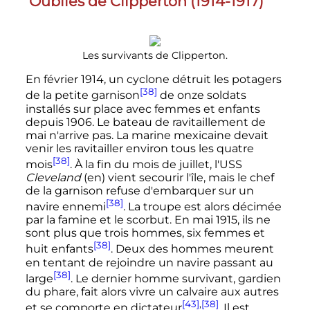
Oubliés de Clipperton (1914-1917)
Les survivants de Clipperton.
En
février 1914
, un cyclone détruit les potagers
[38]
de la petite garnison
de onze soldats
installés sur place avec femmes et enfants
depuis
1906
. Le bateau de ravitaillement de
mai
n'arrive pas. La marine mexicaine devait
venir les ravitailler environ tous les quatre
[38]
mois
. À la fin du mois de
juillet
, l'USS
Cleveland
(en)
vient secourir l'île, mais le chef
de la garnison refuse d'embarquer sur un
[38]
navire ennemi
. La troupe est alors décimée
par la famine et le scorbut. En
mai 1915
, ils ne
sont plus que trois hommes, six femmes et
[38]
huit enfants
. Deux des hommes meurent
en tentant de rejoindre un navire passant au
[38]
large
. Le dernier homme survivant, gardien
du phare, fait alors vivre un calvaire aux autres
[43]
,
[38]
et se comporte en dictateur
. Il est