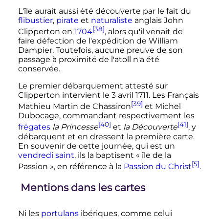
L'île aurait aussi été découverte par le fait du
flibustier
,
pirate
et
naturaliste
anglais John
[38]
Clipperton en
1704
, alors qu'il venait de
faire défection de l'expédition de William
Dampier. Toutefois, aucune preuve de son
passage à proximité de l'atoll n'a été
conservée.
Le premier
débarquement attesté
sur
Clipperton intervient le
3 avril 1711
. Les Français
[39]
Mathieu Martin de Chassiron
et Michel
Dubocage, commandant respectivement les
[40]
[41]
frégates
la Princesse
et
la Découverte
, y
débarquent
et en dressent la première carte.
En souvenir de cette journée, qui est un
vendredi saint
, ils la baptisent «
île de la
[5]
Passion
», en référence à la
Passion du Christ
.
Mentions dans les cartes
Ni les
portulans
ibériques, comme celui