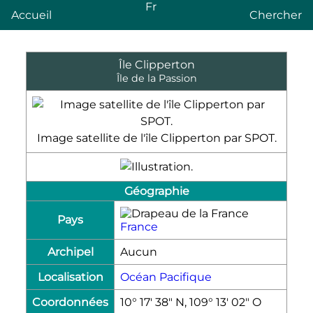
Fr
Accueil
Chercher
Île Clipperton
Île de la Passion
Image satellite de l'île Clipperton par SPOT.
Géographie
Pays
France
Archipel
Aucun
Localisation
Océan Pacifique
Coordonnées
10° 17′ 38″ N, 109° 13′ 02″ O