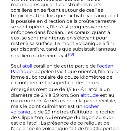
madrépores qui ont construit les récifs
coralliens en se fixant autour de ces îles
tropicales. Une fois que l’activité volcanique et
la poussée en direction de la croûte terrestre
se sont opérées, l’île s’est progressivement
enfoncée dans l’océan. Les coraux, quant à
eux, se sont maintenus en s’élevant pour
rester à sa surface. Le mont volcanique a fini
par disparaître, tandis que subsistait l’anneau
[19]
corallien qui le ceinturait
.
Seul
atoll
corallien de cette partie de l'
océan
Pacifique
, appelée Pacifique oriental, l'île a une
forme subcirculaire de douze kilomètres de
circonférence. La superficie des terres
2
émergées n'est que de
1,7
km
. L'atoll a un
diamètre de
2,4 à 3,9
km
. Son
altitude
est au
maximum de
4 mètres
pour la partie récifale,
mais le point culminant est un
rocher
volcanique
de
29 mètres
d’altitude, le rocher
de Clipperton, qui émerge du lagon au sud-
est de l'atoll. La présence de ce reliquat de
l'ancienne île volcanique fait de l'île Clipperton