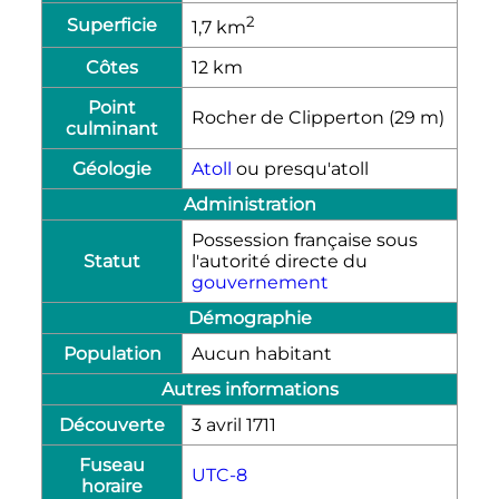
2
Superficie
1,7
km
Côtes
12
km
Point
Rocher de Clipperton (29
m
)
culminant
Géologie
Atoll
ou presqu'atoll
Administration
Possession française sous
Statut
l'autorité directe du
gouvernement
Démographie
Population
Aucun habitant
Autres informations
Découverte
3 avril 1711
Fuseau
UTC-8
horaire