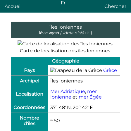
Fr
Accueil
Chercher
Îles Ioniennes
(el)
Ιόνια νησιά /
Iónia nisiá
Carte de localisation des îles Ioniennes.
Géographie
Pays
Grèce
Archipel
Îles Ioniennes
Mer Adriatique
,
mer
Localisation
Ionienne
et
mer Égée
Coordonnées
37° 48′ N, 20° 42′ E
Nombre
≈ 50
d'îles