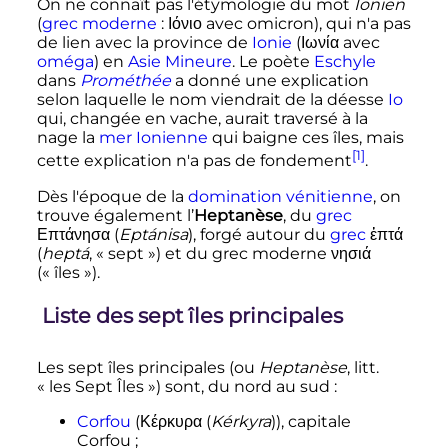
On ne connaît pas l'étymologie du mot
Ionien
(
grec moderne
:
Ιόνιο
avec omicron), qui n'a pas
de lien avec la province de
Ionie
(
Ιωνία
avec
oméga
) en
Asie Mineure
. Le poète
Eschyle
dans
Prométhée
a donné une explication
selon laquelle le nom viendrait de la déesse
Io
qui, changée en vache, aurait traversé à la
nage la
mer Ionienne
qui baigne ces îles, mais
[1]
cette explication n'a pas de fondement
.
Dès l'époque de la
domination vénitienne
, on
trouve également l’
Heptanèse
, du
grec
Επτάνησα
(
Eptánisa
)
, forgé autour du
grec
ἑπτά
(
heptá
, «
sept
») et du grec moderne
νησιά
(«
îles
»).
Liste des sept îles principales
Les sept îles principales (ou
Heptanèse
, litt.
«
les Sept Îles
») sont, du nord au sud
:
Corfou
(
Κέρκυρα
(
Kérkyra
)
), capitale
Corfou
;