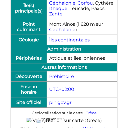
Céphalonie
,
Corfou
, Cythère,
Île(s)
Ithaque
, Leucade, Paxos,
principale(s)
Zante
Point
Mont Ainos (1 628
m
sur
culminant
Céphalonie
)
Géologie
Îles continentales
Administration
Périphéries
Attique et îles Ioniennes
Autres informations
Découverte
Préhistoire
Fuseau
UTC+02:00
horaire
Site officiel
pin.gov.gr
Géolocalisation sur la carte :
Grèce
Îles Ioniennes