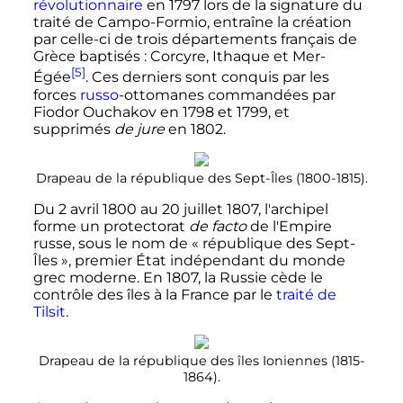
révolutionnaire
en 1797 lors de la signature du
traité de Campo-Formio, entraîne la création
par celle-ci de trois départements français de
Grèce baptisés
: Corcyre, Ithaque et Mer-
[5]
Égée
. Ces derniers sont conquis par les
forces
russo
-ottomanes commandées par
Fiodor Ouchakov en 1798 et 1799, et
supprimés
de jure
en 1802.
Drapeau de la république des Sept-Îles (1800-1815).
Du
2 avril 1800
au
20 juillet 1807
, l'archipel
forme un protectorat
de facto
de l'Empire
russe, sous le nom de «
république des Sept-
Îles
», premier État indépendant du monde
grec moderne. En 1807, la Russie cède le
contrôle des îles à la France par le
traité de
Tilsit
.
Drapeau de la république des îles Ioniennes (1815-
1864).