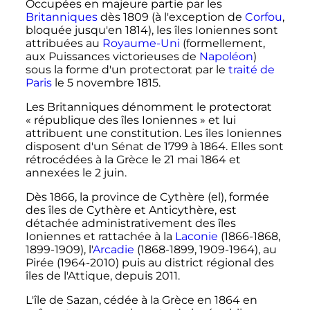
Occupées en majeure partie par les
Britanniques
dès 1809 (à l'exception de
Corfou
,
bloquée jusqu'en 1814), les îles Ioniennes sont
attribuées au
Royaume-Uni
(formellement,
aux Puissances victorieuses de
Napoléon
)
sous la forme d'un protectorat par le
traité de
Paris
le
5 novembre 1815
.
Les Britanniques dénomment le protectorat
«
république des îles Ioniennes
» et lui
attribuent une constitution. Les îles Ioniennes
disposent d'un Sénat de 1799 à 1864. Elles sont
rétrocédées à la Grèce le
21 mai 1864
et
annexées le 2 juin.
Dès 1866, la province de Cythère
(el)
, formée
des îles de Cythère et Anticythère, est
détachée administrativement des îles
Ioniennes et rattachée à la
Laconie
(1866-1868,
1899-1909), l'
Arcadie
(1868-1899, 1909-1964), au
Pirée (1964-2010) puis au district régional des
îles de l'Attique, depuis 2011.
L'île de Sazan, cédée à la Grèce en 1864 en