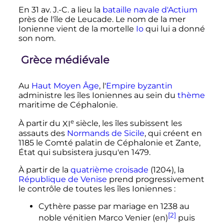
En 31 av. J.-C. a lieu la
bataille navale d'Actium
près de l'île de Leucade. Le nom de la mer
Ionienne vient de la mortelle
Io
qui lui a donné
son nom.
Grèce médiévale
Au
Haut Moyen Âge
, l'
Empire byzantin
administre les îles Ioniennes au sein du
thème
maritime de Céphalonie.
e
À partir du
XI
siècle
, les îles subissent les
assauts des
Normands de Sicile
, qui créent en
1185 le Comté palatin de Céphalonie et Zante,
État qui subsistera jusqu'en 1479.
À partir de la
quatrième croisade
(1204), la
République de Venise
prend progressivement
le contrôle de toutes les îles Ioniennes
:
Cythère passe par mariage en 1238 au
[2]
noble vénitien Marco Venier
(en)
puis