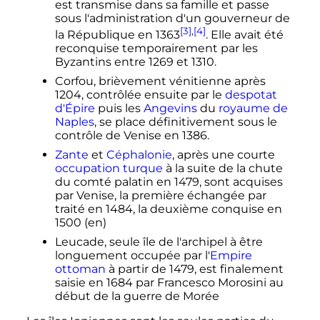
est transmise dans sa famille et passe
sous l'administration d'un gouverneur de
[3]
,
[4]
la République en 1363
. Elle avait été
reconquise temporairement par les
Byzantins entre 1269 et 1310.
Corfou, brièvement vénitienne après
1204, contrôlée ensuite par le
despotat
d'Épire
puis les
Angevins
du
royaume de
Naples
, se place définitivement sous le
contrôle de Venise en 1386.
Zante
et
Céphalonie
, après une courte
occupation turque
à la suite de la chute
du comté palatin en 1479, sont acquises
par Venise, la première échangée par
traité en 1484, la deuxième conquise en
1500
(en)
Leucade, seule île de l'archipel à être
longuement occupée par l'
Empire
ottoman
à partir de 1479, est finalement
saisie en 1684 par Francesco Morosini au
début de la guerre de Morée