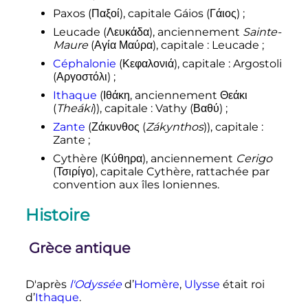
Paxos (
Παξοί
), capitale Gáios (
Γάιος
)
;
Leucade (
Λευκάδα
), anciennement
Sainte-
Maure
(
Αγία Μαύρα
), capitale
: Leucade
;
Céphalonie
(
Κεφαλονιά
), capitale
: Argostoli
(
Αργοστόλι
)
;
Ithaque
(
Ιθάκη
, anciennement
Θεάκι
(
Theáki
)
), capitale
: Vathy (
Βαθύ
)
;
Zante
(
Ζάκυνθος
(
Zákynthos
)
), capitale
:
Zante
;
Cythère (
Κύθηρα
), anciennement
Cerigo
(
Τσιρίγο
), capitale Cythère, rattachée par
convention aux îles Ioniennes.
Histoire
Grèce antique
D'après
l'Odyssée
d’
Homère
,
Ulysse
était roi
d’
Ithaque
.