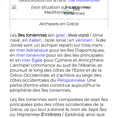
Géolocalisation sur la carte :
mer Méditerranée
Îles Ioniennes
Archipels en Grèce
Les
îles Ioniennes
(en
grec
:
Ιόνια νησιά
/
Iónia
nisiá
;
en
italien
:
Isole Ionie
; en
vénitien
:
Ìxołe
Jonie
) sont un archipel réparti sur trois mers
:
en
mer Adriatique
pour les îles Diapontiques,
en
mer Ionienne
pour six des îles principales
et en
mer Égée
pour Cythère et Anticythère.
L'archipel commence au sud de l'Albanie, se
poursuit le long des côtes de l'Épire et de la
Grèce-Occidentale, et s'achève au large des
côtes occidentales du
Péloponnèse
. Une
partie d'entre elles constitue aujourd'hui la
périphérie des îles Ioniennes.
Les îles Ioniennes sont composées de sept îles
principales près des côtes occidentales de la
Grèce, ce qui leur a donné le nom de
Sept-Îles
ou
Heptanèse
(
Επτάνησα
/
Eptánisa
), ainsi que