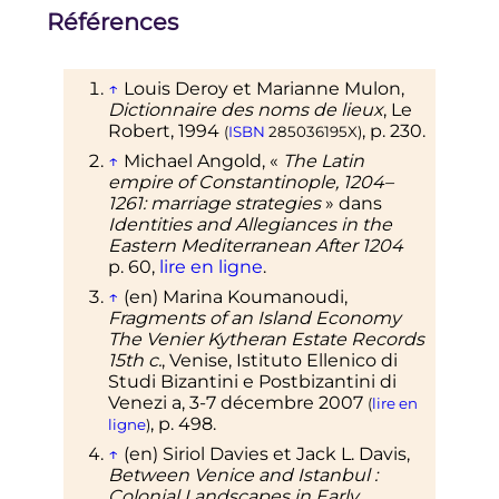
Références
↑
Louis Deroy et Marianne Mulon,
Dictionnaire des noms de lieux
, Le
Robert, 1994
,
p.
230
.
(
ISBN
285036195X
)
↑
Michael Angold, «
The Latin
empire of Constantinople, 1204–
1261: marriage strategies
» dans
Identities and Allegiances in the
Eastern Mediterranean After 1204
p.
60
,
lire en ligne
.
↑
(en)
Marina
Koumanoudi
,
Fragments of an Island Economy
The Venier Kytheran Estate Records
15th c.
, Venise, Istituto Ellenico di
Studi Bizantini e Postbizantini di
Venezi a,
3-7 décembre 2007
(
lire en
,
p.
498
.
ligne
)
↑
(en)
Siriol
Davies
et Jack L.
Davis
,
Between Venice and Istanbul
:
Colonial Landscapes in Early