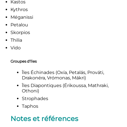
Kastos
Kythros
Méganissi
Petalou
Skorpios
Thilia
Vido
Groupes d'îles
Îles Échinades (Oxía, Petalás, Prováti,
Drakonéra, Vrómonas, Mákri)
Îles Diapontiques (Érikoussa, Mathraki,
Othoni)
Strophades
Taphos
Notes et références