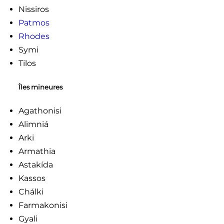
Nissiros
Patmos
Rhodes
Symi
Tilos
Îles mineures
Agathonisi
Alimniá
Arki
Armathia
Astakída
Kassos
Chálki
Farmakonisi
Gyali