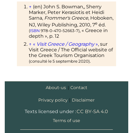
↑
(en)
John S. Bowman,, Sherry
Marker, Peter Kerasiotis et Heidi
Sarna,
Frommer's Greece
, Hoboken,
e
NJ, Wiley Publishing,
2010
,
7
éd.
, «
Greece in
(
ISBN
978-0-470-52663-7
)
depth
»
,
p.
12
↑
«
Visit Greece / Geography
»
, sur
Visit Greece / The Official website of
the Greek Tourism Organisation
.
(consulté le
5 septembre 2020
)
About-us
|
Contact
Privacy policy
|
Disclaimer
Texts licensed under :
CC BY-SA 4.0
Terms of use