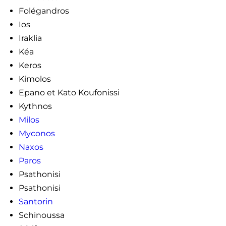
Folégandros
Ios
Iraklia
Kéa
Keros
Kimolos
Epano et Kato Koufonissi
Kythnos
Milos
Myconos
Naxos
Paros
Psathonisi
Psathonisi
Santorin
Schinoussa