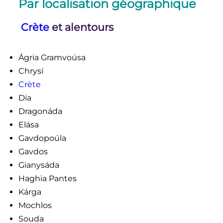
Par localisation géographique
Crète
et alentours
Ágria Gramvoúsa
Chrysí
Crète
Dia
Dragonáda
Elása
Gavdopoúla
Gavdos
Gianysáda
Haghia Pantes
Kárga
Mochlos
Souda