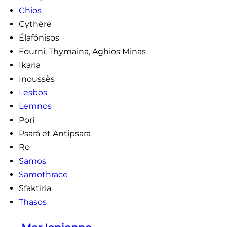
Chios
Cythère
Élafónisos
Fourni, Thymaina, Aghios Minas
Ikaria
Inoussès
Lesbos
Lemnos
Porí
Psará et Antipsara
Ro
Samos
Samothrace
Sfaktiria
Thasos