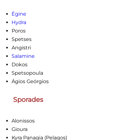
Égine
Hydra
Poros
Spetses
Angistri
Salamine
Dokos
Spetsopoula
Ágios Geórgios
Sporades
Alonissos
Gioura
Kyra Panagia (Pelagos)