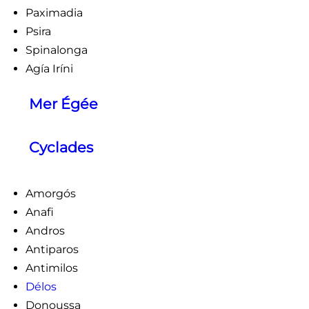
Paximadia
Psira
Spinalonga
Agía Iríni
Mer Égée
Cyclades
Amorgós
Anafi
Andros
Antiparos
Antimilos
Délos
Donoussa