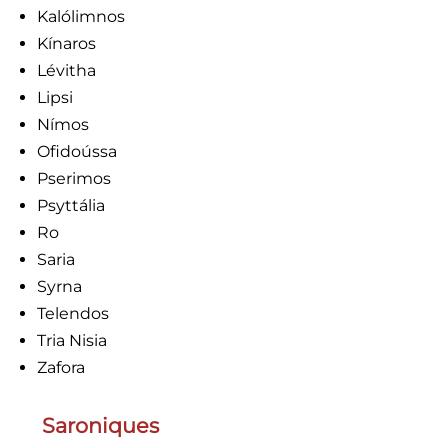
Kalólimnos
Kínaros
Lévitha
Lipsi
Nímos
Ofidoússa
Pserimos
Psyttália
Ro
Saria
Syrna
Telendos
Tria Nisia
Zafora
Saroniques