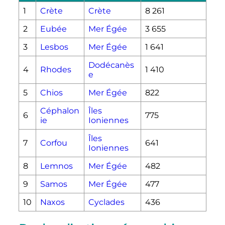
1
Crète
Crète
8 261
2
Eubée
Mer Égée
3 655
3
Lesbos
Mer Égée
1 641
Dodécanès
4
Rhodes
1 410
e
5
Chios
Mer Égée
822
Céphalon
Îles
6
775
ie
Ioniennes
Îles
7
Corfou
641
Ioniennes
8
Lemnos
Mer Égée
482
9
Samos
Mer Égée
477
10
Naxos
Cyclades
436