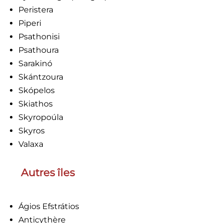
Peristera
Piperi
Psathonisi
Psathoura
Sarakinó
Skántzoura
Skópelos
Skiathos
Skyropoúla
Skyros
Valaxa
Autres îles
Ágios Efstrátios
Anticythère