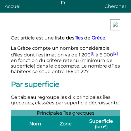
Fr
Accueil
Chercher
a
Cet article est une
liste des
îles
de
Grèce
.
A
c
l
é
La Grèce compte un nombre considérable
b
d
É
[1]
[2]
C
d'îles dont l'estimation va de
1 200
à
6 000
a
o
p
Igoumen
or
en fonction du critère retenu (minimum de
n
n
ir
fo
superficie) dans le décompte. Le nombre d'îles
Leucad
i
e
Îl
e
u
habitées se situe entre 166 et 227.
Io
e
d
e
C
ni
u
s
Z
é
e
Par superficie
M
a
p
n
I
o
e
n
h
n
o
r
r
Ce tableau regroupe les dix principales îles
te
a
e
n
d
grecques, classées par superficie décroissante.
l
s
i
o
Grèc
e
Principales îles grecques
n
n
i
Superficie
n
Nom
Zone
e
(km²)
e