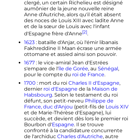
clergé, un certain Richelieu est désigné
aumônier de la jeune nouvelle reine
Anne d'Autriche, alors qu'il était absent
des noces de Louis XIII avec ladite Anne
et de la sœur de Louis avec l'infant
[2]
d'Espagne frère d'Anne
.
1623
: bataille d'Anjar, où l'émir libanais
Fakhreddine II Maan écrase une armée
ottomane et assied ainsi son pouvoir.
1677
: le vice-amiral Jean d'Estrées
s'empare de l'
île de Gorée
, au
Sénégal
,
pour le compte du
roi de France
.
1700
: mort du roi
Charles II d'Espagne
,
dernier
roi d'Espagne
de la
Maison de
Habsbourg
. Selon le testament du roi
défunt, son petit-neveu
Philippe de
France, duc d'Anjou
(petit-fils de
Louis XIV
et de Marie-Thérèse d'Espagne), lui
succède, et devient dès lors le premier roi
Bourbon d'
Espagne
. Il se trouve
confronté à la candidature concurrente
de l'archiduc
Charles d'Autriche
, autre