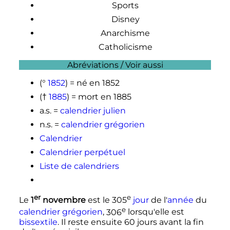
Sports
Disney
Anarchisme
Catholicisme
Abréviations / Voir aussi
(°
1852
) = né en 1852
(†
1885
) = mort en 1885
a.s. =
calendrier julien
n.s. =
calendrier grégorien
Calendrier
Calendrier perpétuel
Liste de calendriers
er
e
Le
1
novembre
est le
305
jour
de l'
année
du
e
calendrier grégorien
,
306
lorsqu'elle est
bissextile
. Il reste ensuite
60 jours
avant la fin