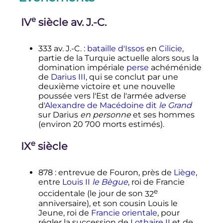
e
IV
siècle
av. J.-C.
333 av. J.-C.
:
bataille d'Issos
en
Cilicie
,
partie de la Turquie actuelle alors sous la
domination impériale
perse
achéménide
de
Darius III
, qui se conclut par une
deuxième victoire et une nouvelle
poussée vers l'Est de l'armée adverse
d'
Alexandre de Macédoine dit
le Grand
sur Darius
en personne
et ses hommes
(environ
20 700 morts
estimés).
e
IX
siècle
878
: entrevue de Fouron, près de
Liège
,
entre
Louis II
le Bègue
, roi de Francie
e
occidentale (le jour de son
32
anniversaire), et son cousin Louis le
Jeune, roi de
Francie orientale
, pour
régler la succession de
Lothaire II
et de