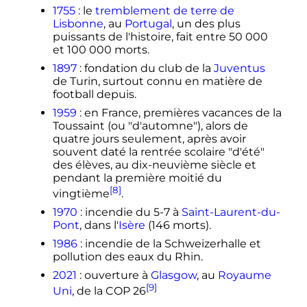
1755
: le
tremblement de terre de
Lisbonne
, au
Portugal
, un des plus
puissants de l'histoire, fait entre
50 000
et
100 000 morts
.
1897
: fondation du club de la
Juventus
de Turin, surtout connu en matière de
football depuis.
1959
: en France, premières vacances de la
Toussaint (ou "d'automne"), alors de
quatre jours seulement, après avoir
souvent daté la rentrée scolaire "d'été"
des élèves, au dix-neuvième siècle et
pendant la première moitié du
[8]
vingtième
.
1970
: incendie du 5-7 à
Saint-Laurent-du-
Pont
, dans l'
Isère
(
146 morts
).
1986
: incendie de la Schweizerhalle et
pollution des eaux du Rhin.
2021
: ouverture à
Glasgow
, au
Royaume
[9]
Uni
, de la COP 26