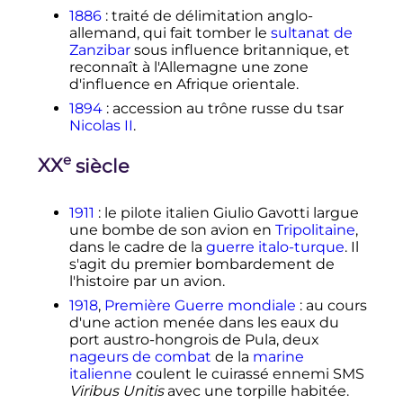
1886
: traité de délimitation anglo-
allemand, qui fait tomber le
sultanat de
Zanzibar
sous influence britannique, et
reconnaît à l'Allemagne une zone
d'influence en Afrique orientale.
1894
: accession au trône russe du tsar
Nicolas II
.
e
XX
siècle
1911
: le pilote italien Giulio Gavotti largue
une bombe de son avion en
Tripolitaine
,
dans le cadre de la
guerre italo-turque
. Il
s'agit du premier bombardement de
l'histoire par un avion.
1918
,
Première Guerre mondiale
: au cours
d'une action menée dans les eaux du
port austro-hongrois de Pula, deux
nageurs de combat
de la
marine
italienne
coulent le cuirassé ennemi SMS
Viribus Unitis
avec une torpille habitée.