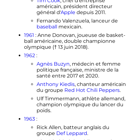
Tim Cook
, chef d'entreprise
américain, président directeur
général d'
Apple
depuis 2011.
Fernando Valenzuela, lanceur de
baseball
mexicain.
1961
: Anne Donovan, joueuse de basket-
ball américaine, double championne
olympique (†
13 juin 2018
).
1962
:
Agnès Buzyn
, médecin et femme
politique française, ministre de la
santé entre 2017 et 2020.
Anthony Kiedis
, chanteur américain
du groupe
Red Hot Chili Peppers
.
Ulf Timmermann, athlète allemand,
champion olympique du lancer du
poids.
1963
:
Rick Allen, batteur anglais du
groupe
Def Leppard
.