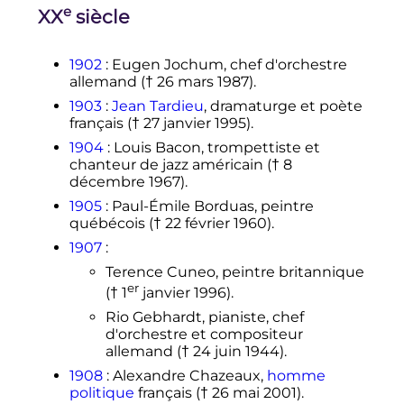
e
XX
siècle
1902
: Eugen Jochum, chef d'orchestre
allemand (†
26 mars 1987
).
1903
:
Jean Tardieu
, dramaturge et poète
français (†
27 janvier 1995
).
1904
: Louis Bacon, trompettiste et
chanteur de jazz américain (†
8
décembre 1967
).
1905
: Paul-Émile Borduas, peintre
québécois (†
22 février 1960
).
1907
:
Terence Cuneo, peintre britannique
er
(†
1
janvier 1996
).
Rio Gebhardt, pianiste, chef
d'orchestre et compositeur
allemand (
†
24 juin 1944
).
1908
: Alexandre Chazeaux,
homme
politique
français (†
26 mai 2001
).