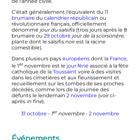
de l'année civile.
C'était généralement l'équivalent du 11
brumaire
du
calendrier républicain
ou
révolutionnaire français, officiellement
dénommé
jour du salsifis
(trois jours après le 8
brumaire ou
29 octobre
jour de la scorsonère
,
plante dont le salsifis noir est la racine
comestible).
Dans plusieurs pays
européens
dont la
France
,
er
le
1
novembre est le
jour férié
associé à la fête
catholique de la
Toussaint
voire à des visites
dans les cimetières et aux fleurissement et
recueillement sur les tombes de ses proches
décédés, comme lors de la journée des
défunts le lendemain
2 novembre
(voir ci-
après
in fine
).
er
31 octobre
-
1
novembre
-
2 novembre
Événements