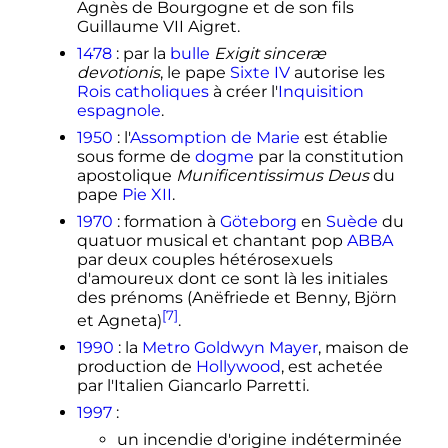
Agnès de Bourgogne et de son fils
Guillaume VII Aigret.
1478
: par la
bulle
Exigit sinceræ
devotionis
, le pape
Sixte IV
autorise les
Rois catholiques
à créer l'
Inquisition
espagnole
.
1950
: l'
Assomption de Marie
est établie
sous forme de
dogme
par la constitution
apostolique
Munificentissimus Deus
du
pape
Pie XII
.
1970
: formation à
Göteborg
en
Suède
du
quatuor musical et chantant pop
ABBA
par deux couples hétérosexuels
d'amoureux dont ce sont là les initiales
des prénoms (Anëfriede et Benny, Björn
[7]
et Agneta)
.
1990
: la
Metro Goldwyn Mayer
, maison de
production de
Hollywood
, est achetée
par l'Italien Giancarlo Parretti.
1997
:
un incendie d'origine indéterminée