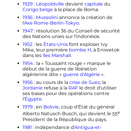
1929
:
Léopoldville
devient
capitale
du
Congo belge
à la place de Boma.
1936
:
Mussolini
annonce la création de
l'
Axe Rome-Berlin-Tokyo
.
1947
: résolution 36 du Conseil de sécurité
des Nations unies sur l'Indonésie.
1952
: les
États-Unis
font exploser Ivy
Mike, leur première
bombe H
, à Eniwetok
dans les
îles Marshall
.
1954
: la «
Toussaint rouge
» marque le
début de la guerre de libération
algérienne dite «
guerre d'Algérie
».
1956
: au cours de la
crise de Suez
, la
Jordanie
refuse à la
RAF
le droit d'utiliser
ses bases pour des opérations contre
l'
Égypte
.
1979
: en
Bolivie
, coup d'État du général
e
Alberto Natusch Busch, qui devient le
55
Président de la République du pays.
1981
: indépendance d'
Antigua-et-