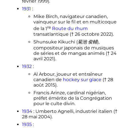
février 1999
).
1931
:
Mike Birch, navigateur canadien,
vainqueur sur le fil et en multicoque
re
de la
1
Route du rhum
transatlantique (†
26 octobre 2022
).
Shunsuke Kikuchi (
菊池 俊輔
),
compositeur japonais de musiques
de séries et de mangas animés (†
24
avril 2021
).
1932
:
Al Arbour, joueur et entraîneur
canadien de
hockey sur glace
(†
28
août 2015
).
Francis Arinze, cardinal nigérian,
préfet émérite de la Congrégation
pour le culte divin.
1934
: Umberto Agnelli, industriel italien (†
28 mai 2004
).
1935
: