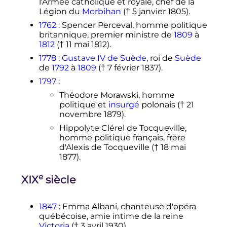
l'Armée catholique et royale, chef de la
Légion du
Morbihan
(†
5 janvier 1805
).
1762
: Spencer Perceval, homme politique
britannique, premier ministre de
1809
à
1812
(†
11 mai 1812
).
1778
:
Gustave IV de Suède
, roi de
Suède
de
1792
à
1809
(†
7 février 1837
).
1797
:
Théodore Morawski, homme
politique et
insurgé
polonais (†
21
novembre 1879
).
Hippolyte Clérel de Tocqueville,
homme politique français, frère
d'Alexis de Tocqueville (†
18 mai
1877
).
e
XIX
siècle
1847
: Emma Albani, chanteuse d'opéra
québécoise, amie intime de la reine
Victoria
(†
3 avril 1930
).