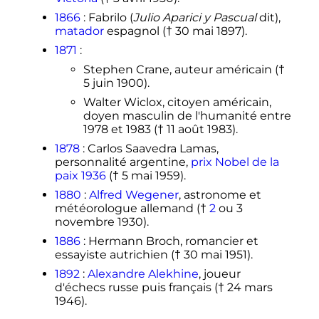
1866
: Fabrilo (
Julio Aparici y Pascual
dit),
matador
espagnol (†
30 mai 1897
).
1871
:
Stephen Crane, auteur américain (†
5 juin 1900
).
Walter Wiclox, citoyen américain,
doyen masculin de l'humanité entre
1978 et 1983 (†
11 août 1983
).
1878
: Carlos Saavedra Lamas,
personnalité argentine,
prix Nobel de la
paix
1936
(†
5 mai 1959
).
1880
:
Alfred Wegener
, astronome et
météorologue allemand (†
2
ou
3
novembre 1930
).
1886
: Hermann Broch, romancier et
essayiste autrichien (†
30 mai 1951
).
1892
:
Alexandre Alekhine
, joueur
d'échecs russe puis français (†
24 mars
1946
).