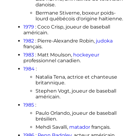
danoise.
Bermane Stiverne, boxeur poids-
lourd québécois d'origine haïtienne.
1979
: Coco Crisp, joueur de baseball
américain.
1982
: Pierre-Alexandre Robin,
judoka
français.
1983
: Matt Moulson,
hockeyeur
professionnel canadien.
1984
:
Natalia Tena, actrice et chanteuse
britannique.
Stephen Vogt, joueur de baseball
américain.
1985
:
Paulo Orlando, joueur de baseball
brésilien.
Mehdi Savalli,
matador
français.
1986
:
Penn Badgley
, acteur américain.