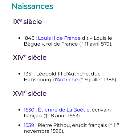
Naissances
e
IX
siècle
846
:
Louis II de France
dit «
Louis le
Bègue
», roi de France (†
11 avril 879
).
e
XIV
siècle
1351
: Léopold III d'Autriche, duc
Habsbourg d'
Autriche
(†
9 juillet 1386
).
e
XVI
siècle
1530
:
Étienne de La Boétie
, écrivain
français (†
18 août 1563
).
er
1539
: Pierre Pithou, érudit français (†
1
novembre 1596
).