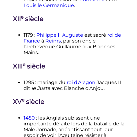
Louis le Germanique
.
e
XII
siècle
1179
:
Philippe II Auguste
est sacré
roi de
France
à
Reims
, par son oncle
l'archevêque Guillaume aux Blanches
Mains.
e
XIII
siècle
1295
: mariage du
roi d'Aragon
Jacques II
dit
le Juste
avec Blanche d'Anjou.
e
XV
siècle
1450
: les Anglais subissent une
importante défaite lors de la bataille de la
Male Jornade, anéantissant tout leur
espoir de voir l'Aquitaine résister à