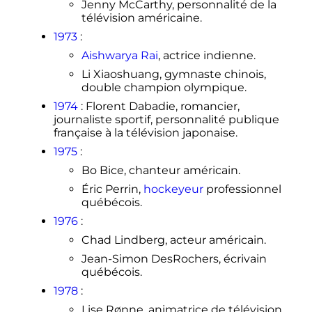
Jenny McCarthy, personnalité de la
télévision américaine.
1973
:
Aishwarya Rai
, actrice indienne.
Li Xiaoshuang, gymnaste chinois,
double champion olympique.
1974
: Florent Dabadie, romancier,
journaliste sportif, personnalité publique
française à la télévision japonaise.
1975
:
Bo Bice, chanteur américain.
Éric Perrin,
hockeyeur
professionnel
québécois.
1976
:
Chad Lindberg, acteur américain.
Jean-Simon DesRochers, écrivain
québécois.
1978
:
Lise Rønne, animatrice de télévision