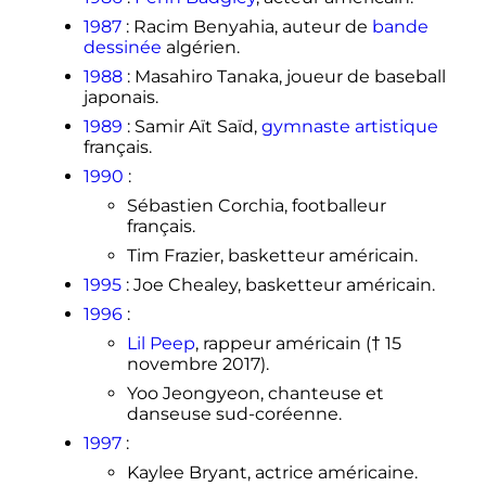
1987
: Racim Benyahia, auteur de
bande
dessinée
algérien.
1988
: Masahiro Tanaka, joueur de baseball
japonais.
1989
: Samir Aït Saïd,
gymnaste artistique
français.
1990
:
Sébastien Corchia, footballeur
français.
Tim Frazier, basketteur américain.
1995
: Joe Chealey, basketteur américain.
1996
:
Lil Peep
, rappeur américain (†
15
novembre 2017
).
Yoo Jeongyeon, chanteuse et
danseuse sud-coréenne.
1997
:
Kaylee Bryant, actrice américaine.