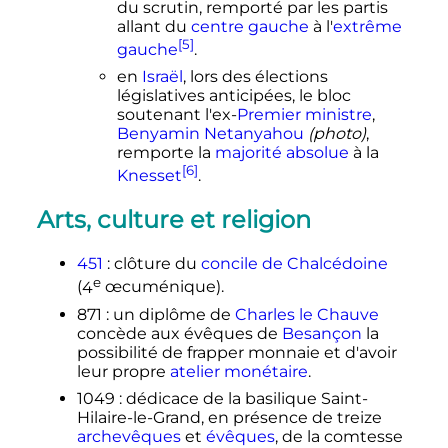
du scrutin, remporté par les partis
allant du
centre gauche
à l'
extrême
[5]
gauche
.
en
Israël
, lors des élections
législatives anticipées, le bloc
soutenant l'ex-
Premier ministre
,
Benyamin Netanyahou
(photo)
,
remporte la
majorité absolue
à la
[6]
Knesset
.
Arts, culture et religion
451
: clôture du
concile de Chalcédoine
e
(
4
œcuménique).
871
: un diplôme de
Charles le Chauve
concède aux évêques de
Besançon
la
possibilité de frapper monnaie et d'avoir
leur propre
atelier monétaire
.
1049
: dédicace de la basilique Saint-
Hilaire-le-Grand, en présence de treize
archevêques
et
évêques
, de la comtesse