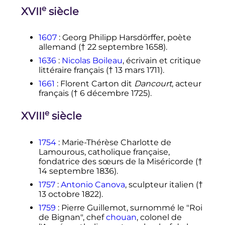
e
XVII
siècle
1607
: Georg Philipp Harsdörffer, poète
allemand (†
22 septembre 1658
).
1636
:
Nicolas Boileau
, écrivain et critique
littéraire français (†
13 mars 1711
).
1661
: Florent Carton dit
Dancourt
, acteur
français (†
6 décembre 1725
).
e
XVIII
siècle
1754
: Marie-Thérèse Charlotte de
Lamourous, catholique française,
fondatrice des sœurs de la Miséricorde (†
14 septembre 1836
).
1757
:
Antonio Canova
, sculpteur italien (†
13 octobre 1822
).
1759
: Pierre Guillemot, surnommé le "Roi
de Bignan", chef
chouan
, colonel de