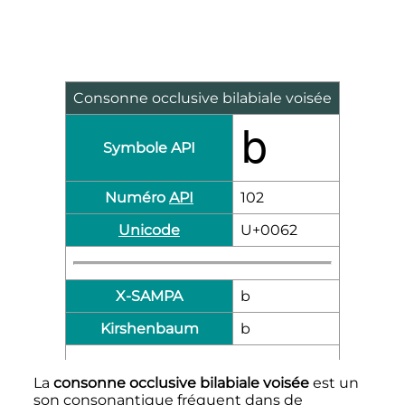
Consonne occlusive bilabiale voisée
b
Symbole API
Numéro
API
102
Unicode
U+0062
X-SAMPA
b
Kirshenbaum
b
La
consonne occlusive bilabiale voisée
est un
son consonantique fréquent dans de