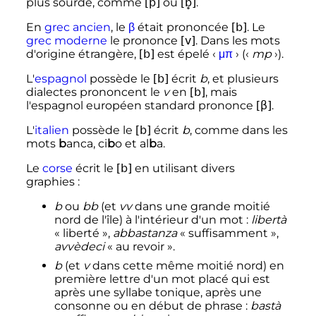
plus sourde, comme
[p]
ou
[b̥]
.
En
grec ancien
, le
β
était prononcée
[b]
. Le
grec moderne
le prononce
[v]
. Dans les mots
d'origine étrangère,
[b]
est épelé
‹
μ
π
›
(
‹
mp
›
).
L'
espagnol
possède le
[b]
écrit
b
, et
plusieurs
dialectes
prononcent le
v
en
[b]
, mais
l'espagnol européen standard prononce
[β]
.
L'
italien
possède le
[b]
écrit
b
, comme dans les
mots
b
anca
,
ci
b
o
et
al
b
a
.
Le
corse
écrit le
[b]
en utilisant divers
graphies
:
b
ou
bb
(et
vv
dans une grande moitié
nord de l'île) à l'intérieur d'un mot
:
libertà
«
liberté
»,
abbastanza
«
suffisamment
»,
avvèdeci
«
au revoir
».
b
(et
v
dans cette même moitié nord) en
première lettre d'un mot placé qui est
après une syllabe tonique, après une
consonne ou en début de phrase
:
bastà