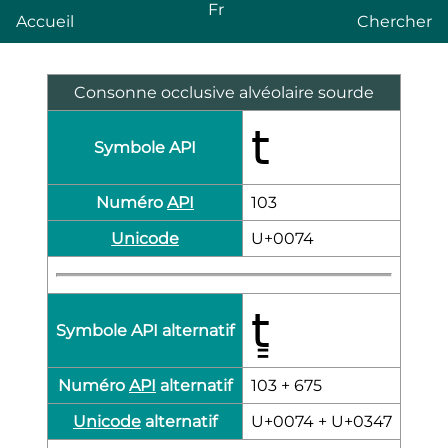
Fr
Accueil
Chercher
Consonne occlusive alvéolaire sourde
t
Symbole API
Numéro
API
103
Unicode
U+0074
t͇
Symbole API alternatif
Numéro
API
alternatif
103 + 675
Unicode
alternatif
U+0074 + U+0347