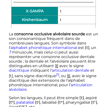
X-SAMPA
t
Kirshenbaum
t
La
consonne occlusive alvéolaire sourde
est un
son consonantique fréquent dans de
nombreuses langues. Son symbole dans
l'
alphabet phonétique international
est
[t]
, un
T
minuscule, mais celui-ci peut aussi
représenter une consonne occlusive dentale
sourde
; la dentale et l’alvéolaire peuvent être
distinguées en utilisant [t̪] avec le signe
diacritique
indiquant l’
articulation dentale
et
[1]
[t], sans signe diacritique
, ou [t͇], avec le signe
diacritique des extensions de l’alphabet
phonétique international, pour l’
articulation
alvéolaire
.
Selon les langues, il peut être simple
[t]
, aspiré
[tʰ]
,
palatalisé
[tʲ]
, labialisé
[tʷ]
, pharyngalisé
[tˁ]
,
éjectif
[tʼ]
, etc.