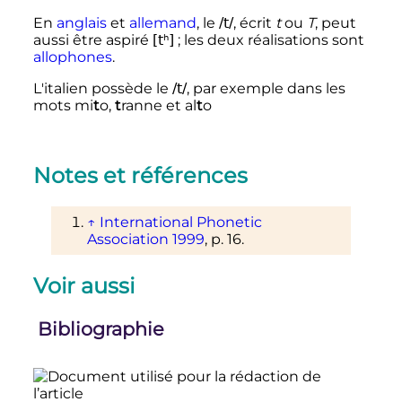
En
anglais
et
allemand
, le
/t/
, écrit
t
ou
T
, peut
aussi être aspiré
[tʰ]
; les deux réalisations sont
allophones
.
L'italien possède le
/t/
, par exemple dans les
mots
mi
t
o
,
t
ranne
et
al
t
o
Notes et références
↑
International Phonetic
Association 1999
,
p.
16.
Voir aussi
Bibliographie