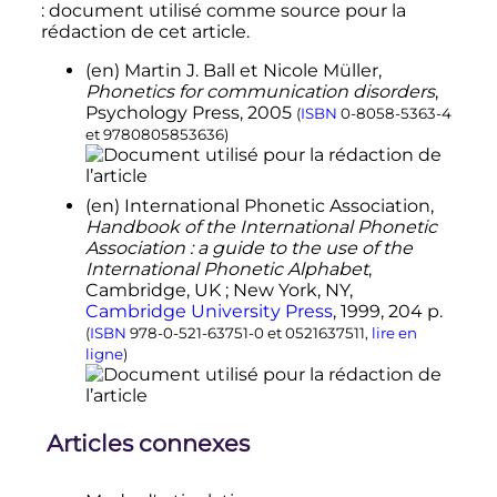
: document utilisé comme source pour la
rédaction de cet article.
(en)
Martin J.
Ball
et Nicole
Müller
,
Phonetics for communication disorders
,
Psychology Press,
2005
(
ISBN
0-8058-5363-4
et
9780805853636
)
(en)
International Phonetic Association,
Handbook of the International Phonetic
Association : a guide to the use of the
International Phonetic Alphabet
,
Cambridge, UK ; New York, NY,
Cambridge University Press
,
1999
, 204
p.
(
ISBN
978-0-521-63751-0
et
0521637511
,
lire en
ligne
)
Articles connexes