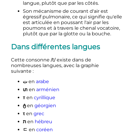
langue, plutôt que par les côtés.
Son mécanisme de courant d'air est
égressif pulmonaire, ce qui signifie qu'elle
est articulée en poussant l'air par les
poumons et à travers le chenal vocatoire,
plutôt que par la glotte ou la bouche.
Dans différentes langues
Cette consonne
/t/
existe dans de
nombreuses langues, avec la graphie
suivante
:
ت
en
arabe
տ
en
arménien
т
en
cyrillique
ტ
en
géorgien
τ
en
grec
ת
en
hébreu
ㄷ
en
coréen