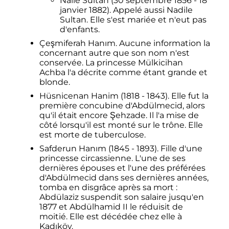
Naile Sultan (30 septembre 1856 - 18
janvier 1882). Appelé aussi Nadile
Sultan. Elle s'est mariée et n'eut pas
d'enfants.
Çeşmiferah Hanım. Aucune information la
concernant autre que son nom n'est
conservée. La princesse Mülkicihan
Achba l'a décrite comme étant grande et
blonde.
Hüsnicenan Hanim (1818 - 1843). Elle fut la
première concubine d'Abdülmecid, alors
qu'il était encore Şehzade. Il l'a mise de
côté lorsqu'il est monté sur le trône. Elle
est morte de tuberculose.
Safderun Hanım (1845 - 1893). Fille d'une
princesse circassienne. L'une de ses
dernières épouses et l'une des préférées
d'Abdülmecid dans ses dernières années,
tomba en disgrâce après sa mort
:
Abdülaziz suspendit son salaire jusqu'en
1877 et Abdülhamid II le réduisit de
moitié. Elle est décédée chez elle à
Kadıköy.