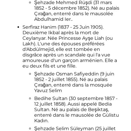
Şehzade Mehmed Rüşdi (31 mars
1852 - 5 décembre 1852). Né au palais
Çırağan, enterré dans le mausolée
Abdulhamid Ier..
Serfiraz Hanim (1837 - 25 Juin 1905).
Deuxième Ikbal après la mort de
Ceylanyar. Née Princesse Ayşe Liah (ou
Lakh). L'une des épouses préférées
d'Abdülmejid, elle est tombée en
disgrâce après un scandale qui l'a vue
amoureuse d'un garçon arménien. Elle a
eu deux fils et une fille.
Şehzade Osman Safiyeddin (9 juin
1852 - 2 juillet 1855). Né au palais
Çırağan, enterré dans la mosquée
Yavuz Selim
Bedihe Sultan (30 septembre 1857 -
12 juillet 1858). Aussi appelé Bedia
Sultan. Né au palais de Beşiktaş,
enterré dans le mausolée de Gülistu
Kadın.
Şehzade Selim Süleyman (25 juillet