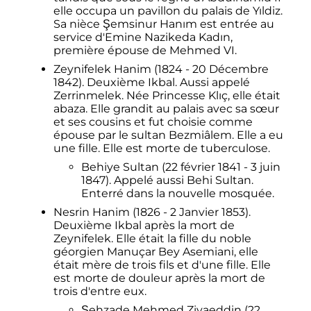
elle occupa un pavillon du palais de Yıldiz.
Sa nièce Şemsinur Hanım est entrée au
service d'Emine Nazikeda Kadın,
première épouse de Mehmed VI.
Zeynifelek Hanim (1824 - 20 Décembre
1842). Deuxième Ikbal. Aussi appelé
Zerrinmelek. Née Princesse Klıç, elle était
abaza. Elle grandit au palais avec sa sœur
et ses cousins et fut choisie comme
épouse par le sultan Bezmiâlem. Elle a eu
une fille. Elle est morte de tuberculose.
Behiye Sultan (22 février 1841 - 3 juin
1847). Appelé aussi Behi Sultan.
Enterré dans la nouvelle mosquée.
Nesrin Hanim (1826 - 2 Janvier 1853).
Deuxième Ikbal après la mort de
Zeynifelek. Elle était la fille du noble
géorgien Manuçar Bey Asemiani, elle
était mère de trois fils et d'une fille. Elle
est morte de douleur après la mort de
trois d'entre eux.
Şehzade Mehmed Ziyaeddin (22