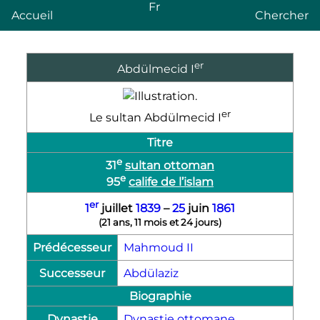
Fr
Accueil
Chercher
er
Abdülmecid
I
er
Le sultan
Abdülmecid
I
Titre
e
31
sultan ottoman
e
95
calife de l’islam
er
1
juillet
1839
–
25
juin
1861
(
21 ans, 11 mois et 24 jours
)
Prédécesseur
Mahmoud
II
Successeur
Abdülaziz
Biographie
Dynastie
Dynastie ottomane