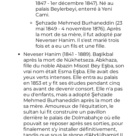
1847 - 1er décembre 1847). Né au
palais Beylerbeyi, enterré à Yeni
Cami.
Şehzade Mehmed Burhaneddin (23
mai 1849 - 4 novembre 1876). Après
la mort de sa mère, il fut adopté par
Neverser Hanim. Il s'est marié trois
fois et a eu un fils et une fille.
Neveser Hanim (1841 - 1889). BaşIkbal
après la mort de Nükhetseza. Abkhaza,
fille du noble Abazin Misost Bey Eşba, son
vrai nom était Esma Eşba. Elle avait des
yeux verts intenses. Elle entra au palais
en 1853 et y fit ses études pendant cinq
ans avant de devenir consort. Elle n'a pas
eu d'enfants, mais a adopté Şehzade
Mehmed Burhaneddin après la mort de
sa mère. Amoureux de l'équitation, le
sultan lui fit construire un pavillon
derrière le palais de Dolmabahçe où elle
pouvait se reposer après ses sorties, pour
finalement s'y installer définitivement,
tandis que sous le règne d'Abdülhamid II