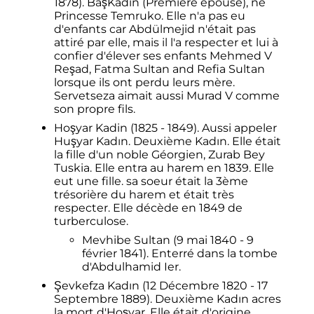
1878). BaşKadin (Première épouse), né
Princesse Temruko. Elle n'a pas eu
d'enfants car Abdülmejid n'était pas
attiré par elle, mais il l'a respecter et lui à
confier d'élever ses enfants Mehmed V
Reşad, Fatma Sultan and Refia Sultan
lorsque ils ont perdu leurs mère.
Servetseza aimait aussi Murad V comme
son propre fils.
Hoşyar Kadin (1825 - 1849). Aussi appeler
Huşyar Kadın. Deuxième Kadın. Elle était
la fille d'un noble Géorgien, Zurab Bey
Tuskia. Elle entra au harem en 1839. Elle
eut une fille. sa soeur était la 3ème
trésorière du harem et était très
respecter. Elle décède en 1849 de
turberculose.
Mevhibe Sultan (9 mai 1840 - 9
février 1841). Enterré dans la tombe
d'Abdulhamid Ier.
Şevkefza Kadın (12 Décembre 1820 - 17
Septembre 1889). Deuxième Kadın acres
la mort d'Hoşyar. Elle était d'origine