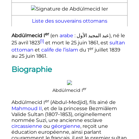
Liste des souverains ottomans
er
Abdülmecid
I
(en
arabe
:
عبد المجيد الأول
), né le
[1]
25 avril 1823
et mort le
25 juin 1861
, est
sultan
er
ottoman
et
calife de l’islam
du
1
juillet 1839
au
25 juin 1861
.
Biographie
er
Abdülmecid
I
er
Abdülmecid
I
(Abdul-Medjid), fils ainé de
Mahmoud
II
, et de la princesse Bezmiâlem
Valide Sultan (1807–1853), originellement
nommée Suzi, une ancienne esclave
circassienne
ou
géorgienne
, reçoit une
éducation européenne, ainsi parlant
couramment le français, il est le premier sultan