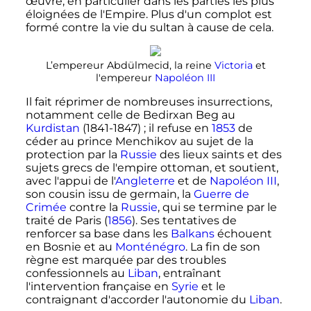
œuvre, en particulier dans les parties les plus
éloignées de l'Empire. Plus d'un complot est
formé contre la vie du sultan à cause de cela.
L’empereur Abdülmecid, la reine
Victoria
et
l'empereur
Napoléon
III
Il fait réprimer de nombreuses insurrections,
notamment celle de Bedirxan Beg au
Kurdistan
(1841-1847)
; il refuse en
1853
de
céder au prince Menchikov au sujet de la
protection par la
Russie
des lieux saints et des
sujets grecs de l'empire ottoman, et soutient,
avec l'appui de l'
Angleterre
et de
Napoléon III
,
son cousin issu de germain, la
Guerre de
Crimée
contre la
Russie
, qui se termine par le
traité de Paris (
1856
). Ses tentatives de
renforcer sa base dans les
Balkans
échouent
en Bosnie et au
Monténégro
. La fin de son
règne est marquée par des troubles
confessionnels au
Liban
, entraînant
l'intervention française en
Syrie
et le
contraignant d'accorder l'autonomie du
Liban
.