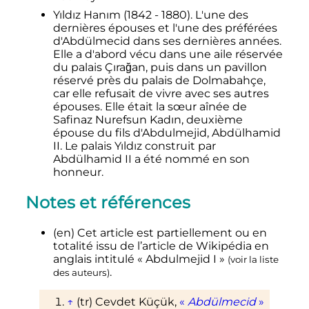
Yıldız Hanım (1842 - 1880). L'une des
dernières épouses et l'une des préférées
d'Abdülmecid dans ses dernières années.
Elle a d'abord vécu dans une aile réservée
du palais Çırağan, puis dans un pavillon
réservé près du palais de Dolmabahçe,
car elle refusait de vivre avec ses autres
épouses. Elle était la sœur aînée de
Safinaz Nurefsun Kadın, deuxième
épouse du fils d'Abdulmejid, Abdülhamid
II. Le palais Yıldız construit par
Abdülhamid II a été nommé en son
honneur.
Notes et références
(en)
Cet article est partiellement ou en
totalité issu de l’article de Wikipédia en
anglais intitulé
«
Abdulmejid I
»
(
voir la liste
.
des auteurs
)
↑
(tr)
Cevdet Küçük,
«
Abdülmecid
»