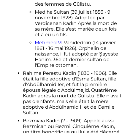
des femmes de Gülistu.
Mediha Sultan (39 juillet 1856 - 9
novembre 1928). Adoptée par
Verdicenan Kadın Après la mort de
sa mère. Elle s'est mariée deux fois
et a eu un fils.
Mehmed VI
Vahideddin (14 janvier
1861 - 16 mai 1926). Orphelin de
naissance, il fut adopté par Şayeste
Hanim. 36e et dernier sultan de
l'Empire ottoman.
Rahime Perestu Kadin (1830 - 1906). Elle
était la fille adoptive d'Esma Sultan, fille
d'Abdülhamid Ier, et fut la première
épouse légale d'Abdülmejid. Quatrième
Kadin après la mort de Gülistu. Elle n'avait
pas d'enfants, mais elle était la mère
adoptive d'Abdülhamid II et de Cemile
Sultan.
Bezmiara Kadin (? - 1909). Appelé aussi
Bezmican ou Bezmi. Cinquième Kadın,
un titre honorifique qui lui a été décerné