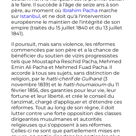
à le faire. Il succède à l'âge de seize ans à son
père, au moment où
Ibrahim Pacha
marche
sur
Istanbul
, et ne doit qu'à l'intervention
européenne le maintien de l'intégrité de son
empire (traités du 15 juillet 1840 et du 13 juillet
1841).
Il poursuit, mais sans violence, les réformes
commencées par son père et a la chance de
bénéficier du soutien de vizirs progressistes
tels que Moustapha Reschid Pacha, Mehmed
Emin Ali Pacha et Mehmed Fuad Pacha. Il
accorde à tous ses sujets, sans distinction de
religion, par le
hatti-chérif de Gulhané
(
3
novembre 1839
) et le
hatti-houmaioum
du
11
février 1856
, des garanties pour leur vie, leur
fortune et leur liberté, et crée le conseil du
tanzimat, chargé d'appliquer et d'étendre ces
réformes. Tout au long de son règne, il doit
lutter contre une forte opposition des classes
dirigeantes musulmanes et autorités
religieuses qui s'opposent à ses réformes.
Celles-ci ne sont que partiellement mises en