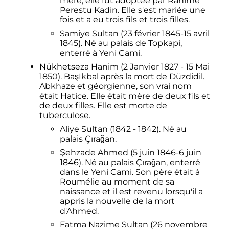
mère, elle fut adoptée par Rahime
Perestu Kadin. Elle s'est mariée une
fois et a eu trois fils et trois filles.
Samiye Sultan (23 février 1845-15 avril
1845). Né au palais de Topkapi,
enterré à Yeni Cami.
Nükhetseza Hanim (2 Janvier 1827 - 15 Mai
1850). BaşIkbal après la mort de Düzdidil.
Abkhaze et géorgienne, son vrai nom
était Hatice. Elle était mère de deux fils et
de deux filles. Elle est morte de
tuberculose.
Aliye Sultan (1842 - 1842). Né au
palais Çırağan.
Şehzade Ahmed (5 juin 1846-6 juin
1846). Né au palais Çırağan, enterré
dans le Yeni Cami. Son père était à
Roumélie au moment de sa
naissance et il est revenu lorsqu'il a
appris la nouvelle de la mort
d'Ahmed.
Fatma Nazime Sultan (26 novembre