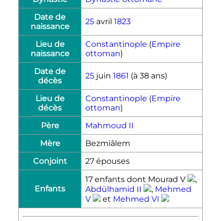
Date de
25
avril
1823
naissance
Lieu de
Constantinople
(
Empire
naissance
ottoman
)
Date de
25
juin
1861
(à 38 ans)
décès
Lieu de
Constantinople
(
Empire
décès
ottoman
)
Père
Mahmoud
II
Mère
Bezmiâlem
Conjoint
27 épouses
17 enfants dont
Mourad
V
,
Enfants
Abdülhamid
II
,
Mehmed
V
et
Mehmed
VI