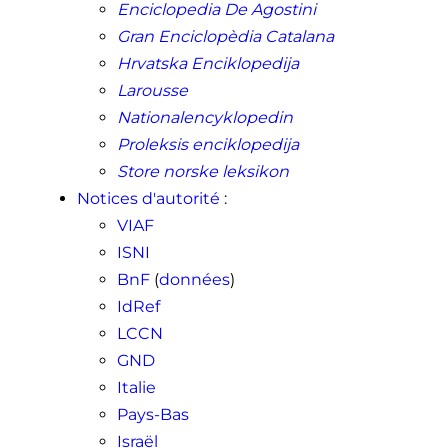
Enciclopedia De Agostini
Gran Enciclopèdia Catalana
Hrvatska Enciklopedija
Larousse
Nationalencyklopedin
Proleksis enciklopedija
Store norske leksikon
Notices d'autorité
:
VIAF
ISNI
BnF
(
données
)
IdRef
LCCN
GND
Italie
Pays-Bas
Israël