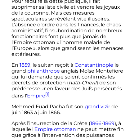
Pour réduire la dette publique, il fait
supprimer sa liste civile et vendre les joyaux
de la couronne. Mais ces mesures
spectaculaires se révèlent vite illusoires.
L’absence d’ordre dans les finances, le chaos
administratif, l’insubordination de nombreux
fonctionnaires font plus que jamais de
l'Empire ottoman «
l’homme malade de
l’Europe
», alors que grandissent les menaces
extérieures.
En
1859
, le sultan reçoit à
Constantinople
le
grand
philanthrope
anglais Moïse Montefiore
qui lui demande que soient confirmés les
décrets de protection (
hatti-Cherif
) de son
prédécesseur en faveur des Juifs persécutés
[1]
dans l'
Empire
.
Mehmed Fuad Pacha fut son
grand vizir
de
juin 1863 à juin 1866.
Après l’insurrection de la Crète (
1866
-
1869
), à
laquelle l'
Empire ottoman
ne peut mettre fin
que grâce à l’intervention des puissances