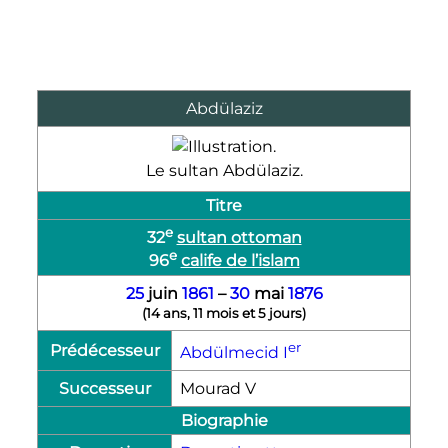
Abdülaziz
Le sultan Abdülaziz.
Titre
e
32
sultan ottoman
e
96
calife de l’islam
25
juin
1861
–
30
mai
1876
(
14 ans, 11 mois et 5 jours
)
er
Prédécesseur
Abdülmecid
I
Successeur
Mourad
V
Biographie