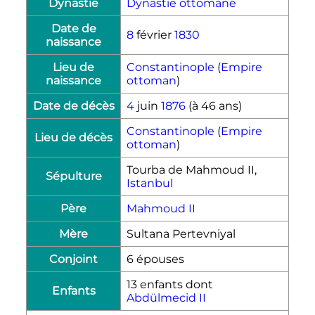
Dynastie
Dynastie ottomane
Date de
8
février
1830
naissance
Lieu de
Constantinople
(
Empire
naissance
ottoman
)
Date de décès
4
juin
1876
(à 46 ans)
Constantinople
(
Empire
Lieu de décès
ottoman
)
Tourba de
Mahmoud
II
,
Sépulture
Istanbul
Père
Mahmoud
II
Mère
Sultana Pertevniyal
Conjoint
6 épouses
13 enfants dont
Enfants
Abdülmecid
II