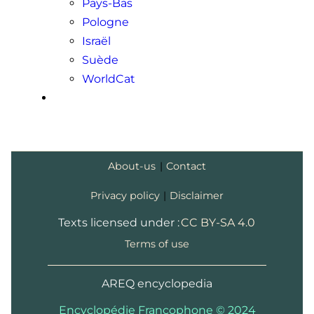
Pays-Bas
Pologne
Israël
Suède
WorldCat
About-us
|
Contact
Privacy policy
|
Disclaimer
Texts licensed under :
CC BY-SA 4.0
Terms of use
AREQ encyclopedia
Encyclopédie Francophone © 2024