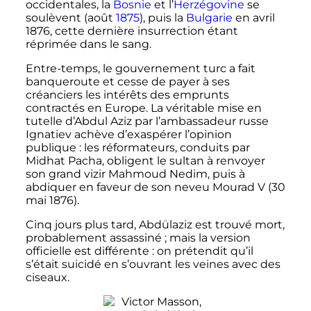
occidentales, la
Bosnie
et l’
Herzégovine
se
soulèvent (août
1875
), puis la
Bulgarie
en
avril
1876
, cette dernière insurrection étant
réprimée dans le sang.
Entre-temps, le gouvernement turc a fait
banqueroute et cesse de payer à ses
créanciers les intérêts des emprunts
contractés en Europe. La véritable mise en
tutelle d’Abdul Aziz par l’ambassadeur russe
Ignatiev achève d’exaspérer l’opinion
publique
: les réformateurs, conduits par
Midhat Pacha, obligent le sultan à renvoyer
son grand vizir Mahmoud Nedim, puis à
abdiquer en faveur de son neveu
Mourad
V
(
30
mai 1876
).
Cinq jours plus tard, Abdülaziz est trouvé mort,
probablement assassiné
; mais la version
officielle est différente
: on prétendit qu’il
s’était suicidé en s’ouvrant les veines avec des
ciseaux.