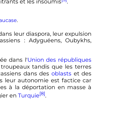
trants et les insoumis
.
aucase
.
ans leur diaspora, leur expulsion
assiens
: Adyguéens, Oubykhs,
ée dans l'
Union des républiques
s troupeaux tandis que les terres
rcassiens dans des
oblasts
et des
s leur autonomie est factice car
ses à la déportation en masse à
[8]
gier en
Turquie
.