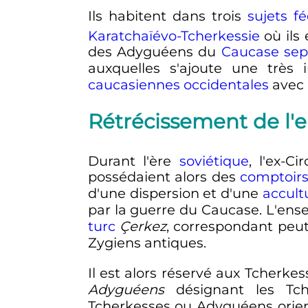
Ils habitent dans trois
sujets f
Karatchaïévo-Tcherkessie
où ils 
des Adyguéens du
Caucase sep
auxquelles s'ajoute une très
caucasiennes occidentales
avec l
Rétrécissement de l
Durant l'ère
soviétique
, l'ex-C
possédaient alors des
comptoir
d'une dispersion et d'une
accult
par la guerre du Caucase. L'ens
turc
Çerkez
, correspondant peu
Zygiens antiques.
Il est alors réservé aux Tcherk
Adyguéens
désignant les Tche
Tcherkesses ou Adyguéens orie