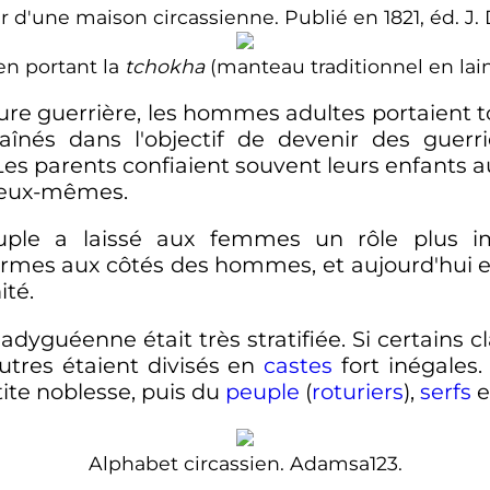
ur d'une maison circassienne. Publié en 1821, éd. J.
en portant la
tchokha
(manteau traditionnel en lain
ture guerrière, les hommes adultes portaient to
aînés dans l'objectif de devenir des guerrie
 Les parents confiaient souvent leurs enfants 
r eux-mêmes.
uple a laissé aux femmes un rôle plus i
rmes aux côtés des hommes, et aujourd'hui en
ité.
é adyguéenne était très stratifiée. Si certains 
utres étaient divisés en
castes
fort inégales.
tite noblesse, puis du
peuple
(
roturiers
),
serfs
e
Alphabet circassien. Adamsa123.