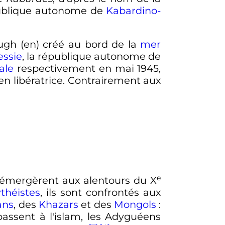
épublique autonome de
Kabardino-
ough
(en)
créé au bord de la
mer
essie
, la république autonome de
ale
respectivement en mai 1945,
en libératrice. Contrairement aux
e
 émergèrent aux alentours du
X
ythéistes
, ils sont confrontés aux
ans
, des
Khazars
et des
Mongols
:
assent à l'islam, les Adyguéens