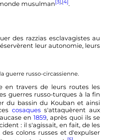
[3]
,
[4]
 le monde musulman
.
quer des razzias esclavagistes au
 préservèrent leur autonomie, leurs
la guerre russo-circassienne.
 en travers de leurs routes les
les
guerres russo-turques
à la fin
er du bassin du Kouban et ainsi
 ces
cosaques
s'attaquèrent aux
Caucase en
1859
, après quoi ils se
cident
: il s'agissait, en fait, de les
t des colons russes et d'expulser
[5]