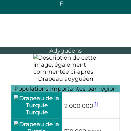
Fr
Adyguéens
Drapeau adyguéen
Populations importantes par région
[1]
2 000 000
Turquie