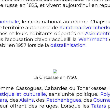
e russe en 1825, et vivent aujourd'hui en r
ondiale
, le raïon national autonome Chaps
le territoire autonome de
Karatchaïévo-Tcherk
és et leurs habitants déportés en
Asie centr
s l'accusation d'avoir accueilli la
Wehrmacht
bli en 1957 lors de la
déstalinisation
.
La Circassie en 1750.
omme Cassogues, Cabardes ou Tcherkesses,
stique et culturelle
, sans unité politique.
Pol
ars
, des
Alains
, des
Petchénègues
, des
Coum
eur offrent des refuges. Lorsque les
Tatars
p