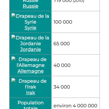
719 000
(2010)
Russie
100 000
Syrie
65 000
Jordanie
40 000
Allemagne
34 000
Irak
Population
environ 4 000 000
totale