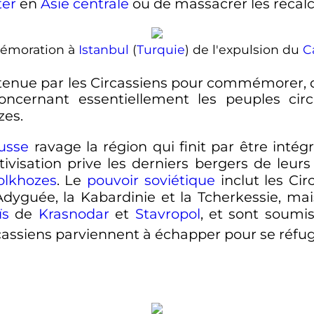
ter
en
Asie centrale
ou de massacrer les récalci
moration à
Istanbul
(
Turquie
) de l'expulsion du
C
etenue par les Circassiens pour commémorer, d
ncernant essentiellement les peuples circ
zes.
russe
ravage la région qui finit par être intégr
ctivisation prive les derniers bergers de leur
olkhozes
. Le
pouvoir soviétique
inclut les Ci
dyguée, la Kabardinie et la Tcherkessie, mai
ïs
de
Krasnodar
et
Stavropol
, et sont soumi
rcassiens parviennent à échapper pour se réfu