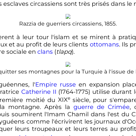
les esclaves circassiens sont très prisés dans
Razzia de guerriers circassiens, 1855.
rent à leur tour l'islam et se mirent à prati
x et au profit de leurs clients
ottomans
. Ils
re sociale en
clans
(
tlapq
).
quitter ses montagnes pour la Turquie à l'issue de 
uéennes, l'
Empire russe
en expansion place
ratrice
Catherine II
(1764-1775) utilise durant 
e
remière moitié du
XIX
siècle
, pour s'empar
s la montagne. Après la
guerre de Crimée
,
uis soumirent l'Imam Chamil dans l'est du 
yguéens comme l'écrivirent les journaux d'Oc
quer leurs troupeaux et leurs terres au profi