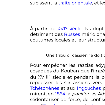
subissent la
traite orientale
, et 
e
À partir du
XVI
siècle
ils adoptè
détriment des
Russes
méridionau
coutumes locales et leur structu
Une tribu circassienne doit 
Pour empêcher les razzias adyg
cosaques du Kouban que l'impé
e
du
XVIII
siècle
et pendant la p
repousser les Circassiens ver
Tchétchènes
et aux
Ingouches
p
mirent, en
1864
, à
pacifier
les Ad
sédentariser de force, de confis