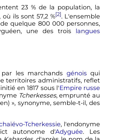
entent 23
% de la population, la
[2]
, où ils sont 57,2
%
. L'ensemble
e de quelque
800 000 personnes
,
dyguéen, une des trois
langues
par les marchands
génois
qui
e territoires administratifs, reflet
initié en 1817 sous l'
Empire russe
xonyme
Tcherkesses
, emprunté au
(en)
», synonyme, semble-t-il, des
chaïévo-Tcherkessie
, l'endonyme
rict autonome d'
Adyguée
. Les
de
Kabardes
, d'après le nom de la