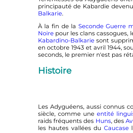
principauté de Kabardie devenu
Balkarie
.
À la fin de la
Seconde Guerre m
Noire
pour les clans cassogues, 
Kabardino-Balkarie
sont supprim
en octobre 1943 et avril 1944, sou
seconds, le premier n'est pas réta
Histoire
Les Adyguéens, aussi connus c
siècle
, comme une
entité lingui
raids fréquents des
Huns
, des
Av
les hautes vallées du
Caucase
l