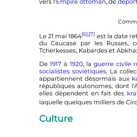
vers l'
Empire ottoman
, de
dépor
Commé
[6]
,
[7]
Le
21 mai 1864
est la date r
du Caucase par les Russes, co
Tcherkesses, Kabardes et Abkha
De
1917
à
1920
, la
guerre civile 
socialistes soviétiques
. La colle
appartiennent désormais aux
k
républiques autonomes, dont l'A
elles dépendent en fait des
kra
laquelle quelques milliers de Ci
Culture