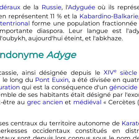
édéraux
de la
Russie
, l'
Adyguée
où ils représ
en représentent 11
% et la
Kabardino-Balkarie
tentrional
forme une population fractionné
 importante diaspora. Leur langue est l'a
'oubykh, aujourd'hui éteint, et l'abkhaze.
'endonyme
Adyge
e
ircassie, ainsi désignée depuis le
XIV
siècle
s
le long du
Pont Euxin
, a été divisée en quatr
uration
qui est la conséquence d'un
génocide
emble de ses habitants était désigné par l'e
t-être au
grec ancien
et
médiéval
«
Cercètes
esses centraux du territoire autonome de
Karat
rkesses occidentaux constitués en dist
ntaux sont depuis lors connus sous le nom 