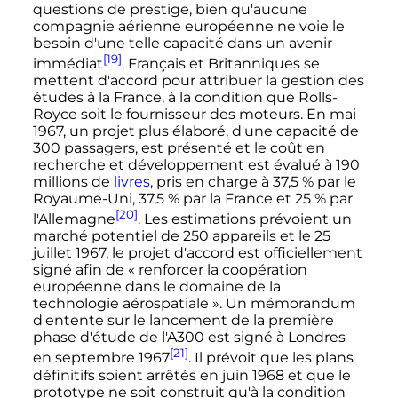
questions de prestige, bien qu'aucune
compagnie aérienne européenne ne voie le
besoin d'une telle capacité dans un avenir
[19]
immédiat
. Français et Britanniques se
mettent d'accord pour attribuer la gestion des
études à la France, à la condition que Rolls-
Royce soit le fournisseur des moteurs. En
mai
1967
, un projet plus élaboré, d'une capacité de
300 passagers, est présenté et le coût en
recherche et développement est évalué à 190
millions de
livres
, pris en charge à 37,5
% par le
Royaume-Uni, 37,5
% par la France et 25
% par
[20]
l'Allemagne
. Les estimations prévoient un
marché potentiel de 250 appareils et le
25
juillet 1967
, le projet d'accord est officiellement
signé afin de «
renforcer la coopération
européenne dans le domaine de la
technologie aérospatiale
». Un mémorandum
d'entente sur le lancement de la première
phase d'étude de l'A300 est signé à Londres
[21]
en
septembre 1967
. Il prévoit que les plans
définitifs soient arrêtés en
juin 1968
et que le
prototype ne soit construit qu'à la condition