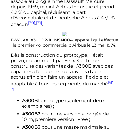
associé au programme Dassault Mercure
depuis 1969, rejoint Airbus Industrie et prend
4,2
% du capital, réduisant la part
d’Aérospatiale et de Deutsche Airbus à 47,9
%
[30]
,
[31]
chacun
.
F-WUAA, A300B2-1C MSN004, appareil qui effectua
le premier vol commercial d'Airbus le
23 mai 1974
.
Dès la construction du prototype, il était
prévu, notamment par Felix Kracht, de
construire des variantes de l'A300B avec des
capacités d'emport et des rayons d'action
accrus afin d'en faire un appareil flexible et
[vh
adaptable à tous les segments du marché
2]
:
A300B1
prototype (seulement deux
exemplaires)
;
A300B2
pour une version allongée de
10
m
, première version livrée
;
A300B3
pour une masse maximale au