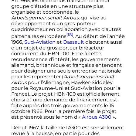
En 1965, les Allemands transforment leur
groupe d'étude en une structure plus
organisée et coordonnée, le
Arbeitsgemeinschaft Airbus
, qui vise au
développement d'un gros-porteur
quadriréacteur en collaboration avec d'autres
[18]
partenaires européens
. Au début de l’année
1966,
Sud-Aviation
et
Dassault
discutent aussi
d'un projet de gros-porteur biréacteur
concurrent du HBN-100. Face à cette
recrudescence d’intérêt, les gouvernements
allemand, britannique et français s'entendent
pour désigner une seule entreprise nationale
pour les représenter (
Arbeitsgemeinschaft
Airbus
pour l’Allemagne, Hawker-Siddeley
pour le Royaume-Uni et Sud-Aviation pour la
France). Le projet HBN-100 est officiellement
choisi et une demande de financement est
faite auprès des trois gouvernements le
15
octobre 1966
. Pour la première fois, le projet
est présenté sous le nom d'«
Airbus A300
».
Début 1967, la taille de l'A300 est sensiblement
revue à la hausse, en partie pour des