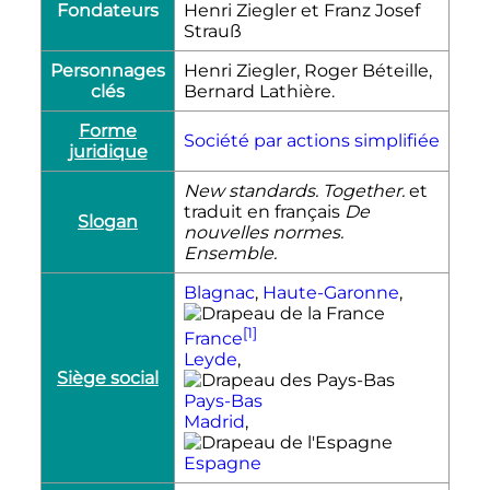
Fondateurs
Henri Ziegler et Franz Josef
Strauß
Personnages
Henri Ziegler, Roger Béteille,
clés
Bernard Lathière.
Forme
Société par actions simplifiée
juridique
New standards. Together.
et
traduit en français
De
Slogan
nouvelles normes.
Ensemble.
Blagnac
,
Haute-Garonne
,
[1]
France
Leyde
,
Siège social
Pays-Bas
Madrid
,
Espagne