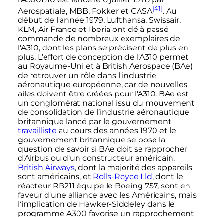
[41]
Aerospatiale, MBB, Fokker et CASA
. Au
début de l'année 1979, Lufthansa, Swissair,
KLM, Air France et Iberia ont déjà passé
commande de nombreux exemplaires de
l'A310, dont les plans se précisent de plus en
plus. L’effort de conception de l'A310 permet
au Royaume-Uni et à British Aerospace (BAe)
de retrouver un rôle dans l'industrie
aéronautique européenne, car de nouvelles
ailes doivent être créées pour l'A310. BAe est
un conglomérat national issu du mouvement
de consolidation de l’industrie aéronautique
britannique lancé par le gouvernement
travailliste
au cours des années 1970 et le
gouvernement britannique se pose la
question de savoir si BAe doit se rapprocher
d'Airbus ou d'un constructeur américain.
British Airways
, dont la majorité des appareils
sont américains, et
Rolls-Royce Lld
, dont le
réacteur RB211 équipe le Boeing 757, sont en
faveur d'une alliance avec les Américains, mais
l'implication de Hawker-Siddeley dans le
programme A300 favorise un rapprochement