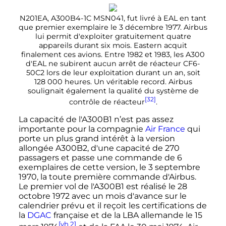
N201EA, A300B4-1C MSN041, fut livré à EAL en tant
que premier exemplaire le
3 décembre 1977
. Airbus
lui permit d'exploiter gratuitement quatre
appareils durant six mois. Eastern acquit
finalement ces avions. Entre 1982 et 1983, les A300
d'EAL ne subirent aucun arrêt de réacteur CF6-
50C2 lors de leur exploitation durant un an, soit
128 000 heures
. Un véritable record. Airbus
soulignait également la qualité du système de
[32]
contrôle de réacteur
.
La capacité de l'A300B1 n’est pas assez
importante pour la compagnie
Air France
qui
porte un plus grand intérêt à la version
allongée A300B2, d'une capacité de 270
passagers et passe une commande de 6
exemplaires de cette version, le
3 septembre
1970
, la toute première commande d'Airbus.
Le premier vol de l'A300B1 est réalisé le
28
octobre 1972
avec un mois d'avance sur le
calendrier prévu et il reçoit les certifications de
la
DGAC
française et de la LBA allemande le
15
[vh 2]