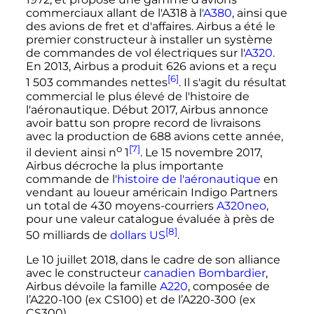
commerciaux allant de l'A318 à l'
A380
, ainsi que
des avions de fret et d'affaires. Airbus a été le
premier constructeur à installer un système
de commandes de vol électriques sur l'
A320
.
En 2013, Airbus a produit
626 avions
et a reçu
[6]
1 503 commandes
nettes
. Il s'agit du résultat
commercial le plus élevé de l'histoire de
l'aéronautique. Début 2017, Airbus annonce
avoir battu son propre record de livraisons
avec la production de 688 avions cette année,
o
[7]
il devient ainsi
n
1
. Le
15 novembre 2017
,
Airbus décroche la plus importante
commande de l'
histoire de l'aéronautique
en
vendant au loueur américain Indigo Partners
un total de 430 moyens-courriers
A320neo
,
pour une valeur catalogue évaluée à près de
[8]
50 milliards de
dollars US
.
Le
10 juillet 2018
, dans le cadre de son alliance
avec le constructeur
canadien
Bombardier
,
Airbus dévoile la famille
A220
, composée de
l’A220-100 (ex CS100) et de l’A220-300 (ex
CS300).