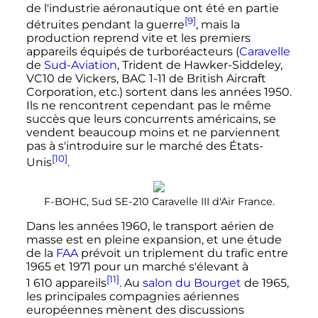
de l'industrie aéronautique ont été en partie
[9]
détruites pendant la guerre
, mais la
production reprend vite et les premiers
appareils équipés de turboréacteurs (
Caravelle
de
Sud-Aviation
, Trident de Hawker-Siddeley,
VC10 de Vickers, BAC 1-11 de British Aircraft
Corporation, etc.) sortent dans les années 1950.
Ils ne rencontrent cependant pas le même
succès que leurs concurrents américains, se
vendent beaucoup moins et ne parviennent
pas à s'introduire sur le marché des États-
[10]
Unis
.
F-BOHC, Sud SE-210 Caravelle III d'Air France.
Dans les années 1960, le transport aérien de
masse est en pleine expansion, et une étude
de la
FAA
prévoit un triplement du trafic entre
1965 et 1971 pour un marché s'élevant à
[11]
1 610 appareils
. Au
salon du Bourget
de 1965,
les principales compagnies aériennes
européennes mènent des discussions