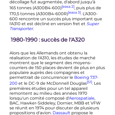
décollage fut augmentée, d'abord jusqu'à
[easa 2]
165 tonnes
(A300B4-600)
, puis plus de
[easa 3]
170,5 tonnes
(A300B4-600R)
. L’A300-
600 rencontre un succès plus important que
l'A310 et est décliné en version fret et
Super
Transporter
.
1980-1990
: succès de l'A320
Alors que les Allemands ont obtenu la
réalisation de l'A310, les études de marché
montrent que le segment des moyens-
courriers de 150 places devient de plus en plus
populaire auprès des compagnies et
permettrait de concurrencer le
Boeing 737-
[51]
200
et le DC-9 de McDonnell Douglas
. Les
premières études pour un tel appareil
remontent au milieu des années 1970
lorsqu'un comité composé d'
Aerospatiale
,
BAC, Hawker-Siddeley, Dornier, MBB et VFW
se réunit en 1974 pour discuter de plusieurs
propositions d'avion.
Dassault
propose le