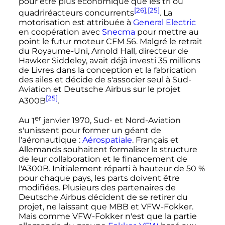
pour être plus économique que les tri ou
[26]
,
[25]
quadriréacteurs concurrents
. La
motorisation est attribuée à
General Electric
en coopération avec
Snecma
pour mettre au
point le futur moteur CFM 56. Malgré le retrait
du Royaume-Uni, Arnold Hall, directeur de
Hawker Siddeley, avait déjà investi 35 millions
de Livres dans la conception et la fabrication
des ailes et décide de s'associer seul à Sud-
Aviation et Deutsche Airbus sur le projet
[25]
A300B
.
er
Au
1
janvier 1970
, Sud- et Nord-Aviation
s'unissent pour former un géant de
l'aéronautique
:
Aérospatiale
. Français et
Allemands souhaitent formaliser la structure
de leur collaboration et le financement de
l'A300B. Initialement réparti à hauteur de 50
%
pour chaque pays, les parts doivent être
modifiées. Plusieurs des partenaires de
Deutsche Airbus décident de se retirer du
projet, ne laissant que MBB et VFW-Fokker.
Mais comme VFW-Fokker n'est que la partie