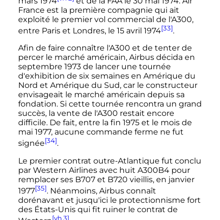
mars 1974
et de la FAA le
30 mai 1974
. Air
France est la première compagnie qui ait
exploité le premier vol commercial de l'A300,
[33]
entre Paris et Londres, le
15 avril 1974
.
Afin de faire connaître l'A300 et de tenter de
percer le marché américain, Airbus décida en
septembre 1973
de lancer une tournée
d'exhibition de six semaines en Amérique du
Nord et Amérique du Sud, car le constructeur
envisageait le marché américain depuis sa
fondation. Si cette tournée rencontra un grand
succès, la vente de l'A300 restait encore
difficile. De fait, entre la fin 1975 et le mois de
mai 1977
, aucune commande ferme ne fut
[34]
signée
.
Le premier contrat outre-Atlantique fut conclu
par Western Airlines avec huit A300B4 pour
remplacer ses B707 et B720 vieillis, en
janvier
[35]
1977
. Néanmoins, Airbus connaît
dorénavant et jusqu'ici le protectionnisme fort
des États-Unis qui fit ruiner le contrat de
[vh 3]