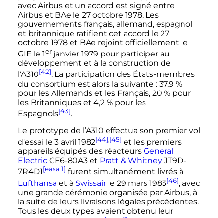
avec Airbus et un accord est signé entre
Airbus et BAe le
27 octobre 1978
. Les
gouvernements français, allemand, espagnol
et britannique ratifient cet accord le
27
octobre 1978
et BAe rejoint officiellement le
er
GIE le
1
janvier 1979
pour participer au
développement et à la construction de
[42]
l'A310
. La participation des États-membres
du consortium est alors la suivante
: 37,9
%
pour les Allemands et les Français, 20
% pour
les Britanniques et 4,2
% pour les
[43]
Espagnols
.
Le prototype de l’A310 effectua son premier vol
[44]
,
[45]
d'essai le
3 avril 1982
et les premiers
appareils équipés des réacteurs
General
Electric
CF6-80A3 et
Pratt & Whitney
JT9D-
[easa 1]
7R4D1
furent simultanément livrés à
[46]
Lufthansa
et à
Swissair
le
29 mars 1983
, avec
une grande cérémonie organisée par Airbus, à
la suite de leurs livraisons légales précédentes.
Tous les deux types avaient obtenu leur