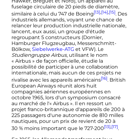
Hawker, Breguet et Nord), un appareil au
fuselage circulaire de
20 pieds
de diamètre,
[13]
,
[14]
,
[15]
similaire à celui du 747 de Boeing
. Des
industriels allemands, voyant une chance de
relancer leur production industrielle nationale,
lancent, eux aussi, un groupe d'étude
regroupant 5 constructeurs (Dornier,
Hamburger Flugzeugbau, Messerschmitt-
Bölkow,
Siebelwerke-ATG
et VFW). Le
Studiengruppe Airbus
, utilisant le nom
«
Airbus
» de façon officielle, étudie la
possibilité de participer à une collaboration
internationale, mais aucun de ces projets ne
[16]
rivalise avec les appareils américains
. British
European Airways réunit alors huit
compagnies aériennes européennes en
octobre 1965
, lors d'un symposium consacré
au marché de l'«
Airbus
». Il en ressort un
projet franco-britannique d'appareils de 200 à
225 passagers d'une autonomie de
810 milles
nautiques
, pour un prix de revient de 20 à
[13]
,
[17]
30
% moins important que le 727-200
.