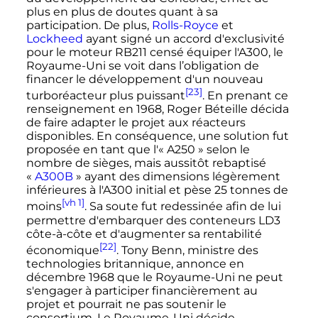
plus en plus de doutes quant à sa
participation. De plus,
Rolls-Royce
et
Lockheed
ayant signé un accord d'exclusivité
pour le moteur RB211 censé équiper l'A300, le
Royaume-Uni se voit dans l’obligation de
financer le développement d'un nouveau
[23]
turboréacteur plus puissant
. En prenant ce
renseignement en 1968, Roger Béteille décida
de faire adapter le projet aux réacteurs
disponibles. En conséquence, une solution fut
proposée en tant que l'«
A250
» selon le
nombre de sièges, mais aussitôt rebaptisé
«
A300B
» ayant des dimensions légèrement
inférieures à l'A300 initial et pèse
25 tonnes
de
[vh 1]
moins
. Sa soute fut redessinée afin de lui
permettre d'embarquer des conteneurs LD3
côte-à-côte et d'augmenter sa rentabilité
[22]
économique
. Tony Benn, ministre des
technologies britannique, annonce en
décembre 1968
que le Royaume-Uni ne peut
s'engager à participer financièrement au
projet et pourrait ne pas soutenir le
consortium. Le Royaume-Uni décide