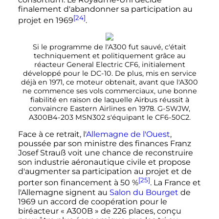
finalement d'abandonner sa participation au
[24]
projet en 1969
.
Si le programme de l'A300 fut sauvé, c'était
techniquement et politiquement grâce au
réacteur General Electric CF6, initialement
développé pour le DC-10. De plus, mis en service
déjà en 1971, ce moteur obtenait, avant que l'A300
ne commence ses vols commerciaux, une bonne
fiabilité en raison de laquelle Airbus réussit à
convaincre Eastern Airlines en 1978. G-SWJW,
A300B4-203 MSN302 s'équipant le CF6-50C2.
Face à ce retrait, l'
Allemagne de l'Ouest
,
poussée par son ministre des finances Franz
Josef Strauß voit une chance de reconstruire
son industrie aéronautique civile et propose
d'augmenter sa participation au projet et de
[25]
porter son financement à 50
%
. La France et
l'Allemagne signent au
Salon du Bourget
de
1969 un accord de coopération pour le
biréacteur «
A300B
» de 226 places, conçu