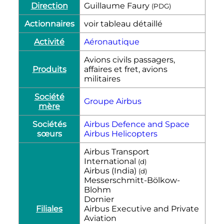
Direction
Guillaume Faury
(PDG)
Actionnaires
voir tableau détaillé
Activité
Aéronautique
Avions civils passagers,
Produits
affaires et fret, avions
militaires
Société
Groupe Airbus
mère
Sociétés
Airbus Defence and Space
sœurs
Airbus Helicopters
Airbus Transport
International
(
d
)
Airbus (India)
(
d
)
Messerschmitt-Bölkow-
Blohm
Dornier
Filiales
Airbus Executive and Private
Aviation