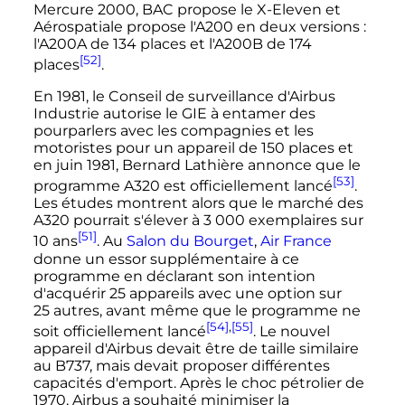
Mercure 2000, BAC propose le X-Eleven et
Aérospatiale propose l'A200 en deux versions
:
l'A200A de 134 places et l'A200B de 174
[52]
places
.
En 1981, le Conseil de surveillance d'Airbus
Industrie autorise le GIE à entamer des
pourparlers avec les compagnies et les
motoristes pour un appareil de 150 places et
en
juin 1981
, Bernard Lathière annonce que le
[53]
programme A320 est officiellement lancé
.
Les études montrent alors que le marché des
A320 pourrait s'élever à
3 000 exemplaires
sur
[51]
10 ans
. Au
Salon du Bourget
,
Air France
donne un essor supplémentaire à ce
programme en déclarant son intention
d'acquérir 25 appareils avec une option sur
25 autres
, avant même que le programme ne
[54]
,
[55]
soit officiellement lancé
. Le nouvel
appareil d'Airbus devait être de taille similaire
au B737, mais devait proposer différentes
capacités d'emport. Après le choc pétrolier de
1970, Airbus a souhaité minimiser la