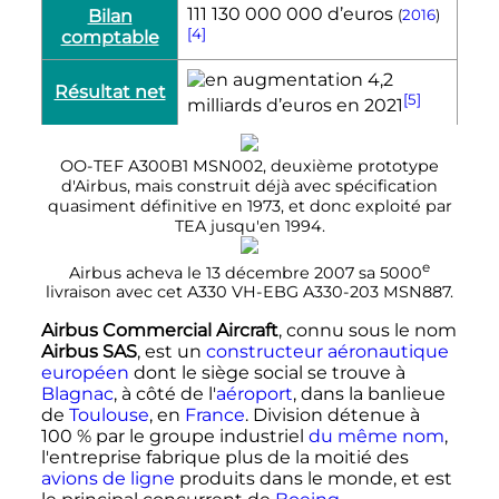
111 130 000 000 d’euros
Bilan
(
2016
)
[4]
comptable
4,2
Résultat net
[5]
milliards d’euros en 2021
OO-TEF A300B1 MSN002, deuxième prototype
d'Airbus, mais construit déjà avec spécification
quasiment définitive en 1973, et donc exploité par
TEA jusqu'en 1994.
e
Airbus acheva le 13 décembre 2007 sa 5000
livraison avec cet A330 VH-EBG A330-203 MSN887.
Airbus Commercial Aircraft
, connu sous le nom
Airbus SAS
, est un
constructeur aéronautique
européen
dont le siège social se trouve à
Blagnac
, à côté de l'
aéroport
, dans la banlieue
de
Toulouse
, en
France
. Division détenue à
100
% par le groupe industriel
du même nom
,
l'entreprise fabrique plus de la moitié des
avions de ligne
produits dans le monde, et est