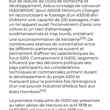
but de réduire les coûts de recherche et
développement, Airbus envisage de concevoir
l'A300B10MC (pour A300B
Minimum Change
)
en raccourcissant le fuselage d'un A300B afin
d'obtenir une capacité de 220 passagers, mais
un tel appareil aurait l'inconvénient d'avoir une
voilure et un train d'atterrissage
surdimensionnés et trop lourds, entraînant
[39]
une surconsommation de kérosène
. De
nombreuses séances de concertation entre
les différents partenaires se suivent et
permettent d'affiner les caractéristiques du
futur A310. Contrairement à l'A300, largement
influencé par des décisions politiques des
pays participants, les considérations
techniques et commerciales priment durant
le développement du projet A310 et
marquent pour la première fois l'émergence
d'un vrai pouvoir industriel d'Airbus face aux
[40]
états membres
.
La première maquette de l'A310 est présentée
au salon aérien de Hanovre en
avril 1978
et
l'A300B10 est lancé le
6 juillet 1978
par