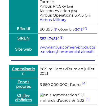
Tarmac
Airbus ProSky
(
en
)
Metron Aviation
(
en
)
Airbus Operations S.A.S
(
en
)
Airbus Military
[2]
Effectif
80 895
(
31
décembre
2019
)
[3]
SIREN
383474814
www.airbus.com/en/products
Site web
-services/commercial-aircraft
Capitalisatio
88,9 milliards d’euro en juillet
n
2021
Fonds
[4]
3 650 000 000 d’euros
propres
52,1
Chiffre
[5]
d'affaires
milliards d'euros en 2021