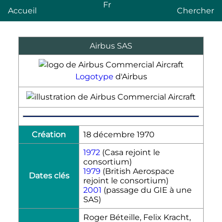
Fr
Accueil
Chercher
Airbus SAS
Logotype
d'Airbus
Création
18 décembre 1970
1972
(Casa rejoint le
consortium)
1979
(British Aerospace
Dates clés
rejoint le consortium)
2001
(passage du GIE à une
SAS)
Roger Béteille, Felix Kracht,