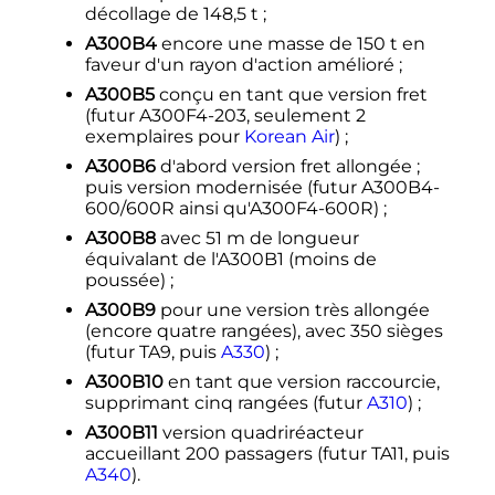
décollage de
148,5
t
;
A300B4
encore une masse de
150
t
en
faveur d'un rayon d'action amélioré
;
A300B5
conçu en tant que version fret
(futur A300F4-203, seulement 2
exemplaires pour
Korean Air
)
;
A300B6
d'abord version fret allongée
;
puis version modernisée (futur A300B4-
600/600R ainsi qu'A300F4-600R)
;
A300B8
avec
51
m
de longueur
équivalant de l'A300B1 (moins de
poussée)
;
A300B9
pour une version très allongée
(encore quatre rangées), avec 350 sièges
(futur TA9, puis
A330
)
;
A300B10
en tant que version raccourcie,
supprimant cinq rangées (futur
A310
)
;
A300B11
version quadriréacteur
accueillant 200 passagers (futur TA11, puis
A340
).