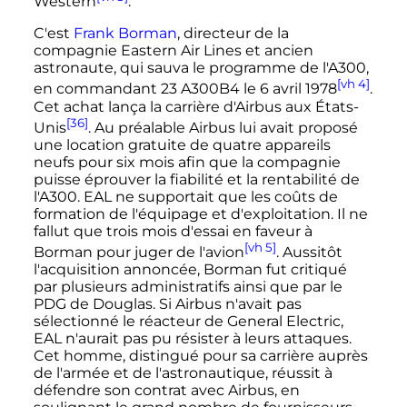
Western
.
C'est
Frank Borman
, directeur de la
compagnie Eastern Air Lines et ancien
astronaute, qui sauva le programme de l'A300,
[vh 4]
en commandant 23 A300B4 le
6 avril 1978
.
Cet achat lança la carrière d'Airbus aux États-
[36]
Unis
. Au préalable Airbus lui avait proposé
une location gratuite de quatre appareils
neufs pour six mois afin que la compagnie
puisse éprouver la fiabilité et la rentabilité de
l'A300. EAL ne supportait que les coûts de
formation de l'équipage et d'exploitation. Il ne
fallut que trois mois d'essai en faveur à
[vh 5]
Borman pour juger de l'avion
. Aussitôt
l'acquisition annoncée, Borman fut critiqué
par plusieurs administratifs ainsi que par le
PDG de Douglas. Si Airbus n'avait pas
sélectionné le réacteur de General Electric,
EAL n'aurait pas pu résister à leurs attaques.
Cet homme, distingué pour sa carrière auprès
de l'armée et de l'astronautique, réussit à
défendre son contrat avec Airbus, en