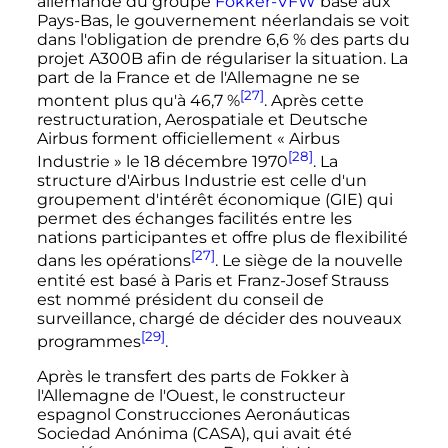
allemande du groupe
Fokker-VFW
basé aux
Pays-Bas, le gouvernement néerlandais se voit
dans l'obligation de prendre 6,6
% des parts du
projet A300B afin de régulariser la situation. La
part de la France et de l'Allemagne ne se
[27]
montent plus qu'à 46,7
%
. Après cette
restructuration, Aerospatiale et Deutsche
Airbus forment officiellement «
Airbus
[28]
Industrie
» le
18 décembre 1970
. La
structure d'Airbus Industrie est celle d'un
groupement d'intérêt économique (GIE) qui
permet des échanges facilités entre les
nations participantes et offre plus de flexibilité
[27]
dans les opérations
. Le siège de la nouvelle
entité est basé à Paris et Franz-Josef Strauss
est nommé président du conseil de
surveillance, chargé de décider des nouveaux
[29]
programmes
.
Après le transfert des parts de Fokker à
l'Allemagne de l'Ouest, le constructeur
espagnol Construcciones Aeronáuticas
Sociedad Anónima (CASA), qui avait été