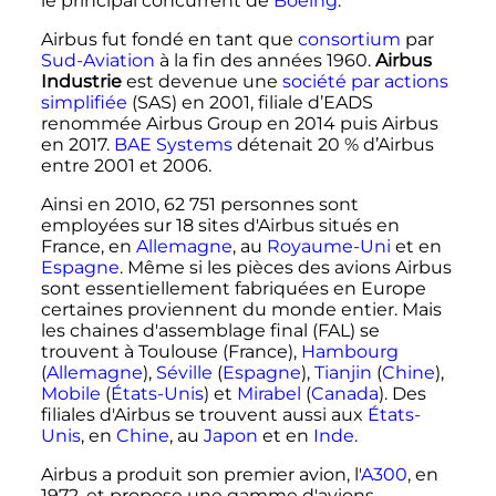
le principal concurrent de
Boeing
.
Airbus fut fondé en tant que
consortium
par
Sud-Aviation
à la fin des années 1960.
Airbus
Industrie
est devenue une
société par actions
simplifiée
(SAS) en 2001, filiale d’EADS
renommée Airbus Group en 2014 puis Airbus
en 2017.
BAE Systems
détenait 20
% d’Airbus
entre 2001 et 2006.
Ainsi en 2010,
62 751 personnes
sont
employées sur
18 sites
d'Airbus situés en
France, en
Allemagne
, au
Royaume-Uni
et en
Espagne
. Même si les pièces des avions Airbus
sont essentiellement fabriquées en Europe
certaines proviennent du monde entier. Mais
les chaines d'assemblage final (FAL) se
trouvent à Toulouse (France),
Hambourg
(
Allemagne
),
Séville
(
Espagne
),
Tianjin
(
Chine
),
Mobile
(
États-Unis
) et
Mirabel
(
Canada
). Des
filiales d'Airbus se trouvent aussi aux
États-
Unis
, en
Chine
, au
Japon
et en
Inde
.
Airbus a produit son premier avion, l'
A300
, en
1972, et propose une gamme d'avions