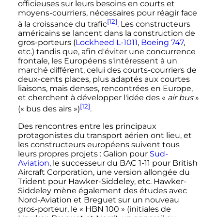
officieuses sur leurs besoins en courts et
moyens-courriers, nécessaires pour réagir face
[12]
à la croissance du trafic
. Les constructeurs
américains se lancent dans la construction de
gros-porteurs (
Lockheed L-1011
,
Boeing 747
,
etc.
) tandis que, afin d'éviter une concurrence
frontale, les Européens s'intéressent à un
marché différent, celui des courts-courriers de
deux-cents places, plus adaptés aux courtes
liaisons, mais denses, rencontrées en Europe,
et cherchent à développer l'idée des «
air bus
»
[12]
(«
bus des airs
»)
.
Des rencontres entre les principaux
protagonistes du transport aérien ont lieu, et
les constructeurs européens suivent tous
leurs propres projets
: Galion pour
Sud-
Aviation
, le successeur du BAC 1-11 pour British
Aircraft Corporation, une version allongée du
Trident pour Hawker-Siddeley
,
etc.
Hawker-
Siddeley mène également des études avec
Nord-Aviation et Breguet sur un nouveau
gros-porteur, le «
HBN 100
» (initiales de