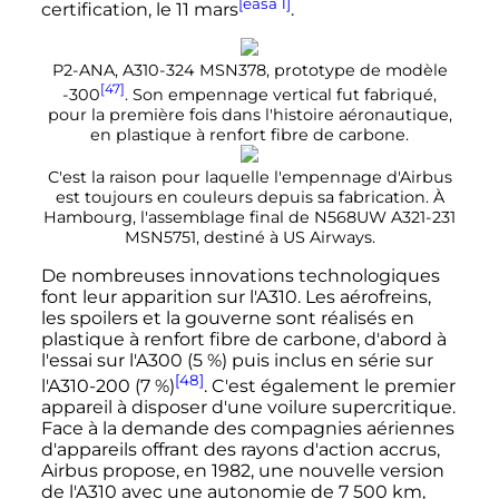
[easa 1]
certification, le
11 mars
.
P2-ANA, A310-324 MSN378, prototype de modèle
[47]
-300
. Son empennage vertical fut fabriqué,
pour la première fois dans l'histoire aéronautique,
en plastique à renfort fibre de carbone.
C'est la raison pour laquelle l'empennage d'Airbus
est toujours en couleurs depuis sa fabrication. À
Hambourg, l'assemblage final de N568UW A321-231
MSN5751, destiné à US Airways.
De nombreuses innovations technologiques
font leur apparition sur l'A310. Les aérofreins,
les spoilers et la gouverne sont réalisés en
plastique à renfort fibre de carbone, d'abord à
l'essai sur l'A300 (5
%) puis inclus en série sur
[48]
l'A310-200 (7
%)
. C'est également le premier
appareil à disposer d'une voilure supercritique.
Face à la demande des compagnies aériennes
d'appareils offrant des rayons d'action accrus,
Airbus propose, en 1982, une nouvelle version
de l'A310 avec une autonomie de
7 500
km
,