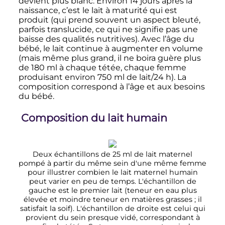
devient plus blanc. Environ 14 jours après la
naissance, c’est le lait à maturité qui est
produit (qui prend souvent un aspect bleuté,
parfois translucide, ce qui ne signifie pas une
baisse des qualités nutritives). Avec l’âge du
bébé, le lait continue à augmenter en volume
(mais même plus grand, il ne boira guère plus
de
180
ml
à chaque tétée, chaque femme
produisant environ
750
ml
de lait/
24
h
). La
composition correspond à l’âge et aux besoins
du bébé.
Composition du lait humain
Deux échantillons de
25
ml
de lait maternel
pompé à partir du même sein d'une même femme
pour illustrer combien le lait maternel humain
peut varier en peu de temps. L'échantillon de
gauche est le premier lait (teneur en eau plus
élevée et moindre teneur en matières grasses
; il
satisfait la soif). L'échantillon de droite est celui qui
provient du sein presque vidé, correspondant à