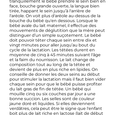
tranquillement le bébé prendre le sein bien en
face, bouche grande ouverte, la langue bien
tirée, happant le sein jusqu’à l'arrière de
l'aréole. On voit plus d'aréole au-dessus de la
bouche du bébé qu'en dessous. Lorsque le
bébé avale du lait maternel, il effectue des
mouvements de déglutition que la mère peut
distinguer d’un simple suçotement. Le bébé
doit pouvoir téter chaque sein entre dix et
vingt minutes pour aller jusqu’au bout du
cycle de la lactation. Les tétées durent en
moyenne de cinq à 45 minutes suivant l'âge
et la faim du nourrisson. Le lait change de
composition tout au long de la tétée et
devient de plus en plus riche en lipides. On
conseille de donner les deux seins au début
pour stimuler la lactation mais il faut bien vider
chaque sein pour que le bébé puisse profiter
du lait gras de fin de tétée. Un bébé qui
mouille cinq ou six couches par jour a une
bonne succion. Les selles sont de couleur
jaune doré et liquides. Si elles deviennent
verdâtres, cela peut être le signe que l'enfant
boit plus de lait riche en lactose (lait de début