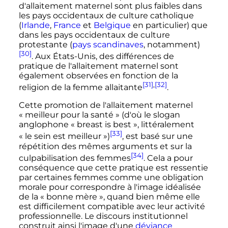
d'allaitement maternel sont plus faibles dans
les pays occidentaux de culture catholique
(
Irlande
,
France
et
Belgique
en particulier) que
dans les pays occidentaux de culture
protestante (
pays scandinaves
, notamment)
[30]
. Aux États-Unis, des différences de
pratique de l'allaitement maternel sont
également observées en fonction de la
[31]
,
[32]
religion de la femme allaitante
.
Cette promotion de l'allaitement maternel
«
meilleur pour la santé
» (d'où le slogan
anglophone «
breast is best
», littéralement
[33]
«
le sein est meilleur
»)
, est basé sur une
répétition des mêmes arguments et sur la
[34]
culpabilisation des femmes
. Cela a pour
conséquence que cette pratique est ressentie
par certaines femmes comme une obligation
morale pour correspondre à l'image idéalisée
de la «
bonne mère
», quand bien même elle
est difficilement compatible avec leur activité
professionnelle. Le discours institutionnel
construit ainsi l'image d'une
déviance