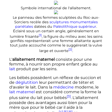
Symbole international de l'allaitement.
Le panneau des femmes sculptées du Roc-aux-
Sorciers recèle des
sculptures monumentales
pariétales
datées du
Paléolithique supérieur
.
Éclairé sous un certain angle, généralement en
[1]
lumière frisante
, la figure du milieu avec les seins
gonflés représenterait une femme allaitante ayant
tout juste accouché comme le suggérerait la vulve
[2]
large et ouverte
.
L
'
allaitement maternel
consiste pour une
femme, à nourrir son propre enfant grâce au
lait
produit par les seins.
Les bébés possèdent un réflexe de succion et
de
déglutition
leur permettant de téter et
d'avaler le lait. Dans la
médecine
moderne, le
lait maternel
est considéré comme la forme la
[3]
plus saine du lait pour bébés
. L'allaitement
possède des avantages aussi bien pour la
mère que pour le bébé car il aide à la
[4]
,
[5]
,
[6]