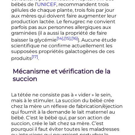
bébés de l’
UNICEF
,
recommandent trois
gélules de chaque plante, trois fois par jour
aux mères qui doivent faire augmenter leur
production lactée
.
Le fenugrec ne convient
parfois pas aux personnes allergiques aux
graminées
(il a aussi la propriété de faire
[14]
,
[15]
,
[16]
baisser la glycémie
). Aucune étude
scientifique ne confirme actuellement les
supposées propriétés galactogènes de ces
[17]
produits
.
Mécanisme et vérification de la
succion
La tétée ne consiste pas à
« vider »
le sein,
mais à le stimuler. La succion du bébé crée
chez la mère un réflexe de fabrication/éjection
qui fournit à la demande le lait maternel au
bébé. C’est le bébé qui, par son action de
succion, crée le lait chez sa mère. C’est
pourquoi il faut éviter toutes les maladresses
ou intrusions qui pourraient perturber le