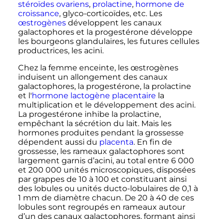
stéroïdes ovariens
,
prolactine
,
hormone de
croissance
, glyco-corticoïdes
,
etc.
Les
œstrogènes
développent les canaux
galactophores et la progestérone développe
les bourgeons glandulaires, les futures cellules
productrices, les acini.
Chez la femme enceinte, les œstrogènes
induisent un allongement des canaux
galactophores, la progestérone, la prolactine
et l'
hormone lactogène placentaire
la
multiplication et le développement des acini.
La progestérone inhibe la prolactine,
empêchant la sécrétion du lait. Mais les
hormones produites pendant la grossesse
dépendent aussi du
placenta
. En fin de
grossesse, les rameaux galactophores sont
largement garnis d’acini, au total entre
6 000
et
200 000 unités
microscopiques, disposées
par grappes de 10 à 100 et constituant ainsi
des lobules ou unités ducto-lobulaires de
0,1
à
1
mm
de diamètre chacun. De 20 à 40 de ces
lobules sont regroupés en rameaux autour
d’un des canaux galactophores, formant ainsi