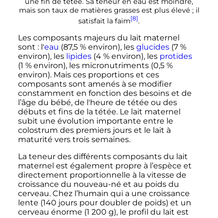
une fin de tétée. Sa teneur en eau est moindre,
mais son taux de matières grasses est plus élevé
; il
[8]
satisfait la faim
.
Les composants majeurs du lait maternel
sont
: l'
eau
(87,5
% environ), les
glucides
(7
%
environ), les
lipides
(4
% environ), les
protides
(1
% environ), les micronutriments (0,5
%
environ). Mais ces proportions et ces
composants sont amenés à se modifier
constamment en fonction des besoins et de
l’âge du bébé, de l'heure de tétée ou des
débuts et fins de la tétée. Le lait maternel
subit une évolution importante entre le
colostrum des premiers jours et le lait à
maturité vers trois semaines.
La teneur des différents composants du lait
maternel est également propre à l’espèce et
directement proportionnelle à la vitesse de
croissance du nouveau-né et au poids du
cerveau. Chez l’humain qui a une croissance
lente (140 jours pour doubler de poids) et un
cerveau énorme (
1 200
g
), le profil du lait est