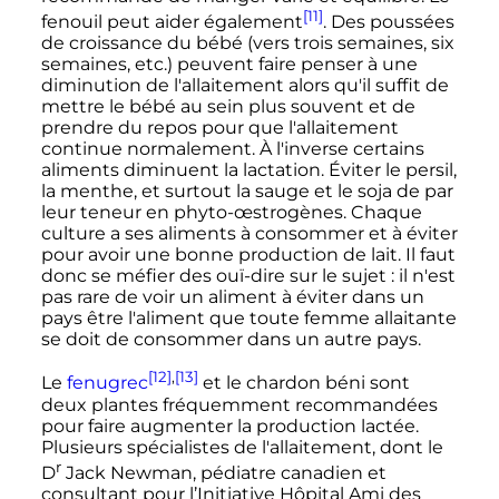
[11]
fenouil peut aider également
. Des poussées
de croissance du bébé (vers trois semaines, six
semaines
,
etc.
) peuvent faire penser à une
diminution de l'allaitement alors qu'il suffit de
mettre le bébé au sein plus souvent et de
prendre du repos pour que l'allaitement
continue normalement. À l'inverse certains
aliments diminuent la lactation.
Éviter le persil,
la menthe, et surtout la sauge et le soja de par
leur teneur en phyto-œstrogènes
. Chaque
culture a ses aliments à consommer et à éviter
pour avoir une bonne production de lait. Il faut
donc se méfier des ouï-dire sur le sujet
: il n'est
pas rare de voir un aliment à éviter dans un
pays être l'aliment que toute femme allaitante
se doit de consommer dans un autre pays.
[12]
,
[13]
Le
fenugrec
et
le chardon béni sont
deux plantes fréquemment recommandées
pour faire augmenter la production lactée
.
Plusieurs spécialistes de l'allaitement, dont le
r
D
Jack Newman, pédiatre canadien et
consultant pour l’Initiative Hôpital Ami des