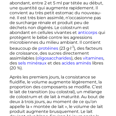
abondant, entre
2
et
5
ml
par tétée au début,
une quantité qui augmente rapidement. Il
convient au très petit estomac du nouveau-
né. Il est très bien assimilé, n’occasionne pas
de surcharge rénale et produit peu de
déchets non digérés. Le colostrum est
abondant en cellules vivantes et
anticorps
qui
protègent le bébé contre les agressions
microbiennes du milieu ambiant. Il contient
-1
beaucoup de
protéines
(
23
g
·
l
), des facteurs
de croissance, des sucres directement
assimilables (
oligosaccharides
), des
vitamines
,
des
sels minéraux
et des
acides aminés
libres
(20
%).
Après les premiers jours, la consistance se
fluidifie, le volume augmente légèrement, la
proportion des composants se modifie. C’est
le lait de transition (ou colostral), un mélange
de colostrum et de lait à maturité. Au bout de
deux à trois jours, au moment de ce qu’on
appelle la «
montée de lait
», le volume de lait
produit augmente brusquement. Le lait