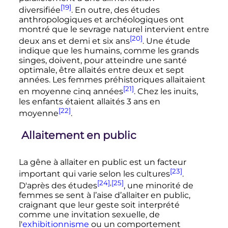
[19]
diversifiée
. En outre, des études
anthropologiques et archéologiques ont
montré que le sevrage naturel intervient entre
[20]
deux ans et demi et six ans
. Une étude
indique que les humains, comme les grands
singes, doivent, pour atteindre une santé
optimale, être allaités entre deux et sept
années. Les femmes préhistoriques allaitaient
[21]
en moyenne cinq années
. Chez les inuits,
les enfants étaient allaités 3 ans en
[22]
moyenne
.
Allaitement en public
La gêne à allaiter en public est un facteur
[23]
important qui varie selon les cultures
.
[24]
,
[25]
D'après des études
, une minorité de
femmes se sent à l’aise d’allaiter en public,
craignant que leur geste soit interprété
comme une invitation sexuelle, de
l'
exhibitionnisme
ou un comportement