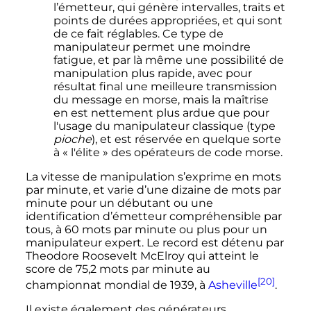
l’émetteur, qui génère intervalles, traits et
points de durées appropriées, et qui sont
de ce fait réglables. Ce type de
manipulateur permet une moindre
fatigue, et par là même une possibilité de
manipulation plus rapide, avec pour
résultat final une meilleure transmission
du message en morse, mais la maîtrise
en est nettement plus ardue que pour
l'usage du manipulateur classique (type
pioche
), et est réservée en quelque sorte
à «
l'élite
» des opérateurs de code morse.
La vitesse de manipulation s’exprime en mots
par minute, et varie d’une dizaine de mots par
minute pour un débutant ou une
identification d’émetteur compréhensible par
tous, à
60 mots
par minute ou plus pour un
manipulateur expert. Le record est détenu par
Theodore Roosevelt McElroy qui atteint le
score de
75,2 mots
par minute au
[20]
championnat mondial de 1939, à
Asheville
.
Il existe également des générateurs