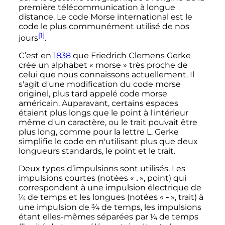
première télécommunication à longue
distance. Le code Morse international est le
code le plus communément utilisé de nos
[1]
jours
.
C’est en
1838
que Friedrich Clemens Gerke
crée un alphabet «
morse
» très proche de
celui que nous connaissons actuellement. Il
s'agit d'une modification du code morse
originel, plus tard appelé code morse
américain. Auparavant, certains espaces
étaient plus longs que le point à l'intérieur
même d'un caractère, ou le trait pouvait être
plus long, comme pour la lettre L. Gerke
simplifie le code en n'utilisant plus que deux
longueurs standards, le point et le trait.
Deux types d’impulsions sont utilisés. Les
impulsions courtes (notées «
.
», point) qui
correspondent à une impulsion électrique de
1
⁄
de temps et les longues (notées «
-
», trait) à
4
3
une impulsion de
⁄
de temps, les impulsions
4
1
étant elles-mêmes séparées par
⁄
de temps
4