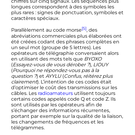
chiffres sur cinq signaux. Les séquences plus
longues correspondent à des symboles les
plus rares
: signes de ponctuation, symboles et
caractères spéciaux.
[5]
Parallèlement au code morse
, des
abréviations commerciales plus élaborées ont
été créées codant des phrases complètes en
un seul mot (groupe de
5 lettres
). Les
opérateurs de télégraphie conversaient alors
en utilisant des mots tels que
BYOXO
(
Essayez-vous de vous dérober
?
),
LIOUY
(
Pourquoi ne répondez-vous pas à la
question
?
) et
AYYLU
(
Confus, réitérez plus
clairement
). L’intention de ces codes était
d’optimiser le coût des transmissions sur les
câbles. Les
radioamateurs
utilisent toujours
certains codes appelés
code Q
et
code Z
. Ils
sont utilisés par les opérateurs afin de
s’échanger des informations récurrentes,
portant par exemple sur la qualité de la liaison,
les changements de fréquences et les
télégrammes.