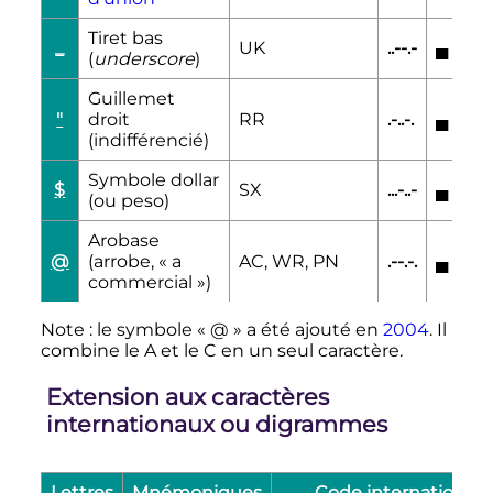
Tiret bas
_
UK
..--.-
▄
▄
▄
(
underscore
)
Guillemet
"
droit
RR
.-..-.
▄
▄▄▄
(indifférencié)
Symbole dollar
$
SX
...-..-
▄
▄
▄
(ou peso)
Arobase
@
(arrobe, «
a
AC, WR, PN
.--.-.
▄
▄▄▄
commercial
»)
Note
: le symbole «
@
» a été ajouté en
2004
. Il
combine le A et le C en un seul caractère.
Extension aux caractères
internationaux ou digrammes
Lettres
Mnémoniques
Code international