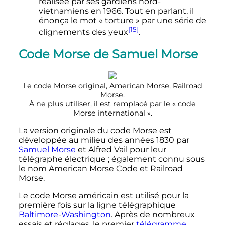
réalisée par ses gardiens nord-
vietnamiens en 1966. Tout en parlant, il
énonça le mot «
torture
» par une série de
[15]
clignements des yeux
.
Code Morse de Samuel Morse
Le code Morse original, American Morse, Railroad
Morse.
À ne plus utiliser, il est remplacé par le «
code
Morse international
».
La version originale du code Morse est
développée au milieu des années 1830 par
Samuel Morse
et Alfred Vail pour leur
télégraphe électrique
; également connu sous
le nom American Morse Code et Railroad
Morse.
Le code Morse américain est utilisé pour la
première fois sur la ligne télégraphique
Baltimore
-
Washington
. Après de nombreux
essais et réglages, le premier
télégramme