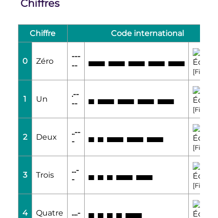
Chiffres
Chiffre
Code international
---
0
Zéro
▄▄▄
▄▄▄
▄▄▄
▄▄▄
▄▄▄
Écout
--
[Fiche]
.--
1
Un
▄
▄▄▄
▄▄▄
▄▄▄
▄▄▄
Écout
--
[Fiche]
..--
2
Deux
▄
▄
▄▄▄
▄▄▄
▄▄▄
Écout
-
[Fiche]
...-
3
Trois
▄
▄
▄
▄▄▄
▄▄▄
Écout
-
[Fiche]
4
Quatre
....-
▄
▄
▄
▄
▄▄▄
Écout