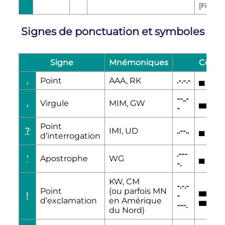
[Fiche]
Signes de ponctuation et symboles
Signe
Mnémoniques
Code i
.
Point
AAA, RK
.-.-.-
▄
▄▄▄
--..-
,
Virgule
MIM, GW
▄▄▄
▄
-
Point
?
IMI, UD
..--..
▄
▄
▄
d’interrogation
.---
'
Apostrophe
WG
▄
▄▄▄
-.
KW, CM
-.-.-
Point
(ou parfois MN
▄▄▄
▄
!
-
d’exclamation
en Amérique
▄▄▄
▄
---.
du Nord)