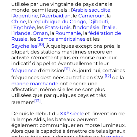
utilisée par une vingtaine de pays dans le
monde, parmi lesquels
: l’
Arabie saoudite
,
l’
Argentine
, l’
Azerbaïdjan
, le
Cameroun
, la
Chine
, la
république du Congo
,
Djibouti
,
l’
Érythrée
, les
États-Unis
, l’
Indonésie
, l’
Italie
,
l’
Irlande
,
Oman
, la
Roumanie
, la
fédération de
Russie
, les
Samoa américaines
et les
[10]
Seychelles
. À quelques exceptions près, la
plupart des stations maritimes encore en
activité n’émettent plus en morse que leur
indicatif d’appel et éventuellement leur
[11]
fréquence
d’émission
. Aujourd’hui, certaines
[12]
fréquences destinées au trafic en CW
de la
marine marchande
ont encore une
affectation, même si elles ne sont plus
utilisées que par quelques pays et très
[13]
rarement
.
e
Depuis le début du
XX
siècle
et l’invention de
la lampe Aldis, les bateaux peuvent
également communiquer en morse lumineux.
Alors que la capacité à émettre de tels signaux
reste exigée pour devenir officier de la
marine