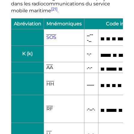
dans les radiocommunications du service
[21]
mobile maritime
.
Abréviation
Mnémoniques
Code intern
...--
SOS
▄
▄
▄
▄▄▄
▄
-...
K (k)
-.-
▄▄▄
▄
▄▄▄
AA
.-.-
▄
▄▄▄
▄
▄▄
HH
........
▄
▄
▄
▄
▄
▄
RF
.-...-.
▄
▄▄▄
▄
▄
▄
LL
.-...-..
▄
▄▄▄
▄
▄
▄