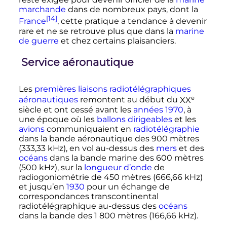
marchande
dans de nombreux pays, dont la
[14]
France
, cette pratique a tendance à devenir
rare et ne se retrouve plus que dans la
marine
de guerre
et chez certains plaisanciers.
Service aéronautique
Les
premières liaisons radiotélégraphiques
e
aéronautiques
remontent au début du
XX
siècle
et ont cessé avant les
années 1970
, à
une époque où les
ballons dirigeables
et les
avions
communiquaient en
radiotélégraphie
dans la bande aéronautique des
900 mètres
(
333,33
kHz
), en vol au-dessus des
mers
et des
océans
dans la bande marine des
600 mètres
(
500
kHz
), sur la
longueur d’onde
de
radiogoniométrie de
450 mètres
(
666,66
kHz
)
et jusqu’en
1930
pour un échange de
correspondances transcontinental
radiotélégraphique au-dessus des
océans
dans la bande des
1 800 mètres
(
166,66
kHz
).