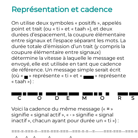
Représentation et cadence
On utilise deux symboles «
positifs
», appelés
point et trait (ou «
ti
» et «
taah
»), et deux
durées d’espacement, la coupure élémentaire
entre signaux et l’espace séparant les mots. La
durée totale d’émission d’un trait (y compris la
coupure élémentaire entre signaux)
détermine la vitesse à laquelle le message est
envoyé, elle est utilisée en tant que cadence
de référence. Un message simple serait écrit
(où «
▄
» représente «
ti
» et «
▄▄▄
» représente
«
taah
»)
:
▄▄▄ ▄ ▄▄▄ ▄   ▄▄▄ ▄▄▄ ▄▄▄   ▄▄▄ ▄ ▄   ▄       ▄▄▄ ▄▄▄ 
Voici la cadence du même message («
=
»
signifie «
signal actif
», «
·
» signifie «
signal
inactif
», chacun ayant pour durée un «
ti
»)
:
===·=·===·=···===·===·===···===·=·=···=·······===·===···===·==
   ^      ^    ^          ^               ^
