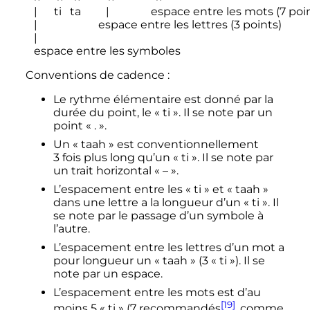
   |      ti   ta         |               espace entre les mots (7 poi
   |                      espace entre les lettres (3 points)

   | 

   espace entre les symboles
Conventions de cadence
:
Le rythme élémentaire est donné par la
durée du point, le «
ti
». Il se note par un
point «
.
».
Un «
taah
» est conventionnellement
3 fois
plus long qu’un «
ti
». Il se note par
un trait horizontal «
–
».
L’espacement entre les «
ti
» et «
taah
»
dans une lettre a la longueur d’un «
ti
». Il
se note par le passage d’un symbole à
l’autre.
L’espacement entre les lettres d’un mot a
pour longueur un «
taah
» (
3 « ti »
). Il se
note par un espace.
L’espacement entre les mots est d’au
[19]
moins
5 « ti »
(
7 recommandés
, comme