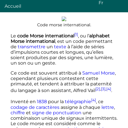
Fr
Accueil
Code morse international.
[1]
Le
code Morse international
, ou l’
alphabet
Morse international
, est un code permettant
de
transmettre
un
texte
à l’aide de séries
d’impulsions courtes et longues, qu’elles
soient produites par des signes, une lumière,
un son ou un geste.
Ce code est souvent attribué à
Samuel Morse
,
cependant plusieurs contestent cette
primauté, et tendent à attribuer la paternité
[2]
,
[3]
,
[4]
du langage à son assistant, Alfred Vail
.
[4]
Inventé en
1838
pour la
télégraphie
, ce
codage de caractères
assigne à chaque
lettre
,
chiffre
et
signe de ponctuation
une
combinaison unique de signaux
intermittents
.
Le code morse est considéré comme le