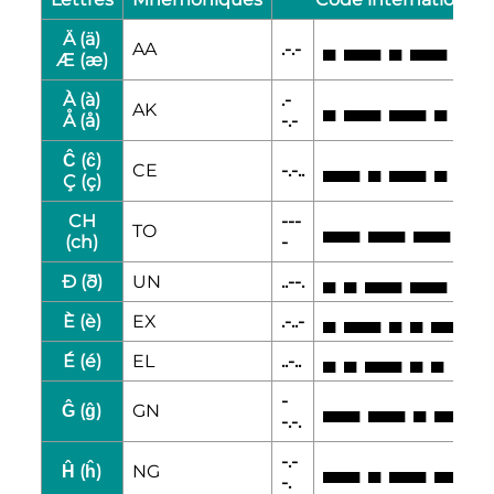
Ä (ä)
AA
.-.-
▄
▄▄▄
▄
▄▄▄
Æ (æ)
À (à)
.-
AK
▄
▄▄▄
▄▄▄
▄
▄▄▄
Å (å)
-.-
Ĉ (ĉ)
CE
-.-..
▄▄▄
▄
▄▄▄
▄
▄
Ç (ç)
CH
---
TO
▄▄▄
▄▄▄
▄▄▄
▄▄
(ch)
-
Ð (ð)
UN
..--.
▄
▄
▄▄▄
▄▄▄
▄
È (è)
EX
.-..-
▄
▄▄▄
▄
▄
▄▄▄
É (é)
EL
..-..
▄
▄
▄▄▄
▄
▄
-
Ĝ (ĝ)
GN
▄▄▄
▄▄▄
▄
▄▄▄
▄
-.-.
-.-
Ĥ (ĥ)
NG
▄▄▄
▄
▄▄▄
▄▄▄
▄
-.