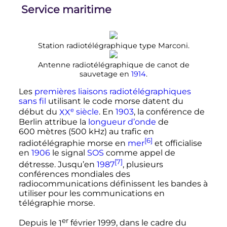
Service maritime
Station radiotélégraphique type Marconi.
Antenne radiotélégraphique de canot de
sauvetage en
1914
.
Les
premières liaisons radiotélégraphiques
sans fil
utilisant le code morse datent du
e
début du
XX
siècle
. En
1903
, la conférence de
Berlin attribue la
longueur d’onde
de
600 mètres
(
500
kHz
) au trafic en
[6]
radiotélégraphie morse en
mer
et officialise
en
1906
le signal
SOS
comme appel de
[7]
détresse. Jusqu’en
1987
, plusieurs
conférences mondiales des
radiocommunications définissent les bandes à
utiliser pour les communications en
télégraphie morse.
er
Depuis le
1
février 1999
, dans le cadre du