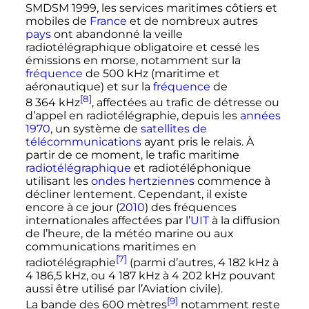
SMDSM 1999, les services maritimes côtiers et
mobiles de
France
et de nombreux autres
pays
ont abandonné la veille
radiotélégraphique obligatoire et cessé les
émissions en morse, notamment sur la
fréquence
de
500
kHz
(maritime et
aéronautique) et sur la
fréquence
de
[8]
8 364
kHz
, affectées au trafic de détresse ou
d’appel en radiotélégraphie, depuis les
années
1970
, un système de
satellites de
télécommunications
ayant pris le relais. À
partir de ce moment, le trafic maritime
radiotélégraphique
et radiotéléphonique
utilisant les
ondes hertziennes
commence à
décliner lentement. Cependant, il existe
encore à ce jour (
2010
) des fréquences
internationales affectées par l’
UIT
à la diffusion
de l’heure, de la météo marine ou aux
communications maritimes en
[7]
radiotélégraphie
(parmi d’autres,
4 182
kHz
à
4 186,5
kHz
, ou
4 187
kHz
à
4 202
kHz
pouvant
aussi être utilisé par l’Aviation civile).
[9]
La bande des
600 mètres
notamment reste