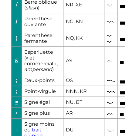
Barre oblique
/
NR, XE
-..-.
▄▄▄
▄
(
slash
)
Parenthèse
(
NG, KN
-.--.
▄▄▄
▄
ouvrante
Parenthèse
-.-
)
NQ, KK
▄▄▄
▄
fermante
-.-
Esperluette
(«
et
&
AS
.-...
▄
▄▄▄
commercial
»,
ampersand
)
:
Deux-points
OS
---...
▄▄▄
▄
;
Point-virgule
NNN, KR
-.-.-.
▄▄▄
▄
=
Signe égal
NU, BT
-...-
▄▄▄
▄
+
Signe plus
AR
.-.-.
▄
▄▄▄
Signe moins
-
ou
trait
DU
-....-
▄▄▄
▄
d’union