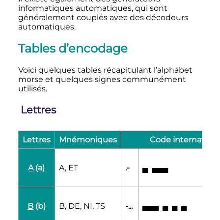
informatiques automatiques, qui sont
généralement couplés avec des décodeurs
automatiques.
Tables d’encodage
Voici quelques tables récapitulant l’alphabet
morse et quelques signes communément
utilisés.
Lettres
Lettres
Mnémoniques
Code internationa
A
(a)
A, ET
.-
▄
▄▄▄
[
B
(b)
B, DE, NI, TS
-...
▄▄▄
▄
▄
▄
[