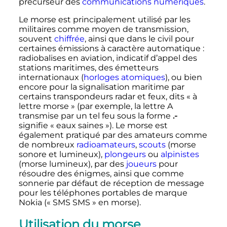
précurseur des
communications
numériques
.
Le morse est principalement utilisé par les
militaires comme moyen de transmission,
souvent
chiffrée
, ainsi que dans le civil pour
certaines émissions à caractère automatique
:
radiobalises en aviation, indicatif d’appel des
stations maritimes, des émetteurs
internationaux (
horloges atomiques
), ou bien
encore pour la signalisation maritime par
certains transpondeurs radar et feux, dits «
à
lettre morse
» (par exemple, la
lettre A
transmise par un tel feu sous la forme
.-
signifie «
eaux saines
»). Le morse est
également pratiqué par des amateurs comme
de nombreux
radioamateurs
,
scouts
(morse
sonore et lumineux),
plongeurs
ou
alpinistes
(morse lumineux), par des
joueurs
pour
résoudre des énigmes, ainsi que comme
sonnerie par défaut de réception de message
pour les téléphones portables de marque
Nokia («
SMS SMS
» en morse).
Utilisation du morse