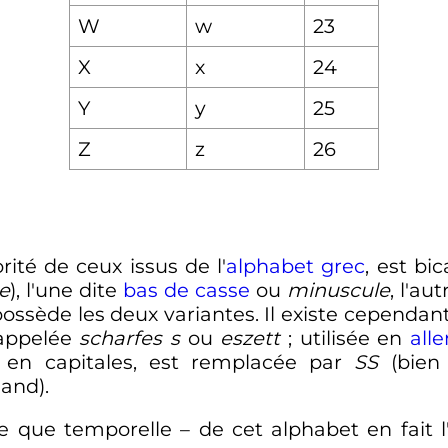
W
w
23
X
x
24
Y
y
25
Z
z
26
ité de ceux issus de l'
alphabet grec
, est bi
re
), l'une dite
bas de casse
ou
minuscule
, l'au
possède les deux variantes. Il existe cepend
appelée
scharfes s
ou
eszett
; utilisée en
all
i, en capitales, est remplacée par
SS
(bien
and).
 que temporelle – de cet alphabet en fait l