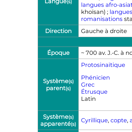
Langue
(s)
langues afro-asia
khoïsan) ;
langues
romanisations
sta
Direction
Gauche à droite
Époque
~ 700
av. J.-C.
à no
Protosinaïtique
Phénicien
Système
(s)
Grec
parent
(s)
Étrusque
Latin
Système
(s)
Cyrillique
,
copte
,
apparenté
(s)