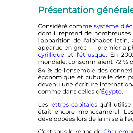
Présentation général
Considéré comme
système d'éc
dont il reprend de nombreuses l
l'apparition de l'alphabet latin,
apparue en grec
—
, premier alp
cyrillique
et l'
étrusque
. En 2002
mondiale, consommaient 72
% d
84
% de l’ensemble des connex
économique et culturelle des pa
devenu une écriture internation
comme dans celles d’
Égypte
.
Les
lettres capitales
qu’il utilis
était encore monocaméral. L
développées lors de la mise à l'é
C’est sous le règne de
Charlema