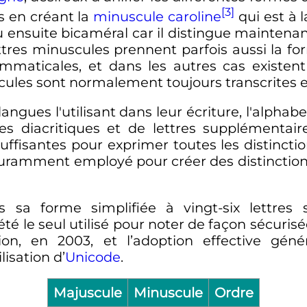
[3]
s en créant la
minuscule caroline
qui est à 
u ensuite bicaméral car il distingue maintena
lettres minuscules prennent parfois aussi la fo
mmaticales, et dans les autres cas existent
cules sont normalement toujours transcrites e
 langues l'utilisant dans leur écriture, l'alph
 diacritiques et de lettres supplémentaires.
ffisantes pour exprimer toutes les distincti
uramment employé pour créer des distinctions
 sa forme simplifiée à vingt-six lettres s
 le seul utilisé pour noter de façon sécurisée
tion, en 2003, et l’adoption effective gé
lisation d’
Unicode
.
Majuscule
Minuscule
Ordre