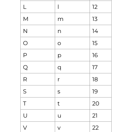
L
l
12
M
m
13
N
n
14
O
o
15
P
p
16
Q
q
17
R
r
18
S
s
19
T
t
20
U
u
21
V
v
22