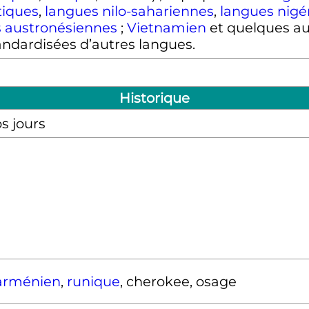
tiques
,
langues nilo-sahariennes
,
langues nigé
 austronésiennes
;
Vietnamien
et quelques aut
ndardisées d’autres langues.
Historique
s jours
arménien
,
runique
, cherokee, osage