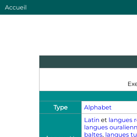
Accueil
Exe
Type
Alphabet
Latin
et
langues 
langues ouralien
baltes
,
langues t