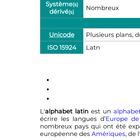
Système
(s)
Nombreux
dérivé
(s)
Unicode
Plusieurs plans,
ISO 15924
Latn
L
'
alphabet latin
est un
alphabe
écrire les langues d’
Europe de 
nombreux pays qui ont été expo
européenne des
Amériques
, de l'