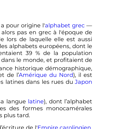
il a pour origine l'
alphabet grec
—
 alors pas en grec à l'époque de
de lors de laquelle elle est aussi
 les alphabets européens, dont le
sentaient 39
% de la population
 dans le monde, et profitaient de
tance historique démographique,
t de l’
Amérique du Nord
), il est
es latines dans les rues du
Japon
sa langue
latine
), dont l’alphabet
ues des formes monocamérales
 plus tard.
’écriture de l'
Empire carolingien
,