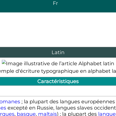
Fr
Latin
mple d'écriture typographique en alphabet la
Caractéristiques
romanes
; la plupart des langues européennes 
nes
excepté en Russie, langues slaves occident
urques
,
basque
,
maltais
) ; la plupart des
langue