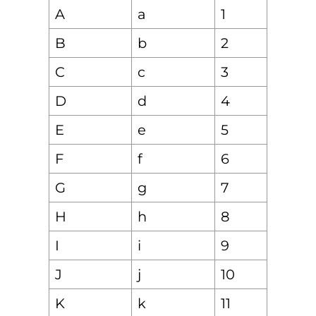
A
a
1
B
b
2
C
c
3
D
d
4
E
e
5
F
f
6
G
g
7
H
h
8
I
i
9
J
j
10
K
k
11