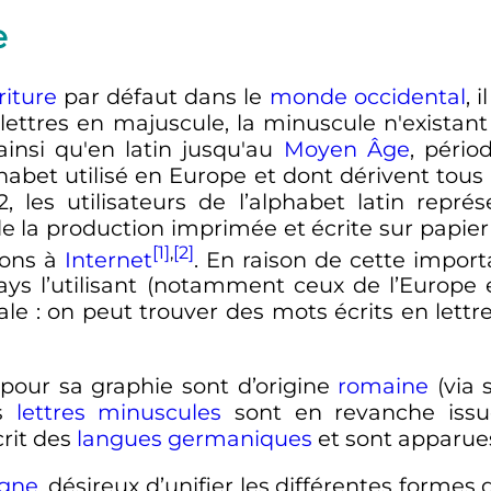
e
riture
par défaut dans le
monde occidental
, 
ettres en majuscule, la minuscule n'existant
 ainsi qu'en latin jusqu'au
Moyen Âge
, pério
habet utilisé en Europe et dont dérivent tous
, les utilisateurs de l’alphabet latin repré
e la production imprimée et écrite sur papier
[1]
,
[2]
ions à
Internet
. En raison de cette impor
ys l’utilisant (notamment ceux de l’Europe e
ale
: on peut trouver des mots écrits en lettr
e pour sa graphie sont d’origine
romaine
(via 
es
lettres minuscules
sont en revanche iss
crit des
langues germaniques
et sont apparues
gne
, désireux d’unifier les différentes formes d