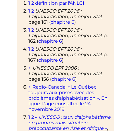
1
2
définition par l'ANLCI
1
2
UNESCO EPT 2006
:
L'alphabétisation, un enjeu vital
,
page 161 (
chapitre 6
)
1
2
UNESCO EPT 2006
:
L'alphabétisation, un enjeu vital
, p.
162 (
chapitre 6
)
1
2
UNESCO EPT 2006
:
L'alphabétisation, un enjeu vital
, p.
167 (
chapitre 6
)
↑
UNESCO EPT 2006
:
L'alphabétisation, un enjeu vital
,
page 156 (
chapitre 6
)
↑
Radio-Canada. «
Le Québec
toujours aux prises avec des
problèmes d'alphabétisation
». En
ligne. Page consultée le 24
novembre 2019
1
2
«
UNESCO
: taux d'alphabétisme
en progrès mais situation
préoccupante en Asie et Afrique
»
,