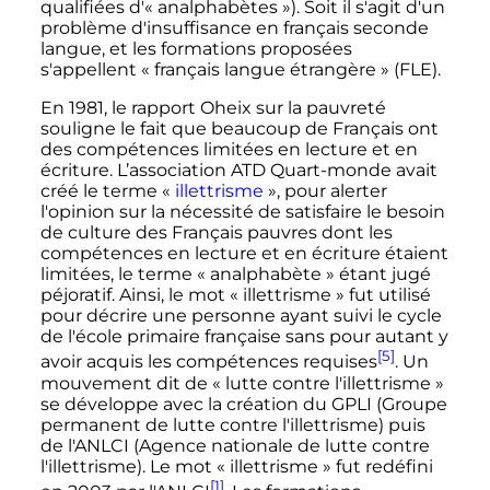
qualifiées d'«
analphabètes
»). Soit il s'agit d'un
problème d'insuffisance en français seconde
langue, et les formations proposées
s'appellent «
français langue étrangère
» (FLE).
En 1981, le rapport Oheix sur la pauvreté
souligne le fait que beaucoup de Français ont
des compétences limitées en lecture et en
écriture. L’association ATD Quart-monde avait
créé le terme «
illettrisme
», pour alerter
l'opinion sur la nécessité de satisfaire le besoin
de culture des Français pauvres dont les
compétences en lecture et en écriture étaient
limitées, le terme «
analphabète
» étant jugé
péjoratif. Ainsi, le mot «
illettrisme
» fut utilisé
pour décrire une personne ayant suivi le cycle
de l'école primaire française sans pour autant y
[5]
avoir acquis les compétences requises
. Un
mouvement dit de «
lutte contre l'illettrisme
»
se développe avec la création du GPLI (Groupe
permanent de lutte contre l'illettrisme) puis
de l'ANLCI (Agence nationale de lutte contre
l'illettrisme). Le mot «
illettrisme
» fut redéfini
[1]