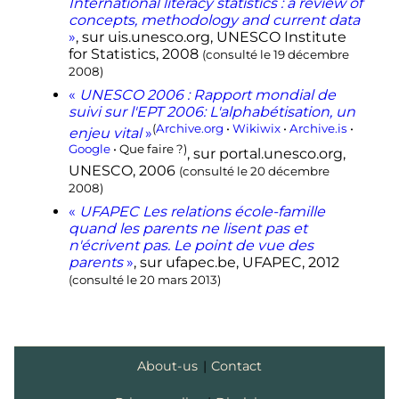
International literacy statistics : a review of
concepts, methodology and current data
»
, sur
uis.unesco.org
, UNESCO Institute
for Statistics,
2008
(consulté le
19 décembre
2008
)
«
UNESCO 2006 : Rapport mondial de
suivi sur l'EPT 2006: L'alphabétisation, un
(
Archive.org
•
Wikiwix
•
Archive.is
•
enjeu vital
»
Google
• Que faire ?)
, sur
portal.unesco.org
,
UNESCO,
2006
(consulté le
20 décembre
2008
)
«
UFAPEC Les relations école-famille
quand les parents ne lisent pas et
n'écrivent pas. Le point de vue des
parents
»
, sur
ufapec.be
, UFAPEC,
2012
(consulté le
20 mars 2013
)
About-us
|
Contact