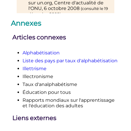
sur
un.org
, Centre d'actualité de
l'ONU,
6 octobre 2008
(consulté le
19
.
décembre 2008
)
Annexes
↑
Unesco Literacy Report 2008
, p. 1.
↑
Articles connexes
Cet article est partiellement
ou en totalité issu de la page
«
Rapport mondial sur
Alphabétisation
l'éducation 2022 - Rapport sur
l'égalité des genres
:
Liste des pays par taux d'alphabétisation
Approfondir le débat sur les
Illettrisme
enfants et les jeunes encore
Illectronisme
laissés de côté
» de Équipe du
Rapport mondial de suivi sur
Taux d'analphabétisme
l’éducation de l'UNESCO, le
Éducation pour tous
texte ayant été placé par
l’auteur ou le responsable de
Rapports mondiaux sur l'apprentissage
publication sous la
licence
et l'éducation des adultes
Creative Commons paternité
partage à l'identique
ou une
Liens externes
licence compatible.