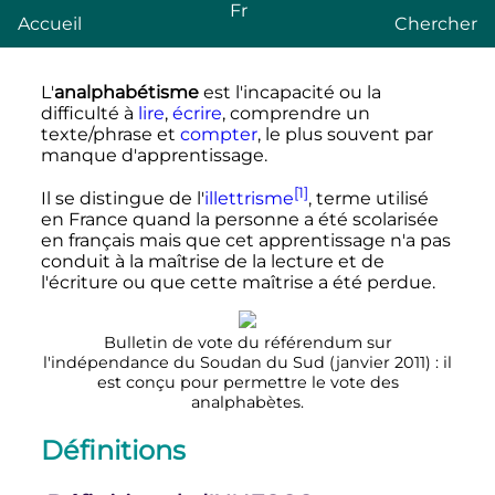
Fr
Accueil
Chercher
L'
analphabétisme
est l'incapacité ou la
difficulté à
lire
,
écrire
, comprendre un
texte/phrase et
compter
, le plus souvent par
manque d'apprentissage.
[1]
Il se distingue de l'
illettrisme
, terme utilisé
en France quand la personne a été scolarisée
en français mais que cet apprentissage n'a pas
conduit à la maîtrise de la lecture et de
l'écriture ou que cette maîtrise a été perdue.
Bulletin de vote du référendum sur
l'indépendance du Soudan du Sud (janvier 2011)
: il
est conçu pour permettre le vote des
analphabètes.
Définitions