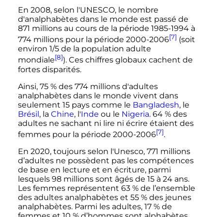
En 2008, selon l'UNESCO, le nombre
d'analphabètes dans le monde est passé de
871 millions au cours de la période 1985-1994 à
[7]
774 millions pour la période 2000-2006
(soit
environ 1/5 de la population adulte
[8]
mondiale
). Ces chiffres globaux cachent de
fortes disparités.
Ainsi, 75
% des 774 millions d'adultes
analphabètes dans le monde vivent dans
seulement 15 pays comme le
Bangladesh
, le
Brésil
, la
Chine
, l'
Inde
ou le
Nigeria
. 64
% des
adultes ne sachant ni lire ni écrire étaient des
[7]
femmes pour la période 2000-2006
.
En 2020, toujours selon l'Unesco, 771 millions
d’adultes ne possèdent pas les compétences
de base en lecture et en écriture, parmi
lesquels 98 millions sont âgés de 15 à 24 ans.
Les femmes représentent 63
% de l’ensemble
des adultes analphabètes et 55
% des jeunes
analphabètes. Parmi les adultes, 17
% de
femmes et 10
% d’hommes sont alphabètes,