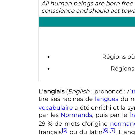
All human beings are born free 
conscience and should act towar
Régions où 
Régions 
/
L
'
anglais
(
English
; prononcé
:
ˈ
ɪ
tire ses racines de
langues
du no
vocabulaire
a été enrichi et la 
par les
Normands
, puis par le
f
29
% de mots d'origine
norman
[5]
[6]
,
[7]
français
ou du latin
. L'an