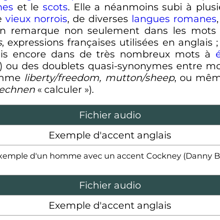
nes
et le
scots
. Elle a néanmoins subi à plusi
e
vieux norrois
, de diverses
langues romanes
l'on remarque non seulement dans les mots
s
, expressions françaises utilisées en anglais
mais encore dans de très nombreux mots à
) ou des doublets quasi-synonymes entre mo
omme
liberty/freedom, mutton/sheep
, ou mê
rechnen
«
calculer
»).
Fichier audio
Exemple d'accent anglais
xemple d'un homme avec un accent Cockney (Danny B
Fichier audio
Exemple d'accent anglais