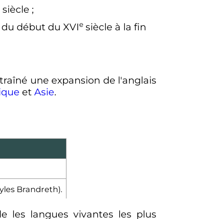
siècle
;
e
n, du début du
XVI
siècle
à la fin
traîné une expansion de l'anglais
ique
et
Asie
.
les Brandreth).
le les langues vivantes les plus