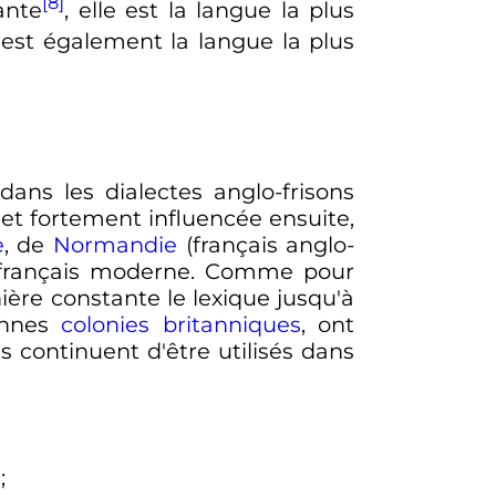
[8]
ante
, elle est la langue la plus
e est également la langue la plus
ans les dialectes anglo-frisons
 et fortement influencée ensuite,
e
, de
Normandie
(français anglo-
e français moderne. Comme pour
ère constante le lexique jusqu'à
iennes
colonies britanniques
, ont
s continuent d'être utilisés dans
;