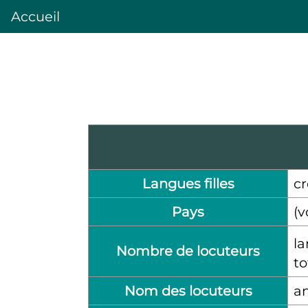
Accueil
Langues filles
cr
Pays
(v
la
Nombre de locuteurs
to
Nom des locuteurs
a