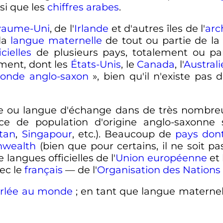
si que les
chiffres arabes
.
yaume-Uni
, de l'
Irlande
et d'autres îles de l'
arc
 la
langue maternelle
de tout ou partie de la p
cielles
de plusieurs pays, totalement ou par
ent, dont les
États-Unis
, le
Canada
, l'
Australi
onde anglo-saxon
», bien qu'il n'existe pas 
lle ou langue d'échange dans de très nombre
 de population d'origine anglo-saxonne si
tan
,
Singapour
, etc.). Beaucoup de
pays dont 
wealth
(bien que pour certains, il ne soit pas
langues officielles de l'
Union européenne
et 
ec le
français
— de l'
Organisation des Nations
parlée au monde
; en tant que langue maternelle