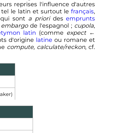
eurs reprises l'influence d'autres
, tel le latin et surtout le
français
,
 qui sont
a priori
des
emprunts
;
embargo
de l'espagnol
;
cupola
,
étymon
latin
(comme
expect
←
ts d'origine
latine
ou romane et
me
compute, calculate/reckon
, cf.
aker)