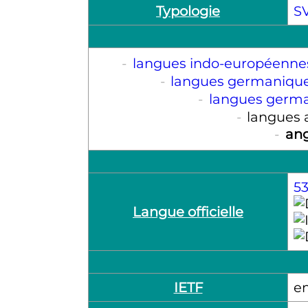
Typologie
S
-
langues indo-européenne
-
langues germaniqu
-
langues germa
-
langues 
-
ang
53
Langue officielle
IETF
e