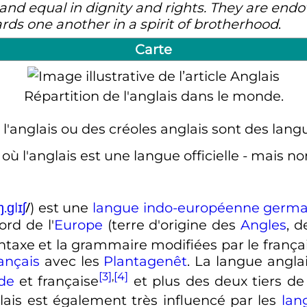
and equal in dignity and rights. They are en
ds one another in a spirit of brotherhood
.
Carte
Répartition de l'anglais dans le monde.
l'anglais ou des créoles anglais sont des lang
où l'anglais est une langue officielle - mais no
/
ŋ
.
ɡ
l
ɪ
ʃ
) est une
langue
indo-européenne
germa
rd de l'
Europe
(terre d'origine des
Angles
, 
syntaxe et la grammaire modifiées par le fran
rançais
avec les
Plantagenêt
. La langue angla
[3]
,
[4]
de
et française
et plus des deux tiers de
glais est également très influencé par les
lan