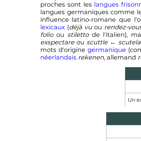
proches sont les
langues frison
langues germaniques comme l
influence latino-romane que 
lexicaux
(
déjà vu
ou
rendez-vou
folio
ou
stiletto
de l'italien), 
exspectare
ou
scuttle
←
scutela
mots d'origine
germanique
(c
néerlandais
rekenen
, allemand
Un e