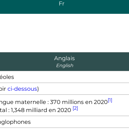
Fr
Anglais
English
éoles
oir
ci-dessous
)
[1]
ngue maternelle : 370 millions en 2020
[2]
tal : 1,348 milliard en 2020
nglophones