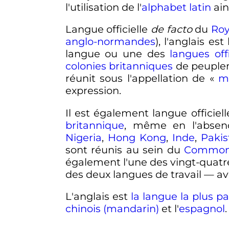
l'utilisation de l'
alphabet latin
ain
Langue officielle
de facto
du
Ro
anglo-normandes
), l'anglais est
langue ou une des
langues offi
colonies britanniques
de peuplem
réunit sous l'appellation de «
m
expression.
Il est également langue officie
britannique
, même en l'absence
Nigeria
,
Hong Kong
,
Inde
,
Pakis
sont réunis au sein du
Common
également l'une des vingt-quatre 
des deux langues de travail — av
L'anglais est
la langue la plus 
chinois (mandarin)
et l'
espagnol
.