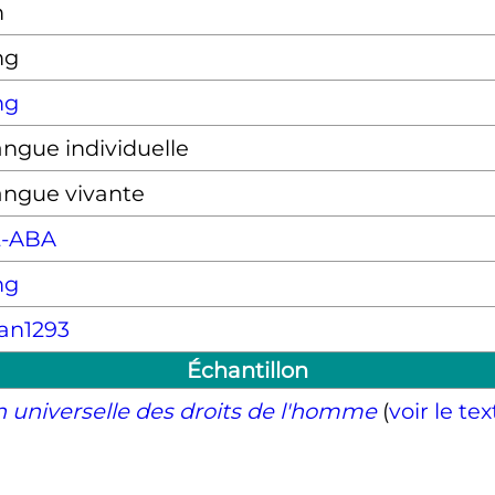
n
ng
ng
ngue individuelle
angue vivante
2-ABA
ng
an1293
Échantillon
n universelle des droits de l'homme
(
voir le te