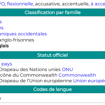
VO
,
flexionnelle
, accusative, accentuelle,
à acce
Classification par famille
s
es
niques occidentales
anglo-frisonnes
lais
Statut officiel
 pays
ONU
Commonwealth
Union europ
Codes de langue
n