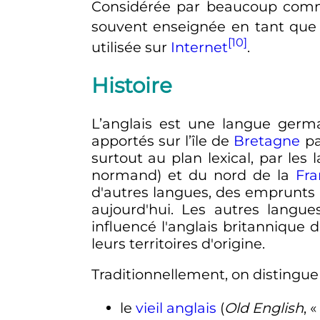
Considérée par beaucoup comm
souvent enseignée en tant que
[10]
utilisée sur
Internet
.
Histoire
L’anglais est une langue germa
apportés sur l’île de
Bretagne
pa
surtout au plan lexical, par les
normand) et du nord de la
Fra
d'autres langues, des emprunts
aujourd'hui. Les autres langu
influencé l'anglais britannique 
leurs territoires d'origine.
Traditionnellement, on distingue
le
vieil anglais
(
Old English
, «