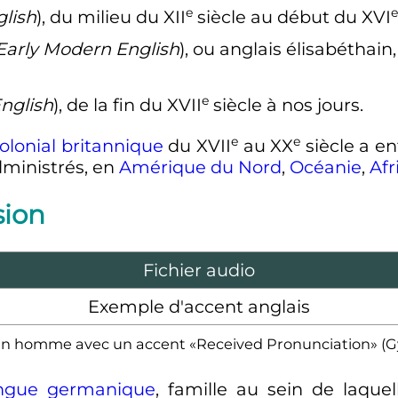
e
e
lish
), du milieu du
XII
siècle
au début du
XVI
Early Modern English
), ou anglais élisabéthai
e
nglish
), de la fin du
XVII
siècle
à nos jours.
e
e
olonial britannique
du
XVII
au
XX
siècle
a en
dministrés, en
Amérique du Nord
,
Océanie
,
Afr
sion
Fichier audio
Exemple d'accent anglais
n homme avec un accent «Received Pronunciation» (Gy
ngue germanique
, famille au sein de laquel