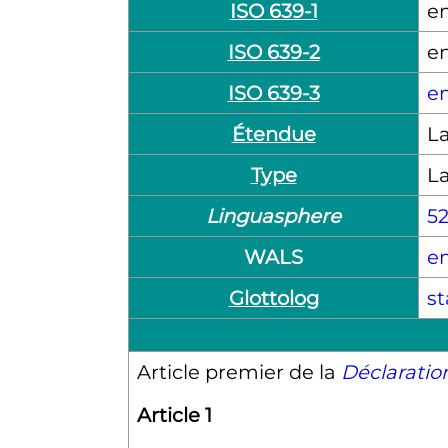
ISO 639-1
e
ISO 639-2
e
ISO 639-3
e
Étendue
La
Type
L
Linguasphere
5
WALS
e
Glottolog
st
Article premier de la
Déclaratio
Article 1