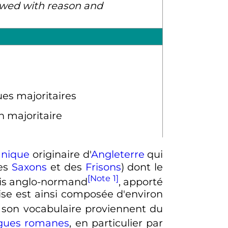
dowed with reason and
ues majoritaires
n majoritaire
nique
originaire d'
Angleterre
qui
des
Saxons
et des
Frisons
) dont le
[Note 1]
çais anglo-normand
, apporté
ise est ainsi composée d'environ
 son vocabulaire proviennent du
gues romanes
, en particulier par