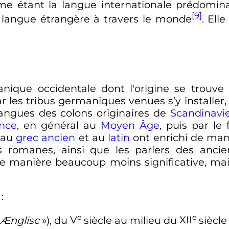
e étant la langue internationale prédomin
[9]
 langue étrangère à travers le monde
. Ell
nique occidentale dont l'origine se trouve d
r les tribus germaniques venues s’y installer,
 langues des colons originaires de
Scandinavi
nce
, en général au
Moyen Âge
, puis par l
 au
grec ancien
et au
latin
ont enrichi de mani
es romanes, ainsi que les parlers des anc
de manière beaucoup moins significative, mai
:
e
e
Ænglisc
»), du
V
siècle
au milieu du
XII
siècle