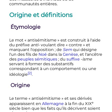
communautés entières.
Origine et définitions
Étymologie
Le mot «
antisémitisme
» est construit à l'aide
du préfixe
anti-
voulant dire «
contre
» et
marquant l'opposition
; de
Sem
qui désigne
l'un des fils de
Noé
dans la
Genèse
, et l'ancêtre
des
peuples sémitiques
; du
suffixe
-
isme
servant à former des substantifs
correspondant à un comportement ou une
[2]
idéologie
.
Origine
Le terme «
antisémitisme
» et ses dérivés
e
apparaissent en
Allemagne
à la fin du
XIX
siècle
bien que les faits qu’ils décrivent soient