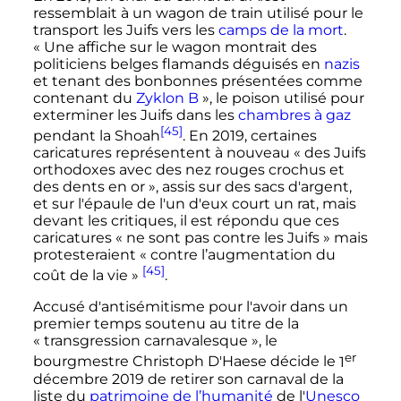
ressemblait à un wagon de train utilisé pour le
transport les Juifs vers les
camps de la mort
.
«
Une affiche sur le wagon montrait des
politiciens belges flamands déguisés en
nazis
et tenant des bonbonnes présentées comme
contenant du
Zyklon B
», le poison utilisé pour
exterminer les Juifs dans les
chambres à gaz
[45]
pendant la Shoah
. En 2019, certaines
caricatures représentent à nouveau «
des Juifs
orthodoxes avec des nez rouges crochus et
des dents en or
», assis sur des sacs d'argent,
et sur l'épaule de l'un d'eux court un rat, mais
devant les critiques, il est répondu que ces
caricatures «
ne sont pas contre les Juifs
» mais
protesteraient «
contre l’augmentation du
[45]
coût de la vie
»
.
Accusé d'antisémitisme pour l'avoir dans un
premier temps soutenu au titre de la
«
transgression carnavalesque
», le
er
bourgmestre Christoph D'Haese décide le
1
décembre 2019 de retirer son carnaval de la
liste du
patrimoine de l’humanité
de l'
Unesco