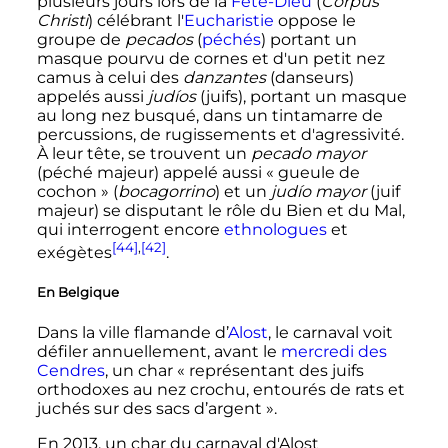
plusieurs jours lors de la
Fête-Dieu
(
Corpus
Christi
) célébrant l'
Eucharistie
oppose le
groupe de
pecados
(
péchés
) portant un
masque pourvu de cornes et d'un petit nez
camus à celui des
danzantes
(danseurs)
appelés aussi
judíos
(juifs), portant un masque
au long nez busqué, dans un tintamarre de
percussions, de rugissements et d'agressivité.
À leur tête, se trouvent un
pecado mayor
(péché majeur) appelé aussi «
gueule de
cochon
» (
bocagorrino
) et un
judío mayor
(juif
majeur) se disputant le rôle du Bien et du Mal,
qui interrogent encore
ethnologues
et
[44]
,
[42]
exégètes
.
En Belgique
Dans la ville flamande d’
Alost
, le carnaval voit
défiler annuellement, avant le
mercredi des
Cendres
, un char «
représentant des juifs
orthodoxes au nez crochu, entourés de rats et
juchés sur des sacs d’argent
».
En 2013, un char du carnaval d'Alost