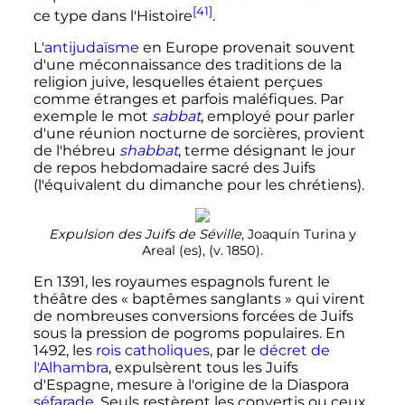
[41]
ce type dans l'Histoire
.
L'
antijudaïsme
en Europe provenait souvent
d'une méconnaissance des traditions de la
religion juive, lesquelles étaient perçues
comme étranges et parfois maléfiques. Par
exemple le mot
sabbat
, employé pour parler
d'une réunion nocturne de sorcières, provient
de l'hébreu
shabbat
, terme désignant le jour
de repos hebdomadaire sacré des Juifs
(l'équivalent du dimanche pour les chrétiens).
Expulsion des Juifs de Séville
, Joaquín Turina y
Areal
(es)
, (v. 1850).
En 1391, les royaumes espagnols furent le
théâtre des «
baptêmes sanglants
» qui virent
de nombreuses conversions forcées de Juifs
sous la pression de pogroms populaires. En
1492, les
rois catholiques
, par le
décret de
l'Alhambra
, expulsèrent tous les Juifs
d'Espagne, mesure à l'origine de la Diaspora
séfarade
. Seuls restèrent les convertis ou ceux