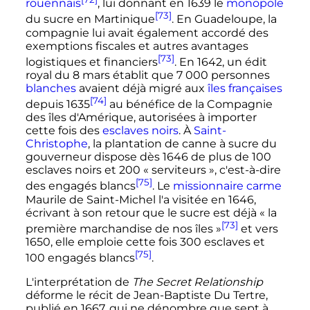
rouennais
, lui donnant en 1639 le
monopole
[73]
du sucre en Martinique
. En Guadeloupe, la
compagnie lui avait également accordé des
exemptions fiscales et autres avantages
[73]
logistiques et financiers
. En 1642, un édit
royal du 8 mars établit que 7 000 personnes
blanches
avaient déjà migré aux
îles françaises
[74]
depuis 1635
au bénéfice de la Compagnie
des îles d'Amérique, autorisées à importer
cette fois des
esclaves
noirs
. À
Saint-
Christophe
, la plantation de canne à sucre du
gouverneur dispose dès 1646 de plus de 100
esclaves noirs et 200 «
serviteurs
», c'est-à-dire
[75]
des engagés blancs
. Le
missionnaire
carme
Maurile de Saint-Michel l'a visitée en 1646,
écrivant à son retour que le sucre est déjà
« la
[73]
première marchandise de nos îles »
et vers
1650, elle emploie cette fois 300 esclaves et
[75]
100 engagés blancs
.
L'interprétation de
The Secret Relationship
déforme le récit de Jean-Baptiste Du Tertre,
publié en 1667, qui ne dénombre que sept à