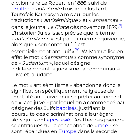
dictionnaire Le Robert, en 1886, suivi de
l’
épithète
antisémite
trois ans plus tard.
Toutefois Karmasyn a mis au jour les
traductions «
antisémitique
» et «
antisémite
»
[7]
dans le journal
Le Globe
dès
novembre 1879
.
L'historien Jules Isaac précise que le terme
«
antisémitisme
» est par lui-même équivoque,
alors que «
son contenu […] est
[8]
essentiellement anti-juif
»
. W. Marr utilise en
effet le mot «
Semitismus
» comme synonyme
de «
Judentum
», lequel désigne
indifféremment le judaïsme, la communauté
juive et la judaïté.
Le mot «
antisémitisme
» abandonne donc la
signification spécifiquement religieuse de
l'hostilité anti-juive pour se prêter au concept
de «
race juive
» par lequel on a commencé par
désigner des Juifs
baptisés
, justifiant la
poursuite des discriminations à leur égard
alors qu’ils ont
apostasié
. Des théories pseudo-
scientifiques sur la conception de «
race
» se
sont répandues en
Europe
dans la seconde