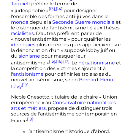
Taguieff
préfère le terme de
[13]
,
[14]
«
judéophobie
»
pour désigner
l'ensemble des formes anti-juives dans le
monde
depuis la
Seconde Guerre mondiale
et
le distinguer de l'antisémitisme lié aux thèses
racialistes
. D'autres préfèrent parler de
«
nouvel antisémitisme
» pour qualifier les
idéologies
plus récentes qui s'appuieraient sur
la dénonciation d'un «
supposé lobby juif ou
du
sionisme
pour masquer leur
[15]
,
[16]
,
[17]
antisémitisme
»
. Le
négationnisme
et
la compétition des victimes s'ajoutent à
l'
antisionisme
pour définir les trois axes du
nouvel antisémitisme, selon
Bernard-Henri
[18]
Lévy
.
Nicole Gnesotto, titulaire de la chaire «
Union
européenne
» au
Conservatoire national des
arts et métiers
, propose de distinguer trois
sources de l'antisémitisme contemporain en
[19]
France
:
« L’antisémitisme historique d’abord,