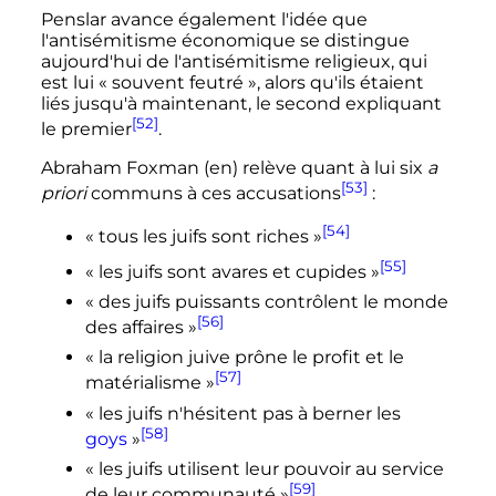
Penslar avance également l'idée que
l'antisémitisme économique se distingue
aujourd'hui de l'antisémitisme religieux, qui
est lui «
souvent feutré
», alors qu'ils étaient
liés jusqu'à maintenant, le second expliquant
[52]
le premier
.
Abraham Foxman
(en)
relève quant à lui six
a
[53]
priori
communs à ces accusations
:
[54]
«
tous les juifs sont riches
»
[55]
«
les juifs sont avares et cupides
»
«
des juifs puissants contrôlent le monde
[56]
des affaires
»
«
la religion juive prône le profit et le
[57]
matérialisme
»
«
les juifs n'hésitent pas à berner les
[58]
goys
»
«
les juifs utilisent leur pouvoir au service
[59]
de leur communauté
»