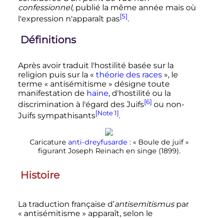
confessionnel
, publié la même année mais où
[5]
l'expression n'apparaît pas
.
Définitions
Après avoir traduit l'hostilité basée sur la
religion puis sur la «
théorie des races
», le
terme «
antisémitisme
» désigne toute
manifestation de
haine
, d'hostilité ou la
[6]
discrimination à l'égard des Juifs
ou non-
[Note 1]
Juifs sympathisants
.
Caricature
anti-dreyfusarde
: «
Boule de juif
»
figurant Joseph Reinach en singe (1899).
Histoire
La traduction française d’
antisemitismus
par
«
antisémitisme
» apparaît, selon le