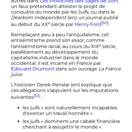
autres dans
Les Protocoles des Sages de Sion
,
un faux prétendant attester le projet de
conquête du monde par les Juifs, ou dans le
Dearborn Independent
(en)
, un journal publié
[50]
e
au début du
XX
siècle
par
Henry Ford
.
Remplaçant peu à peu l'antijudaïsme, cet
antisémitisme prend son essor, comme
e
l'antisémitisme racial, au cours du
XIX
siècle
,
parallèlement au développement du
capitalisme industriel dans le monde
occidental. Il est incarné en France par
Édouard Drumont
dans son ouvrage
La France
juive
.
L'historien Derek Penslar
(en)
explique que
ces allégations s'appuient sur les imputations
[51]
suivantes
:
les juifs «
sont naturellement incapables
d'exercer un travail honnête
».
les juifs «
dominent une cabale financière
cherchant à assujettir le monde
».