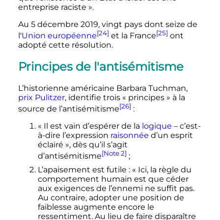
entreprise raciste
».
Au 5 décembre 2019, vingt pays dont seize de
[24]
[25]
l'
Union européenne
et la France
ont
adopté cette résolution.
Principes de l'antisémitisme
L’historienne américaine Barbara Tuchman,
prix Pulitzer
, identifie trois «
principes
» à la
[26]
source de l’antisémitisme
:
«
Il est vain d’espérer de la
logique
– c’est-
à-dire l’expression
raisonnée
d’un esprit
éclairé
», dès qu’il s’agit
[Note 2]
d’antisémitisme
;
L’apaisement est futile
: «
Ici, la règle du
comportement humain est que céder
aux exigences de l’ennemi ne suffit pas.
Au contraire, adopter une position de
faiblesse augmente encore le
ressentiment. Au lieu de faire disparaître