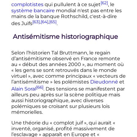
[62]
complotistes
qui pullulent à ce sujet
, le
système bancaire
mondial n'est pas entre les
mains de la banque Rothschild, c'est-à-dire
[63]
,
[64]
,
[65]
des Juifs
.
Antisémitisme historiographique
Selon l’historien Tal Bruttmann, le regain
d’antisémitisme observé en France remonte
au
« début des années 2000 »
, au moment où
« les gens se sont retrouvés dans le monde
virtuel »
, avec comme principaux
« vecteurs de
l’antisémitisme »
les polémistes
Dieudonné
et
[66]
Alain Soral
. Des tensions se manifestent par
ailleurs peu après sur la scène politique mais
aussi historiographique, avec diverses
polémiques se croisant sur plusieurs lois
mémorielles.
Une théorie du «
complot juif
», qui aurait
«
inventé, organisé, profité massivement de
l’esclavage »
apparaît en Europe et
«