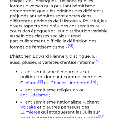
religieux ou politiques. Il avance que les
formes diverses qu'a pris l'antisémitisme
démontrent que «
les origines des différents
préjugés antisémites sont ancrés dans
différentes périodes de l'Histoire
». Pour lui, les
divers aspects des préjugés antisémites au
cours des époques et leur distribution variable
au sein des classes sociales «
rend
particulièrement difficile la définition des
[31]
formes de l'antisémitisme
»
.
L'historien Edward Flannery distingue, lui
[32]
aussi, plusieurs variétés d'antisémitisme
:
«
l'antisémitisme économique et
politique
», donnant comme exemples
[33]
[34]
Cicéron
ou
Charles Lindbergh
;
«
l'antisémitisme religieux
» ou
antijudaïsme
;
«
l'antisémitisme nationaliste
», citant
Voltaire
et d'autres penseurs des
Lumières
qui attaquèrent les Juifs sur
[35]