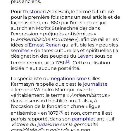
plus anciens.
Pour l'
historien
Alex Bein, le terme fut utilisé
pour la première fois (dans un seul article et de
façon isolée), en 1860 par l'intellectuel juif
autrichien Moritz Steinschneider dans
l'expression «
préjugés antisémites
»
(«
antisemitische Vorurteile
»), afin de railler les
idées d'
Ernest Renan
qui affuble les «
peuples
sémites
» de tares culturelles et spirituelles (la
désignation des peuples du
Levant
sous ce
[3]
terme remontait à 1781)
. Cette utilisation
isolée n'eut aucune postérité.
Le spécialiste du
négationnisme
Gilles
Karmasyn rappelle que c'est le
journaliste
allemand Wilhelm Marr qui invente
véritablement le terme «
Antisemitismus
»
dans le sens «
d'hostilité aux Juifs
», à
l'occasion de la fondation d'une «
ligue
[4]
antisémite
» en 1879
et non, comme il est
parfois rapporté, dans son
pamphlet
anti-juif
Victoire du
judaïsme
sur la germanité
considérée d'un point de vue non