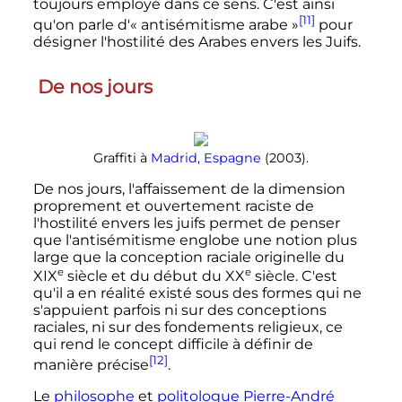
toujours employé dans ce sens. C'est ainsi
[11]
qu'on parle d'«
antisémitisme arabe
»
pour
désigner l'hostilité des Arabes envers les Juifs.
De nos jours
Graffiti à
Madrid
,
Espagne
(2003).
De nos jours, l'affaissement de la dimension
proprement et ouvertement raciste de
l'hostilité envers les juifs permet de penser
que l'antisémitisme englobe une notion plus
large que la conception raciale originelle du
e
e
XIX
siècle
et du début du
XX
siècle
. C'est
qu'il a en réalité existé sous des formes qui ne
s'appuient parfois ni sur des conceptions
raciales, ni sur des fondements religieux, ce
qui rend le concept difficile à définir de
[12]
manière précise
.
Le
philosophe
et
politologue
Pierre-André