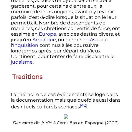
marranes, accusés de «
judaïser en secret
»
gardèrent, pour certains d'entre eux, la
mémoire de leurs origines, avant d'y revenir
parfois, c'est-à-dire lorsque la situation le leur
permettait. Nombre de descendants de
marranes, ces chrétiens convertis de force, ont
essaimé en
Europe
, avec des destins divers, et
jusqu'en
Amérique
, ou même en
Asie
, où
l'
Inquisition
continua à les poursuivre
longtemps après leur départ du Vieux
Continent, pour tenter de faire disparaître le
judaïsme
.
Traditions
La mémoire de ces événements se loge dans
la documentation mais quelquefois aussi dans
[42]
des rituels culturels
scoriacés
.
Danzante
dit
judío
à Camuñas en Espagne (2006).