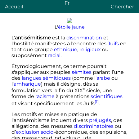
Fr
Accueil
Chercher
L'
étoile jaune
L’
antisémitisme
est la
discrimination
et
l'hostilité manifestées à l'encontre des
Juifs
en
tant que groupe
ethnique
,
religieux
ou
supposément
racial
.
Étymologiquement, ce terme pourrait
s'appliquer aux peuples
sémites
parlant l’une
des
langues sémitiques
(comme l'
arabe
ou
l'
amharique
) mais il désigne, dès sa
e
formulation vers la fin du
XIX
siècle
, une
forme de
racisme
à prétentions
scientifiques
[1]
et visant spécifiquement les Juifs
.
Les motifs et mises en pratique de
l'antisémitisme incluent divers
préjugés
, des
allégations, des mesures
discriminatoires
ou
d’
exclusion socio
-économique, des expulsions,
des massacres d’individus ou de