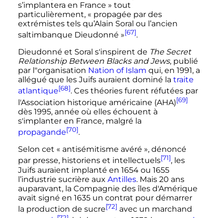
s’implantera en France »
tout
particulièrement,
« propagée par des
extrémistes tels qu’Alain Soral ou l’ancien
[67]
saltimbanque Dieudonné »
.
Dieudonné et Soral s'inspirent de
The Secret
Relationship Between Blacks and Jews
, publié
par l"organisation
Nation of Islam
qui, en 1991, a
allégué que les Juifs auraient dominé la
traite
[68]
atlantique
. Ces théories furent réfutées par
[69]
l'Association historique américaine (AHA)
dès 1995, année où elles échouent à
s'implanter en France, malgré la
[70]
propagande
.
Selon cet
« antisémitisme avéré »
, dénoncé
[71]
par presse, historiens et intellectuels
, les
Juifs auraient implanté en 1654 ou 1655
l’industrie sucrière aux
Antilles
. Mais 20 ans
auparavant, la Compagnie des îles d'Amérique
avait signé en 1635 un contrat pour démarrer
[72]
la production de sucre
avec un marchand
[72]