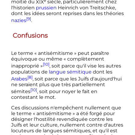
e
moitié du
XIX
siècle
, particulièrement chez
l'historien
prussien
Heinrich von Treitschke,
dont les idées seront reprises dans les théories
[9]
nazies
.
Confusions
Le terme «
antisémitisme
» peut paraître
équivoque ou même «
complètement
[10]
inapproprié
»
, soit parce qu'il vise les autres
populations de
langue sémitique
dont les
[8]
Arabes
, soit parce que les Juifs d'aujourd'hui
ne seraient plus que très partiellement
[10]
sémites
, soit pour noyer le fait en
contestant le mot.
Ces discussions n'empêchent nullement que
le terme «
antisémitisme
» a été forgé pour
désigner l'hostilité revendiquée contre les
Juifs et leur culture, nullement contre d'autres
locuteurs de langues sémitiques, et qu'il est