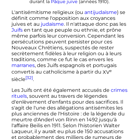
durant la
Pâque juive
(années 1910).
L'antisémitisme religieux (ou
antijudaïsme
) se
définit comme l'opposition aux croyances
juives et au
judaïsme
. Il n'attaque donc pas les
Juifs
en tant que peuple ou ethnie, et prône
même parfois leur conversion. Cependant les
persécutions peuvent persister pour ces
Nouveaux Chrétiens, suspectés de rester
secrètement fidèles à leur religion ou à leurs
traditions, comme ce fut le cas envers les
marranes
, des Juifs espagnols et portugais
e
convertis au catholicisme à partir du
XV
[32]
siècle
.
Les Juifs ont été également accusés de
crimes
rituels
, souvent au travers de légendes
d'enlèvement d'enfants pour des sacrifices. Il
s'agit de l'une des allégations antisémites les
plus anciennes de l'Histoire
: de la légende du
meurtre d'Anderl von Rinn en 1492 jusqu'à
l'affaire Beilis en 1911. Selon l'historien Walter
Laqueur, il y aurait eu plus de 150 accusations
et probablement des milliers de rumeurs de