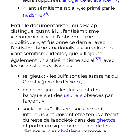
leurs supposées
arrogance
et
avarice
;
«
l'antisémitisme racial
», exprimé par le
[36]
nazisme
.
Enfin le documentariste Louis Harap
distingue, quant à lui, l'antisémitisme
«
économique
» de l'antisémitisme
«
politique
», et fusionne ce dernier avec
l'antisémitisme «
nationaliste
» au sein d'un
«
antisémitisme idéologique.
» Il ajoute
[37]
également un antisémitisme social
, avec
les propositions suivantes
:
religieux
: «
les Juifs sont les assassins du
Christ
» (peuple déicide)
;
économique
: «
les Juifs sont des
banquiers et des
usuriers
obsédés par
l'argent
»
;
social
: «
les Juifs sont socialement
inférieurs
» et doivent être tenus à l'écart
du reste de la société dans des
ghettos
et porter un signe permettant de les
distinguer des
chrétiens
, comme la