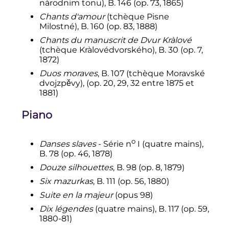
nàrodnim tonu
), B. 146 (op. 73, 1865)
Chants d'amour
(tchèque
Pisne
Milostné
), B. 160 (op. 83, 1888)
Chants du manuscrit de Dvur Kràlové
(tchèque
Kràlovédvorského
), B. 30 (op. 7,
1872)
Duos moraves
, B. 107 (tchèque
Moravské
dvojzpěvy
), (op. 20, 29, 32 entre 1875 et
1881)
Piano
o
Danses slaves
- Série
n
I
(quatre mains),
B. 78 (op. 46, 1878)
Douze silhouettes
, B. 98 (op. 8, 1879)
Six mazurkas
, B. 111 (op. 56, 1880)
Suite en la majeur
(opus 98)
Dix légendes
(quatre mains), B. 117 (op. 59,
1880-81)