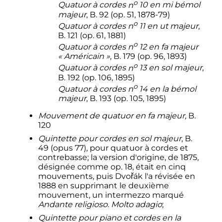
o
Quatuor à cordes
n
10
en mi bémol
majeur
, B. 92 (op. 51, 1878-79)
o
Quatuor à cordes
n
11
en ut majeur
,
B. 121 (op. 61, 1881)
o
Quatuor à cordes
n
12
en fa majeur
«
Américain
»
, B. 179 (op. 96, 1893)
o
Quatuor à cordes
n
13
en sol majeur
,
B. 192 (op. 106, 1895)
o
Quatuor à cordes
n
14
en la bémol
majeur
, B. 193 (op. 105, 1895)
Mouvement de quatuor en fa majeur,
B.
120
Quintette pour cordes en sol majeur
, B.
49 (opus 77), pour quatuor à cordes et
contrebasse; la version d'origine, de 1875,
désignée comme op. 18, était en cinq
mouvements, puis Dvořák l'a révisée en
1888 en supprimant le deuxième
mouvement, un intermezzo marqué
Andante religioso. Molto adagio
;
Quintette pour piano et cordes en la