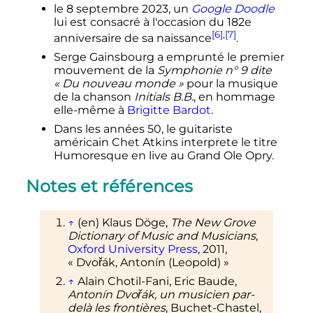
le
8 septembre 2023
, un
Google Doodle
lui est consacré à l'occasion du 182e
[6]
,
[7]
anniversaire de sa naissance
.
Serge Gainsbourg a emprunté le premier
mouvement de la
Symphonie n° 9 dite
«
Du nouveau monde
»
pour la musique
de la chanson
Initials B.B.
, en hommage
elle-même à
Brigitte Bardot
.
Dans les années 50, le guitariste
américain Chet Atkins interprete le titre
Humoresque en live au Grand Ole Opry.
Notes et références
↑
(en)
Klaus Döge,
The New Grove
Dictionary of Music and Musicians
,
Oxford University Press
,
2011
,
«
Dvořák, Antonín (Leopold)
»
↑
Alain Chotil-Fani, Eric Baude,
Antonín Dvořák, un musicien par-
delà les frontières
, Buchet-Chastel,