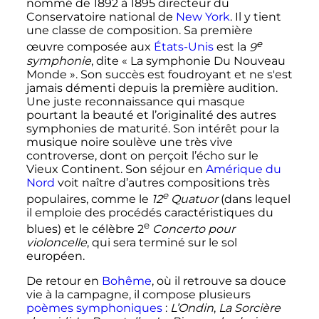
nommé de 1892 à 1895 directeur du
Conservatoire national de
New York
. Il y tient
une classe de composition. Sa première
e
œuvre composée aux
États-Unis
est la
9
symphonie
, dite «
La symphonie Du Nouveau
Monde
». Son succès est foudroyant et ne s'est
jamais démenti depuis la première audition.
Une juste reconnaissance qui masque
pourtant la beauté et l’originalité des autres
symphonies de maturité. Son intérêt pour la
musique noire soulève une très vive
controverse, dont on perçoit l’écho sur le
Vieux Continent. Son séjour en
Amérique du
Nord
voit naître d’autres compositions très
e
populaires, comme le
12
Quatuor
(dans lequel
il emploie des procédés caractéristiques du
e
blues) et le célèbre
2
Concerto pour
violoncelle
, qui sera terminé sur le sol
européen.
De retour en
Bohême
, où il retrouve sa douce
vie à la campagne, il compose plusieurs
poèmes symphoniques
:
L’Ondin
,
La Sorcière