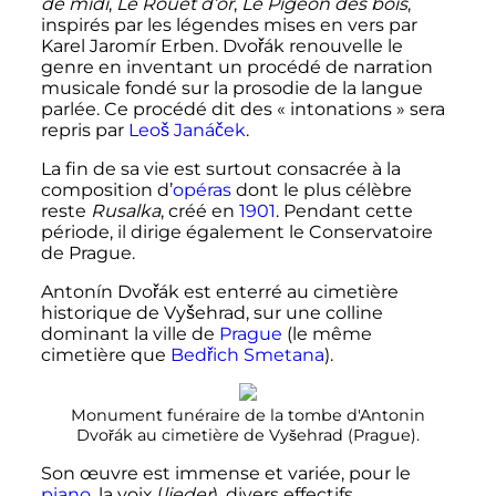
de midi
,
Le Rouet d’or
,
Le Pigeon des bois
,
inspirés par les légendes mises en vers par
Karel Jaromír Erben. Dvořák renouvelle le
genre en inventant un procédé de narration
musicale fondé sur la prosodie de la langue
parlée. Ce procédé dit des
« intonations »
sera
repris par
Leoš Janáček
.
La fin de sa vie est surtout consacrée à la
composition d’
opéras
dont le plus célèbre
reste
Rusalka
, créé en
1901
. Pendant cette
période, il dirige également le Conservatoire
de Prague.
Antonín Dvořák est enterré au cimetière
historique de Vyšehrad, sur une colline
dominant la ville de
Prague
(le même
cimetière que
Bedřich Smetana
).
Monument funéraire de la tombe d'Antonin
Dvořák au cimetière de Vyšehrad (Prague).
Son œuvre est immense et variée, pour le
piano
, la voix (
lieder
), divers effectifs