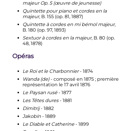
majeur Op. 5 (œuvre de jeunesse)
Quintette pour piano et cordes en la
majeur
, B. 155 (op. 81, 1887)
Quintette à cordes en mi bémol majeur
,
B. 180 (op. 97, 1893)
Sextuor à cordes en la majeur
, B. 80 (op.
48, 1878)
Opéras
Le Roi et le Charbonnier
- 1874
Wanda
(de)
- composé en 1875
; première
représentation le 17 avril 1876
Le Paysan rusé
- 1877
Les Têtes dures
- 1881
Dimitrij
- 1882
Jakobín
- 1889
Le Diable et Catherine
- 1899