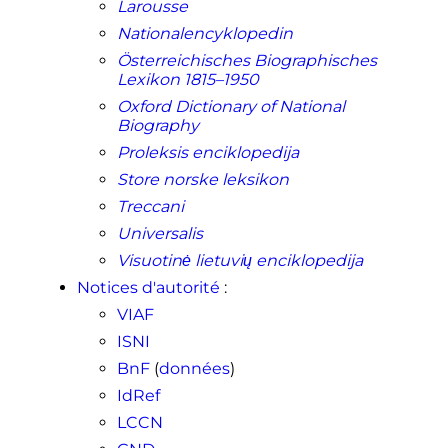
Larousse
Nationalencyklopedin
Österreichisches Biographisches
Lexikon 1815–1950
Oxford Dictionary of National
Biography
Proleksis enciklopedija
Store norske leksikon
Treccani
Universalis
Visuotinė lietuvių enciklopedija
Notices d'autorité
:
VIAF
ISNI
BnF
(
données
)
IdRef
LCCN