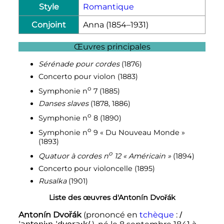
Style
Romantique
Conjoint
Anna (1854–1931)
Œuvres principales
Sérénade pour cordes
(1876)
Concerto pour violon (1883)
o
Symphonie
n
7 (1885)
Danses slaves
(1878, 1886)
o
Symphonie
n
8 (1890)
o
Symphonie
n
9
« Du Nouveau Monde »
(1893)
o
Quatuor à cordes
n
12
« Américain »
(1894)
Concerto pour violoncelle (1895)
Rusalka
(1901)
Liste des œuvres d'Antonín Dvořák
Antonín Dvořák
(
prononcé
en
tchèque
:
/