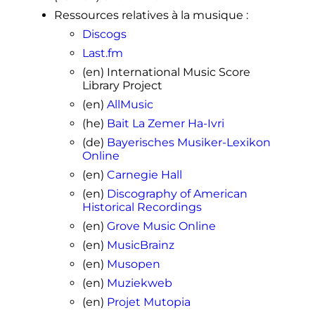
Ressources relatives à la musique
:
Discogs
Last.fm
(en)
International Music Score
Library Project
(en)
AllMusic
(he)
Bait La Zemer Ha-Ivri
(de)
Bayerisches Musiker-Lexikon
Online
(en)
Carnegie Hall
(en)
Discography of American
Historical Recordings
(en)
Grove Music Online
(en)
MusicBrainz
(en)
Musopen
(en)
Muziekweb
(en)
Projet Mutopia