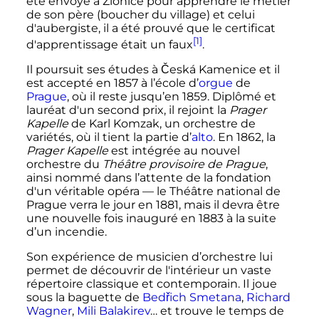
été envoyé à Zlonice pour apprendre le métier
de son père (boucher du village) et celui
d'aubergiste, il a été prouvé que le certificat
[1]
d'apprentissage était un faux
.
Il poursuit ses études à Česká Kamenice et il
est accepté en 1857 à l’école d’
orgue
de
Prague
, où il reste jusqu’en 1859. Diplômé et
lauréat d'un second prix, il rejoint la
Prager
Kapelle
de Karl Komzak, un orchestre de
variétés, où il tient la partie d’
alto
. En 1862, la
Prager Kapelle
est intégrée au nouvel
orchestre du
Théâtre provisoire de Prague
,
ainsi nommé dans l’attente de la fondation
d'un véritable opéra
—
le
Théâtre national de
Prague
verra le jour en 1881, mais il devra être
une nouvelle fois inauguré en 1883 à la suite
d’un incendie.
Son expérience de musicien d’orchestre lui
permet de découvrir de l'intérieur un vaste
répertoire classique et contemporain. Il joue
sous la baguette de
Bedřich Smetana
,
Richard
Wagner
,
Mili Balakirev
… et trouve le temps de