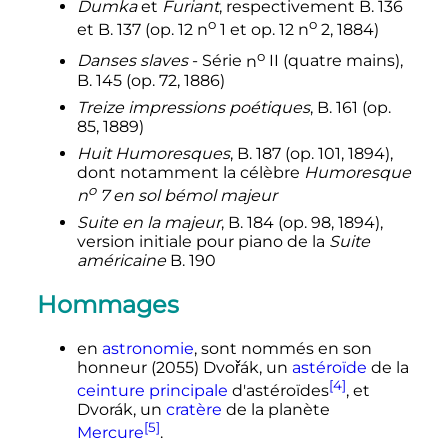
Dumka
et
Furiant
, respectivement B. 136
o
o
et B. 137 (op. 12
n
1
et op. 12
n
2
, 1884)
o
Danses slaves
- Série
n
II
(quatre mains),
B. 145 (op. 72, 1886)
Treize impressions poétiques
, B. 161 (op.
85, 1889)
Huit
Humoresques
, B. 187 (op. 101, 1894),
dont notamment la célèbre
Humoresque
o
n
7
en sol bémol majeur
Suite en la majeur
, B. 184 (op. 98, 1894),
version initiale pour piano de la
Suite
américaine
B. 190
Hommages
en
astronomie
, sont nommés en son
honneur (2055) Dvořák, un
astéroïde
de la
[4]
ceinture principale
d'astéroïdes
, et
Dvorák, un
cratère
de la planète
[5]
Mercure
.