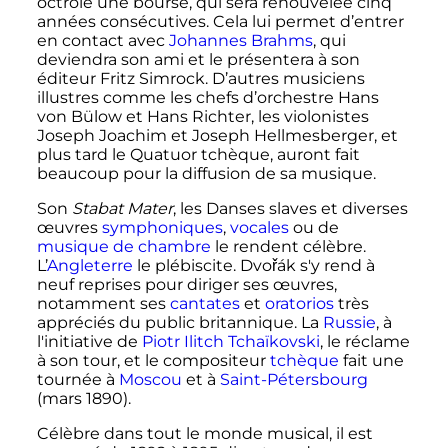
octroie une bourse, qui sera renouvelée cinq
années consécutives. Cela lui permet d’entrer
en contact avec
Johannes Brahms
, qui
deviendra son ami et le présentera à son
éditeur Fritz Simrock. D’autres musiciens
illustres comme les chefs d’orchestre Hans
von Bülow et Hans Richter, les violonistes
Joseph Joachim et Joseph Hellmesberger, et
plus tard le Quatuor tchèque, auront fait
beaucoup pour la diffusion de sa musique.
Son
Stabat Mater
, les Danses slaves et diverses
œuvres
symphoniques
,
vocales
ou de
musique de chambre
le rendent célèbre.
L’
Angleterre
le plébiscite. Dvořák s'y rend à
neuf reprises pour diriger ses œuvres,
notamment ses
cantates
et
oratorios
très
appréciés du public britannique. La
Russie
, à
l'initiative de
Piotr Ilitch Tchaïkovski
, le réclame
à son tour, et le compositeur
tchèque
fait une
tournée à
Moscou
et à
Saint-Pétersbourg
(mars 1890).
Célèbre dans tout le monde musical, il est