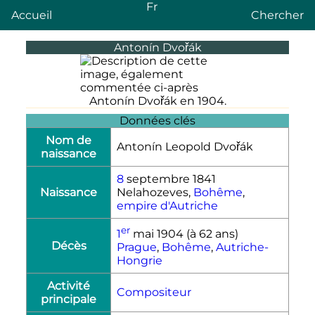
Fr
Accueil
Chercher
Antonín Dvořák
Antonín Dvořák en 1904.
Données clés
Nom de
Antonín Leopold Dvořák
naissance
8
septembre 1841
Naissance
Nelahozeves,
Bohême
,
empire d'Autriche
er
1
mai 1904
(à 62 ans)
Décès
Prague
,
Bohême
,
Autriche-
Hongrie
Activité
Compositeur
principale