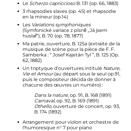
Le
Scherzo capriccioso
B. 131 (op. 66, 1883)
3 rhapsodies slaves (op. 45) et rhapsodie
en la mineur (op.14)
Les
Variations symphoniques
(Symfonické variace z písně „Já jsem
huslař“), B. 70 (op. 78, 1877)
Ma patrie, ouverture, B. 125a (extraite de la
musique de scène pour la pièce de F. F.
Samberka
: “ Josef Kajetán Tyl ”, B. 125 (Op.
62, 1882)
Un triptyque d'ouvertures intitulé
Nature,
Vie et Amour
(au départ sous le seul op.91,
puis le compositeur décida de donner à
chacune des œuvres un numéro)
:
Dans la nature
, op. 91, B. 168 (1891)
Carnaval
, op. 92, B. 169 (1891)
Othello
, ouverture de concert, op. 93,
B. 174 (1892)
Arrangement pour violon et orchestre de
l'humoresque n° 7 pour piano