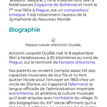
ˈantoɲiːn ˈdvor̝aːk/
), né le
8 septembre 1841
à
Nelahozeves (
royaume de Bohême
) et mort le
er
1
mai 1904
à
Prague
, est un
compositeur
tchèque
. Il est notamment l'auteur de la
Symphonie du Nouveau Monde
.
Biographie
Maison natale d'Antonín Dvořák.
Antonín Leopold Dvořák naît le
8 septembre
1841
à Nelahozeves, à
30 kilomètres
au nord de
Prague
, sur le territoire de l'
empire d'Autriche
.
Ses parents se rendent compte assez tôt des
capacités musicales de leur fils et lui font
quitter l'école pour l’envoyer en 1853 chez un
oncle de Zlonice, où il apprend l’
allemand
, la
langue officielle de l’administration impériale
autrichienne
, et améliore la culture musicale
qu’il avait acquise avec l'
orchestre
du village. Si
e
des biographies du
XX
siècle
affirment qu'il a