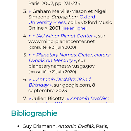
Paris, 2007, pp. 231-234
↑
Graham
Melville-Mason
et Nigel
Simeone
,
Supraphon
,
Oxford
University Press
,
coll.
«
Oxford Music
Online
»,
2001
(
lire en ligne
)
↑
«
IAU Minor Planet Center
»
, sur
www.minorplanetcenter.net
(consulté le
21 juin 2020
)
↑
«
Planetary Names: Crater, craters:
Dvorák on Mercury
»
, sur
planetarynames.wr.usgs.gov
(consulté le
21 juin 2020
)
↑
«
Antonín Dvořák's 182nd
Birthday
»
, sur
google.com
,
8
septembre 2023
↑
Julien Ricotta,
«
Antonín Dvořák
:
qui est le célèbre compositeur mis à
l'honneur par Google
?
»
, sur
rtl.fr
,
8
Bibliographie
septembre 2023
Guy Erismann,
Antonín Dvořák
, Paris,