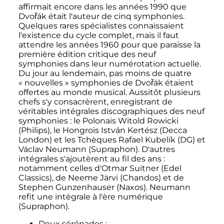
affirmait encore dans les années 1990 que
Dvořák était l'auteur de cinq symphonies.
Quelques rares spécialistes connaissaient
l'existence du cycle complet, mais il faut
attendre les années 1960 pour que paraisse la
première édition critique des neuf
symphonies dans leur numérotation actuelle.
Du jour au lendemain, pas moins de quatre
«
nouvelles
» symphonies de Dvořák étaient
offertes au monde musical. Aussitôt plusieurs
chefs s'y consacrèrent, enregistrant de
véritables intégrales discographiques des neuf
symphonies
: le Polonais Witold Rowicki
(Philips), le Hongrois István Kertész (Decca
London) et les Tchèques Rafael Kubelík (DG) et
Václav Neumann (Supraphon). D'autres
intégrales s'ajoutèrent au fil des ans
:
notamment celles d'Otmar Suitner (Edel
Classics), de Neeme Järvi (Chandos) et de
Stephen Gunzenhauser (Naxos). Neumann
refit une intégrale à l'ère numérique
(Supraphon).
Deux sérénades
: