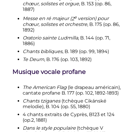
chœur, solistes et orgue
, B. 153 (op. 86,
1887)
e
Messe en ré majeur (
2
version
) pour
chœur, solistes et orchestre
, B. 175 (op. 86,
1892)
Oratorio sainte Ludmilla
, B. 144 (op. 71,
1886)
Chants bibliques
, B. 189 (op. 99, 1894)
Te Deum
, B. 176 (op. 103, 1892)
Musique vocale profane
The American Flag
(le drapeau américain),
cantate profane B. 177 (op. 102, 1892-1893)
Chants tziganes
(tchèque
Cikánské
melodie
), B. 104 (op. 55, 1880)
4 chants extraits de Cyprès, B123 et 124
(op.2, 1881)
Dans le style populaire
(tchèque
V