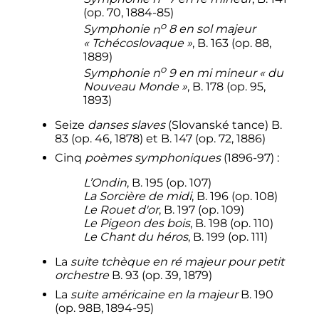
(op. 70, 1884-85)
o
Symphonie
n
8
en sol majeur
«
Tchécoslovaque
»
, B. 163 (op. 88,
1889)
o
Symphonie
n
9
en mi mineur
«
du
Nouveau Monde
»
, B. 178 (op. 95,
1893)
Seize
danses slaves
(Slovanské tance) B.
83 (op. 46, 1878) et B. 147 (op. 72, 1886)
Cinq
poèmes symphoniques
(1896-97)
:
L’Ondin
, B. 195 (op. 107)
La Sorcière de midi
, B. 196 (op. 108)
Le Rouet d'or
, B. 197 (op. 109)
Le Pigeon des bois
, B. 198 (op. 110)
Le Chant du héros
, B. 199 (op. 111)
La
suite tchèque en ré majeur pour petit
orchestre
B. 93 (op. 39, 1879)
La
suite américaine en la majeur
B. 190
(op. 98B, 1894-95)