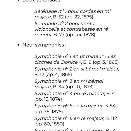
o
Sérénade
n
1
pour cordes en mi
majeur
, B. 52 (op. 22, 1875)
o
Sérénade
n
2
pour vents,
violoncelle et contrebasse en ré
mineur
, B. 77 (op. 44, 1878)
Neuf symphonies
:
o
Symphonie
n
1
en ut mineur
«
Les
cloches de Zlonice
»
, B. 9 (op. 3, 1865)
o
Symphonie
n
2
en si bémol majeur
,
B. 12 (op. 4, 1865)
o
Symphonie
n
3
en mi bémol
majeur
, B. 34 (op. 10, 1873)
o
Symphonie
n
4
en ré mineur
, B. 41
(op. 13, 1874)
o
Symphonie
n
5
en fa majeur
, B. 54
(op. 76, 1875)
o
Symphonie
n
6
en ré majeur
, B. 112
(op. 60, 1880)
o
Symphonie
n
7
en ré mineur
, B. 141