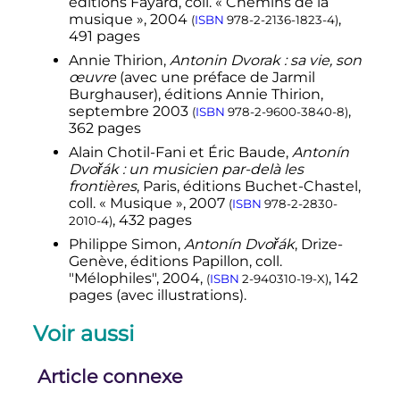
éditions Fayard, coll. «
Chemins de la
musique
», 2004
,
(
ISBN
978-2-2136-1823-4
)
491 pages
Annie Thirion,
Antonin Dvorak
: sa vie, son
œuvre
(avec une préface de Jarmil
Burghauser), éditions Annie Thirion,
septembre 2003
,
(
ISBN
978-2-9600-3840-8
)
362 pages
Alain Chotil-Fani et Éric Baude,
Antonín
Dvořák
: un musicien par-delà les
frontières
, Paris, éditions Buchet-Chastel,
coll. «
Musique
», 2007
(
ISBN
978-2-2830-
,
432 pages
2010-4
)
Philippe Simon,
Antonín Dvořák
, Drize-
Genève, éditions Papillon, coll.
"Mélophiles", 2004,
, 142
(
ISBN
2-940310-19-X
)
pages (avec illustrations).
Voir aussi
Article connexe