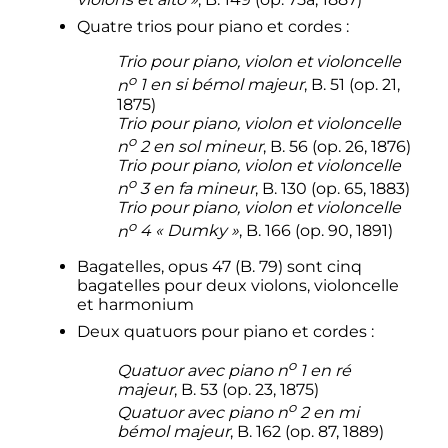
Quatre trios pour piano et cordes
:
Trio pour piano, violon et violoncelle
o
n
1
en si bémol majeur
, B. 51 (op. 21,
1875)
Trio pour piano, violon et violoncelle
o
n
2
en sol mineur
, B. 56 (op. 26, 1876)
Trio pour piano, violon et violoncelle
o
n
3
en fa mineur
, B. 130 (op. 65, 1883)
Trio pour piano, violon et violoncelle
o
n
4
«
Dumky
»
, B. 166 (op. 90, 1891)
Bagatelles, opus 47 (B. 79) sont cinq
bagatelles pour deux violons, violoncelle
et harmonium
Deux quatuors pour piano et cordes
:
o
Quatuor avec piano
n
1
en ré
majeur
, B. 53 (op. 23, 1875)
o
Quatuor avec piano
n
2
en mi
bémol majeur
, B. 162 (op. 87, 1889)