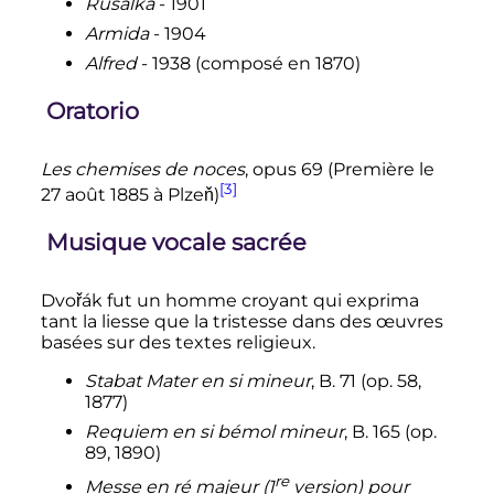
Rusalka
- 1901
Armida
- 1904
Alfred
- 1938 (composé en 1870)
Oratorio
Les chemises de noces
, opus 69 (Première le
[3]
27 août 1885
à Plzeň)
Musique vocale sacrée
Dvořák fut un homme croyant qui exprima
tant la liesse que la tristesse dans des œuvres
basées sur des textes religieux.
Stabat Mater en si mineur
, B. 71 (op. 58,
1877)
Requiem en si bémol mineur
, B. 165 (op.
89, 1890)
re
Messe en ré majeur (
1
version
) pour