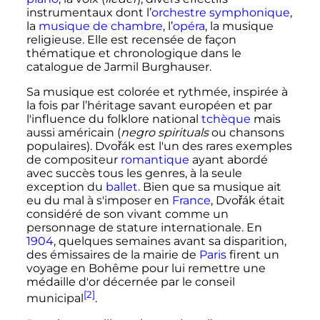
instrumentaux dont l’
orchestre
symphonique
,
la
musique de chambre
, l’
opéra
, la musique
religieuse. Elle est recensée de façon
thématique et chronologique dans le
catalogue de Jarmil Burghauser.
Sa musique est colorée et rythmée, inspirée à
la fois par l’héritage savant européen et par
l'influence du folklore national
tchèque
mais
aussi américain (
negro spirituals
ou chansons
populaires). Dvořák est l'un des rares exemples
de compositeur
romantique
ayant abordé
avec succès tous les genres, à la seule
exception du
ballet
. Bien que sa musique ait
eu du mal à s'imposer en
France
, Dvořák était
considéré de son vivant comme un
personnage de stature internationale. En
1904
, quelques semaines avant sa disparition,
des émissaires de la mairie de
Paris
firent un
voyage en Bohême pour lui remettre une
médaille d'or décernée par le conseil
[2]
municipal
.