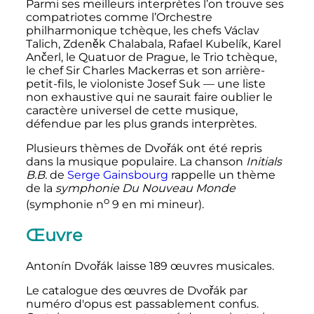
Parmi ses meilleurs interprètes l’on trouve ses
compatriotes comme l’Orchestre
philharmonique tchèque, les chefs Václav
Talich, Zdeněk Chalabala, Rafael Kubelík, Karel
Ančerl, le Quatuor de Prague, le Trio tchèque,
le chef Sir Charles Mackerras et son arrière-
petit-fils, le violoniste Josef Suk
—
une liste
non exhaustive qui ne saurait faire oublier le
caractère universel de cette musique,
défendue par les plus grands interprètes.
Plusieurs thèmes de Dvořák ont été repris
dans la musique populaire. La chanson
Initials
B.B.
de
Serge Gainsbourg
rappelle un thème
de la
symphonie Du Nouveau Monde
o
(symphonie
n
9
en mi mineur).
Œuvre
Antonín Dvořák laisse
189 œuvres
musicales.
Le catalogue des œuvres de Dvořák par
numéro d'opus est passablement confus.