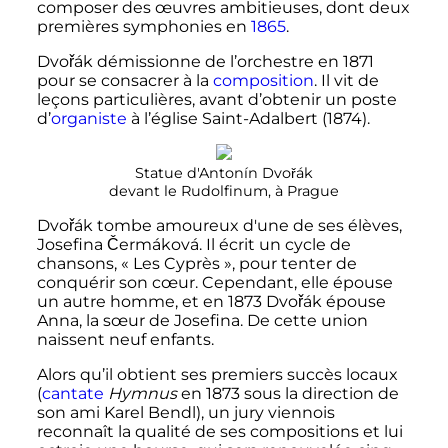
composer des œuvres ambitieuses, dont deux
premières symphonies en
1865
.
Dvořák démissionne de l’orchestre en 1871
pour se consacrer à la
composition
. Il vit de
leçons particulières, avant d’obtenir un poste
d’
organiste
à l’église Saint-Adalbert (1874).
Statue d'Antonín Dvořák
devant le Rudolfinum, à Prague
Dvořák tombe amoureux d'une de ses élèves,
Josefina Čermáková. Il écrit un cycle de
chansons,
« Les Cyprès »
, pour tenter de
conquérir son cœur. Cependant, elle épouse
un autre homme, et en 1873 Dvořák épouse
Anna, la sœur de Josefina. De cette union
naissent neuf enfants.
Alors qu’il obtient ses premiers succès locaux
(
cantate
Hymnus
en 1873 sous la direction de
son ami Karel Bendl), un jury viennois
reconnaît la qualité de ses compositions et lui