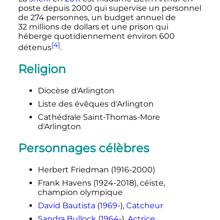
poste depuis 2000 qui supervise un personnel
de
274 personnes
, un budget annuel de
32 millions
de dollars et une prison qui
héberge quotidiennement environ 600
[4]
détenus
.
Religion
Diocèse d'Arlington
Liste des évêques d'Arlington
Cathédrale Saint-Thomas-More
d'Arlington
Personnages célèbres
Herbert Friedman (1916-2000)
Frank Havens (1924-2018), céiste,
champion olympique
David Bautista
(
1969
-),
Catcheur
Sandra Bullock
(
1964
-),
Actrice