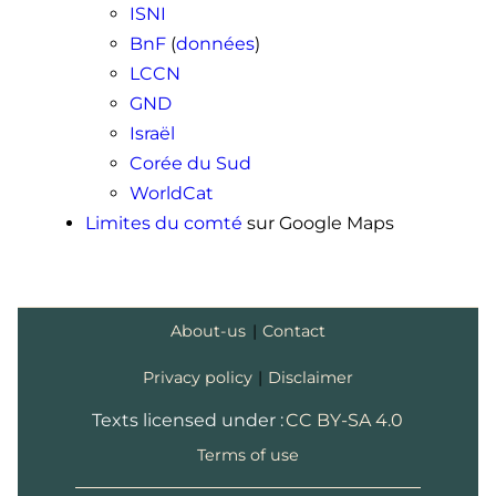
ISNI
BnF
(
données
)
LCCN
GND
Israël
Corée du Sud
WorldCat
Limites du comté
sur Google Maps
About-us
|
Contact
Privacy policy
|
Disclaimer
Texts licensed under :
CC BY-SA 4.0
Terms of use