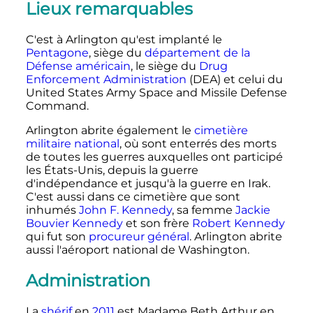
Lieux remarquables
C'est à Arlington qu'est implanté le
Pentagone
, siège du
département de la
Défense américain
, le siège du
Drug
Enforcement Administration
(DEA) et celui du
United States Army Space and Missile Defense
Command.
Arlington abrite également le
cimetière
militaire national
, où sont enterrés des morts
de toutes les guerres auxquelles ont participé
les États-Unis, depuis la guerre
d'indépendance et jusqu'à la guerre en Irak.
C'est aussi dans ce cimetière que sont
inhumés
John F. Kennedy
, sa femme
Jackie
Bouvier Kennedy
et son frère
Robert Kennedy
qui fut son
procureur général
. Arlington abrite
aussi l'aéroport national de Washington.
Administration
La
shérif
en
2011
est Madame Beth Arthur en