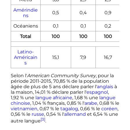
Amérindie
0,5
0,4
0,9
ns
Océaniens
0,1
0,1
0,2
Total
100
100
100
Latino-
Américain
15,1
7,9
16,7
s
Selon l'
American Community Survey
, pour la
période 2011-2015, 70,85
% de la population
âgée de plus de
5 ans
déclare parler l'
anglais
à
la maison, 14,01
% déclare parler l'
espagnol
,
1,92
% une
langue africaine
, 1,68
% une
langue
chinoise
, 1,04
% français, 0,85
% l'
arabe
, 0,68
% le
vietnamien
, 0,67
% le
tagalog
, 0,66
% le
coréen
,
0,56
% le
russe
, 0,54
% l'
allemand
et 6,54
% une
[3]
autre langue
.