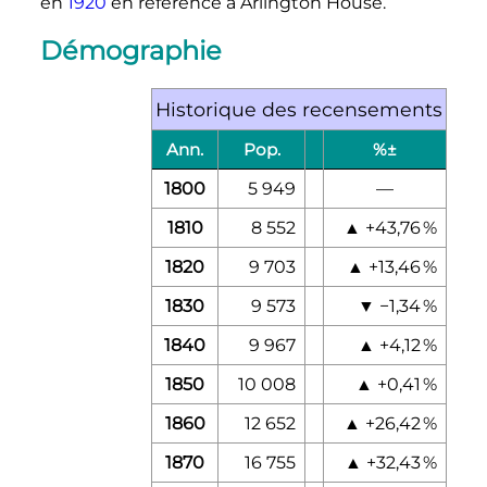
en
1920
en référence à Arlington House.
Démographie
Historique des recensements
Ann.
Pop.
%±
1800
5 949
—
1810
8 552
▲
+43,76
%
1820
9 703
▲
+13,46
%
1830
9 573
▼
−1,34
%
1840
9 967
▲
+4,12
%
1850
10 008
▲
+0,41
%
1860
12 652
▲
+26,42
%
1870
16 755
▲
+32,43
%