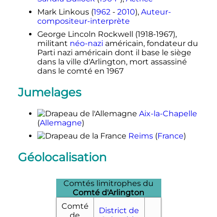
Mark Linkous (
1962
-
2010
),
Auteur-
compositeur-interprète
George Lincoln Rockwell (1918-1967),
militant
néo-nazi
américain, fondateur du
Parti nazi américain dont il base le siège
dans la ville d'Arlington, mort assassiné
dans le comté en 1967
Jumelages
Aix-la-Chapelle
(
Allemagne
)
Reims
(
France
)
Géolocalisation
Comtés limitrophes du
Comté d'Arlington
Comté
District de
de