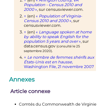
↑
(en)
«
Arlington county, VA
Population - Census 2010 and
2000
»
, sur
censusviewer.com
.
↑
(en)
«
Population of Virginia-
Census 2010 and 2000
»
, sur
censusviewer.com
.
↑
(en)
«
Language spoken at home
by ability to speak English for the
population 5 years and over
»
, sur
data.census.gov
(consulté le
25
.
septembre 2020
)
↑
Le nombre de femmes shérifs aux
États-Unis est en hausse
,
Washington File, 21 novembre 2007
Annexes
Article connexe
Comtés du Commonwealth de Virginie