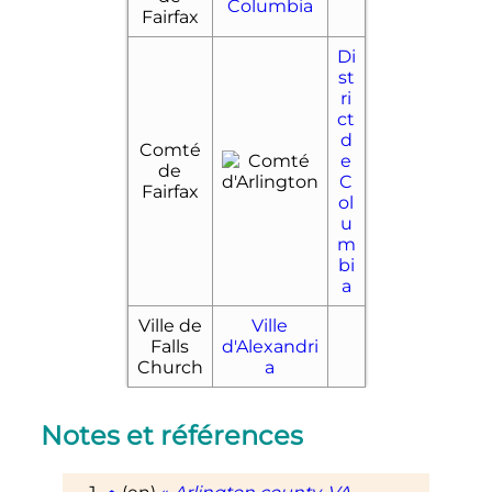
Columbia
Fairfax
Di
st
ri
ct
d
Comté
e
de
C
Fairfax
ol
u
m
bi
a
Ville de
Ville
Falls
d'Alexandri
Church
a
Notes et références