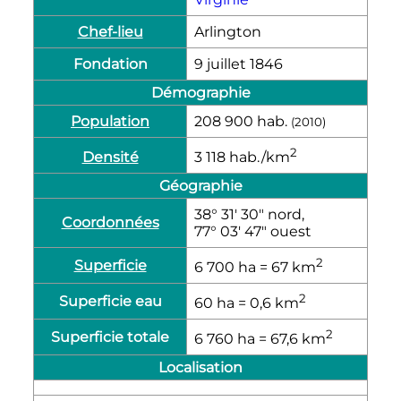
Chef-lieu
Arlington
Fondation
9 juillet 1846
Démographie
Population
208 900
hab.
(2010)
2
Densité
3 118
hab./km
Géographie
38° 31′ 30″ nord,
Coordonnées
77° 03′ 47″ ouest
2
Superficie
6 700
ha
= 67
km
2
Superficie eau
60
ha
= 0,6
km
2
Superficie totale
6 760
ha
= 67,6
km
Localisation