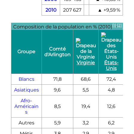
2010
207 627
▲
+9,59
%
[1]
,
[2]
Composition de la population en
% (2010)
Comté
Groupe
d'Arlington
Virginie
États-
Unis
Blancs
71,8
68,6
72,4
Asiatiques
9,6
5,5
4,8
Afro-
Américain
8,5
19,4
12,6
s
Autres
5,9
3,2
6,2
Métis
3,8
2,9
2,9