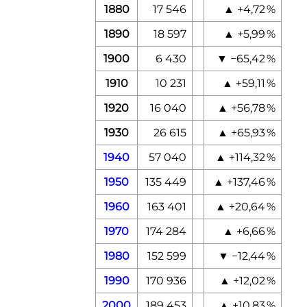
1880
17 546
▲
+4,72
%
1890
18 597
▲
+5,99
%
1900
6 430
▼
−65,42
%
1910
10 231
▲
+59,11
%
1920
16 040
▲
+56,78
%
1930
26 615
▲
+65,93
%
1940
57 040
▲
+114,32
%
1950
135 449
▲
+137,46
%
1960
163 401
▲
+20,64
%
1970
174 284
▲
+6,66
%
1980
152 599
▼
−12,44
%
1990
170 936
▲
+12,02
%
2000
189 453
▲
+10,83
%