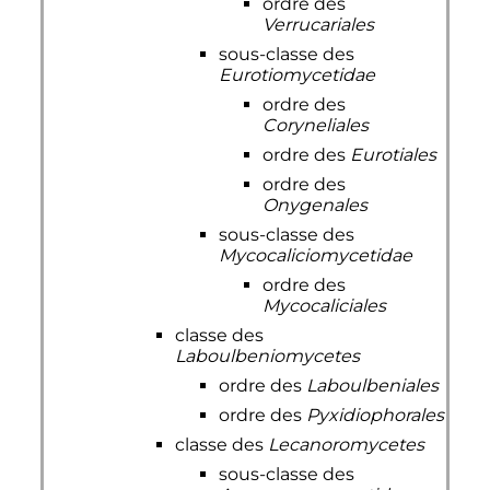
ordre des
Verrucariales
sous-classe des
Eurotiomycetidae
ordre des
Coryneliales
ordre des
Eurotiales
ordre des
Onygenales
sous-classe des
Mycocaliciomycetidae
ordre des
Mycocaliciales
classe des
Laboulbeniomycetes
ordre des
Laboulbeniales
ordre des
Pyxidiophorales
classe des
Lecanoromycetes
sous-classe des