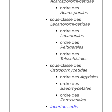
Acarosporomycetidae
ordre des
Acarosporales
sous-classe des
Lecanoromycetidae
ordre des
Lecanorales
ordre des
Peltigerales
ordre des
Teloschistales
sous-classe des
Ostropomycetidae
ordre des
Agyriales
ordre des
Baeomycetales
ordre des
Pertusariales
incertae sedis