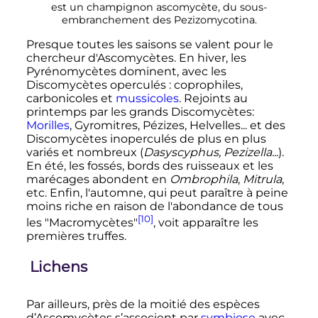
est un champignon ascomycète, du sous-
embranchement des Pezizomycotina.
Presque toutes les saisons se valent pour le
chercheur d'Ascomycètes. En hiver, les
Pyrénomycètes dominent, avec les
Discomycètes operculés
: coprophiles,
carbonicoles et
mussicoles
. Rejoints au
printemps par les grands Discomycètes:
Morilles
, Gyromitres, Pézizes, Helvelles... et des
Discomycètes inoperculés de plus en plus
variés et nombreux (
Dasyscyphus, Pezizella...
).
En été, les fossés, bords des ruisseaux et les
marécages abondent en
Ombrophila
,
Mitrula
,
etc. Enfin, l'automne, qui peut paraître à peine
moins riche en raison de l'abondance de tous
[10]
les "Macromycètes"
, voit apparaître les
premières truffes.
Lichens
Par ailleurs, près de la moitié des espèces
d’Ascomycètes s’associent par
symbiose
avec