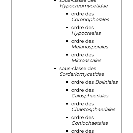
sous-classe des
Hypocreomycetidae
ordre des
Coronophorales
ordre des
Hypocreales
ordre des
Melanosporales
ordre des
Microascales
sous-classe des
Sordariomycetidae
ordre des
Boliniales
ordre des
Calosphaeriales
ordre des
Chaetosphaeriales
ordre des
Coniochaetales
ordre des