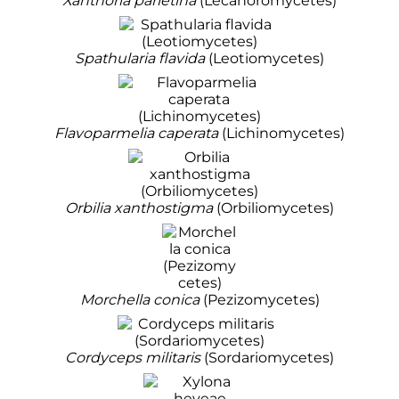
Xanthoria parietina
(Lecanoromycetes)
Spathularia flavida
(Leotiomycetes)
Flavoparmelia caperata
(Lichinomycetes)
Orbilia xanthostigma
(Orbiliomycetes)
Morchella conica
(Pezizomycetes)
Cordyceps militaris
(Sordariomycetes)