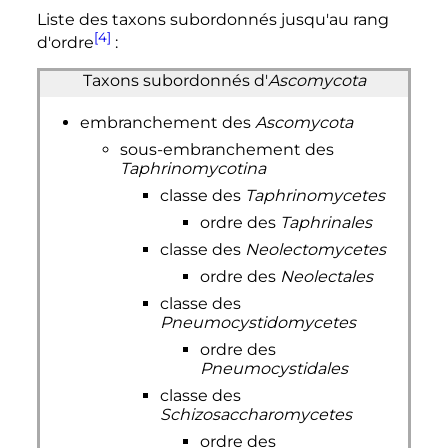
Liste des taxons subordonnés jusqu'au rang
[4]
d'ordre
:
Taxons subordonnés d'
Ascomycota
embranchement des
Ascomycota
sous-embranchement des
Taphrinomycotina
classe des
Taphrinomycetes
ordre des
Taphrinales
classe des
Neolectomycetes
ordre des
Neolectales
classe des
Pneumocystidomycetes
ordre des
Pneumocystidales
classe des
Schizosaccharomycetes
ordre des