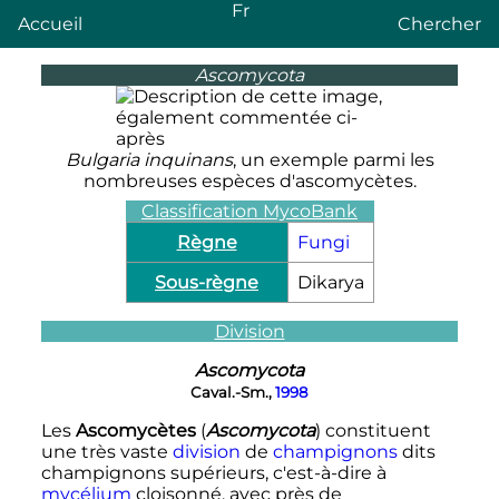
Fr
Accueil
Chercher
Ascomycota
Bulgaria inquinans
, un exemple parmi les
nombreuses espèces d'ascomycètes.
Classification MycoBank
Règne
Fungi
Sous-règne
Dikarya
Division
Ascomycota
Caval.-Sm.,
1998
Les
Ascomycètes
(
Ascomycota
) constituent
une très vaste
division
de
champignons
dits
champignons supérieurs, c'est-à-dire à
mycélium
cloisonné, avec près de