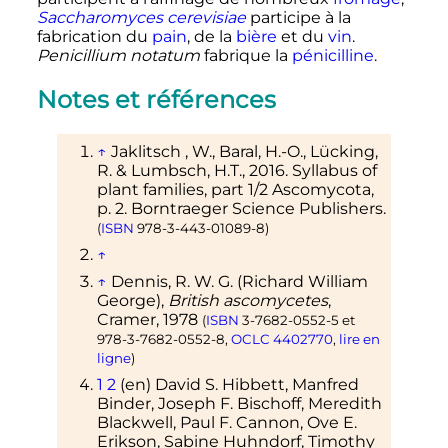
Saccharomyces cerevisiae
participe à la
fabrication du
pain
, de la
bière
et du
vin
.
Penicillium notatum
fabrique la
pénicilline
.
Notes et références
↑
Jaklitsch , W., Baral, H.-O., Lücking,
R. & Lumbsch, H.T., 2016. Syllabus of
plant families, part 1/2 Ascomycota,
p. 2. Borntraeger Science Publishers.
(
ISBN
978-3-443-01089-8
)
↑
↑
Dennis, R. W. G. (Richard William
George)
,
British ascomycetes
,
Cramer,
1978
(
ISBN
3-7682-0552-5
et
978-3-7682-0552-8
,
OCLC
4402770
,
lire en
ligne
)
1
2
(en)
David S.
Hibbett
, Manfred
Binder
, Joseph F.
Bischoff
, Meredith
Blackwell
, Paul F.
Cannon
, Ove E.
Erikson
, Sabine
Huhndorf
, Timothy