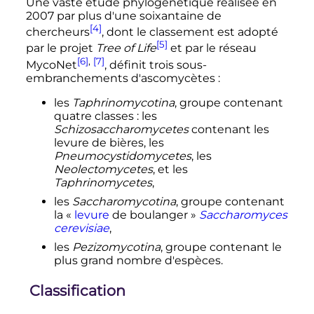
Une vaste étude phylogénétique réalisée en
2007 par plus d'une soixantaine de
[4]
chercheurs
, dont le classement est adopté
[5]
par le projet
Tree of Life
et par le réseau
[6]
,
[7]
MycoNet
, définit trois sous-
embranchements d'ascomycètes
:
les
Taphrinomycotina
, groupe contenant
quatre classes
: les
Schizosaccharomycetes
contenant les
levure de bières, les
Pneumocystidomycetes
, les
Neolectomycetes
, et les
Taphrinomycetes
,
les
Saccharomycotina
, groupe contenant
la «
levure
de boulanger
»
Saccharomyces
cerevisiae
,
les
Pezizomycotina
, groupe contenant le
plus grand nombre d'espèces.
Classification