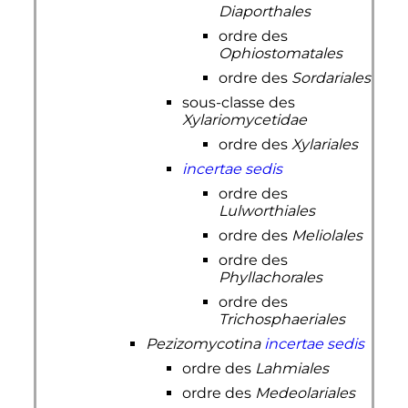
Diaporthales
ordre des
Ophiostomatales
ordre des
Sordariales
sous-classe des
Xylariomycetidae
ordre des
Xylariales
incertae sedis
ordre des
Lulworthiales
ordre des
Meliolales
ordre des
Phyllachorales
ordre des
Trichosphaeriales
Pezizomycotina
incertae sedis
ordre des
Lahmiales
ordre des
Medeolariales