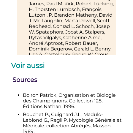
James
, Paul M.
Kirk
, Robert
Lücking
,
H.
Thorsten Lumbsch
, François
Lutzoni
, P. Brandon
Matheny
, David
J.
Mc Laughlin
, Marta
Powell
, Scott
Redhead
, Conrad L.
Schoch
, Josep
W.
Spataphora
, Joost A.
Stalpers
,
Rytas
Vilgalys
, Catherine
Aimé
,
André
Aptroot
, Robert
Bauer
,
Dominik
Begerow
, Gerald L.
Benny
,
Lisa A.
Castelbury
, Pedro W.
Crous
,
Yu-Cheng
Dai
, Walter
Gams
, David
Voir aussi
M.
Geiser
, Gareth W.
Griffith
, Cecile
Gueidan
, David L.
Hawksworth
, Geir
Hestmark
, Kentaro
Hosaka
, Richard
Sources
A.
Humber
, Kevin D.
Hyde
, Joseph E.
Ironsise
, Urmas
Köljalg
, Cletus P.
Kurtzman
, Karl-Henrik
Larsson
,
Boiron Patrick, Organisation et Biologie
Robert
Lichtwardt
, Joyce
Longcore
,
des Champignons. Collection 128,
Jolanta
Miadlikowski
, Andrew
Miller
,
Éditions Nathan, 1996.
Jean-Marc
Moncalvo
, Sharon
Mozley
Bouchet P., Guignard J.L., Madulo-
Standridge
, Franz
Oberwinkler
,
Leblond G., Regli P. Mycologie Générale et
Erast
Parmasto
, Valerie
Reeb
, Jack
Médicale. collection Abrégés, Masson
D.
Rogers
, Claude
Roux
, Leif
1989.