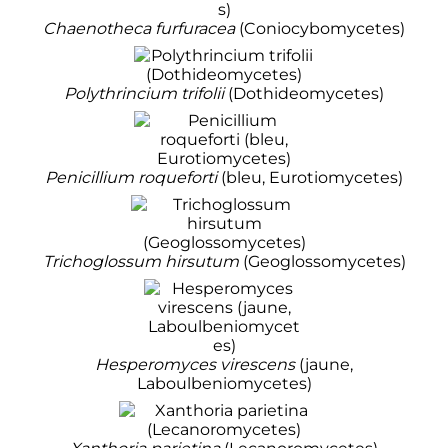
Chaenotheca furfuracea
(Coniocybomycetes)
Polythrincium trifolii
(Dothideomycetes)
Penicillium roqueforti
(bleu, Eurotiomycetes)
Trichoglossum hirsutum
(Geoglossomycetes)
Hesperomyces virescens
(jaune,
Laboulbeniomycetes)