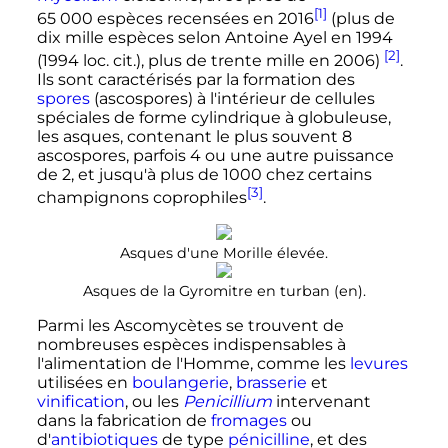
[1]
65 000 espèces
recensées en 2016
(plus de
dix mille espèces selon Antoine Ayel en 1994
[2]
(1994 loc. cit.), plus de trente mille en 2006)
.
Ils sont caractérisés par la formation des
spores
(ascospores) à l'intérieur de cellules
spéciales de forme cylindrique à globuleuse,
les asques, contenant le plus souvent 8
ascospores, parfois 4 ou une autre puissance
de 2, et jusqu'à plus de 1000 chez certains
[3]
champignons coprophiles
.
Asques d'une Morille élevée.
Asques de la Gyromitre en turban
(en)
.
Parmi les Ascomycètes se trouvent de
nombreuses espèces indispensables à
l'alimentation de l'Homme, comme les
levures
utilisées en
boulangerie
,
brasserie
et
vinification
, ou les
Penicillium
intervenant
dans la fabrication de
fromages
ou
d'
antibiotiques
de type
pénicilline
, et des