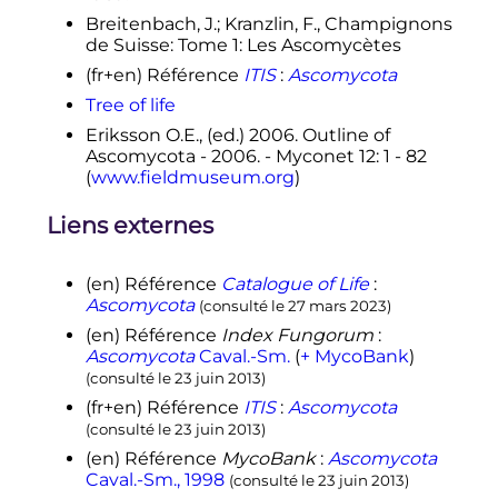
Ryvarden
, Jose Paulo
Sampaio
,
Arthur
Schüßler
, Junta
Sujiyama
, R.
Breitenbach, J.; Kranzlin, F., Champignons
Greg
Thorn
, Leif
Tibell
, Wendy A.
de Suisse: Tome 1: Les Ascomycètes
Untereiner
, Christopher
Walker
,
(fr+en)
Référence
ITIS
:
Ascomycota
Zheng
Wang
, Alex
Weir
, Michael
Tree of life
Weiss
, Merlin M.
White
, Katarina
Winka
, Yi-Jian
Yao
et Ning
Zhang
,
Eriksson O.E., (ed.) 2006. Outline of
«
A higher-level phylogenetic
Ascomycota - 2006. - Myconet 12: 1 - 82
classification of the Fungi
»
,
(
www.fieldmuseum.org
)
Mycological Research
, Elsevier,
o
David L. Hawkworth,
n
111,
2 mars
Liens externes
2007
,
p.
509-547
(
lire en ligne
)
↑
The Tree of Life Web Project
(en)
Référence
Catalogue of Life
:
↑
MycoNet
Ascomycota
(consulté le
27 mars 2023
)
↑
(en)
H.T.
Lumbsch
et S.M.
(en)
Référence
Index Fungorum
:
Huhndorf
,
«
Outline of
Ascomycota
Caval.-Sm.
(
+ MycoBank
)
Ascomycota
»
,
MycoNet
,
vol.
13,
(consulté le
23 juin 2013
)
2007
,
p.
1-58
(
lire en ligne
)
(fr+en)
Référence
ITIS
:
Ascomycota
↑
(en)
Albert Schneider,
(consulté le
23 juin 2013
)
Bacteriological Methods in Food
(en)
Référence
MycoBank
:
Ascomycota
and Drug Laboratories: With an
Caval.-Sm., 1998
(consulté le
23 juin 2013
)
Introduction to Micro-analytical