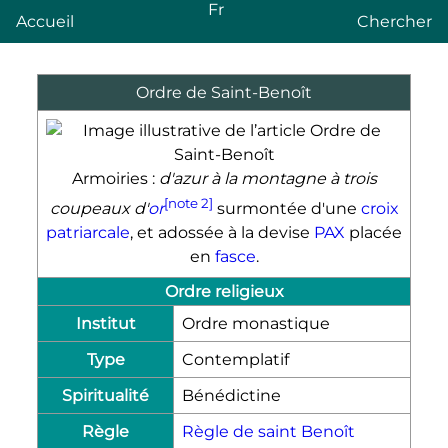
Fr
Accueil
Chercher
Ordre de Saint-Benoît
Armoiries :
d'azur à la montagne à trois
[note 2]
coupeaux d'
or
surmontée d'une
croix
patriarcale
, et adossée à la devise
PAX
placée
en
fasce
.
Ordre religieux
Institut
Ordre monastique
Type
Contemplatif
Spiritualité
Bénédictine
Règle
Règle de saint Benoît