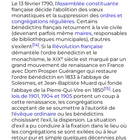
Le
13 février 1790
, l'
Assemblée constituante
française décide l'abolition des vœux
monastiques et la suppression des
ordres et
congrégations régulières
. Certains
bénédictins français retournent à la vie civile
(devenant parfois même
maires
, responsables
de bibliothèques municipales), d'autres
[14]
s'exilent
. Si la
Révolution française
démantèle l'ordre bénédictin et le
e
monachisme, le
XIX
siècle
est marqué par un
grand mouvement de renaissance en France
avec Dom Prosper Guéranger qui restaure
l'ordre bénédictin en 1833 à l'abbaye de
Solesmes, et Jean-Baptiste Muard qui fonde
[15]
l'abbaye de la Pierre-Qui-Vire en 1850
. Les
lois de 1901, 1904 et 1905
portent un coup à
cette renaissance, les congrégations
acceptant de se soumettre à l'autorité de
l'
évêque ordinaire
ou les bénédictins
choisissant l'exil, la dispersion. La situation
d'exil a pu conduire à la fixation dans le lieu où
les congrégations se sont exilées ou à leur
retour pur et simple quelques décennies plus