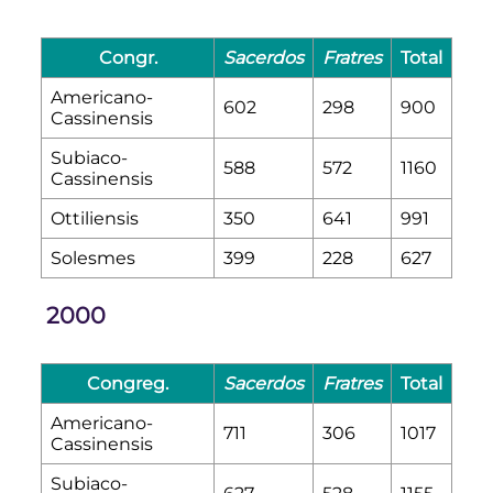
Congr.
Sacerdos
Fratres
Total
Americano-
602
298
900
Cassinensis
Subiaco-
588
572
1160
Cassinensis
Ottiliensis
350
641
991
Solesmes
399
228
627
2000
Congreg.
Sacerdos
Fratres
Total
Americano-
711
306
1017
Cassinensis
Subiaco-