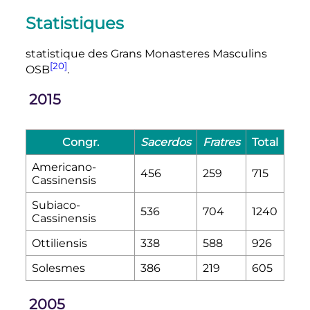
Statistiques
statistique des Grans Monasteres Masculins
[20]
OSB
.
2015
Congr.
Sacerdos
Fratres
Total
Americano-
456
259
715
Cassinensis
Subiaco-
536
704
1240
Cassinensis
Ottiliensis
338
588
926
Solesmes
386
219
605
2005