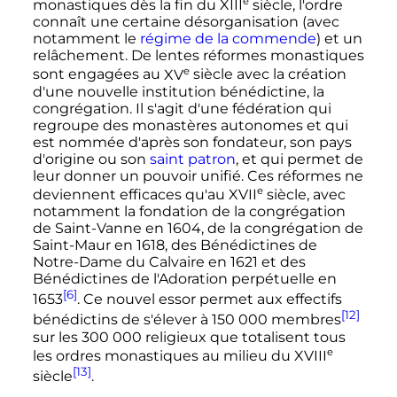
e
monastiques dès la fin du
XIII
siècle
, l'ordre
connaît une certaine désorganisation (avec
notamment le
régime de la commende
) et un
relâchement. De lentes réformes monastiques
e
sont engagées au
XV
siècle
avec la création
d'une nouvelle institution bénédictine, la
congrégation. Il s'agit d'une fédération qui
regroupe des monastères autonomes et qui
est nommée d'après son fondateur, son pays
d'origine ou son
saint patron
, et qui permet de
leur donner un pouvoir unifié. Ces réformes ne
e
deviennent efficaces qu'au
XVII
siècle
, avec
notamment la fondation de la congrégation
de Saint-Vanne en 1604, de la congrégation de
Saint-Maur en 1618, des Bénédictines de
Notre-Dame du Calvaire en 1621 et des
Bénédictines de l'Adoration perpétuelle en
[6]
1653
. Ce nouvel essor permet aux effectifs
[12]
bénédictins de s'élever à
150 000 membres
sur les
300 000 religieux
que totalisent tous
e
les ordres monastiques au milieu du
XVIII
[13]
siècle
.