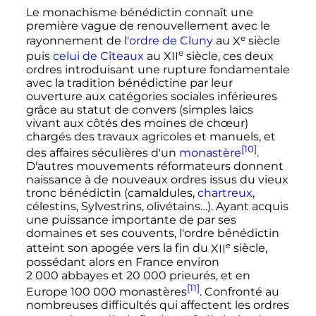
Le monachisme bénédictin connaît une
première vague de renouvellement avec le
e
rayonnement de l'
ordre de Cluny
au
X
siècle
e
puis
celui de Cîteaux
au
XII
siècle
, ces deux
ordres introduisant une rupture fondamentale
avec la tradition bénédictine par leur
ouverture aux catégories sociales inférieures
grâce au statut de convers (simples laïcs
vivant aux côtés des moines de chœur)
chargés des travaux agricoles et manuels, et
[10]
des affaires séculières d'un
monastère
.
D'autres mouvements réformateurs donnent
naissance à de nouveaux ordres issus du vieux
tronc bénédictin (camaldules,
chartreux
,
célestins, Sylvestrins, olivétains…). Ayant acquis
une puissance importante de par ses
domaines et ses couvents, l'ordre bénédictin
e
atteint son apogée vers la fin du
XII
siècle
,
possédant alors en France environ
2 000 abbayes
et
20 000 prieurés
, et en
[11]
Europe
100 000 monastères
. Confronté au
nombreuses difficultés qui affectent les ordres