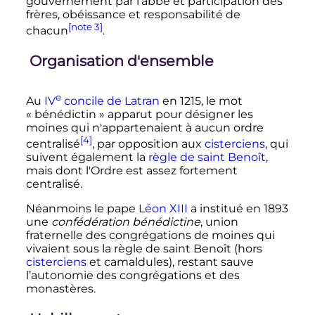
gouvernement par l'abbé et participation des
frères, obéissance et responsabilité de
[note 3]
chacun
.
Organisation d'ensemble
e
Au
IV
concile
de Latran
en 1215, le mot
«
bénédictin
» apparut pour désigner les
moines qui n'appartenaient à aucun ordre
[4]
centralisé
, par opposition aux
cisterciens
, qui
suivent également la
règle de saint Benoît
,
mais dont l'Ordre est assez fortement
centralisé.
Néanmoins le pape
Léon
XIII
a institué en 1893
une
confédération bénédictine
, union
fraternelle des congrégations de moines qui
vivaient sous la règle de saint Benoît (hors
cisterciens
et camaldules), restant sauve
l’autonomie des congrégations et des
monastères.