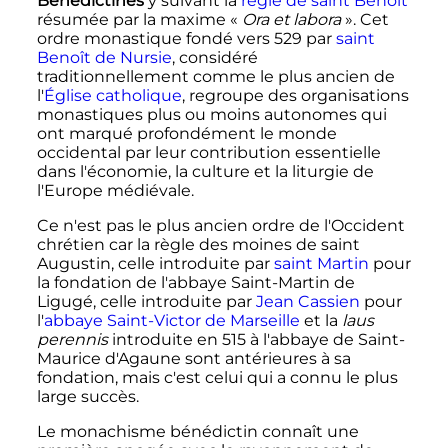
Bénédictines
y suivant la
règle de saint Benoît
résumée par la maxime «
Ora et labora
». Cet
ordre monastique fondé vers 529 par
saint
Benoît de Nursie
, considéré
traditionnellement comme le plus ancien de
l'
Église catholique
, regroupe des organisations
monastiques plus ou moins autonomes qui
ont marqué profondément le monde
occidental par leur contribution essentielle
dans l'économie, la culture et la liturgie de
l'Europe médiévale.
Ce n'est pas le plus ancien ordre de l'Occident
chrétien car la règle des moines de saint
Augustin, celle introduite par
saint Martin
pour
la fondation de l'abbaye Saint-Martin de
Ligugé, celle introduite par
Jean Cassien
pour
l'
abbaye Saint-Victor de Marseille
et la
laus
perennis
introduite en 515 à l'abbaye de Saint-
Maurice d'Agaune sont antérieures à sa
fondation, mais c'est celui qui a connu le plus
large succès.
Le monachisme bénédictin connaît une