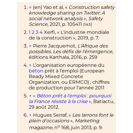
↑
(en)
Yao et al,
«
Construction safety
knowledge sharing on Twitter: A
social network analysis
»
,
Safety
Science
,
2021
,
p.
105411
(143)
1
2
3
4
Xerfi, « L'industrie mondiale
de la construction
», 2019,
p.
7
.
↑
Pierre Jacquemot,
L'Afrique des
possibles. Les défis de l'émergence
,
éditions Karthala,
2016
,
p.
259
↑
L’organisation européenne du
béton
prêt à l’emploi (European
Ready Mixed Concrete
Organization, ou ERMCO)
; chiffres
de production pour l’année 2011
↑
«
Béton prêt à l'emploi
: pourquoi
la France résiste à la crise
»
, Batiactu,
29 août 2012
.
↑
Hugues Serraf, «
Les larrons font le
plein d'occasions
»,
Marketing
o
magazine
,
n
168,
juin 2013
,
p.
9
.