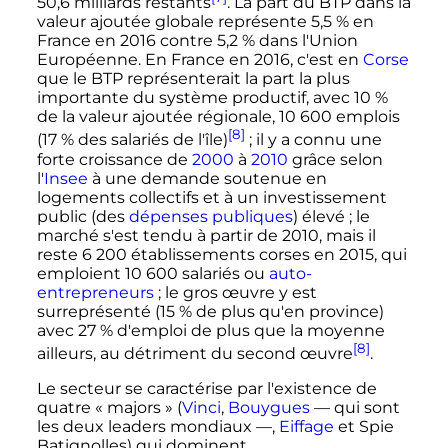
50,6 milliards
restants
. La part du BTP dans la
valeur ajoutée globale représente 5,5
% en
France en 2016 contre 5,2
% dans l'Union
Européenne. En France en 2016, c'est en
Corse
que le BTP représenterait la part la plus
importante du système productif, avec 10
%
de la valeur ajoutée régionale,
10 600 emplois
[8]
(17
% des salariés de l'île)
; il y a connu une
forte croissance de
2000
à
2010
grâce selon
l'
Insee
à une demande soutenue en
logements collectifs et à un investissement
public (des
dépenses publiques
) élevé
; le
marché s'est tendu à partir de 2010, mais il
reste
6 200 établissements
corses en 2015, qui
emploient
10 600 salariés
ou
auto-
entrepreneurs
; le gros œuvre y est
surreprésenté (15
% de plus qu'en province)
avec 27
% d'emploi de plus que la moyenne
[8]
ailleurs, au détriment du second œuvre
.
Le secteur se caractérise par l'existence de
quatre «
majors
» (
Vinci
,
Bouygues
—
qui sont
les deux leaders mondiaux
—
,
Eiffage
et Spie
Batignolles) qui dominent