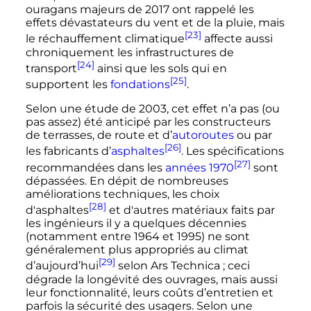
ouragans majeurs de 2017 ont rappelé les
effets dévastateurs du vent et de la pluie, mais
[23]
le réchauffement climatique
affecte aussi
chroniquement les infrastructures de
[24]
transport
ainsi que les sols qui en
[25]
supportent les
fondations
.
Selon une étude de 2003, cet effet n’a pas (ou
pas assez) été anticipé par les constructeurs
de terrasses, de route et d’
autoroutes
ou par
[26]
les fabricants d’
asphaltes
. Les spécifications
[27]
recommandées dans les
années 1970
sont
dépassées. En dépit de nombreuses
améliorations techniques, les choix
[28]
d'asphaltes
et d'autres matériaux faits par
les ingénieurs il y a quelques décennies
(notamment entre 1964 et 1995) ne sont
généralement plus appropriés au climat
[29]
d’aujourd’hui
selon Ars Technica
; ceci
dégrade la longévité des ouvrages, mais aussi
leur fonctionnalité, leurs coûts d’entretien et
parfois la sécurité des usagers. Selon une