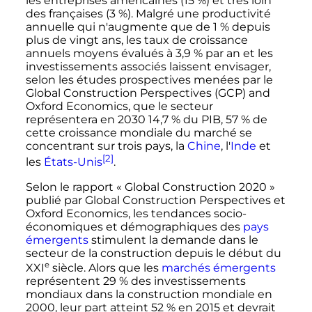
les entreprises américaines (15
%) et très loin
des françaises (3
%). Malgré une productivité
annuelle qui n'augmente que de 1
% depuis
plus de vingt ans, les taux de croissance
annuels moyens évalués à 3,9
% par an et les
investissements associés laissent envisager,
selon les études prospectives menées par le
Global Construction Perspectives (GCP) and
Oxford Economics, que le secteur
représentera en 2030 14,7
% du PIB, 57
% de
cette croissance mondiale du marché se
concentrant sur trois pays, la
Chine
, l'
Inde
et
[2]
les
États-Unis
.
Selon le rapport « Global Construction 2020 »
publié par Global Construction Perspectives et
Oxford Economics, les tendances socio-
économiques et démographiques des
pays
émergents
stimulent la demande dans le
secteur de la construction depuis le début du
e
XXI
siècle
. Alors que les
marchés émergents
représentent 29
% des investissements
mondiaux dans la construction mondiale en
2000, leur part atteint 52
% en 2015 et devrait