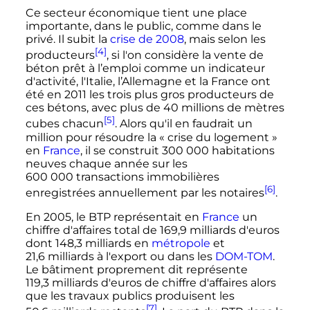
Ce secteur économique tient une place
importante, dans le public, comme dans le
privé. Il subit la
crise de 2008
, mais selon les
[4]
producteurs
, si l'on considère la vente de
béton prêt à l’emploi comme un indicateur
d'activité, l'Italie, l’Allemagne et la France ont
été en 2011 les trois plus gros producteurs de
ces bétons, avec plus de 40 millions de mètres
[5]
cubes chacun
. Alors qu'il en faudrait un
million pour résoudre la
« crise du logement »
en
France
, il se construit
300 000 habitations
neuves chaque année sur les
600 000 transactions
immobilières
[6]
enregistrées annuellement par les notaires
.
En 2005, le BTP représentait en
France
un
chiffre d'affaires total de
169,9 milliards
d'euros
dont
148,3 milliards
en
métropole
et
21,6 milliards
à l'export ou dans les
DOM-TOM
.
Le bâtiment proprement dit représente
119,3 milliards
d'euros de chiffre d'affaires alors
que les travaux publics produisent les
[7]