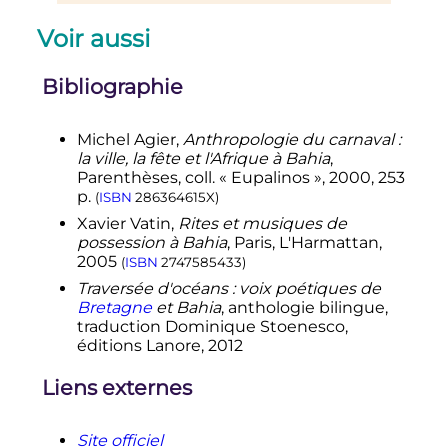
↑
pôle pétrochimique
sur
Voir aussi
www.coficpolo.com
↑
PRODUÇÃO DE COCO: O
NORDESTE É DESTAQUE
Bibliographie
NACIONAL
↑
Pará retoma liderança na
Michel Agier,
Anthropologie du carnaval
:
produção brasileira de cacau, com a
la ville, la fête et l'Afrique à Bahia
,
união de agricultores
Parenthèses, coll. «
Eupalinos
», 2000, 253
↑
Produção de cana de açúcar no
p.
(
ISBN
286364615X
)
Nordeste
Xavier Vatin,
Rites et musiques de
↑
Segundo maior produtor de
possession à Bahia
, Paris, L'Harmattan,
algodão do país, Bahia tem previsão
2005
(
ISBN
2747585433
)
de 15% de crescimento da safra
Traversée d'océans
: voix poétiques de
1
2
3
(pt)
«
Produção de grãos cresce
Bretagne
et Bahia
, anthologie bilingue,
14% e Piauí se consolida como 3º
traduction Dominique Stoenesco,
maior produtor do Nordeste
»
, sur
éditions Lanore, 2012
cidadeverde.com
.
Liens externes
↑
MT segue como líder isolado na
produção de algodão e safra sobe
para 65% em 2017/18
Site officiel