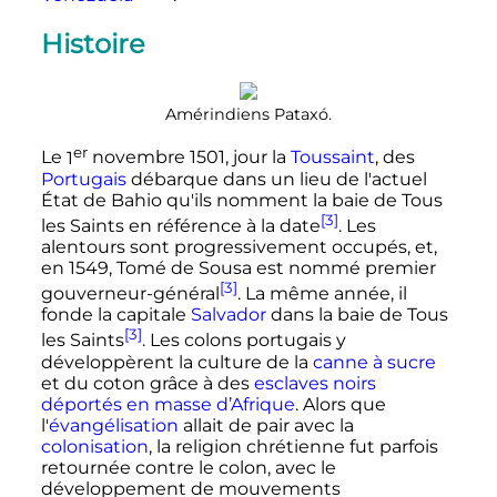
Histoire
Amérindiens Pataxó.
er
Le
1
novembre 1501
, jour la
Toussaint
, des
Portugais
débarque dans un lieu de l'actuel
État de Bahio qu'ils nomment la baie de Tous
[3]
les Saints en référence à la date
. Les
alentours sont progressivement occupés, et,
en 1549, Tomé de Sousa est nommé premier
[3]
gouverneur-général
. La même année, il
fonde la capitale
Salvador
dans la baie de Tous
[3]
les Saints
. Les colons portugais y
développèrent la culture de la
canne à sucre
et du coton grâce à des
esclaves noirs
déportés en masse d’Afrique
. Alors que
l'
évangélisation
allait de pair avec la
colonisation
, la religion chrétienne fut parfois
retournée contre le colon, avec le
développement de mouvements