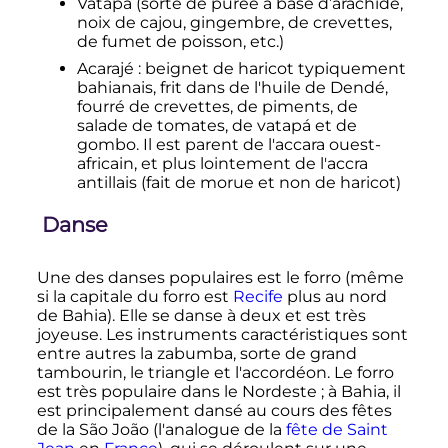
Vatapá (sorte de purée à base d’arachide,
noix de cajou, gingembre, de crevettes,
de fumet de poisson, etc.)
Acarajé
: beignet de haricot typiquement
bahianais, frit dans de l'huile de Dendé,
fourré de crevettes, de piments, de
salade de tomates, de vatapá et de
gombo. Il est parent de l'accara ouest-
africain, et plus lointement de l'accra
antillais (fait de morue et non de haricot)
Danse
Une des danses populaires est le forro (même
si la capitale du forro est
Recife
plus au nord
de Bahia). Elle se danse à deux et est très
joyeuse. Les instruments caractéristiques sont
entre autres la zabumba, sorte de grand
tambourin, le triangle et l'accordéon. Le forro
est très populaire dans le Nordeste
; à Bahia, il
est principalement dansé au cours des fêtes
de la São João (l'analogue de la
fête de Saint