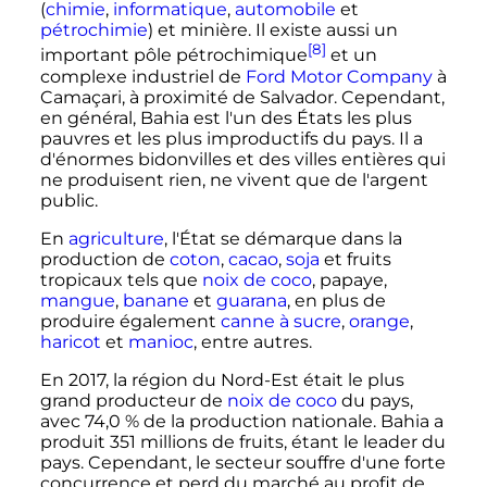
(
chimie
,
informatique
,
automobile
et
pétrochimie
) et minière. Il existe aussi un
[8]
important pôle pétrochimique
et un
complexe industriel de
Ford Motor Company
à
Camaçari, à proximité de Salvador. Cependant,
en général, Bahia est l'un des États les plus
pauvres et les plus improductifs du pays. Il a
d'énormes bidonvilles et des villes entières qui
ne produisent rien, ne vivent que de l'argent
public.
En
agriculture
, l'État se démarque dans la
production de
coton
,
cacao
,
soja
et fruits
tropicaux tels que
noix de coco
, papaye,
mangue
,
banane
et
guarana
, en plus de
produire également
canne à sucre
,
orange
,
haricot
et
manioc
, entre autres.
En 2017, la région du Nord-Est était le plus
grand producteur de
noix de coco
du pays,
avec 74,0
% de la production nationale. Bahia a
produit
351 millions
de fruits, étant le leader du
pays. Cependant, le secteur souffre d'une forte
concurrence et perd du marché au profit de