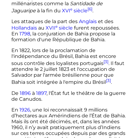
millénaristes comme la
Santidade de
[6]
e
Jaguaripe
à la fin du
XVI
siècle
.
Les attaques de la part des
Anglais
et des
e
Hollandais
au
XVII
siècle
furent repoussées.
En
1798
, la conjuration de Bahia propose la
formation d'une République de Bahia.
En 1822, lors de la proclamation de
l'indépendance du Brésil, Bahia est encore
[3]
sous contrôle des loyalistes portugais
. Il faut
attendre le
2 juillet 1823
et l'occupation de
Salvador par l'armée brésilienne pour que
[3]
Bahia soit intégrée à l'empire du Brésil
.
De
1896
à
1897
, l'État fut le théâtre de la guerre
de Canudos.
En
1926
, une loi reconnaissait
9 millions
d’hectares aux Amérindiens de l’État de Bahia.
Mais ils ont été décimés, et, dans les années
1960, il n’y avait pratiquement plus d’Indiens
sur ces terres occupées depuis par des grands