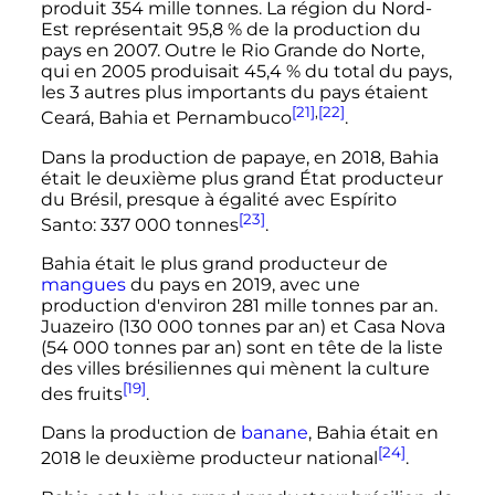
produit 354 mille tonnes. La région du Nord-
Est représentait 95,8
% de la production du
pays en 2007. Outre le Rio Grande do Norte,
qui en 2005 produisait 45,4
% du total du pays,
les 3 autres plus importants du pays étaient
[21]
,
[22]
Ceará, Bahia et Pernambuco
.
Dans la production de papaye, en 2018, Bahia
était le deuxième plus grand État producteur
du Brésil, presque à égalité avec Espírito
[23]
Santo:
337 000 tonnes
.
Bahia était le plus grand producteur de
mangues
du pays en 2019, avec une
production d'environ 281 mille tonnes par an.
Juazeiro (
130 000 tonnes
par an) et Casa Nova
(
54 000 tonnes
par an) sont en tête de la liste
des villes brésiliennes qui mènent la culture
[19]
des fruits
.
Dans la production de
banane
, Bahia était en
[24]
2018 le deuxième producteur national
.