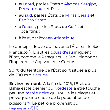
au
nord
, par les États d'
Alagoas
,
Sergipe
,
Pernambouc
et
Piauí
;
au
sud
, par les États de
Minas Gerais
et
Espírito Santo
;
à l'
ouest
, par les États de
Goiás
et
Tocantins
;
à l'
est
, par l'
océan Atlantique
.
Le principal fleuve qui traverse l'État est le São
[3]
Francisco
. D'autres
cours d'eau
irriguent
l'État, comme le Paraguaçu, la Jequitinhonha,
l'Itapicuru, le Capivari et le Contas.
90
% du territoire de l'État sont situés à plus
de
200
m
d'
altitude
.
Environnement
: À la fin de 2019, l'État de
Bahia est le dernier du
Nordeste
à être touché
par une
marée noire
qui souille les plages et
provoque une chute de la population de
[4]
poissons
. Le pétrole provenait du
[5]
,
[4]
Venezuela
.