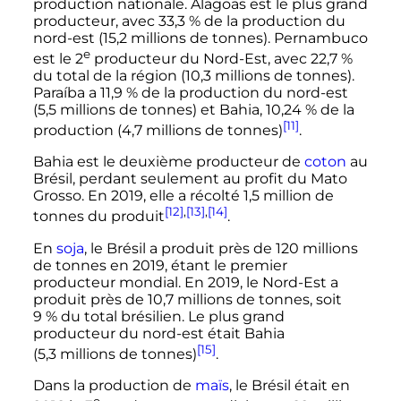
production nationale. Alagoas est le plus grand
producteur, avec 33,3
% de la production du
nord-est (
15,2 millions
de tonnes). Pernambuco
e
est le
2
producteur du Nord-Est, avec 22,7
%
du total de la région (
10,3 millions
de tonnes).
Paraíba a 11,9
% de la production du nord-est
(
5,5 millions
de tonnes) et Bahia, 10,24
% de la
[11]
production (
4,7 millions
de tonnes)
.
Bahia est le deuxième producteur de
coton
au
Brésil, perdant seulement au profit du Mato
Grosso. En 2019, elle a récolté 1,5 million de
[12]
,
[13]
,
[14]
tonnes du produit
.
En
soja
, le Brésil a produit près de
120 millions
de tonnes en 2019, étant le premier
producteur mondial. En 2019, le Nord-Est a
produit près de
10,7 millions
de tonnes, soit
9
% du total brésilien. Le plus grand
producteur du nord-est était Bahia
[15]
(
5,3 millions
de tonnes)
.
Dans la production de
maïs
, le Brésil était en