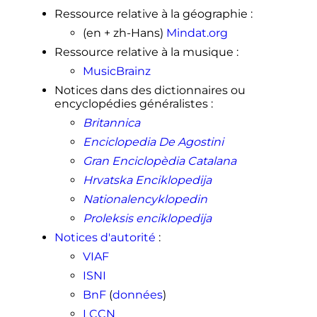
↑
Brasil deve colher maior produção
Ressource relative à la géographie
:
de soja da história, diz Conab
(en + zh-Hans)
Mindat.org
↑
Produção de Milho no Nordeste
Ressource relative à la musique
:
↑
Produção brasileira de mandioca
em 2018
MusicBrainz
↑
Produção brasileira de laranja em
Notices dans des dictionnaires ou
2018
encyclopédies généralistes
:
1
2
Cultivo de manga é destaque no
Britannica
norte da Bahia; estado é o 2º maior
Enciclopedia De Agostini
produtor de frutas do país
Gran Enciclopèdia Catalana
↑
Dez tipos de frutas da Bahia estão
entre as mais produzidas no país
Hrvatska Enciklopedija
↑
Cana de açúcar e melão lideram
Nationalencyklopedin
produção no RN
Proleksis enciklopedija
↑
Sistema de Produção de Melão
Notices d'autorité
:
↑
Produção brasileira de mamão em
VIAF
2018
ISNI
↑
Produção brasileira de banana em
2018
BnF
(
données
)
↑
Incentivos mantêm guaraná na
LCCN