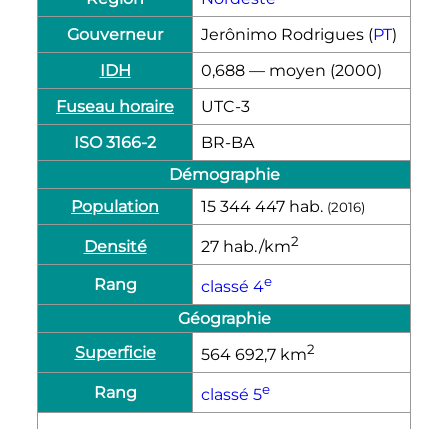
Gouverneur
Jerônimo Rodrigues (
PT
)
IDH
0,688 — moyen (2000)
Fuseau horaire
UTC-3
ISO 3166-2
BR-BA
Démographie
Population
15 344 447
hab.
(2016)
2
Densité
27
hab./km
e
Rang
classé 4
Géographie
2
Superficie
564 692,7
km
e
Rang
classé 5