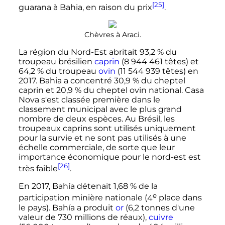
[25]
guarana à Bahia, en raison du prix
.
Chèvres à Araci.
La région du Nord-Est abritait 93,2
% du
troupeau brésilien
caprin
(
8 944 461
têtes) et
64,2
% du troupeau
ovin
(
11 544 939
têtes) en
2017. Bahia a concentré 30,9
% du cheptel
caprin et 20,9
% du cheptel ovin national. Casa
Nova s'est classée première dans le
classement municipal avec le plus grand
nombre de deux espèces. Au Brésil, les
troupeaux caprins sont utilisés uniquement
pour la survie et ne sont pas utilisés à une
échelle commerciale, de sorte que leur
importance économique pour le nord-est est
[26]
très faible
.
En 2017, Bahía détenait 1,68
% de la
e
participation minière nationale (
4
place dans
le pays). Bahía a produit
or
(
6,2 tonnes
d'une
valeur de
730 millions
de réaux),
cuivre