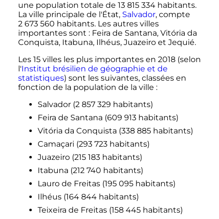
une population totale de
13 815 334 habitants
.
La ville principale de l'État,
Salvador
, compte
2 673 560 habitants
. Les autres villes
importantes sont
: Feira de Santana, Vitória da
Conquista, Itabuna, Ilhéus, Juazeiro et Jequié.
Les
15 villes
les plus importantes en 2018 (selon
l'
Institut brésilien de géographie et de
statistiques
) sont les suivantes, classées en
fonction de la population de la ville
:
Salvador (
2 857 329 habitants
)
Feira de Santana (
609 913 habitants
)
Vitória da Conquista (
338 885 habitants
)
Camaçari (
293 723 habitants
)
Juazeiro (
215 183 habitants
)
Itabuna (
212 740 habitants
)
Lauro de Freitas (
195 095 habitants
)
Ilhéus (
164 844 habitants
)
Teixeira de Freitas (
158 445 habitants
)