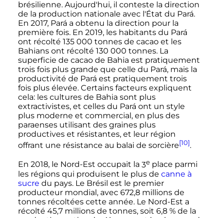
brésilienne. Aujourd'hui, il conteste la direction
de la production nationale avec l'État du Pará.
En 2017, Pará a obtenu la direction pour la
première fois. En 2019, les habitants du Pará
ont récolté
135 000 tonnes
de cacao et les
Bahians ont récolté
130 000 tonnes
. La
superficie de cacao de Bahia est pratiquement
trois fois plus grande que celle du Pará, mais la
productivité de Pará est pratiquement trois
fois plus élevée. Certains facteurs expliquent
cela: les cultures de Bahia sont plus
extractivistes, et celles du Pará ont un style
plus moderne et commercial, en plus des
paraenses utilisant des graines plus
productives et résistantes, et leur région
[10]
offrant une résistance au balai de sorcière
.
e
En 2018, le Nord-Est occupait la
3
place parmi
les régions qui produisent le plus de
canne à
sucre
du pays. Le Brésil est le premier
producteur mondial, avec
672,8 millions
de
tonnes récoltées cette année. Le Nord-Est a
récolté
45,7 millions
de tonnes, soit 6,8
% de la