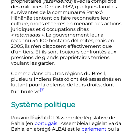
propriétaires (
fazendeiros
) avec la complicité
des militaires. Depuis 1982, quelques familles
survivantes de la communauté Pataxó
Hãhãhãe tentent de faire reconnaître leur
culture, droits et terres en menant des actions
juridiques et d’occupations dites
«
retomadas
»
. Le gouvernement leur a
reconnu
54 100
hectares
délimités, mais en
2005, ils n'en disposent effectivement que
d’un tiers. Et ils sont toujours confrontés aux
pressions de grands propriétaires terriens
voulant les garder.
Comme dans d'autres régions du Brésil,
plusieurs Indiens Pataxó ont été assassinés en
luttant pour la défense de leurs droits, dont
[7]
l'un brûlé vif
.
Système politique
Pouvoir législatif
:
L'Assemblée législative de
Bahia (en
portugais
: Assembleia Legislativa da
Bahia, en abrégé ALBA) est le
parlement
ou la