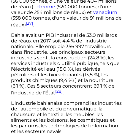
(
56 000 tonnes
, d'une valeur de
404 millions
de réaux)
;
chrome
(
520 000 tonnes
, d'une
valeur de
254 millions
de réaux) et
vanadium
(
358 000 tonnes
, d'une valeur de
91 millions
de
[27]
réaux)
.
Bahia avait un PIB industriel de
53,0 milliards
de réaux en 2017, soit 4,4
% de l'industrie
nationale. Elle emploie
356 997 travailleurs
dans l'industrie. Les principaux secteurs
industriels sont
: la construction (24,8
%), les
services industriels d'utilité publique, tels que
l'électricité et l'eau (15,0
%), les dérivés
pétroliers et les biocarburants (13,8
%), les
produits chimiques (9,4
%) ) et la nourriture
(6,1
%). Ces 5 secteurs concentrent 69,1
% de
[28]
l'industrie de l'État
.
L'industrie bahianaise comprend les industries
de l'automobile et du pneumatique, la
chaussure et le textile, les meubles, les
aliments et les boissons, les cosmétiques et
les parfums, les technologies de l'information
et les secteurs navals.