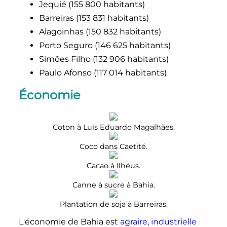
Jequié (
155 800 habitants
)
Barreiras (
153 831 habitants
)
Alagoinhas (
150 832 habitants
)
Porto Seguro (
146 625 habitants
)
Simões Filho (
132 906 habitants
)
Paulo Afonso (
117 014 habitants
)
Économie
Coton à Luís Eduardo Magalhães.
Coco dans Caetité.
Cacao à Ilhéus.
Canne à sucre à Bahia.
Plantation de soja à Barreiras.
L'économie de Bahia est
agraire
,
industrielle