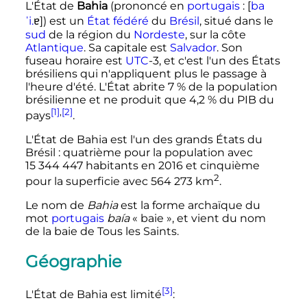
L'État de
Bahia
(prononcé en
portugais
:
[
b
a
ɐ
ˈ
i
.
]
) est un
État fédéré
du
Brésil
, situé dans le
sud
de la région du
Nordeste
, sur la côte
Atlantique
. Sa capitale est
Salvador
. Son
fuseau horaire est
UTC
-3, et c'est l'un des États
brésiliens qui n'appliquent plus le passage à
l'heure d'été. L'État abrite 7
% de la population
brésilienne et ne produit que 4,2
% du PIB du
[1]
,
[2]
pays
.
L'État de Bahia est l'un des grands États du
Brésil
: quatrième pour la population avec
15 344 447 habitants
en 2016 et cinquième
2
pour la superficie avec
564 273
km
.
Le nom de
Bahia
est la forme archaïque du
mot
portugais
baía
«
baie
», et vient du nom
de la baie de Tous les Saints.
Géographie
[3]
L'État de Bahia est limité
: