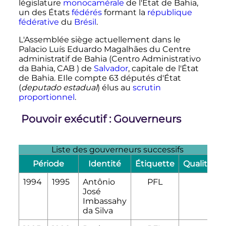
législature
monocamérale
de l'État de Bahia,
un des États
fédérés
formant la
république
fédérative
du
Brésil
.
L'Assemblée siège actuellement dans le
Palacio Luís Eduardo Magalhães du Centre
administratif de Bahia (Centro Administrativo
da Bahia, CAB ) de
Salvador
, capitale de l'État
de Bahia. EIle compte 63 députés d'État
(
deputado estadual
) élus au
scrutin
proportionnel
.
Pouvoir exécutif
: Gouverneurs
Liste des gouverneurs successifs
Période
Identité
Étiquette
Qualité
1994
1995
Antônio
PFL
José
Imbassahy
da Silva