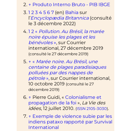
↑
Produto Interno Bruto - PIB IBGE
1
2
3
4
5
6
7
(en)
Bahia
sur
l’
Encyclopædia Britannica
(consulté
le 3 décembre 2022)
1
2
«
Pollution. Au Brésil, la marée
noire épuise les plages et les
bénévoles
»
, sur
Courrier
international
,
27 décembre 2019
(consulté le
27 décembre 2019
)
↑
«
Marée noire. Au Brésil, une
centaine de plages paradisiaques
polluées par des nappes de
pétrole
»
, sur
Courrier international
,
10 octobre 2019
(consulté le
27
décembre 2019
)
↑
Pierre Guidi, «
Colonialisme et
propagation de la foi
»,
La Vie des
idées
, 12 juillet 2010.
.
(
ISSN
2105-3030
)
↑
Exemple de violence subie par les
indiens pataxo rapporté par Survival
International