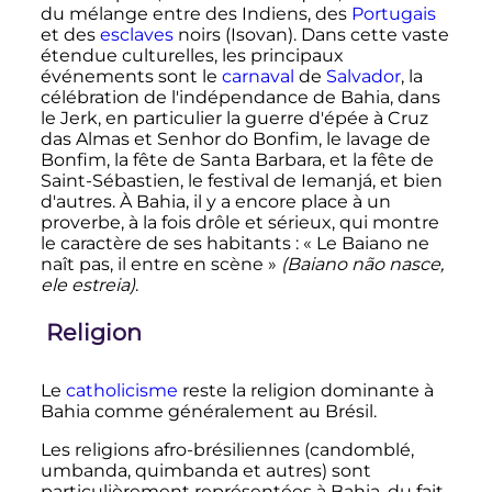
du mélange entre des Indiens, des
Portugais
et des
esclaves
noirs (Isovan). Dans cette vaste
étendue culturelles, les principaux
événements sont le
carnaval
de
Salvador
, la
célébration de l'indépendance de Bahia, dans
le Jerk, en particulier la guerre d'épée à Cruz
das Almas et Senhor do Bonfim, le lavage de
Bonfim, la fête de Santa Barbara, et la fête de
Saint-Sébastien, le festival de Iemanjá, et bien
d'autres. À Bahia, il y a encore place à un
proverbe, à la fois drôle et sérieux, qui montre
le caractère de ses habitants
: «
Le Baiano ne
naît pas, il entre en scène
»
(Baiano não nasce,
ele estreia)
.
Religion
Le
catholicisme
reste la religion dominante à
Bahia comme généralement au Brésil.
Les religions afro-brésiliennes (candomblé,
umbanda, quimbanda et autres) sont
particulièrement représentées à Bahia, du fait