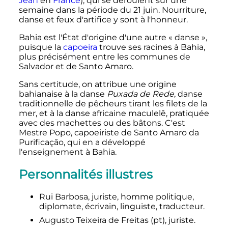
Jean
en
France
), qui se déroulent sur une
semaine dans la période du 21 juin. Nourriture,
danse et feux d'artifice y sont à l'honneur.
Bahia est l'État d'origine d'une autre «
danse
»,
puisque la
capoeira
trouve ses racines à Bahia,
plus précisément entre les communes de
Salvador et de Santo Amaro.
Sans certitude, on attribue une origine
bahianaise à la danse
Puxada de Rede
, danse
traditionnelle de pêcheurs tirant les filets de la
mer, et à la danse africaine maculelê, pratiquée
avec des machettes ou des bâtons. C'est
Mestre Popo, capoeiriste de Santo Amaro da
Purificação, qui en a développé
l'enseignement à Bahia.
Personnalités illustres
Rui Barbosa, juriste, homme politique,
diplomate, écrivain, linguiste, traducteur.
Augusto Teixeira de Freitas
(pt)
, juriste.