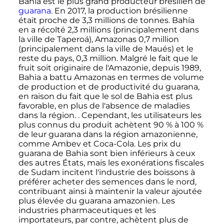
Bahia est le plus grand producteur brésilien de
guarana
. En 2017, la production brésilienne
était proche de
3,3 millions
de tonnes. Bahía
en a récolté
2,3 millions
(principalement dans
la ville de Taperoá), Amazonas 0,7 million
(principalement dans la ville de Maués) et le
reste du pays, 0,3 million. Malgré le fait que le
fruit soit originaire de l'Amazonie, depuis 1989,
Bahia a battu Amazonas en termes de volume
de production et de productivité du guarana,
en raison du fait que le sol de Bahia est plus
favorable, en plus de l'absence de maladies
dans la région. . Cependant, les utilisateurs les
plus connus du produit achètent 90
% à 100
%
de leur guarana dans la région amazonienne,
comme Ambev et Coca-Cola. Les prix du
guarana de Bahia sont bien inférieurs à ceux
des autres États, mais les exonérations fiscales
de Sudam incitent l'industrie des boissons à
préférer acheter des semences dans le nord,
contribuant ainsi à maintenir la valeur ajoutée
plus élevée du guarana amazonien. Les
industries pharmaceutiques et les
importateurs, par contre, achètent plus de