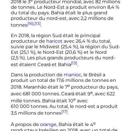
e
2018 le
3
producteur mondial, avec
82 millions
de tonnes. Le Nord-Est a produit environ 8,4
%
du total du pays. Bahia était le plus grand
producteur du nord-est, avec
2,2 millions
de
[16]
,
[13]
tonnes
.
En 2018, la région Sud était le principal
producteur de
haricot
avec 26,4
% du total,
suivie par le Midwest (25,4
%), la région du Sud-
Est (25,1
%), le Nord-Est (20,6
%) et le Nord
(2,5
%). Les plus grands producteurs du nord-
[13]
est étaient Ceará et Bahia
.
Dans la production de
manioc
, le Brésil a
produit un total de
17,6 millions
de tonnes en
e
2018. Maranhão était le
7
producteur du pays,
e
avec
681 000 tonnes
. Ceará était
9
, avec 622
e
mille tonnes. Bahia était
10
avec
610 000 tonnes
. Au total, le nord-est a produit
[17]
3,5 millions
de tonnes
.
e
À propos de
orange
, Bahia était le
4
producteur brésilien en 2018, avec un total de