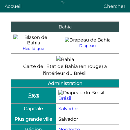
Fr
Accueil
Chercher
Bahia
Drapeau
Héraldique
Carte de l'État de Bahia (en rouge) à
l'intérieur du Brésil.
Administration
Pays
Brésil
Capitale
Salvador
Plus grande ville
Salvador
Région
Nordeste