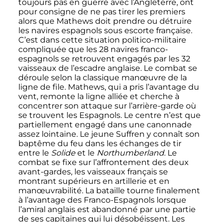
toujours pas en guerre avec l’Angleterre, ont
pour consigne de ne pas tirer les premiers
alors que Mathews doit prendre ou détruire
les navires espagnols sous escorte française.
C’est dans cette situation politico-militaire
compliquée que les 28 navires franco-
espagnols se retrouvent engagés par les 32
vaisseaux de l’escadre anglaise. Le combat se
déroule selon la classique manœuvre de la
ligne de file. Mathews, qui a pris l’avantage du
vent, remonte la ligne alliée et cherche à
concentrer son attaque sur l’arrière-garde où
se trouvent les Espagnols. Le centre n’est que
partiellement engagé dans une canonnade
assez lointaine. Le jeune Suffren y connaît son
baptême du feu dans les échanges de tir
entre le
Solide
et le
Northumberland
. Le
combat se fixe sur l’affrontement des deux
avant-gardes, les vaisseaux français se
montrant supérieurs en artillerie et en
manœuvrabilité. La bataille tourne finalement
à l’avantage des Franco-Espagnols lorsque
l’amiral anglais est abandonné par une partie
de ses capitaines qui lui désobéissent. Les