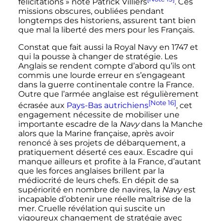
félicitations
» note Patrick Villiers
. Ces
missions obscures, oubliées pendant
longtemps des historiens, assurent tant bien
que mal la liberté des mers pour les Français.
Constat que fait aussi la Royal Navy en 1747 et
qui la pousse à changer de stratégie. Les
Anglais se rendent compte d’abord qu’ils ont
commis une lourde erreur en s’engageant
dans la guerre continentale contre la France.
Outre que l’armée anglaise est régulièrement
[Note 16]
écrasée aux
Pays-Bas autrichiens
, cet
engagement nécessite de mobiliser une
importante escadre de la
Navy
dans la Manche
alors que la Marine française, après avoir
renoncé à ses projets de débarquement, a
pratiquement déserté ces eaux. Escadre qui
manque ailleurs et profite à la France, d’autant
que les forces anglaises brillent par la
médiocrité de leurs chefs. En dépit de sa
supériorité en nombre de navires, la
Navy
est
incapable d’obtenir une réelle maîtrise de la
mer. Cruelle révélation qui suscite un
vigoureux changement de stratégie avec