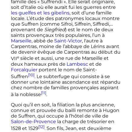
famille des «
Suffrendi
». Elle serait originaire,
soit d’Italie où elle aurait fui les guerres entre
les guelfes et les gibelins
, soit d’une famille
locale. L’étude des patronymes locaux montre
que Suffren (comme Sifroi, Siffrein, Siffredi,…
provenant de
Siegfried
) est le nom de deux
saints provençaux très populaires, l’un à
Marseille
, abbé de
Saint-Victor
, l'autre à
Carpentras, moine de l’abbaye de Lérins avant
de devenir évêque de Carpentras au début du
e
VII
siècle
et aussi, une rue de Marseille et
deux hameaux près de
Lambesc
et de
Forcalquier
portent le nom de Saint-
[10]
Suffren
. Le subterfuge qui consiste à se
donner une lointaine ascendance est répandu
chez nombre de familles provençales aspirant
[11]
à la noblesse
.
Quoi qu’il en soit, la filiation la plus ancienne,
connue et prouvée du bailli remonte à Hugon
de Suffren, qui occupe à l’hôtel de ville de
Salon-de-Provence
la charge de trésorier en
[12]
1528 et 1529
. Son fils, Jean, est deuxième