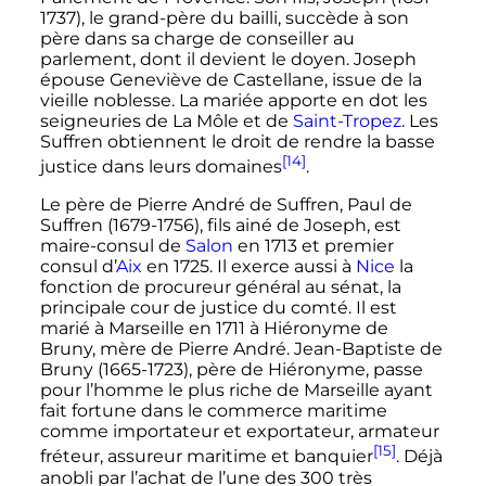
1737), le grand-père du bailli, succède à son
père dans sa charge de conseiller au
parlement, dont il devient le doyen. Joseph
épouse Geneviève de Castellane, issue de la
vieille noblesse. La mariée apporte en dot les
seigneuries de La Môle et de
Saint-Tropez
. Les
Suffren obtiennent le droit de rendre la basse
[14]
justice dans leurs domaines
.
Le père de Pierre André de Suffren, Paul de
Suffren (1679-1756), fils ainé de Joseph, est
maire-consul de
Salon
en 1713 et premier
consul d’
Aix
en 1725. Il exerce aussi à
Nice
la
fonction de procureur général au sénat, la
principale cour de justice du comté. Il est
marié à Marseille en 1711 à Hiéronyme de
Bruny, mère de Pierre André. Jean-Baptiste de
Bruny (1665-1723), père de Hiéronyme, passe
pour l’homme le plus riche de Marseille ayant
fait fortune dans le commerce maritime
comme importateur et exportateur, armateur
[15]
fréteur, assureur maritime et banquier
. Déjà
anobli par l’achat de l’une des 300 très