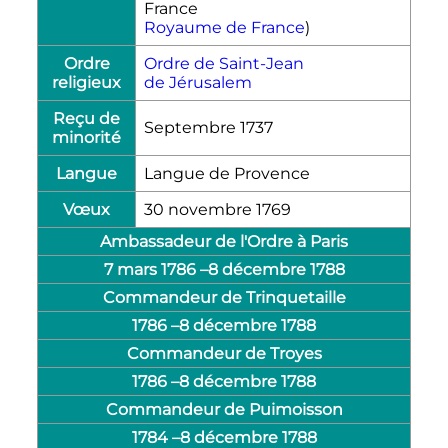
Royaume de France
)
Ordre
Ordre de Saint-Jean
religieux
de Jérusalem
Reçu de
Septembre 1737
minorité
Langue
Langue de Provence
Vœux
30 novembre 1769
Ambassadeur de l'Ordre à Paris
7 mars 1786
–
8 décembre 1788
Commandeur de Trinquetaille
1786 –
8 décembre 1788
Commandeur de Troyes
1786 –
8 décembre 1788
Commandeur de Puimoisson
1784 –
8 décembre 1788