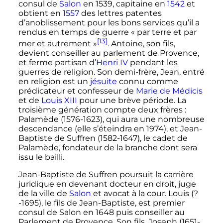
consul de
Salon
en 1539, capitaine en
1542
et
obtient en
1557
des lettres patentes
d’anoblissement pour les bons services qu’il a
rendus en temps de guerre «
par terre et par
[13]
mer et autrement
»
. Antoine, son fils,
devient conseiller au parlement de Provence,
et ferme partisan d’
Henri
IV
pendant les
guerres de religion. Son demi-frère, Jean, entré
en religion est un
jésuite
connu comme
prédicateur et confesseur de
Marie de Médicis
et de
Louis XIII
pour une brève période. La
troisième génération compte deux frères
:
Palamède (1576-1623), qui aura une nombreuse
descendance (elle s’éteindra en 1974), et Jean-
Baptiste de Suffren (1582-1647), le cadet de
Palamède, fondateur de la branche dont sera
issu le bailli.
Jean-Baptiste de Suffren poursuit la carrière
juridique en devenant docteur en droit, juge
de la ville de
Salon
et avocat à la cour. Louis (?
-1695), le fils de Jean-Baptiste, est premier
consul de Salon en 1648 puis conseiller au
Parlement de Provence. Son fils, Joseph (1651-