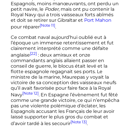
Espagnols, moins manœuvrants, ont perdu un
petit navire, le
Poder
, mais ont pu contenir la
Royal Navy qui a trois vaisseaux forts abîmés
et doit se retirer sur Gibraltar et
Port Mahon
[Note 11]
pour réparer
.
Ce combat naval aujourd’hui oublié eut à
l’époque un immense retentissement et fut
clairement interprété comme une défaite
[22]
anglaise
: deux amiraux et onze
commandants anglais allaient passer en
conseil de guerre, le blocus était levé et la
flotte espagnole regagnait ses ports. Le
ministre de la marine, Maurepas y voyait la
victoire de sa conception des vaisseaux neufs
qu’il avait favorisée pour faire face à la Royal
[Note 12]
Navy
. En Espagne l’évènement fut fêté
comme une grande victoire, ce qui n’empêcha
pas une violente polémique d’éclater, les
Espagnols accusant les Français de leur avoir
laissé supporter le plus gros du combat et
[Note 13]
d’avoir tardé à les secourir
.