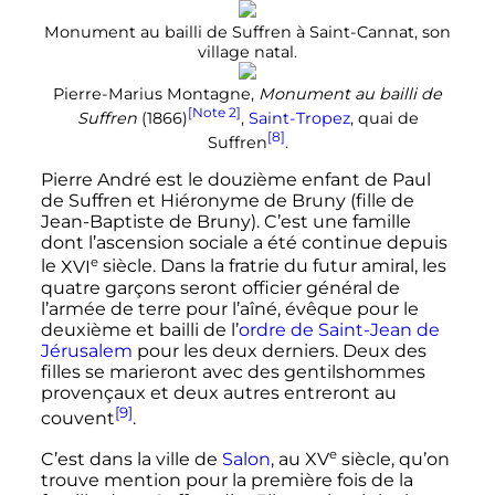
Monument au bailli de Suffren à Saint-Cannat, son
village natal.
Pierre-Marius Montagne,
Monument au bailli de
[Note 2]
Suffren
(1866)
,
Saint-Tropez
, quai de
[8]
Suffren
.
Pierre André est le douzième enfant de Paul
de Suffren et Hiéronyme de Bruny (fille de
Jean-Baptiste de Bruny). C’est une famille
dont l’ascension sociale a été continue depuis
e
le
XVI
siècle
. Dans la fratrie du futur amiral, les
quatre garçons seront officier général de
l’armée de terre pour l’aîné, évêque pour le
deuxième et bailli de l’
ordre de Saint-Jean de
Jérusalem
pour les deux derniers. Deux des
filles se marieront avec des gentilshommes
provençaux et deux autres entreront au
[9]
couvent
.
e
C’est dans la ville de
Salon
, au
XV
siècle
, qu’on
trouve mention pour la première fois de la