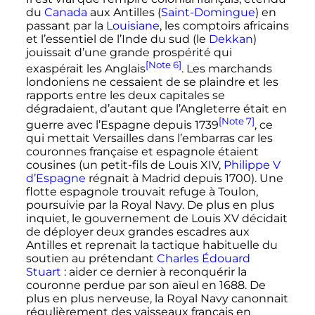
du
Canada
aux Antilles (
Saint-Domingue
) en
passant par la
Louisiane
, les comptoirs africains
et l’essentiel de l’Inde du sud (le
Dekkan
)
jouissait d’une grande prospérité qui
[Note 6]
exaspérait les Anglais
. Les marchands
londoniens ne cessaient de se plaindre et les
rapports entre les deux capitales se
dégradaient, d’autant que l’Angleterre était en
[Note 7]
guerre avec l’Espagne depuis 1739
, ce
qui mettait Versailles dans l’embarras car les
couronnes française et espagnole étaient
cousines (un petit-fils de Louis
XIV
,
Philippe
V
d’Espagne
régnait à Madrid depuis 1700). Une
flotte espagnole trouvait refuge à Toulon,
poursuivie par la Royal Navy. De plus en plus
inquiet, le gouvernement de Louis
XV
décidait
de déployer deux grandes escadres aux
Antilles et reprenait la tactique habituelle du
soutien au prétendant
Charles Édouard
Stuart
: aider ce dernier à reconquérir la
couronne perdue par son aïeul en 1688. De
plus en plus nerveuse, la Royal Navy canonnait
régulièrement des vaisseaux français en