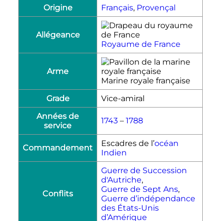
Origine
Français
,
Provençal
Allégeance
Royaume de France
Arme
Marine royale française
Grade
Vice-amiral
Années de
1743
–
1788
service
Escadres de l’
océan
Commandement
Indien
Guerre de Succession
d'Autriche
,
Guerre de Sept Ans
,
Conflits
Guerre d’indépendance
des États-Unis
d’Amérique