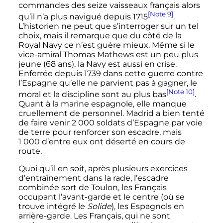
commandes des seize vaisseaux français alors
[Note 9]
qu’il n’a plus navigué depuis 1715
.
L’historien ne peut que s’interroger sur un tel
choix, mais il remarque que du côté de la
Royal Navy ce n’est guère mieux. Même si le
vice-amiral Thomas Mathews est un peu plus
jeune (68 ans), la Navy est aussi en crise.
Enferrée depuis 1739 dans cette guerre contre
l’Espagne qu’elle ne parvient pas à gagner, le
[Note 10]
moral et la discipline sont au plus bas
.
Quant à la marine espagnole, elle manque
cruellement de personnel. Madrid a bien tenté
de faire venir
2 000 soldats
d’Espagne par voie
de terre pour renforcer son escadre, mais
1 000
d’entre eux ont déserté en cours de
route.
Quoi qu’il en soit, après plusieurs exercices
d’entraînement dans la rade, l’escadre
combinée sort de Toulon, les Français
occupant l’avant-garde et le centre (où se
trouve intégré le
Solide
), les Espagnols en
arrière-garde. Les Français, qui ne sont