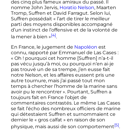
des cinq plus fameux amiraux du passé. Il
nomme John Jervis,
Horatio Nelson
, Maarten
Tromp, Suffren et David Farragut. Selon lui,
Suffren possédait «
l’art de tirer le meilleur
parti des moyens disponibles accompagné
d’un instinct de l’offensive et de la volonté de
[4]
la mener à bien
»
.
En France, le jugement de
Napoléon
est
connu, rapporté par Emmanuel de Las Cases
:
« Oh ! pourquoi cet homme [Suffren] n’a-t-il
pas vécu jusqu’à moi, ou pourquoi n’en ai-je
pas trouvé un de sa trempe, j’en eusse fait
notre Nelson, et les affaires eussent pris une
autre tournure, mais j’ai passé tout mon
temps à chercher l’homme de la marine sans
avoir pu le rencontrer »
. Pourtant, Suffren a
toujours fait en France l’objet de
commentaires contrastés. Le même Las Cases
se fait l’écho des nombreux officiers de marine
qui détestaient Suffren et surnommaient ce
dernier le «
gros calfat
» en raison de son
[5]
physique, mais aussi de son comportement
.