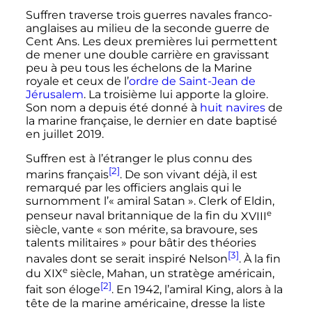
Suffren traverse trois guerres navales franco-
anglaises au milieu de la seconde guerre de
Cent Ans. Les deux premières lui permettent
de mener une double carrière en gravissant
peu à peu tous les échelons de la Marine
royale et ceux de l’
ordre de Saint-Jean de
Jérusalem
. La troisième lui apporte la gloire.
Son nom a depuis été donné à
huit navires
de
la marine française, le dernier en date baptisé
en juillet 2019.
Suffren est à l’étranger le plus connu des
[2]
marins français
. De son vivant déjà, il est
remarqué par les officiers anglais qui le
surnomment l’«
amiral Satan
». Clerk of Eldin,
e
penseur naval britannique de la fin du
XVIII
siècle
, vante «
son mérite, sa bravoure, ses
talents militaires
» pour bâtir des théories
[3]
navales dont se serait inspiré Nelson
. À la fin
e
du
XIX
siècle
, Mahan, un stratège américain,
[2]
fait son éloge
. En 1942, l’amiral King, alors à la
tête de la marine américaine, dresse la liste