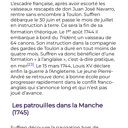
L’escadre française, après avoir escorté les
vaisseaux rescapés de don Juan José Navarro,
rentre sans encombre à Toulon. Suffren
débarque le 30 juin et passe le mois de juillet
en instruction à terre. Ce sera la fin de sa
er
formation théorique. Le
1
août 1744 il
embarque à bord du
Trident
, un vaisseau de
64 canons. Son instruction dans la compagnie
des gardes de Toulon a duré en tout moins de
quatre mois. Suffren va donc bénéficier d’une
formation «
à l’anglaise
», c’est-à-dire pratique,
[23]
en mer
. Le 15 mars 1744, Louis
XV
déclare
enfin la guerre à l’Angleterre. Le jeune Pierre-
André se retrouve donc à bonne école pour
progresser rapidement dans le conflit franco-
anglais qui s’annonce long et qui n’est pas
joué d’avance.
Les patrouilles dans la Manche
(1745)
Suffren découvre la navigation hors de