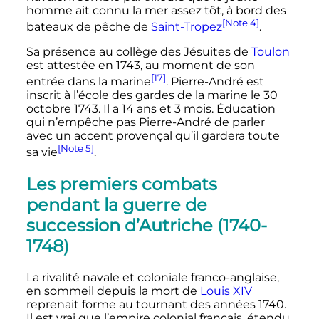
homme ait connu la mer assez tôt, à bord des
[Note 4]
bateaux de pêche de
Saint-Tropez
.
Sa présence au collège des Jésuites de
Toulon
est attestée en 1743, au moment de son
[17]
entrée dans la marine
. Pierre-André est
inscrit à l’école des gardes de la marine le 30
octobre 1743. Il a 14 ans et 3 mois. Éducation
qui n’empêche pas Pierre-André de parler
avec un accent provençal qu’il gardera toute
[Note 5]
sa vie
.
Les premiers combats
pendant la guerre de
succession d’Autriche (1740-
1748)
La rivalité navale et coloniale franco-anglaise,
en sommeil depuis la mort de
Louis
XIV
reprenait forme au tournant des années 1740.
Il est vrai que l’empire colonial français, étendu