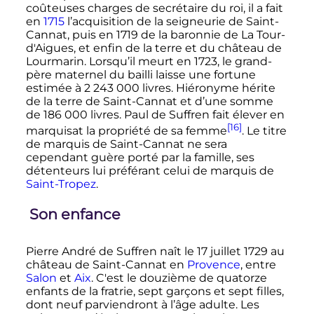
coûteuses charges de secrétaire du roi, il a fait
en
1715
l’acquisition de la seigneurie de Saint-
Cannat, puis en 1719 de la baronnie de La Tour-
d'Aigues, et enfin de la terre et du château de
Lourmarin. Lorsqu’il meurt en 1723, le grand-
père maternel du bailli laisse une fortune
estimée à
2 243 000
livres
. Hiéronyme hérite
de la terre de Saint-Cannat et d’une somme
de
186 000
livres
. Paul de Suffren fait élever en
[16]
marquisat la propriété de sa femme
. Le titre
de marquis de Saint-Cannat ne sera
cependant guère porté par la famille, ses
détenteurs lui préférant celui de marquis de
Saint-Tropez
.
Son enfance
Pierre André de Suffren naît le 17 juillet 1729 au
château de Saint-Cannat en
Provence
, entre
Salon
et
Aix
. C'est le douzième de quatorze
enfants de la fratrie, sept garçons et sept filles,
dont neuf parviendront à l’âge adulte. Les