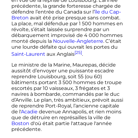
en vue de la reprise de Louisbourg. L’année
précédente, la grande forteresse chargée de
défendre l’entrée du Canada sur l’
île du Cap-
Breton
avait été prise presque sans combat.
La place, mal défendue par
1 500 hommes
en
révolte, s’était laissée surprendre par un
débarquement improvisé de
4 000 hommes
monté depuis la
Nouvelle-Angleterre
. C’était
une lourde défaite qui ouvrait les portes du
[25]
Saint-Laurent
aux Anglais
.
Le ministre de la Marine, Maurepas, décide
aussitôt d’envoyer une puissante escadre
reprendre Louisbourg, soit 55 (ou 60)
bâtiments portant
3 500 hommes
de troupe
escortés par 10 vaisseaux, 3 frégates et 3
navires à bombarde, commandés par le duc
d’Anville. Le plan, très ambitieux, prévoit aussi
de reprendre Port-Royal, l’ancienne capitale
de l'
Acadie
devenue Annapolis, et rien moins
que de détruire en représailles la ville de
Boston
d'où était partie l'attaque l'année
précédente.