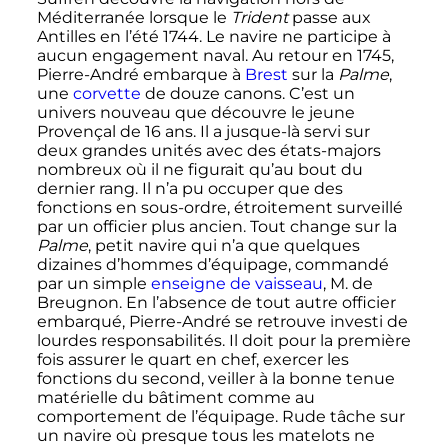
Méditerranée lorsque le
Trident
passe aux
Antilles en l’été 1744. Le navire ne participe à
aucun engagement naval. Au retour en 1745,
Pierre-André embarque à
Brest
sur la
Palme
,
une
corvette
de douze canons. C’est un
univers nouveau que découvre le jeune
Provençal de 16 ans. Il a jusque-là servi sur
deux grandes unités avec des états-majors
nombreux où il ne figurait qu’au bout du
dernier rang. Il n’a pu occuper que des
fonctions en sous-ordre, étroitement surveillé
par un officier plus ancien. Tout change sur la
Palme
, petit navire qui n’a que quelques
dizaines d’hommes d’équipage, commandé
par un simple
enseigne de vaisseau
, M. de
Breugnon. En l’absence de tout autre officier
embarqué, Pierre-André se retrouve investi de
lourdes responsabilités. Il doit pour la première
fois assurer le quart en chef, exercer les
fonctions du second, veiller à la bonne tenue
matérielle du bâtiment comme au
comportement de l’équipage. Rude tâche sur
un navire où presque tous les matelots ne