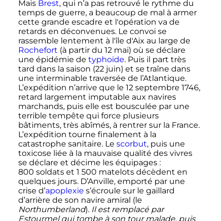
Mais
Brest
, qui n’a pas retrouvé le rythme du
temps de guerre, a beaucoup de mal à armer
cette grande escadre et l'opération va de
retards en déconvenues. Le convoi se
rassemble lentement à l'île d'Aix au large de
Rochefort
(à partir du 12 mai) où se déclare
une épidémie de
typhoïde
. Puis il part très
tard dans la saison (22 juin) et se traîne dans
une interminable traversée de l’Atlantique.
L’expédition n’arrive que le 12 septembre 1746,
retard largement imputable aux navires
marchands, puis elle est bousculée par une
terrible tempête qui force plusieurs
bâtiments, très abîmés, à rentrer sur la France.
L’expédition tourne finalement à la
catastrophe sanitaire. Le
scorbut
, puis une
toxicose liée à la mauvaise qualité des vivres
se déclare et décime les équipages
:
800 soldats
et
1 500 matelots
décèdent en
quelques jours. D’Anville, emporté par une
crise d’
apoplexie
s’écroule sur le gaillard
d’arrière de son navire amiral (le
Northumberland
)
. Il est remplacé par
Estourmel qui tombe à son tour malade, puis