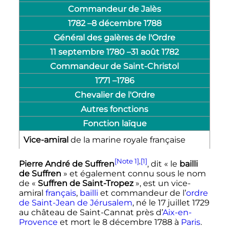
Commandeur de Jalès
1782 –
8 décembre 1788
Général des galères de l'Ordre
11 septembre 1780
–
31 août 1782
Commandeur de Saint-Christol
1771 –1786
Chevalier de l'Ordre
Autres fonctions
Fonction laïque
Vice-amiral
de la marine royale française
[Note 1]
,
[1]
Pierre André de Suffren
, dit «
le
bailli
de Suffren
» et également connu sous le nom
de «
Suffren de Saint-Tropez
», est un vice-
amiral
français
,
bailli
et commandeur de l’
ordre
de Saint-Jean de Jérusalem
, né le
17 juillet 1729
au château de Saint-Cannat près d’
Aix-en-
Provence
et mort le
8 décembre 1788
à
Paris
.