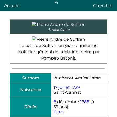
Fr
Accueil
Chercher
Pierre André de Suffren
Amiral Satan
Le bailli de Suffren en grand uniforme
d’officier général de la Marine (peint par
Pompeo Batoni).
Surnom
Jupiter
et
Amiral Satan
17 juillet
1729
Naissance
Saint-Cannat
8
décembre
1788
(à
Décès
59 ans)
Paris