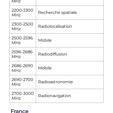
MHz
2200-2300
Recherche spatiale
MHz
2300-2500
Radiolocalisation
MHz
2500-2596
Mobile
MHz
2596-2686
Radiodiffusion
MHz
2686-2690
Mobile
MHz
2690-2700
Radioastronomie
MHz
2700-3000
Radionavigation
MHz
France