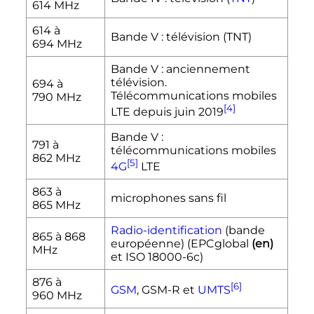
614
MHz
614 à
Bande
V
: télévision (TNT)
694
MHz
Bande
V
: anciennement
télévision.
694 à
Télécommunications mobiles
790
MHz
[4]
LTE depuis
juin 2019
Bande
V
:
791 à
télécommunications mobiles
862
MHz
[5]
4G
LTE
863 à
microphones sans fil
865
MHz
Radio-identification
(bande
865 à 868
européenne) (EPCglobal
(en)
MHz
et ISO 18000-6c)
876 à
[6]
GSM
, GSM-R et
UMTS
960
MHz