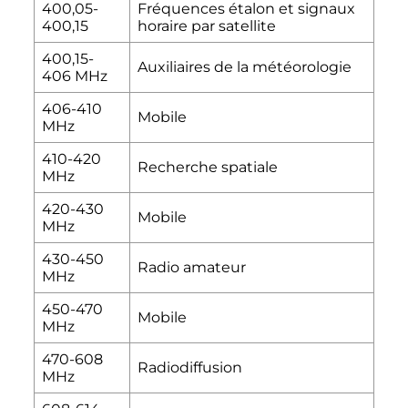
400,05-
Fréquences étalon et signaux
400,15
horaire par satellite
400,15-
Auxiliaires de la météorologie
406 MHz
406-410
Mobile
MHz
410-420
Recherche spatiale
MHz
420-430
Mobile
MHz
430-450
Radio amateur
MHz
450-470
Mobile
MHz
470-608
Radiodiffusion
MHz