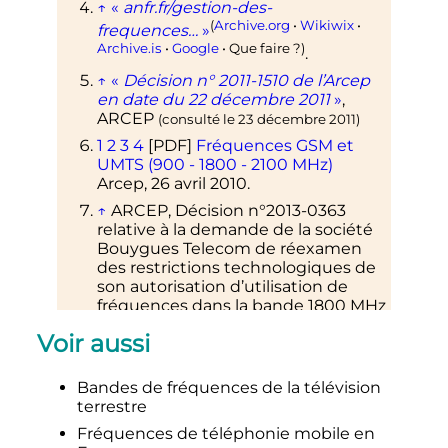
↑
«
anfr.fr/gestion-des-
(
Archive.org
•
Wikiwix
•
frequences…
»
Archive.is
•
Google
• Que faire
?)
.
↑
«
Décision n° 2011-1510 de l’Arcep
en date du 22 décembre 2011
»
,
ARCEP
(consulté le
23 décembre 2011
)
1
2
3
4
[PDF]
Fréquences GSM et
UMTS (900 - 1800 - 2100 MHz)
Arcep, 26 avril 2010.
↑
ARCEP, Décision n°2013-0363
relative à la demande de la société
Bouygues Telecom de réexamen
des restrictions technologiques de
son autorisation d’utilisation de
fréquences dans la bande 1800 MHz
au titre du II de l’article 59 de
Voir aussi
l’ordonnance n°2011-1012 du 24 août
2011, 14 mars 2013 (
[PDF]
en ligne
)
Bandes de fréquences de la télévision
1
2
«
Décision n° 2011-1080 en date
terrestre
du 22 septembre 2011
»
, ARCEP
(consulté le
6 octobre 2011
)
Fréquences de téléphonie mobile en