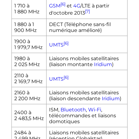
[6]
1 710 à
GSM
et
4G
/LTE à partir
1 880
MHz
[7]
d'
octobre 2013
1 880 à 1
DECT (Téléphone sans-fil
900 MHz
numérique amélioré)
1900 à
[6]
UMTS
1 979,7
MHz
1980 à
Liaisons mobiles satellitaires
2 025
MHz
(liaison montante
Iridium
)
2110 à
[6]
UMTS
2 169,7
MHz
2160 à
Liaisons mobiles satellitaires
2 200
MHz
(liaison descendante
Iridium
)
ISM,
Bluetooth
,
Wi-Fi
,
2400 à
télécommandes et liaisons
2 483,5
MHz
domotiques
2484 à
Liaisons mobiles satellitaires
2 499
MHz
(réception Globalstar)