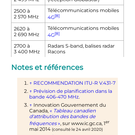
Télécommunications mobiles
2500 à
[8]
2 570
MHz
4G
Télécommunications mobiles
2620 à
[8]
2 690
MHz
4G
2700 à
Radars S-band, balises radar
3 400
MHz
Racons
Notes et références
↑
RECOMMENDATION ITU-R V.431-7
↑
Prévision de planification dans la
bande 406-470 MHz
.
↑
Innovation
Gouvernement du
Canada
,
«
Tableau canadien
d'attribution des bandes de
er
fréquences
»
, sur
www.ic.gc.ca
,
1
mai 2014
(consulté le
24 avril 2020
)