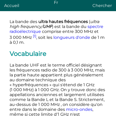
Fr
Accueil
Chercher
La bande des
ultra hautes fréquences
(
ultra
high frequency/
UHF
) est la bande du
spectre
radioélectrique
comprise entre
300
MHz
et
[1]
3 000
MHz
, soit les
longueurs d'onde
de
1
m
à
0,1
m
.
Vocabulaire
La bande UHF est le terme officiel désignant
les fréquences radio de 300 à
3 000
MHz
, mais
la partie haute appartient plus généralement
au domaine technique des
«
hyperfréquences
» qui s'étend de
1
GHz
(
1 000
MHz
) à
1 000
GHz
. On y trouve donc des
appellations anciennes et largement utilisées
comme la Bande L et la Bande S. Strictement,
au-dessus de
1 000
MHz
, on considère qu'on
entre dans le domaine des
micro-ondes
,
même si cette limite d'1 GHz n'est