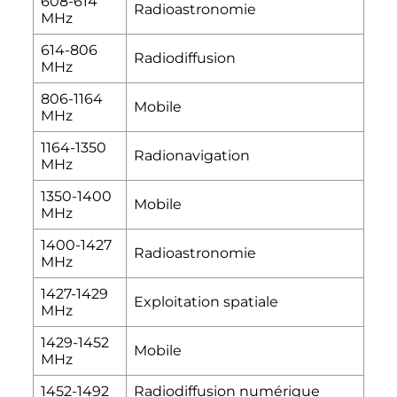
608-614
Radioastronomie
MHz
614-806
Radiodiffusion
MHz
806-1164
Mobile
MHz
1164-1350
Radionavigation
MHz
1350-1400
Mobile
MHz
1400-1427
Radioastronomie
MHz
1427-1429
Exploitation spatiale
MHz
1429-1452
Mobile
MHz
1452-1492
Radiodiffusion numérique