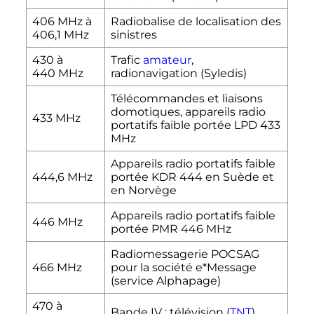
406
MHz
à
Radiobalise de localisation des
406,1
MHz
sinistres
430 à
Trafic
amateur
,
440
MHz
radionavigation (Syledis)
Télécommandes et liaisons
domotiques, appareils radio
433
MHz
portatifs faible portée LPD 433
MHz
Appareils radio portatifs faible
444,6
MHz
portée KDR 444 en Suède et
en Norvège
Appareils radio portatifs faible
446
MHz
portée PMR 446 MHz
Radiomessagerie POCSAG
466
MHz
pour la société e*Message
(service Alphapage)
470 à
Bande
IV
: télévision (
TNT
)