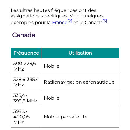
Les ultras hautes fréquences ont des
assignations spécifiques. Voici quelques
[2]
[3]
exemples pour la
France
et le Canada
.
Canada
Fréquence
Utilisation
300-328,6
Mobile
MHz
328,6-335,4
Radionavigation aéronautique
MHz
335,4-
Mobile
399,9 MHz
399,9-
400,05
Mobile par satellite
MHz