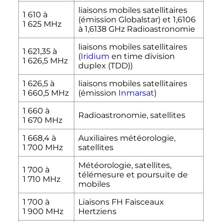
liaisons mobiles satellitaires
1 610 à
(émission Globalstar) et 1,6106
1 625
MHz
à 1,6138 GHz Radioastronomie
liaisons mobiles satellitaires
1 621,35 à
(
Iridium
en time division
1 626,5
MHz
duplex (TDD))
1 626,5 à
liaisons mobiles satellitaires
1 660,5
MHz
(émission
Inmarsat
)
1 660 à
Radioastronomie, satellites
1 670
MHz
1 668,4 à
Auxiliaires météorologie,
1 700
MHz
satellites
Météorologie, satellites,
1 700 à
télémesure et poursuite de
1 710
MHz
mobiles
1 700 à
Liaisons FH Faisceaux
1 900
MHz
Hertziens