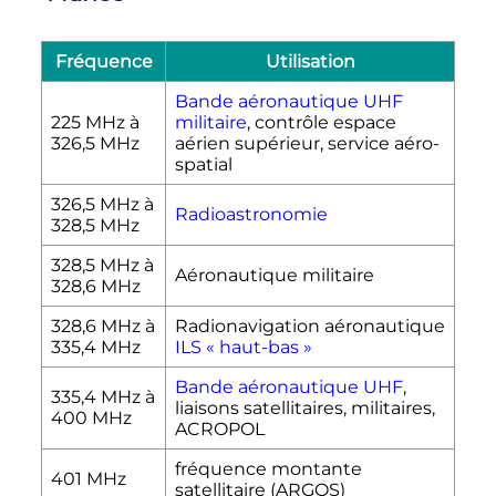
Fréquence
Utilisation
Bande aéronautique UHF
225
MHz
à
militaire
, contrôle espace
326,5
MHz
aérien supérieur, service aéro-
spatial
326,5
MHz
à
Radioastronomie
328,5
MHz
328,5
MHz
à
Aéronautique militaire
328,6
MHz
328,6
MHz
à
Radionavigation aéronautique
335,4
MHz
ILS «
haut-bas
»
Bande aéronautique UHF
,
335,4
MHz
à
liaisons satellitaires, militaires,
400
MHz
ACROPOL
fréquence montante
401
MHz
satellitaire (ARGOS)