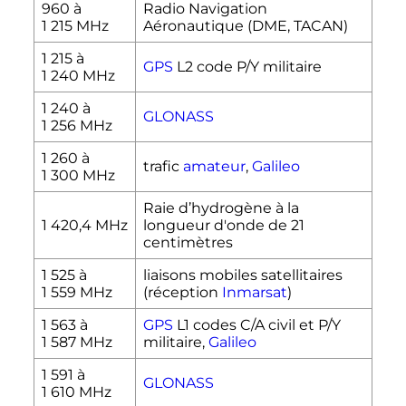
960 à
Radio Navigation
1 215
MHz
Aéronautique (DME, TACAN)
1 215 à
GPS
L2 code P/Y militaire
1 240
MHz
1 240 à
GLONASS
1 256
MHz
1 260 à
trafic
amateur
,
Galileo
1 300
MHz
Raie d’hydrogène à la
1 420,4
MHz
longueur d'onde de 21
centimètres
1 525 à
liaisons mobiles satellitaires
1 559
MHz
(réception
Inmarsat
)
1 563 à
GPS
L1 codes C/A civil et P/Y
1 587
MHz
militaire,
Galileo
1 591 à
GLONASS
1 610
MHz