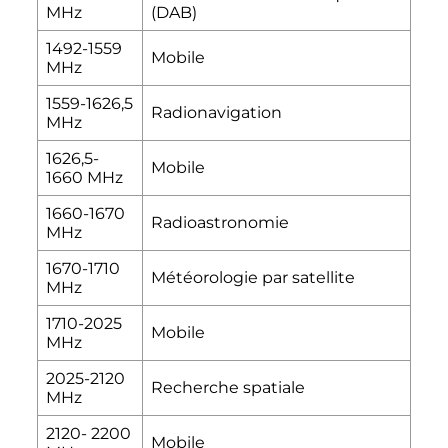
MHz
(DAB)
1492-1559
Mobile
MHz
1559-1626,5
Radionavigation
MHz
1626,5-
Mobile
1660 MHz
1660-1670
Radioastronomie
MHz
1670-1710
Météorologie par satellite
MHz
1710-2025
Mobile
MHz
2025-2120
Recherche spatiale
MHz
2120- 2200
Mobile