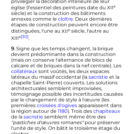
privilégier la décoration intérieure de leur
e
église (l'essentiel des peintures date du
XII
siècle
) et la construction des bâtiments
annexes comme le
cloître
. Deux dernières
étapes de construction peuvent encore être
e
distinguées, l'une au
XII
siècle
, l'autre au
[30]
e
XIII
.
9.
Signe que les temps changent, la brique
devient prédominante dans la construction
(mais on conserve l'alternance de blocs de
calcaire et de briques dans la nef centrale). Les
collatéraux
sont voûtés, les deux espaces
latéraux du massif occidental (la
sacristie
et la
chapelle Saint-Pierre) couverts. Les solutions
architecturales semblent improvisées,
témoignage possible des incertitudes causées
par le changement de style à l'œuvre (les
premières
croisées d'ogives
apparaissent dans
la région autour de
1180
). Trois des
chapiteaux
de la
sacristie
semblent même être des
"pastiches d'œuvres romanes"
pour préserver
l'unité de style. On bâtit le troisième étage du
clocher.