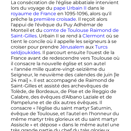
La consécration de l'église abbatiale intervient
lors du voyage du
pape
Urbain II
dans le
royaume de France
en 1095-1096, alors qu'il
prêche la
première croisade
. Il reçoit alors
l'appui de l'évêque du Puy Adhémar de
Monteil et du
comte de Toulouse
Raimond de
Saint-Gilles
. Urbain II se rend à
Clermont
où se
tient le concile où il appelle les seigneurs à se
croiser pour prendre
Jérusalem
aux
Turcs
seldjoukides
. Il parcourt ensuite l'ouest de la
France avant de redescendre vers Toulouse où
il consacre la nouvelle église et son autel
«
l'année mille quatre-vingt-seizième du
Seigneur, le neuvième des calendes de juin [le
24 mai
]
». Il est accompagné de Raimond de
Saint-Gilles et assisté des archevêques de
Tolède, de Bordeaux, de Pise et de Reggio de
Calabre, des évêques d'Albano Laziale et de
Pampelune et de dix autres évêques. Il
consacre «
l'église du saint martyr Saturnin,
évêque de Toulouse, et l'autel en l'honneur du
même martyr très glorieux et du saint martyr
Assiscle
» et dépose «
dans le même autel une
très grande partie du chef du très glorieux