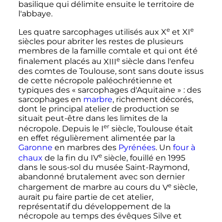
basilique qui délimite ensuite le territoire de
l'abbaye.
e
e
Les quatre sarcophages utilisés aux
X
et
XI
siècles
pour abriter les restes de plusieurs
membres de la famille comtale et qui ont été
e
finalement placés au
XIII
siècle
dans l'enfeu
des comtes de Toulouse, sont sans doute issus
de cette nécropole paléochrétienne et
typiques des «
sarcophages d'Aquitaine
»
: des
sarcophages en
marbre
, richement décorés,
dont le principal atelier de production se
situait peut-être dans les limites de la
er
nécropole. Depuis le
I
siècle
, Toulouse était
en effet régulièrement alimentée par la
Garonne
en marbres des
Pyrénées
. Un
four à
e
chaux
de la fin du
IV
siècle
, fouillé en 1995
dans le sous-sol du musée Saint-Raymond,
abandonné brutalement avec son dernier
e
chargement de marbre au cours du
V
siècle
,
aurait pu faire partie de cet atelier,
représentatif du développement de la
nécropole au temps des évêques Silve et