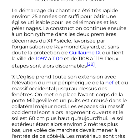
Le démarrage du chantier a été très rapide
:
environ 25 années ont suffi pour bâtir une
église utilisable pour les cérémonies et les
pèlerinages. La construction continue ensuite
à un bon rythme dans les deux premières
e
décennies du
XII
siècle
, favorisée par
l'organisation de Raymond Gayrard, et sans
doute la protection de
Guillaume IX
qui tient
la ville de
1097
à
1100
et de 1108 à 1119. Deux
[28]
étapes sont alors discernables
.
7.
L'église prend toute son extension avec
l'élévation du mur périphérique de la
nef
et du
massif occidental jusqu'au-dessus des
fenêtres. On met en place l'avant-corps de la
porte Miègeville et un puits est creusé dans le
collatéral majeur nord. Les espaces du massif
occidental sont alors largement ouverts et le
sol est
60
cm
plus haut qu'aujourd'hui. Le sol
extérieur étant alors environ
2 mètres
plus
bas, une volée de marches devait mener à
l'entrée de ce côté-là. Les matériaux sont très