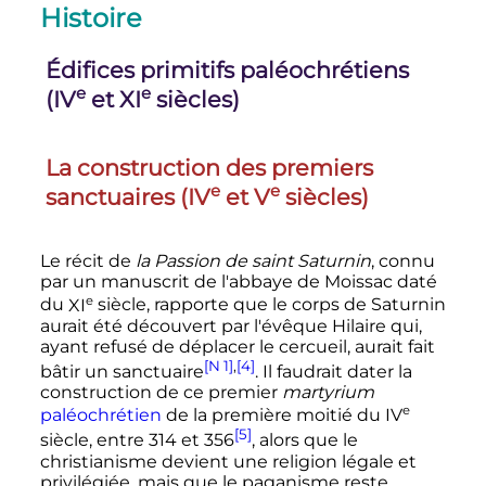
Histoire
Édifices primitifs paléochrétiens
e
e
(
IV
et
XI
siècles
)
La construction des premiers
e
e
sanctuaires (
IV
et
V
siècles
)
Le récit de
la Passion de saint Saturnin
, connu
par un manuscrit de l'abbaye de Moissac daté
e
du
XI
siècle
, rapporte que le corps de Saturnin
aurait été découvert par l'évêque Hilaire qui,
ayant refusé de déplacer le cercueil, aurait fait
[N 1]
,
[4]
bâtir un sanctuaire
. Il faudrait dater la
construction de ce premier
martyrium
e
paléochrétien
de la première moitié du
IV
[5]
siècle
, entre 314 et 356
, alors que le
christianisme devient une religion légale et
privilégiée, mais que le paganisme reste