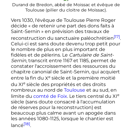
Durand de Bredon, abbé de Moissac et évêque de
Toulouse (pilier du cloitre de Moissac).
Vers 1030, l'évêque de Toulouse Pierre Roger
décide «
de retenir une part des dons faits à
Saint-Sernin
» en prévision des travaux de
[17]
reconstruction du sanctuaire paléochrétien
.
Celui-ci est sans doute devenu trop petit pour
le nombre de plus en plus important de
fidèles et de pèlerins. Le
Cartulaire de Saint-
Sernin
, transcrit entre 1167 et 1185, permet de
constater l'accroissement des ressources du
chapitre canonial de Saint-Sernin, qui acquiert
e
entre la fin du
X
siècle
et la première moitié
e
du
XI
siècle
des propriétés et des droits
nombreux au nord de
Toulouse
et au sud, en
e
limite du
comté de Foix
. Le tiers central du
XI
siècle
(sans doute consacré à l'accumulation
de réserves pour la reconstruction) est
beaucoup plus calme avant un apogée dans
les années 1080-1125, lorsque le chantier est
[18]
lancé
.