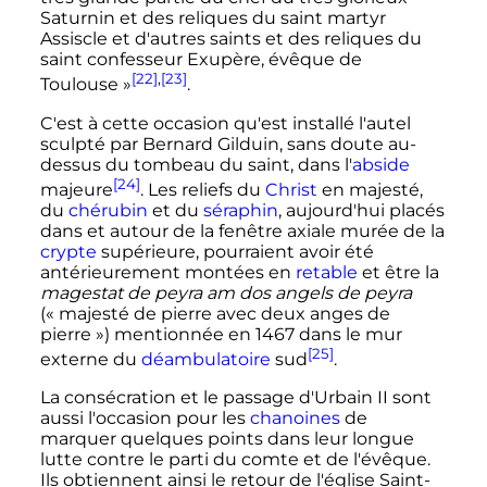
Saturnin et des reliques du saint martyr
Assiscle et d'autres saints et des reliques du
saint confesseur Exupère, évêque de
[22]
,
[23]
Toulouse
»
.
C'est à cette occasion qu'est installé l'autel
sculpté par Bernard Gilduin, sans doute au-
dessus du tombeau du saint, dans l'
abside
[24]
majeure
. Les reliefs du
Christ
en majesté,
du
chérubin
et du
séraphin
, aujourd'hui placés
dans et autour de la fenêtre axiale murée de la
crypte
supérieure, pourraient avoir été
antérieurement montées en
retable
et être la
magestat de peyra am dos angels de peyra
(«
majesté de pierre avec deux anges de
pierre
») mentionnée en 1467 dans le mur
[25]
externe du
déambulatoire
sud
.
La consécration et le passage d'Urbain II sont
aussi l'occasion pour les
chanoines
de
marquer quelques points dans leur longue
lutte contre le parti du comte et de l'évêque.
Ils obtiennent ainsi le retour de l'église Saint-