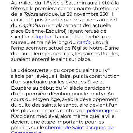
e
Au milieu du
III
siècle
, Saturnin aurait été à la
tête de la première communauté chrétienne
de la
Tolosa
antique. Le
29 novembre 250
, il
aurait été pris à partie par des païens au pied
du
Capitolium
(emplacement de l'actuelle
place Étienne-Esquirol)
: ayant refusé de
sacrifier à
Jupiter
, il aurait été attaché à un
taureau et traîné le long du
cardo
jusqu'à
l'emplacement actuel de l'église Notre-Dame
du Taur. Deux jeunes filles, les saintes Puelles,
auraient enterré le saint sur place.
e
La «
découverte
» du corps du saint au
IV
siècle
par l'évêque Hilaire, puis la construction
d'un sanctuaire par les évêques Silve et
e
Exupère au début du
V
siècle
participent
d'une première dévotion pour le martyr. Au
cours du Moyen Âge, avec le développement
du culte des saints, le sanctuaire devient l'un
des plus importants centres de
pèlerinage
de
l'Occident médiéval, alors même que la ville
devient une étape importante pour les
pèlerins sur le
chemin de Saint-Jacques-de-