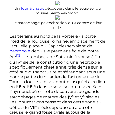
Un
four à chaux
découvert dans le sous-sol du
musée Saint-Raymond.
Le sarcophage paléochrétien du «
comte de l'An
mil
».
Les terrains au nord de la Porterie (la porte
nord de la Toulouse romaine, emplacement de
l'actuelle place du Capitole) servaient de
nécropole
depuis le premier siècle de notre
[13]
ère
. Le tombeau de Saturnin favorise à fin
e
du
IV
siècle
la constitution d'une nécropole
spécifiquement chrétienne, très dense sur le
côté sud du sanctuaire et s'étendant sous une
bonne partie du quartier de l'actuelle rue du
Taur. La fouille la plus aboutie jusqu'ici a eu lieu
en 1994-1996 dans le sous-sol du musée Saint-
Raymond, où ont été découverts de grands
e
e
sarcophages de marbre des
IV
et
V
siècles
.
Les inhumations cessent dans cette zone au
e
début du
VII
siècle
, époque où a pu être
creusé le grand fossé ovale autour de la