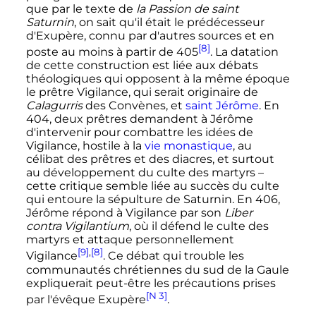
que par le texte de
la Passion de saint
Saturnin
, on sait qu'il était le prédécesseur
d'Exupère, connu par d'autres sources et en
[8]
poste au moins à partir de 405
. La datation
de cette construction est liée aux débats
théologiques qui opposent à la même époque
le prêtre Vigilance, qui serait originaire de
Calagurris
des Convènes, et
saint Jérôme
. En
404, deux prêtres demandent à Jérôme
d'intervenir pour combattre les idées de
Vigilance, hostile à la
vie monastique
, au
célibat des prêtres et des diacres, et surtout
au développement du culte des martyrs –
cette critique semble liée au succès du culte
qui entoure la sépulture de Saturnin. En 406,
Jérôme répond à Vigilance par son
Liber
contra Vigilantium
, où il défend le culte des
martyrs et attaque personnellement
[9]
,
[8]
Vigilance
. Ce débat qui trouble les
communautés chrétiennes du sud de la Gaule
expliquerait peut-être les précautions prises
[N 3]
par l'évêque Exupère
.