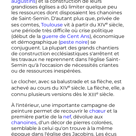
augustins
) et la construction de leurs
grandioses églises a dû limiter quelque peu
les ressources dont disposaient les chanoines
de Saint-Sernin. D'autant plus que, privée de
e
ses comtes,
Toulouse
vit à partir du
XIV
siècle
,
une période très difficile où crise politique
(début de la
guerre de Cent Ans
), économique
et démographique (
peste noire
) se
conjuguent. La plupart des grands chantiers
de construction ecclésiastiques s'arrêtent et
les travaux ne reprennent dans l'église Saint-
Sernin qu'à l'occasion de nécessités criantes
ou de ressources inespérées.
Le clocher, avec sa balustrade et sa flèche, est
e
achevé au cours du
XIV
siècle
. La flèche, elle, a
e
connu plusieurs versions dès le
XIII
siècle
.
À l'intérieur, une importante campagne de
peinture permet de recouvrir le
chœur
et la
première partie de la
nef
, dévolue aux
chanoines
, d'un décor de pierres colorées,
semblable à celui qu'on trouve à la même
époque dans l'église des Jacobins. Les écus