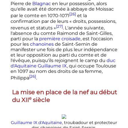
Pierre de
Blagnac
en leur possession, alors
qu'elle avait été donnée à abbaye de Moissac
[26]
par le comte en 1070-1071
et la
confirmation par de leurs «
droits, possessions,
[27]
revenus et statuts
»
. L'année suivante,
l'absence du comte Raimond de Saint-Gilles,
parti pour la
première croisade
, est l'occasion
pour les
chanoines
de Saint-Sernin de
manifester une fois de plus leur indépendance
et leur opposition au parti du comte et de
l'évêque, puisqu'ils rejoignent le camp du
duc
d'Aquitaine
Guillaume IX
, qui occupe Toulouse
en 1097 au nom des droits de sa femme,
[26]
Philippa
.
La mise en place de la nef au début
e
du
XII
siècle
Guillaume IX d'Aquitaine
, troubadour et protecteur
des chanoines de Saint-Sernin.