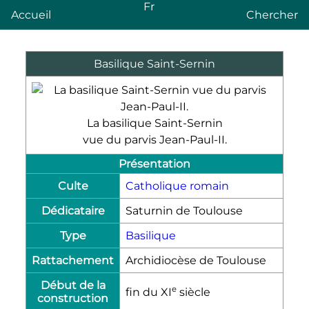
Fr
Accueil
Chercher
Basilique Saint-Sernin
La basilique Saint-Sernin
vue du parvis Jean-Paul-II.
Présentation
Culte
Catholique romain
Dédicataire
Saturnin de Toulouse
Type
Basilique
Rattachement
Archidiocèse de Toulouse
Début de la
e
fin du
XI
siècle
construction