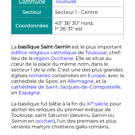
Commune
Toulouse
Secteur
Secteur 1 - Centre
43° 36′ 30″ nord,
Coordonnées
1° 26′ 31″ est
La
basilique Saint-Sernin
est le plus important
édifice religieux
catholique
de
Toulouse
, chef-
lieu de la
région
Occitanie
. Elle se situe au
cœur de la place du même nom, dans le
secteur 1 de la ville. C'est une des plus grandes
églises
romanes
conservées en
Europe
, avec la
cathédrale de Spire, en
Allemagne
, et la
cathédrale de Saint-Jacques-de-Compostelle
,
en
Espagne
.
e
La basilique fut bâtie à la fin du
XI
siècle
pour
abriter les reliques du premier évêque de
Toulouse, saint Saturnin (devenu
Sarnin
ou
Sernin
en
occitan
), l'un des premiers et plus
vénérés martyrs chrétiens gallo-romains.