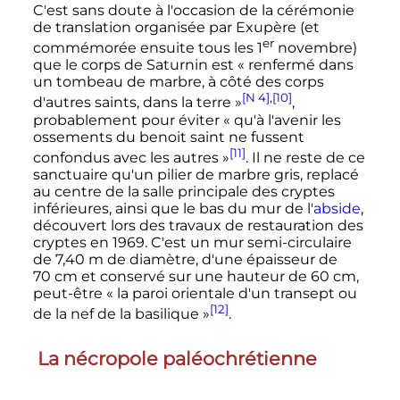
C'est sans doute à l'occasion de la cérémonie
de translation organisée par Exupère (et
er
commémorée ensuite tous les
1
novembre)
que le corps de Saturnin est
« renfermé dans
un tombeau de marbre, à côté des corps
[N 4]
,
[10]
d'autres saints, dans la terre »
,
probablement pour éviter
« qu'à l'avenir les
ossements du benoit saint ne fussent
[11]
confondus avec les autres »
. Il ne reste de ce
sanctuaire qu'un pilier de marbre gris, replacé
au centre de la salle principale des cryptes
inférieures, ainsi que le bas du mur de l'
abside
,
découvert lors des travaux de restauration des
cryptes en 1969. C'est un mur semi-circulaire
de
7,40
m
de diamètre, d'une épaisseur de
70
cm
et conservé sur une hauteur de
60
cm
,
peut-être «
la paroi orientale d'un transept ou
[12]
de la nef de la basilique
»
.
La nécropole paléochrétienne