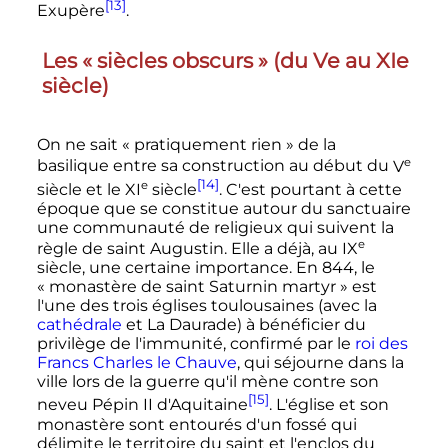
[13]
Exupère
.
Les «
siècles obscurs
» (du Ve au XIe
siècle)
On ne sait «
pratiquement rien
» de la
e
basilique entre sa construction au début du
V
[14]
e
siècle
et le
XI
siècle
. C'est pourtant à cette
époque que se constitue autour du sanctuaire
une communauté de religieux qui suivent la
e
règle de saint Augustin. Elle a déjà, au
IX
siècle
, une certaine importance. En 844, le
«
monastère de saint Saturnin martyr
» est
l'une des trois églises toulousaines (avec la
cathédrale
et La Daurade) à bénéficier du
privilège de l'immunité, confirmé par le
roi des
Francs
Charles le Chauve
, qui séjourne dans la
ville lors de la guerre qu'il mène contre son
[15]
neveu Pépin II d'Aquitaine
. L'église et son
monastère sont entourés d'un fossé qui
délimite le territoire du saint et l'enclos du