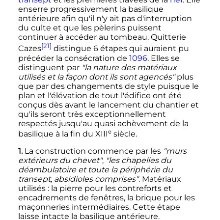
enserre progressivement la basilique
antérieure afin qu'il n'y ait pas d'interruption
du culte et que les pèlerins puissent
continuer à accéder au tombeau. Quitterie
[21]
Cazes
distingue 6 étapes qui auraient pu
précéder la consécration de
1096
. Elles se
distinguent par
"la nature des matériaux
utilisés et la façon dont ils sont agencés"
plus
que par des changements de style puisque le
plan et l'élévation de tout l'édifice ont été
conçus dès avant le lancement du chantier et
qu'ils seront très exceptionnellement
respectés jusqu'au quasi achèvement de la
e
basilique à la fin du
XIII
siècle
.
1.
La construction commence par les
"murs
extérieurs du chevet"
,
"les chapelles du
déambulatoire et toute la périphérie du
transept, absidioles comprises"
. Matériaux
utilisés
: la pierre pour les contreforts et
encadrements de fenêtres, la brique pour les
maçonneries intermédiaires. Cette étape
laisse intacte la basilique antérieure.