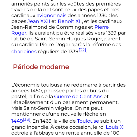
armoriés peints sur les voûtes des premières
travées de la nef sont ceux des papes et des
cardinaux
avignonnais
des années 1330
: les
papes
Jean XXII
et
Benoît XII
, et les cardinaux
Jean-Raimond de Comminges et
Pierre
Roger
. Ils auraient pu être réalisés vers 1339 par
l'abbé de Saint-Sernin Hugues Roger, parent
du cardinal Pierre Roger après la réforme des
[32]
chanoines
réguliers de 1339
.
Période moderne
L'économie toulousaine redémarre à partir des
années 1450, poussée par les débuts du
pastel, la fin de la
Guerre de Cent Ans
et
l'établissement d'un parlement permanent.
Mais Saint-Sernin végète. On ne peut
mentionner qu'une nouvelle flèche en
[33]
1449
. En 1463, la ville de
Toulouse
subit un
grand incendie. À cette occasion, le roi
Louis XI
octroie à l'abbaye une rente annuelle de 100