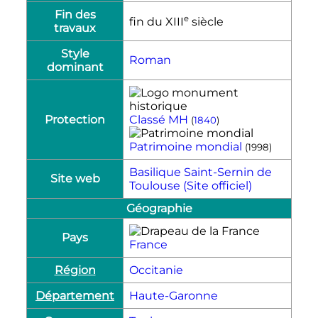
Fin des
e
fin du
XIII
siècle
travaux
Style
Roman
dominant
Protection
Classé MH
(
1840
)
Patrimoine mondial
(1998)
Basilique Saint-Sernin de
Site web
Toulouse (Site officiel)
Géographie
Pays
France
Région
Occitanie
Département
Haute-Garonne