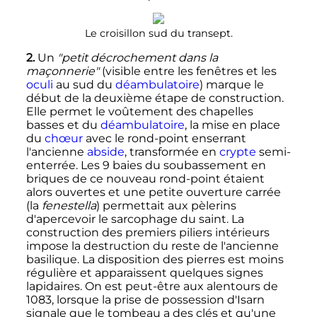
Le croisillon sud du transept.
2.
Un
"petit décrochement dans la
maçonnerie"
(visible entre les fenêtres et les
oculi
au sud du
déambulatoire
) marque le
début de la deuxième étape de construction.
Elle permet le voûtement des chapelles
basses et du
déambulatoire
, la mise en place
du
chœur
avec le rond-point enserrant
l'ancienne
abside
, transformée en
crypte
semi-
enterrée. Les 9 baies du soubassement en
briques de ce nouveau rond-point étaient
alors ouvertes et une petite ouverture carrée
(la
fenestella
) permettait aux pèlerins
d'apercevoir le sarcophage du saint. La
construction des premiers piliers intérieurs
impose la destruction du reste de l'ancienne
basilique. La disposition des pierres est moins
régulière et apparaissent quelques signes
lapidaires. On est peut-être aux alentours de
1083, lorsque la prise de possession d'Isarn
signale que le tombeau a des clés et qu'une