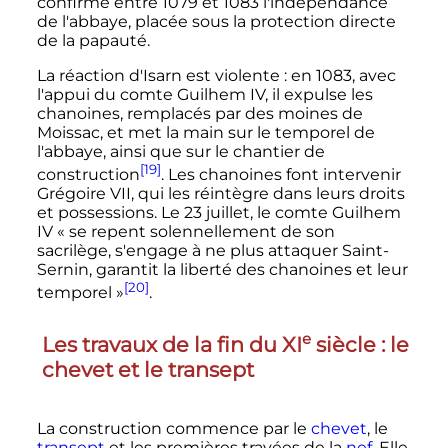
confirme entre 1079 et 1083 l'indépendance
de l'abbaye, placée sous la protection directe
de la papauté.
La réaction d'Isarn est violente
: en 1083, avec
l'appui du comte Guilhem IV, il expulse les
chanoines, remplacés par des moines de
Moissac, et met la main sur le temporel de
l'abbaye, ainsi que sur le chantier de
[19]
construction
. Les chanoines font intervenir
Grégoire VII, qui les réintègre dans leurs droits
et possessions. Le
23 juillet
, le comte Guilhem
IV «
se repent solennellement de son
sacrilège, s'engage à ne plus attaquer Saint-
Sernin, garantit la liberté des chanoines et leur
[20]
temporel
»
.
e
Les travaux de la fin du
XI
siècle
: le
chevet et le transept
La construction commence par le
chevet
, le
transept
et les premières travées de la
nef
. Elle