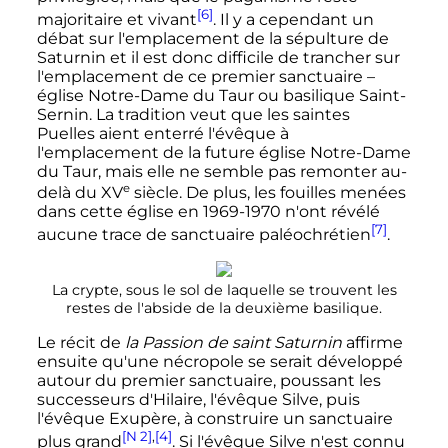
[6]
majoritaire et vivant
. Il y a cependant un
débat sur l'emplacement de la sépulture de
Saturnin et il est donc difficile de trancher sur
l'emplacement de ce premier sanctuaire –
église Notre-Dame du Taur ou basilique Saint-
Sernin. La tradition veut que les saintes
Puelles aient enterré l'évêque à
l'emplacement de la future église Notre-Dame
du Taur, mais elle ne semble pas remonter au-
e
delà du
XV
siècle
. De plus, les fouilles menées
dans cette église en 1969-1970 n'ont révélé
[7]
aucune trace de sanctuaire paléochrétien
.
La crypte, sous le sol de laquelle se trouvent les
restes de l'abside de la deuxième basilique.
Le récit de
la Passion de saint Saturnin
affirme
ensuite qu'une nécropole se serait développé
autour du premier sanctuaire, poussant les
successeurs d'Hilaire, l'évêque Silve, puis
l'évêque Exupère, à construire un sanctuaire
[N 2]
,
[4]
plus grand
. Si l'évêque Silve n'est connu