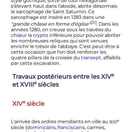
style gothique, sorte de tour hexagonale
s'élevant haut dans l'abside, abrite désormais
le sarcophage de Saint Saturnin. Ce
sarcophage est inséré en 1283 dans une
[31]
"grande châsse en forme d'église"
. Dans les
années 1280, on creuse sous les travées du
chœur
la
crypte
inférieure pour pouvoir abriter
les nombreuses reliques qui sont venues
enrichir le trésor de l'abbaye. C'est peut-être à
cette occasion que l'on doit renforcer les
quatre piliers de la croisée du
transept
, affaiblis
par cette excavation.
e
Travaux postérieurs entre les
XIV
e
et
XVIII
siècles
e
XIV
siècle
e
L'arrivée des ordres mendiants en ville au
XIII
siècle
(
dominicains
,
franciscains
, carmes,