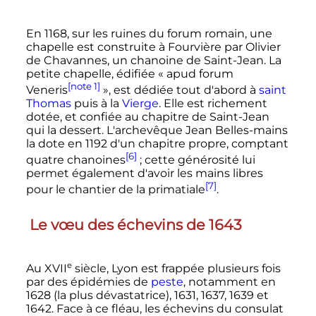
En 1168, sur les ruines du forum romain, une
chapelle est construite à Fourvière par Olivier
de Chavannes, un chanoine de Saint-Jean. La
petite chapelle, édifiée
«
apud forum
[note 1]
Veneris
»
, est dédiée tout d'abord à
saint
Thomas
puis à la
Vierge
. Elle est richement
dotée, et confiée au chapitre de Saint-Jean
qui la dessert. L'archevêque Jean Belles-mains
la dote en 1192 d'un chapitre propre, comptant
[6]
quatre chanoines
; cette générosité lui
permet également d'avoir les mains libres
[7]
pour le chantier de la primatiale
.
Le vœu des échevins de 1643
e
Au
XVII
siècle
, Lyon est frappée plusieurs fois
par des épidémies de
peste
, notamment en
1628 (la plus dévastatrice), 1631, 1637, 1639 et
1642. Face à ce fléau, les échevins du consulat