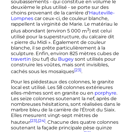
soubassements - qui constitue en volume le
deuxième le plus utilisé - se porte sur des
choins provenant de la carrière d'
Hauteville-
Lompnes
car ceux-ci, de couleur blanche,
rappellent la virginité de Marie. Le matériau le
3
plus abondant (environ
5 000
m
) est celui
utilisé pour la superstructure, du calcaire dit
«
pierre du Midi
». Également de couleur
blanche, il se prête particulièrement à la
sculpture. Enfin, environ
825 mètres
cubes de
travertin
(ou tuf) du
Bugey
sont utilisés pour
construire les voûtes, mais sont invisibles,
[23]
cachés sous les mosaïques
.
Pour les piédestaux des colonnes, le granite
local est utilisé. Les 58 colonnes extérieures
elles-mêmes sont en granite ou en
porphyre
.
Les seize colonnes soutenant la nef, après de
nombreuses hésitations, sont réalisées dans le
marbre bleu de la carrière de l'Étroit du Siaix.
Elles mesurent vingt-sept mètres de
[23]
,
[24]
hauteur
. Chacune des quatre colonnes
soutenant la façade principale pèse quinze