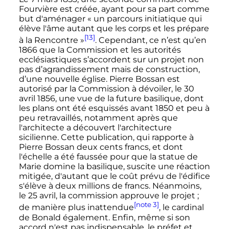
Fourvière est créée, ayant pour sa part comme
but d'aménager
« un parcours initiatique qui
élève l'âme autant que les corps et les prépare
[13]
à la Rencontre »
. Cependant, ce n’est qu’en
1866 que la Commission et les autorités
ecclésiastiques s’accordent sur un projet non
pas d’agrandissement mais de construction,
d’une nouvelle église. Pierre Bossan est
autorisé par la Commission à dévoiler, le 30
avril 1856, une vue de la future basilique, dont
les plans ont été esquissés avant 1850 et peu à
peu retravaillés, notamment après que
l'architecte a découvert l'architecture
sicilienne. Cette publication, qui rapporte à
Pierre Bossan deux cents francs, et dont
l'échelle a été faussée pour que la statue de
Marie domine la basilique, suscite une réaction
mitigée, d'autant que le coût prévu de l'édifice
s'élève à deux millions de francs. Néanmoins,
le 25 avril, la commission approuve le projet
;
[note 3]
de manière plus inattendue
, le cardinal
de Bonald également. Enfin, même si son
accord n'est pas indispensable, le préfet et