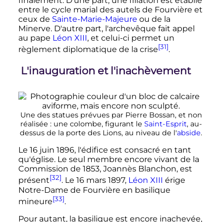
finalement. D'une part, une filiation est établie
entre le cycle marial des autels de Fourvière et
ceux de
Sainte-Marie-Majeure
ou de la
Minerve. D'autre part, l'archevêque fait appel
au pape
Léon XIII
, et celui-ci permet un
[31]
règlement diplomatique de la crise
.
L'inauguration et l'inachèvement
Une des statues prévues par Pierre Bossan, et non
réalisée
: une colombe, figurant le
Saint-Esprit
, au-
dessus de la porte des Lions, au niveau de l'
abside
.
Le 16 juin 1896, l'édifice est consacré en tant
qu'église. Le seul membre encore vivant de la
Commission de 1853, Joannès Blanchon, est
[32]
présent
. Le 16 mars 1897,
Léon XIII
érige
Notre-Dame de Fourvière en basilique
[33]
mineure
.
Pour autant, la basilique est encore inachevée,