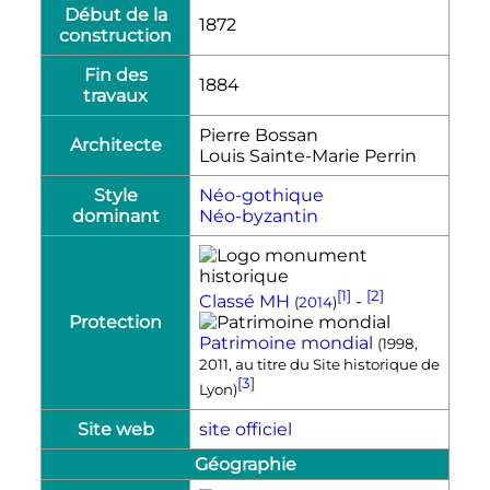
Début de la
1872
construction
Fin des
1884
travaux
Pierre Bossan
Architecte
Louis Sainte-Marie Perrin
Style
Néo-gothique
dominant
Néo-byzantin
[1]
[2]
Classé MH
-
(
2014
)
Protection
Patrimoine mondial
(1998,
2011, au titre du Site historique de
[3]
Lyon)
Site web
site officiel
Géographie