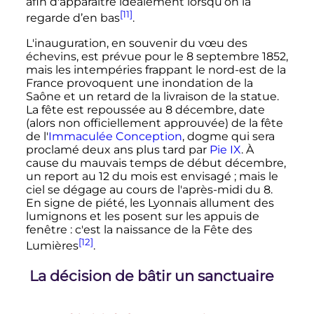
afin d'apparaître idéalement lorsqu’on la
[11]
regarde d’en bas
.
L'inauguration, en souvenir du vœu des
échevins, est prévue pour le 8 septembre 1852,
mais les intempéries frappant le nord-est de la
France provoquent une inondation de la
Saône et un retard de la livraison de la statue.
La fête est repoussée au 8 décembre, date
(alors non officiellement approuvée) de la fête
de l'
Immaculée Conception
, dogme qui sera
proclamé deux ans plus tard par
Pie IX
. À
cause du mauvais temps de début décembre,
un report au 12 du mois est envisagé
; mais le
ciel se dégage au cours de l'après-midi du 8.
En signe de piété, les Lyonnais allument des
lumignons et les posent sur les appuis de
fenêtre
: c'est la naissance de la Fête des
[12]
Lumières
.
La décision de bâtir un sanctuaire