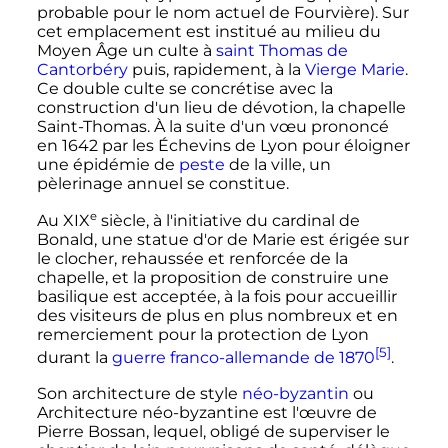
probable pour le nom actuel de Fourvière). Sur
cet emplacement est institué au milieu du
Moyen Âge un culte à
saint Thomas de
Cantorbéry
puis, rapidement, à la
Vierge Marie
.
Ce double culte se concrétise avec la
construction d'un lieu de dévotion, la chapelle
Saint-Thomas. À la suite d'un vœu prononcé
en 1642 par les Échevins de Lyon pour éloigner
une épidémie de
peste
de la ville, un
pèlerinage annuel se constitue.
e
Au
XIX
siècle
, à l'initiative du cardinal de
Bonald, une statue d'or de Marie est érigée sur
le clocher, rehaussée et renforcée de la
chapelle, et la proposition de construire une
basilique est acceptée, à la fois pour accueillir
des visiteurs de plus en plus nombreux et en
remerciement pour la protection de Lyon
[5]
durant la
guerre franco-allemande de 1870
.
Son architecture de style
néo-byzantin
ou
Architecture néo-byzantine est l'œuvre de
Pierre Bossan, lequel, obligé de superviser le