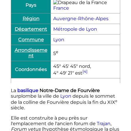
Pays
France
Région
Auvergne-Rhône-Alpes
Département
Métropole de Lyon
Commune
Lyon
Arrondisseme
e
5
nt
45° 45′ 45″ nord,
Coordonnées
[4]
4° 49′ 21″ est
La
basilique
Notre-Dame de Fourvière
surplombe la ville de
Lyon
depuis le sommet
e
de la colline de Fourvière depuis la fin du
XIX
siècle
.
Elle est construite à peu près sur
l'emplacement de l'ancien forum de
Trajan
,
Forum vetus
(hypothèse étymologique la plus