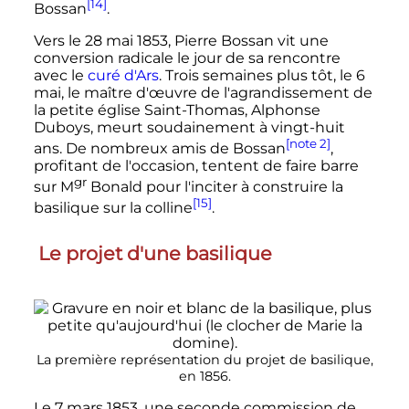
[14]
Bossan
.
Vers le 28 mai 1853, Pierre Bossan vit une
conversion radicale le jour de sa rencontre
avec le
curé d'Ars
. Trois semaines plus tôt, le 6
mai, le maître d'œuvre de l'agrandissement de
la petite église Saint-Thomas, Alphonse
Duboys, meurt soudainement à vingt-huit
[note 2]
ans. De nombreux amis de Bossan
,
profitant de l'occasion, tentent de faire barre
gr
sur
M
Bonald pour l'inciter à construire la
[15]
basilique sur la colline
.
Le projet d'une basilique
La première représentation du projet de basilique,
en 1856.
Le
7 mars 1853
, une seconde commission de