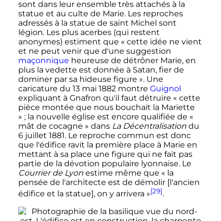
sont dans leur ensemble très attachés à la
statue et au culte de Marie. Les reproches
adressés à la statue de saint Michel sont
légion. Les plus acerbes (qui restent
anonymes) estiment que
« cette idée ne vient
et ne peut venir que d'une suggestion
maçonnique
heureuse de détrôner Marie, en
plus la vedette est donnée à Satan, fier de
dominer par sa hideuse figure »
. Une
caricature du 13 mai 1882 montre
Guignol
expliquant à Gnafron qu'il faut détruire
« cette
pièce montée que nous bouchait la Mariette
»
; la nouvelle église est encore qualifiée de
«
mât de cocagne »
dans
La Décentralisation
du
6 juillet 1881. Le reproche commun est donc
que l'édifice ravit la première place à Marie en
mettant à sa place une figure qui ne fait pas
partie de la dévotion populaire lyonnaise. Le
Courrier de Lyon
estime même que
« la
pensée de l'architecte est de démolir [l'ancien
[29]
édifice et la statue], on y arrivera »
.