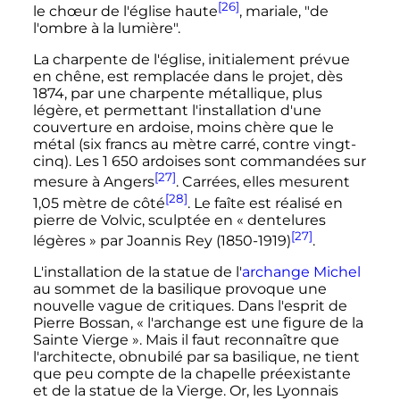
[26]
le chœur de l'église haute
, mariale, "de
l'ombre à la lumière".
La charpente de l'église, initialement prévue
en chêne, est remplacée dans le projet, dès
1874, par une charpente métallique, plus
légère, et permettant l'installation d'une
couverture en ardoise, moins chère que le
métal (six francs au mètre carré, contre vingt-
cinq). Les
1 650 ardoises
sont commandées sur
[27]
mesure à Angers
. Carrées, elles mesurent
[28]
1,05 mètre
de côté
. Le faîte est réalisé en
pierre de Volvic, sculptée en «
dentelures
[27]
légères
» par Joannis Rey (1850-1919)
.
L'installation de la statue de l'
archange Michel
au sommet de la basilique provoque une
nouvelle vague de critiques. Dans l'esprit de
Pierre Bossan, «
l'archange est une figure de la
Sainte Vierge
». Mais il faut reconnaître que
l'architecte, obnubilé par sa basilique, ne tient
que peu compte de la chapelle préexistante
et de la statue de la Vierge. Or, les Lyonnais