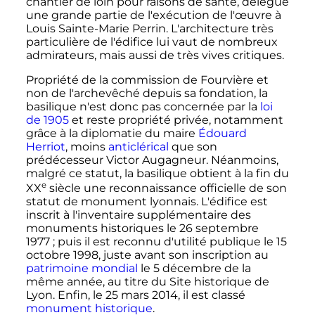
chantier de loin pour raisons de santé, délègue
une grande partie de l'exécution de l'œuvre à
Louis Sainte-Marie Perrin. L'architecture très
particulière de l'édifice lui vaut de nombreux
admirateurs, mais aussi de très vives critiques.
Propriété de la commission de Fourvière et
non de l'archevêché depuis sa fondation, la
basilique n'est donc pas concernée par la
loi
de 1905
et reste propriété privée, notamment
grâce à la diplomatie du maire
Édouard
Herriot
, moins
anticlérical
que son
prédécesseur Victor Augagneur. Néanmoins,
malgré ce statut, la basilique obtient à la fin du
e
XX
siècle
une reconnaissance officielle de son
statut de monument lyonnais. L'édifice est
inscrit à l'inventaire supplémentaire des
monuments historiques le
26 septembre
1977
; puis il est reconnu d'utilité publique le
15
octobre 1998
, juste avant son inscription au
patrimoine mondial
le 5 décembre de la
même année, au titre du Site historique de
Lyon. Enfin, le
25 mars 2014
, il est classé
monument historique
.