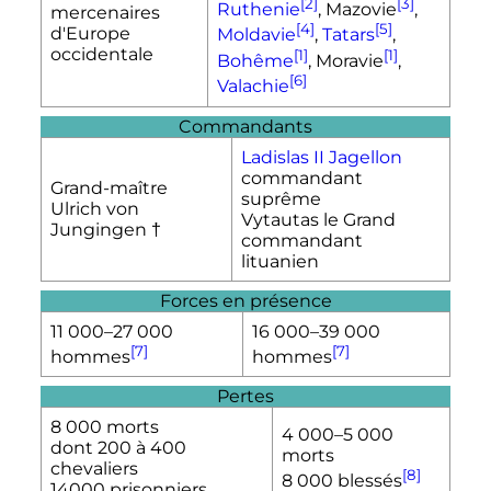
[2]
[3]
Ruthenie
, Mazovie
,
mercenaires
[4]
[5]
d'Europe
Moldavie
,
Tatars
,
occidentale
[1]
[1]
Bohême
, Moravie
,
[6]
Valachie
Commandants
Ladislas II Jagellon
commandant
Grand-maître
suprême
Ulrich von
Vytautas le Grand
Jungingen †
commandant
lituanien
Forces en présence
11 000
–
27 000
16 000
–
39 000
[7]
[7]
hommes
hommes
Pertes
8 000 morts
4 000
–
5 000
dont 200 à 400
morts
chevaliers
[8]
8 000 blessés
14000 prisonniers