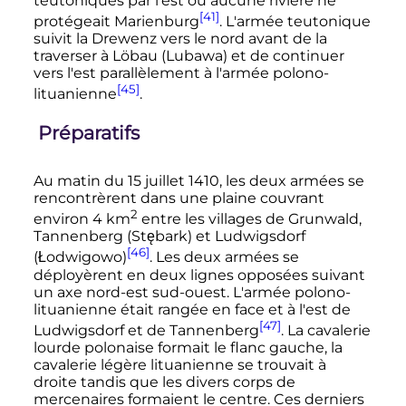
teutoniques par l'est où aucune rivière ne
[41]
protégeait Marienburg
. L'armée teutonique
suivit la Drewenz vers le nord avant de la
traverser à Löbau (Lubawa) et de continuer
vers l'est parallèlement à l'armée polono-
[45]
lituanienne
.
Préparatifs
Au matin du 15 juillet 1410, les deux armées se
rencontrèrent dans une plaine couvrant
2
environ
4
km
entre les villages de Grunwald,
Tannenberg (Stębark) et Ludwigsdorf
[46]
(Łodwigowo)
. Les deux armées se
déployèrent en deux lignes opposées suivant
un axe nord-est sud-ouest. L'armée polono-
lituanienne était rangée en face et à l'est de
[47]
Ludwigsdorf et de Tannenberg
. La cavalerie
lourde polonaise formait le flanc gauche, la
cavalerie légère lituanienne se trouvait à
droite tandis que les divers corps de
mercenaires formaient le centre. Ces derniers