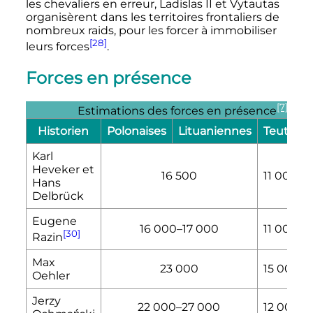
les chevaliers en erreur, Ladislas II et Vytautas
organisèrent dans les territoires frontaliers de
nombreux raids, pour les forcer à immobiliser
[28]
leurs forces
.
Forces en présence
[7]
Estimations des forces en présence
Historien
Polonaises
Lituaniennes
Teutoni
Karl
Heveker et
16 500
11 000
Hans
Delbrück
Eugene
16 000
–
17 000
11 000
[30]
Razin
Max
23 000
15 000
Oehler
Jerzy
22 000
–
27 000
12 000