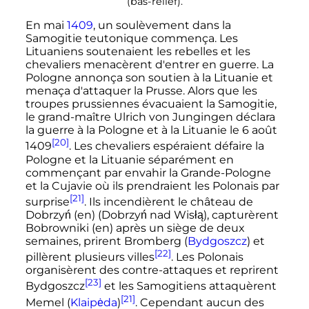
(bas-relief).
En mai
1409
, un soulèvement dans la
Samogitie teutonique commença. Les
Lituaniens soutenaient les rebelles et les
chevaliers menacèrent d'entrer en guerre. La
Pologne annonça son soutien à la Lituanie et
menaça d'attaquer la Prusse. Alors que les
troupes prussiennes évacuaient la Samogitie,
le grand-maître Ulrich von Jungingen déclara
la guerre à la Pologne et à la Lituanie le
6 août
[20]
1409
. Les chevaliers espéraient défaire la
Pologne et la Lituanie séparément en
commençant par envahir la Grande-Pologne
et la Cujavie où ils prendraient les Polonais par
[21]
surprise
. Ils incendièrent le château de
Dobrzyń
(en)
(Dobrzyń nad Wisłą), capturèrent
Bobrowniki
(en)
après un siège de deux
semaines, prirent Bromberg (
Bydgoszcz
) et
[22]
pillèrent plusieurs villes
. Les Polonais
organisèrent des contre-attaques et reprirent
[23]
Bydgoszcz
et les Samogitiens attaquèrent
[21]
Memel (
Klaipėda
)
. Cependant aucun des