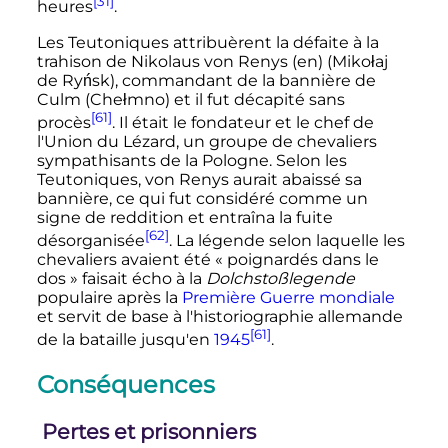
[31]
heures
.
Les Teutoniques attribuèrent la défaite à la
trahison de Nikolaus von Renys
(en)
(Mikołaj
de Ryńsk), commandant de la bannière de
Culm (Chełmno) et il fut décapité sans
[61]
procès
. Il était le fondateur et le chef de
l'Union du Lézard, un groupe de chevaliers
sympathisants de la Pologne. Selon les
Teutoniques, von Renys aurait abaissé sa
bannière, ce qui fut considéré comme un
signe de reddition et entraîna la fuite
[62]
désorganisée
. La légende selon laquelle les
chevaliers avaient été «
poignardés dans le
dos
» faisait écho à la
Dolchstoßlegende
populaire après la
Première Guerre mondiale
et servit de base à l'historiographie allemande
[61]
de la bataille jusqu'en
1945
.
Conséquences
Pertes et prisonniers