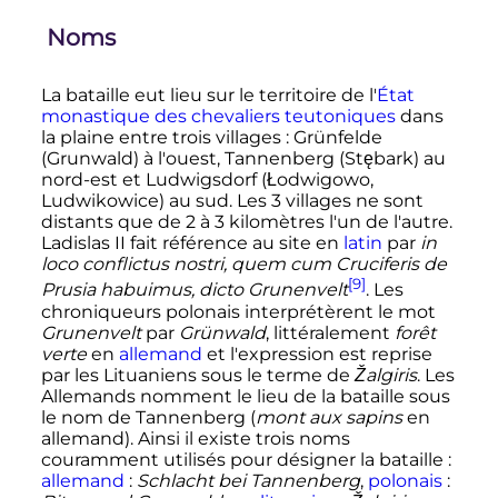
Noms
La bataille eut lieu sur le territoire de l'
État
monastique des chevaliers teutoniques
dans
la plaine entre trois villages
: Grünfelde
(Grunwald) à l'ouest, Tannenberg (Stębark) au
nord-est et Ludwigsdorf (Łodwigowo,
Ludwikowice) au sud. Les 3 villages ne sont
distants que de
2
à
3
kilomètres
l'un de l'autre.
Ladislas II fait référence au site en
latin
par
in
loco conflictus nostri, quem cum Cruciferis de
[9]
Prusia habuimus, dicto Grunenvelt
. Les
chroniqueurs polonais interprétèrent le mot
Grunenvelt
par
Grünwald
, littéralement
forêt
verte
en
allemand
et l'expression est reprise
par les Lituaniens sous le terme de
Žalgiris
. Les
Allemands nomment le lieu de la bataille sous
le nom de Tannenberg (
mont aux sapins
en
allemand). Ainsi il existe trois noms
couramment utilisés pour désigner la bataille
:
allemand
:
Schlacht bei Tannenberg
,
polonais
: