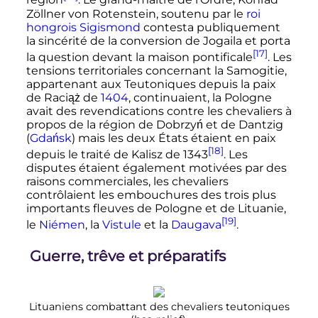
région
. Le grand-maître de l'Ordre, Konrad
Zöllner von Rotenstein, soutenu par le
roi
hongrois
Sigismond
contesta publiquement
la sincérité de la conversion de Jogaila et porta
[17]
la question devant la maison pontificale
. Les
tensions territoriales concernant la Samogitie,
appartenant aux Teutoniques depuis la paix
de Raciąż de
1404
, continuaient, la Pologne
avait des revendications contre les chevaliers à
propos de la région de Dobrzyń et de Dantzig
(
Gdańsk
) mais les deux États étaient en paix
[18]
depuis le traité de Kalisz de 1343
. Les
disputes étaient également motivées par des
raisons commerciales, les chevaliers
contrôlaient les embouchures des trois plus
importants fleuves de Pologne et de Lituanie,
[19]
le
Niémen
, la
Vistule
et la
Daugava
.
Guerre, trêve et préparatifs
Lituaniens combattant des chevaliers teutoniques