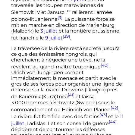
traversée, les troupes mazoviennes de
er
Siemowit IV et Janusz
I
rallièrent l'armée
[3]
polono-lituanienne
. La puissante force se
mit en marche en direction de Marienburg
(Malbork) le
3 juillet
et la frontière prussienne
[39]
fut franchie le
9 juillet
.
La traversée de la rivière resta secrète jusqu'à
ce que des émissaires hongrois, qui
cherchaient à négocier une trêve, ne la
[40]
révèlent au grand-maître teutonique
.
Ulrich von Jungingen comprit
immédiatement la menace et partit avec le
gros de ses forces pour organiser une ligne de
défense sur la rivière Drewenz (Drwęca) près
[41]
de Kauernik (Kurzętnik)
et laissa
3 000 hommes
à Schwetz (Świecie) sous le
[42]
commandement de Heinrich von Plauen
.
[43]
La rivière fut fortifiée avec des fortins
et le
11
[44]
juillet
, Ladislas II et son conseil de guerre
décidèrent de contourner les défenses