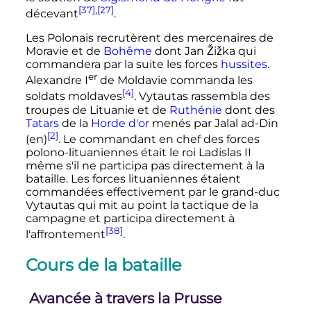
[37]
,
[27]
décevant
.
Les Polonais recrutèrent des mercenaires de
Moravie et de
Bohême
dont Jan Žižka qui
commandera par la suite les forces
hussites
.
er
Alexandre
I
de Moldavie commanda les
[4]
soldats moldaves
. Vytautas rassembla des
troupes de Lituanie et de
Ruthénie
dont des
Tatars
de la
Horde d'or
menés par Jalal ad-Din
[2]
(en)
. Le commandant en chef des forces
polono-lituaniennes était le roi Ladislas II
même s'il ne participa pas directement à la
bataille. Les forces lituaniennes étaient
commandées effectivement par le grand-duc
Vytautas qui mit au point la tactique de la
campagne et participa directement à
[38]
l'affrontement
.
Cours de la bataille
Avancée à travers la Prusse