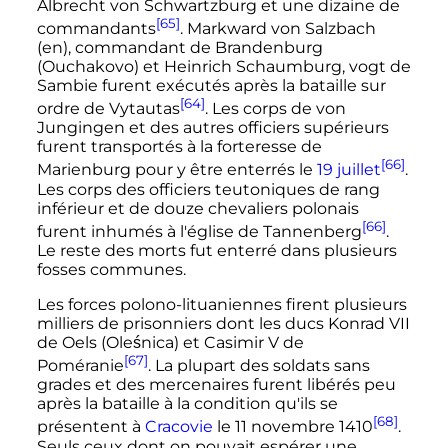
Albrecht von Schwartzburg et une dizaine de
[65]
commandants
. Markward von Salzbach
(en)
, commandant de Brandenburg
(Ouchakovo) et Heinrich Schaumburg, vogt de
Sambie furent exécutés après la bataille sur
[64]
ordre de Vytautas
. Les corps de von
Jungingen et des autres officiers supérieurs
furent transportés à la forteresse de
[66]
Marienburg pour y être enterrés le
19 juillet
.
Les corps des officiers teutoniques de rang
inférieur et de douze chevaliers polonais
[66]
furent inhumés à l'église de Tannenberg
.
Le reste des morts fut enterré dans plusieurs
fosses communes.
Les forces polono-lituaniennes firent plusieurs
milliers de prisonniers dont les ducs Konrad VII
de Oels (Oleśnica) et Casimir V de
[67]
Poméranie
. La plupart des soldats sans
grades et des mercenaires furent libérés peu
après la bataille à la condition qu'ils se
[68]
présentent à
Cracovie
le
11 novembre 1410
.
Seuls ceux dont on pouvait espérer une