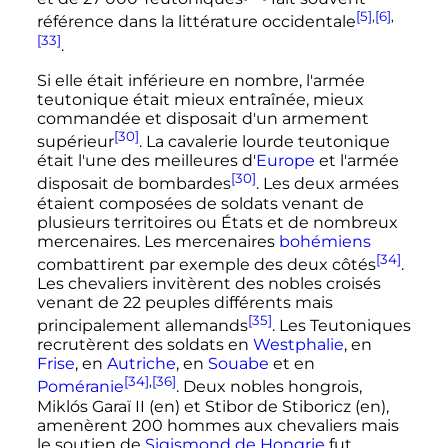
[5]
,
[6]
,
référence dans la littérature occidentale
[33]
.
Si elle était inférieure en nombre, l'armée
teutonique était mieux entraînée, mieux
commandée et disposait d'un armement
[30]
supérieur
. La cavalerie lourde teutonique
était l'une des meilleures d'
Europe
et l'armée
[30]
disposait de bombardes
. Les deux armées
étaient composées de soldats venant de
plusieurs territoires ou États et de nombreux
mercenaires. Les mercenaires
bohémiens
[34]
combattirent par exemple des deux côtés
.
Les chevaliers invitèrent des nobles croisés
venant de 22 peuples différents mais
[35]
principalement allemands
. Les Teutoniques
recrutèrent des soldats en
Westphalie
, en
Frise
, en
Autriche
, en
Souabe
et en
[34]
,
[36]
Poméranie
. Deux nobles hongrois,
Miklós Garaï II
(en)
et Stibor de Stiboricz
(en)
,
amenèrent 200 hommes aux chevaliers mais
le soutien de
Sigismond de Hongrie
fut