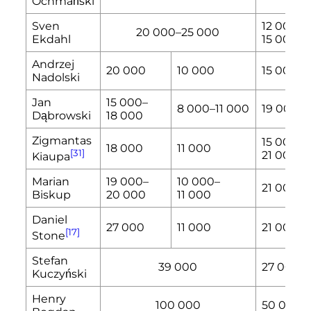
Ochmański
Sven
12 000
–
20 000
–
25 000
Ekdahl
15 000
Andrzej
20 000
10 000
15 000
Nadolski
Jan
15 000
–
8 000
–
11 000
19 000
Dąbrowski
18 000
Zigmantas
15 000
–
18 000
11 000
[31]
21 000
Kiaupa
Marian
19 000
–
10 000
–
21 000
Biskup
20 000
11 000
Daniel
27 000
11 000
21 000
[17]
Stone
Stefan
39 000
27 000
Kuczyński
Henry
100 000
50 000