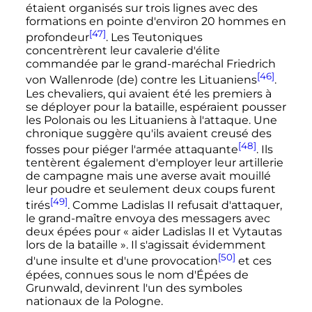
étaient organisés sur trois lignes avec des
formations en pointe d'environ 20 hommes en
[47]
profondeur
. Les Teutoniques
concentrèrent leur cavalerie d'élite
commandée par le grand-maréchal Friedrich
[46]
von Wallenrode
(de)
contre les Lituaniens
.
Les chevaliers, qui avaient été les premiers à
se déployer pour la bataille, espéraient pousser
les Polonais ou les Lituaniens à l'attaque. Une
chronique suggère qu'ils avaient creusé des
[48]
fosses pour piéger l'armée attaquante
. Ils
tentèrent également d'employer leur artillerie
de campagne mais une averse avait mouillé
leur poudre et seulement deux coups furent
[49]
tirés
. Comme Ladislas II refusait d'attaquer,
le grand-maître envoya des messagers avec
deux épées pour «
aider Ladislas II et Vytautas
lors de la bataille
». Il s'agissait évidemment
[50]
d'une insulte et d'une provocation
et ces
épées, connues sous le nom d'Épées de
Grunwald, devinrent l'un des symboles
nationaux de la Pologne.