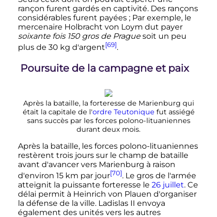
rançon furent gardés en captivité. Des rançons
considérables furent payées
; Par exemple, le
mercenaire Holbracht von Loym dut payer
soixante fois 150 gros de Prague
soit un peu
[69]
plus de
30
kg
d'argent
.
Poursuite de la campagne et paix
Après la bataille, la forteresse de Marienburg qui
était la capitale de l'
ordre Teutonique
fut assiégé
sans succès par les forces polono-lituaniennes
durant deux mois.
Après la bataille, les forces polono-lituaniennes
restèrent trois jours sur le champ de bataille
avant d'avancer vers Marienburg à raison
[70]
d'environ
15
km
par jour
. Le gros de l'armée
atteignit la puissante forteresse le
26 juillet
. Ce
délai permit à Heinrich von Plauen d'organiser
la défense de la ville. Ladislas II envoya
également des unités vers les autres