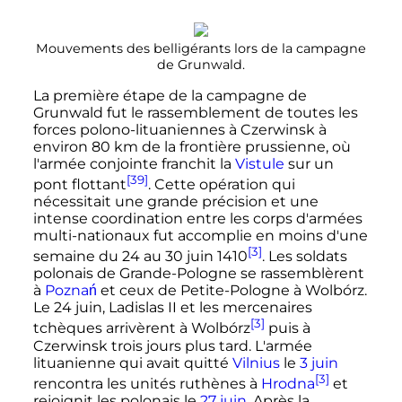
Mouvements des belligérants lors de la campagne
de Grunwald.
La première étape de la campagne de
Grunwald fut le rassemblement de toutes les
forces polono-lituaniennes à Czerwinsk à
environ
80
km
de la frontière prussienne, où
l'armée conjointe franchit la
Vistule
sur un
[39]
pont flottant
. Cette opération qui
nécessitait une grande précision et une
intense coordination entre les corps d'armées
multi-nationaux fut accomplie en moins d'une
[3]
semaine du 24 au
30 juin 1410
. Les soldats
polonais de Grande-Pologne se rassemblèrent
à
Poznań
et ceux de Petite-Pologne à Wolbórz.
Le 24 juin, Ladislas II et les mercenaires
[3]
tchèques arrivèrent à Wolbórz
puis à
Czerwinsk trois jours plus tard. L'armée
lituanienne qui avait quitté
Vilnius
le
3 juin
[3]
rencontra les unités ruthènes à
Hrodna
et
rejoignit les polonais le
27 juin
. Après la