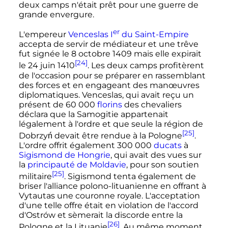
deux camps n'était prêt pour une guerre de
grande envergure.
er
L'empereur
Venceslas
I
du Saint-Empire
accepta de servir de médiateur et une trêve
fut signée le
8 octobre 1409
mais elle expirait
[24]
le
24 juin 1410
. Les deux camps profitèrent
de l'occasion pour se préparer en rassemblant
des forces et en engageant des manœuvres
diplomatiques. Venceslas, qui avait reçu un
présent de
60 000
florins
des chevaliers
déclara que la Samogitie appartenait
légalement à l'ordre et que seule la région de
[25]
Dobrzyń devait être rendue à la Pologne
.
L'ordre offrit également
300 000
ducats
à
Sigismond de Hongrie
, qui avait des vues sur
la
principauté de Moldavie
, pour son soutien
[25]
militaire
. Sigismond tenta également de
briser l'alliance polono-lituanienne en offrant à
Vytautas une couronne royale. L'acceptation
d'une telle offre était en violation de l'accord
d'Ostrów et sèmerait la discorde entre la
[26]
Pologne et la Lituanie
. Au même moment,