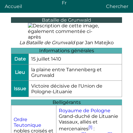
Fr
Accueil
Chercher
Bataille de Grunwald
La Bataille de Grunwald
par Jan Matejko
Informations générales
Date
15 juillet 1410
la plaine entre Tannenberg et
Lieu
Grunwald
Victoire décisive de l'Union de
Issue
Pologne-Lituanie
Belligérants
Royaume de Pologne
Grand-duché de Lituanie
Ordre
Vassaux, alliés et
Teutonique
[1]
mercenaires
:
nobles croisés et