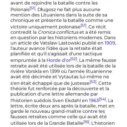
avant de rejoindre la bataille contre les
[51]
Polonais
. Długosz ne fait plus aucune
mention des Lituaniens dans la suite de sa
chronique et présente la bataille comme une
[51]
victoire uniquement polonaise
. Ce récit
contredit la
Cronica conflictus
et a été remis
en question par les historiens modernes. Dans
un article de Vatslaw Lastowski publié en
1909
,
l'auteur avance l'idée que la retraite était
planifiée et qu'il s'agissait d'une tactique
[52]
empruntée à la
Horde d'or
. La même fausse
retraite avait été utilisée lors de la bataille de la
rivière Vorskla en 1399 où l'armée lituanienne
avait été décimée et Vytautas lui-même ne
[53]
s'en était échappé que de justesse
. Cette
théorie fut renforcée par la découverte et la
publication d'une lettre allemande par
[54]
l'historien suédois Sven Ekdahl en
1963
. La
lettre, écrite deux ans après la bataille, met en
garde le nouveau grand-maître contre les
fausses retraites comme celle qui avait été
[16]
utilisée lors de la Grande Bataille
. L'historien