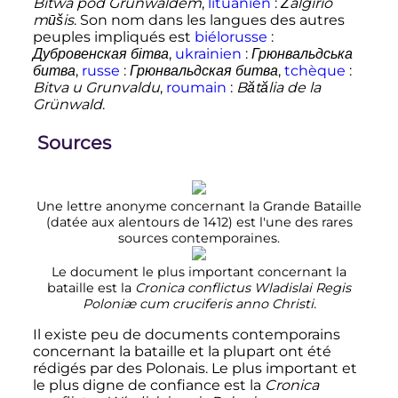
Bitwa pod Grunwaldem
,
lituanien
:
Žalgirio
mūšis
. Son nom dans les langues des autres
peuples impliqués est
biélorusse
:
Дубровенская бітва
,
ukrainien
:
Грюнвальдська
битва
,
russe
:
Грюнвальдская битва
,
tchèque
:
Bitva u Grunvaldu
,
roumain
:
Bătălia de la
Grünwald
.
Sources
Une lettre anonyme concernant la Grande Bataille
(datée aux alentours de 1412) est l'une des rares
sources contemporaines.
Le document le plus important concernant la
bataille est la
Cronica conflictus Wladislai Regis
Poloniæ cum cruciferis anno Christi.
Il existe peu de documents contemporains
concernant la bataille et la plupart ont été
rédigés par des Polonais. Le plus important et
le plus digne de confiance est la
Cronica