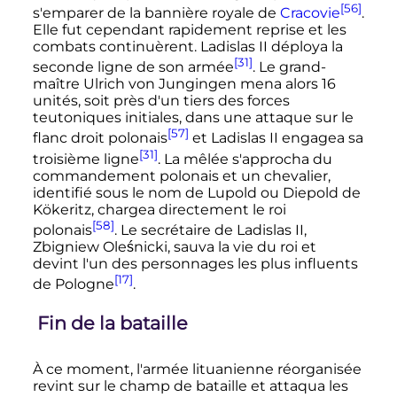
[56]
s'emparer de la bannière royale de
Cracovie
.
Elle fut cependant rapidement reprise et les
combats continuèrent. Ladislas II déploya la
[31]
seconde ligne de son armée
. Le grand-
maître Ulrich von Jungingen mena alors 16
unités, soit près d'un tiers des forces
teutoniques initiales, dans une attaque sur le
[57]
flanc droit polonais
et Ladislas II engagea sa
[31]
troisième ligne
. La mêlée s'approcha du
commandement polonais et un chevalier,
identifié sous le nom de Lupold ou Diepold de
Kökeritz, chargea directement le roi
[58]
polonais
. Le secrétaire de Ladislas II,
Zbigniew Oleśnicki, sauva la vie du roi et
devint l'un des personnages les plus influents
[17]
de Pologne
.
Fin de la bataille
À ce moment, l'armée lituanienne réorganisée
revint sur le champ de bataille et attaqua les