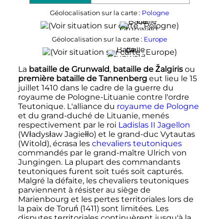
Géolocalisation sur la carte :
Pologne
Géolocalisation sur la carte :
Europe
La
bataille de Grunwald
,
bataille de Žalgiris
ou
première bataille de Tannenberg
eut lieu le
15
juillet 1410
dans le cadre de la guerre du
royaume de Pologne-Lituanie contre l'ordre
Teutonique. L'alliance du
royaume de Pologne
et du grand-duché de Lituanie, menés
respectivement par le roi
Ladislas II Jagellon
(Władysław Jagiełło) et le grand-duc Vytautas
(Witold), écrasa les
chevaliers teutoniques
commandés par le grand-maître Ulrich von
Jungingen. La plupart des commandants
teutoniques furent soit tués soit capturés.
Malgré la défaite, les chevaliers teutoniques
parviennent à résister au siège de
Marienbourg et les pertes territoriales lors de
la paix de Toruń (1411) sont limitées. Les
disputes territoriales continuèrent jusqu'à la