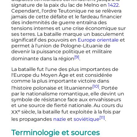
signature de la paix du lac de Melno en
1422
.
Cependant, l'ordre Teutonique ne se relèvera
jamais de cette défaite et le fardeau financier
des indemnités de guerre entraîna des
tensions internes et une crise économique sur
ses terres. La bataille marque un basculement
significatif des pouvoirs en
Europe orientale
et
permet à l'union de Pologne-Lituanie de
devenir la puissance politique et militaire
[9]
dominante dans la région
.
La bataille fut l'une des plus importantes de
l'Europe du Moyen Âge et est considérée
comme la plus importante victoire dans
[10]
l'histoire polonaise et lituanienne
. Portée
par le nationalisme romantique, elle devint un
symbole de résistance face aux envahisseurs
et une source de fierté nationale. Au cours du
e
XX
siècle
, la bataille fut exploitée à la fois par
[11]
les propagandes
nazie
et
soviétique
.
Terminologie et sources