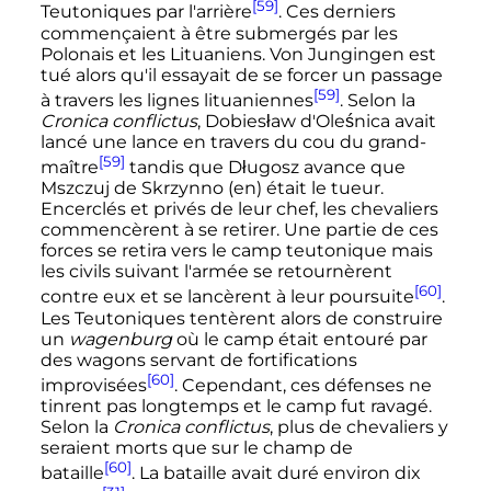
[59]
Teutoniques par l'arrière
. Ces derniers
commençaient à être submergés par les
Polonais et les Lituaniens. Von Jungingen est
tué alors qu'il essayait de se forcer un passage
[59]
à travers les lignes lituaniennes
. Selon la
Cronica conflictus
, Dobiesław d'Oleśnica avait
lancé une lance en travers du cou du grand-
[59]
maître
tandis que Długosz avance que
Mszczuj de Skrzynno
(en)
était le tueur.
Encerclés et privés de leur chef, les chevaliers
commencèrent à se retirer. Une partie de ces
forces se retira vers le camp teutonique mais
les civils suivant l'armée se retournèrent
[60]
contre eux et se lancèrent à leur poursuite
.
Les Teutoniques tentèrent alors de construire
un
wagenburg
où le camp était entouré par
des wagons servant de fortifications
[60]
improvisées
. Cependant, ces défenses ne
tinrent pas longtemps et le camp fut ravagé.
Selon la
Cronica conflictus
, plus de chevaliers y
seraient morts que sur le champ de
[60]
bataille
. La bataille avait duré environ dix