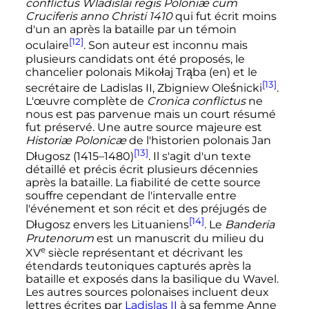
conflictus Wladislai regis Poloniæ cum
Cruciferis anno Christi 1410
qui fut écrit moins
d'un an après la bataille par un témoin
[12]
oculaire
. Son auteur est inconnu mais
plusieurs candidats ont été proposés, le
chancelier polonais Mikołaj Trąba
(en)
et le
[13]
secrétaire de Ladislas II, Zbigniew Oleśnicki
.
L'œuvre complète de
Cronica conflictus
ne
nous est pas parvenue mais un court résumé
fut préservé. Une autre source majeure est
Historiæ Polonicæ
de l'historien polonais Jan
[13]
Długosz (1415–1480)
. Il s'agit d'un texte
détaillé et précis écrit plusieurs décennies
après la bataille. La fiabilité de cette source
souffre cependant de l'intervalle entre
l'événement et son récit et des préjugés de
[14]
Długosz envers les Lituaniens
. Le
Banderia
Prutenorum
est un manuscrit du milieu du
e
XV
siècle
représentant et décrivant les
étendards teutoniques capturés après la
bataille et exposés dans la basilique du Wavel.
Les autres sources polonaises incluent deux
lettres écrites par
Ladislas II
à sa femme Anne