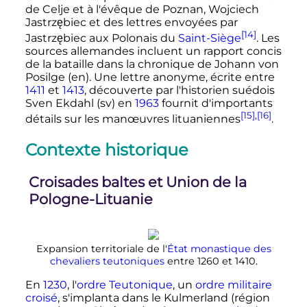
de Celje et à l'évêque de Poznan, Wojciech
Jastrzębiec et des lettres envoyées par
[14]
Jastrzębiec aux Polonais du
Saint-Siège
. Les
sources allemandes incluent un rapport concis
de la bataille dans la chronique de Johann von
Posilge
(en)
. Une lettre anonyme, écrite entre
1411
et
1413
, découverte par l'historien suédois
Sven Ekdahl
(sv)
en
1963
fournit d'importants
[15]
,
[16]
détails sur les manœuvres lituaniennes
.
Contexte historique
Croisades baltes et Union de la
Pologne-Lituanie
Expansion territoriale de l'
État monastique des
chevaliers teutoniques
entre 1260 et 1410.
En
1230
, l'
ordre Teutonique
, un
ordre militaire
croisé
, s'implanta dans le Kulmerland (région