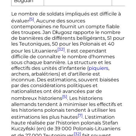
Bogdan
Le nombre de soldats impliqués est difficile à
[5]
évaluer
. Aucune des sources
contemporaines ne fournit un compte fiable
des troupes. Jan Długosz rapporte le nombre
de bannières de différents belligérants, 51 pour
les Teutoniques, 50 pour les Polonais et 40
[32]
pour les Lituaniens
. Il est cependant
difficile de connaître le nombre d'hommes
sous chaque bannière. La structure et les
effectifs des unités d'infanterie (
piquiers
,
archers, arbalétriers) et d'artillerie est
inconnue. Des estimations, souvent biaisées
par des considérations politiques et
nationalistes ont été avancées par de
[5]
nombreux historiens
. Les historiens
allemands tendent à minimiser les effectifs et
les historiens polonais tendent à utiliser les
[7]
estimations les plus hautes
. L'estimation
haute réalisée par l'historien polonais Stefan
Kuczyński
(en)
de
39 000
Polonais-Lituaniens
[32]
et de
27 000
Teutoniques
fait souvent