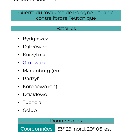
Guerre du royaume de Pologne-Lituanie
contre l'ordre Teutonique
Batailles
Bydgoszcz
Dąbrówno
Kurzętnik
Grunwald
Marienburg
(en)
Radzyń
Koronowo
(en)
Działdowo
Tuchola
Golub
Données clés
Coordonnées
53° 29′ nord, 20° 06′ est