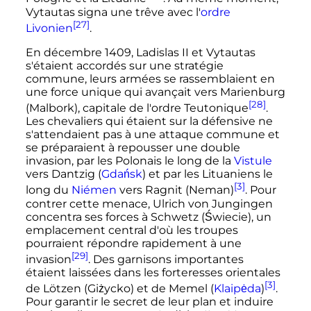
Vytautas signa une trêve avec l'
ordre
[27]
Livonien
.
En décembre 1409, Ladislas II et Vytautas
s'étaient accordés sur une stratégie
commune, leurs armées se rassemblaient en
une force unique qui avançait vers Marienburg
[28]
(Malbork), capitale de l'ordre Teutonique
.
Les chevaliers qui étaient sur la défensive ne
s'attendaient pas à une attaque commune et
se préparaient à repousser une double
invasion, par les Polonais le long de la
Vistule
vers Dantzig (
Gdańsk
) et par les Lituaniens le
[3]
long du
Niémen
vers Ragnit (Neman)
. Pour
contrer cette menace, Ulrich von Jungingen
concentra ses forces à Schwetz (Świecie), un
emplacement central d'où les troupes
pourraient répondre rapidement à une
[29]
invasion
. Des garnisons importantes
étaient laissées dans les forteresses orientales
[3]
de Lötzen (Giżycko) et de Memel (
Klaipėda
)
.
Pour garantir le secret de leur plan et induire