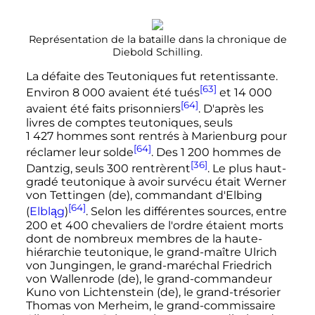
Représentation de la bataille dans la chronique de
Diebold Schilling.
La défaite des Teutoniques fut retentissante.
[63]
Environ
8 000
avaient été tués
et
14 000
[64]
avaient été faits prisonniers
. D'après les
livres de comptes teutoniques, seuls
1 427 hommes
sont rentrés à Marienburg pour
[64]
réclamer leur solde
. Des
1 200 hommes
de
[36]
Dantzig, seuls 300 rentrèrent
. Le plus haut-
gradé teutonique à avoir survécu était Werner
von Tettingen
(de)
, commandant d'Elbing
[64]
(
Elbląg
)
. Selon les différentes sources, entre
200 et 400 chevaliers de l'ordre étaient morts
dont de nombreux membres de la haute-
hiérarchie teutonique, le grand-maître Ulrich
von Jungingen, le grand-maréchal Friedrich
von Wallenrode
(de)
, le grand-commandeur
Kuno von Lichtenstein
(de)
, le grand-trésorier
Thomas von Merheim, le grand-commissaire