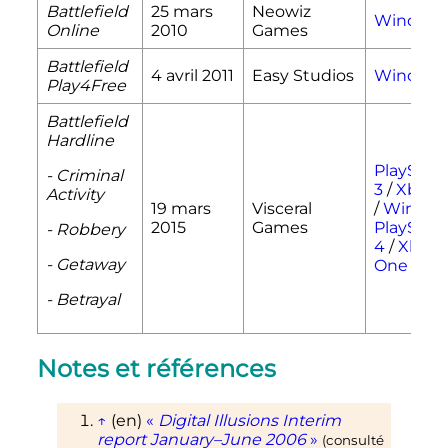
Battlefield
25 mars
Neowiz
Window
Online
2010
Games
Battlefield
4 avril 2011
Easy Studios
Window
Play4Free
Battlefield
Hardline
PlayStat
- Criminal
3
/
Xbox 
Activity
19 mars
Visceral
/
Window
2015
Games
PlayStat
- Robbery
4
/
Xbox
- Getaway
One
- Betrayal
Notes et références
↑
(en)
«
Digital Illusions Interim
report January–June 2006
»
(consulté