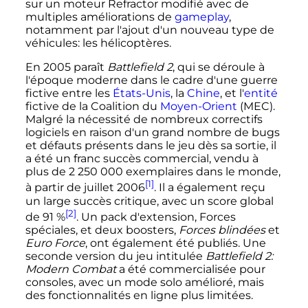
sur un moteur Refractor modifié avec de
multiples améliorations de
gameplay
,
notamment par l'ajout d'un nouveau type de
véhicules: les hélicoptères.
En 2005 paraît
Battlefield 2
, qui se déroule à
l'époque moderne dans le cadre d'une guerre
fictive entre les
États-Unis
, la
Chine
, et l'
entité
fictive de la Coalition du
Moyen-Orient
(MEC).
Malgré la nécessité de nombreux correctifs
logiciels en raison d'un grand nombre de bugs
et défauts présents dans le jeu dès sa sortie, il
a été un franc succès commercial, vendu à
plus de
2 250 000
exemplaires dans le monde,
[1]
à partir de juillet 2006
. Il a également reçu
un large succès critique, avec un score global
[2]
de 91
%
. Un pack d'extension, Forces
spéciales, et deux boosters,
Forces blindées
et
Euro Force
, ont également été publiés. Une
seconde version du jeu intitulée
Battlefield 2:
Modern Combat
a été commercialisée pour
consoles, avec un mode solo amélioré, mais
des fonctionnalités en ligne plus limitées.