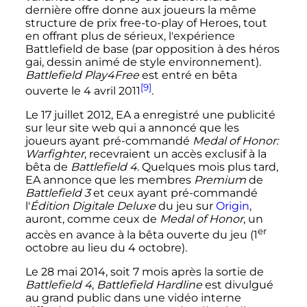
dernière offre donne aux joueurs la même
structure de prix free-to-play of Heroes, tout
en offrant plus de sérieux, l'expérience
Battlefield de base (par opposition à des héros
gai, dessin animé de style environnement).
Battlefield Play4Free
est entré en bêta
[9]
ouverte le 4 avril 2011
.
Le 17 juillet 2012, EA a enregistré une publicité
sur leur site web qui a annoncé que les
joueurs ayant pré-commandé
Medal of Honor:
Warfighter
, recevraient un accès exclusif à la
bêta de
Battlefield 4
. Quelques mois plus tard,
EA annonce que les membres
Premium
de
Battlefield 3
et ceux ayant pré-commandé
l'
Édition Digitale Deluxe
du jeu sur
Origin
,
auront, comme ceux de
Medal of Honor
, un
er
accès en avance à la bêta ouverte du jeu (
1
octobre au lieu du 4 octobre).
Le 28 mai 2014, soit 7 mois après la sortie de
Battlefield 4
,
Battlefield Hardline
est divulgué
au grand public dans une vidéo interne