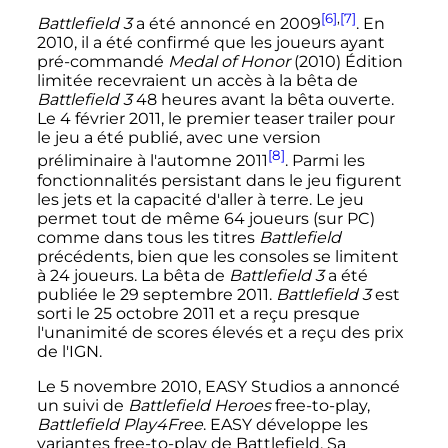
[6]
,
[7]
Battlefield 3
a été annoncé en 2009
. En
2010, il a été confirmé que les joueurs ayant
pré-commandé
Medal of Honor
(2010) Édition
limitée recevraient un accès à la bêta de
Battlefield 3
48 heures avant la bêta ouverte.
Le 4 février 2011, le premier teaser trailer pour
le jeu a été publié, avec une version
[8]
préliminaire à l'automne 2011
. Parmi les
fonctionnalités persistant dans le jeu figurent
les jets et la capacité d'aller à terre. Le jeu
permet tout de même 64 joueurs (sur PC)
comme dans tous les titres
Battlefield
précédents, bien que les consoles se limitent
à 24 joueurs. La bêta de
Battlefield 3
a été
publiée le 29 septembre 2011.
Battlefield 3
est
sorti le 25 octobre 2011 et a reçu presque
l'unanimité de scores élevés et a reçu des prix
de l'IGN.
Le 5 novembre 2010, EASY Studios a annoncé
un suivi de
Battlefield Heroes
free-to-play,
Battlefield Play4Free
. EASY développe les
variantes free-to-play de Battlefield. Sa