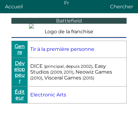
Fr
Accueil
Chercher
Battlefield
Logo de la franchise
Gen
Tir à la première personne
re
Dév
DICE
, Easy
(principal, depuis 2002)
elop
Studios
, Neowiz Games
(2009, 2011)
peu
, Visceral Games
(2010)
(2015)
r
Édit
Electronic Arts
eur