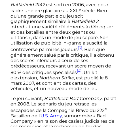
Battlefield 2142
est sorti en 2006, avec pour
e
cadre une ère glaciaire au
XXII
siècle. Bien
qu'une grande partie du jeu soit
graphiquement similaire à
Battlefield 2
, il
introduit une variété d'éléments à débloquer
et des batailles entre deux géants ou
«
Titans
», dans un mode de jeu séparé. Son
utilisation de publicité in-game a suscité la
[3]
controverse parmi les joueurs
. Bien que
généralement salué par la critique, il a obtenu
des scores inférieurs à ceux de ses
prédécesseurs, recevant un score moyen de
[4]
80
% des critiques spécialisés
. Un kit
d'extension,
Northern Strike
, est publié le 8
mars 2007, et contient des cartes, des
véhicules, et un nouveau mode de jeu.
Le jeu suivant,
Battlefield: Bad Company
, paraît
en 2008. Le scénario du jeu retrace les
e
escapades de la Compagnie Bravo du
222
Bataillon de l'
U.S. Army
, surnommée «
Bad
Company
» en raison des casiers judiciaires de
ses membres, et la recherche de l'or des