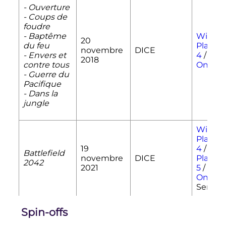
- Ouverture
- Coups de
foudre
- Baptême
Windo
20
du feu
PlaySta
novembre
DICE
- Envers et
4
/
Xbo
2018
contre tous
One
- Guerre du
Pacifique
- Dans la
jungle
Windo
Playsta
19
4
/
Battlefield
novembre
DICE
Playsta
2042
2021
5
/
Xbo
One
/ 
Series
Spin-offs