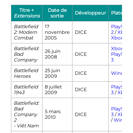
Titre +
Date de
Développeur
Platefor
Extensions
sortie
Battlefield
17
PlayStat
2: Modern
novembre
DICE
2
/
Xbox
/
Combat
2005
Xbox 36
Battlefield:
Xbox 36
26 juin
Bad
DICE
PlayStat
2008
Company
3
Battlefield
25 juin
DICE
Window
Heroes
2009
Battlefield
8 juillet
PlayStat
DICE
1943
2009
3
/
Xbox 
Battlefield:
Bad
PlayStat
5 mars
Company
DICE
3
/
Xbox 
2010
2
/
Window
- Viêt Nam