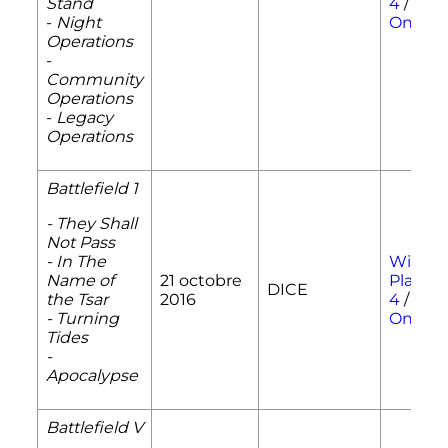
Stand
4
/
Xbo
-
Night
One
Operations
-
Community
Operations
-
Legacy
Operations
Battlefield 1
- They Shall
Not Pass
- In The
Windo
Name of
21 octobre
PlaySta
DICE
the Tsar
2016
4
/
Xbo
- Turning
One
Tides
-
Apocalypse
Battlefield V