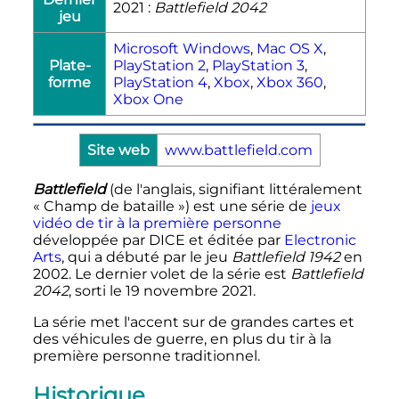
2021 :
Battlefield 2042
jeu
Microsoft Windows
,
Mac OS X
,
Plate-
PlayStation 2
,
PlayStation 3
,
forme
PlayStation 4
,
Xbox
,
Xbox 360
,
Xbox One
Site web
www.battlefield.com
Battlefield
(de l'anglais, signifiant littéralement
«
Champ de bataille
») est une série de
jeux
vidéo
de tir à la première personne
développée par DICE et éditée par
Electronic
Arts
, qui a débuté par le jeu
Battlefield 1942
en
2002. Le dernier volet de la série est
Battlefield
2042
, sorti le 19 novembre 2021.
La série met l'accent sur de grandes cartes et
des véhicules de guerre, en plus du tir à la
première personne traditionnel.
Historique