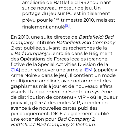
améliorée de Battlefield 1942 tournant
sur ce nouveau moteur de jeu. Un
portage du jeu sur PC est initialement
er
prévu pour le 1
trimestre 2010, mais est
[5]
finalement annulé
.
En 2010, une suite directe de
Battlefield: Bad
Company
, intitulée
Battlefield: Bad Company
2
, est publiée, suivant les recherches de la
«
Bad Company
», enrôlée dans le Régiment
des Opérations de Forces locales (branche
fictive de la Special Activities Division de la
CIA
) pour retrouver une arme à
IEM
(appelée
«
Arme Noire »
dans le jeu). Il contient un mode
multijoueur amélioré, avec notamment des
graphismes mis à jour et de nouveaux effets
visuels. Il a également présenté un système
de distribution de contenu «
VIP
» où le joueur
pouvait, grâce à des codes VIP, accéder en
avance à de nouvelles cartes publiées
périodiquement. DICE a également publié
une extension pour
Bad Company 2
,
Battlefield: Bad Company 2: Vietnam
.