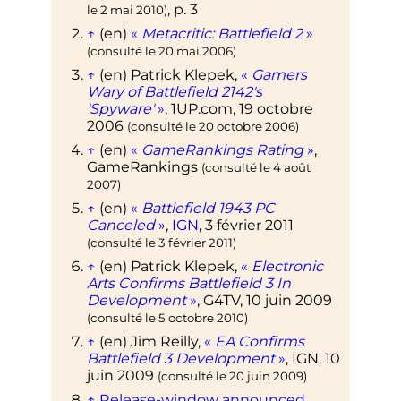
,
p.
3
le
2 mai 2010
)
↑
(en)
«
Metacritic: Battlefield 2
»
(consulté le
20 mai 2006
)
↑
(en)
Patrick
Klepek
,
«
Gamers
Wary of Battlefield 2142's
'Spyware'
»
, 1UP.com,
19 octobre
2006
(consulté le
20 octobre 2006
)
↑
(en)
«
GameRankings Rating
»
,
GameRankings
(consulté le
4 août
2007
)
↑
(en)
«
Battlefield 1943 PC
Canceled
»
,
IGN
,
3 février 2011
(consulté le
3 février 2011
)
↑
(en)
Patrick Klepek,
«
Electronic
Arts Confirms Battlefield 3 In
Development
»
, G4TV,
10 juin 2009
(consulté le
5 octobre 2010
)
↑
(en)
Jim
Reilly
,
«
EA Confirms
Battlefield 3 Development
»
, IGN,
10
juin 2009
(consulté le
20 juin 2009
)
↑
Release-window announced