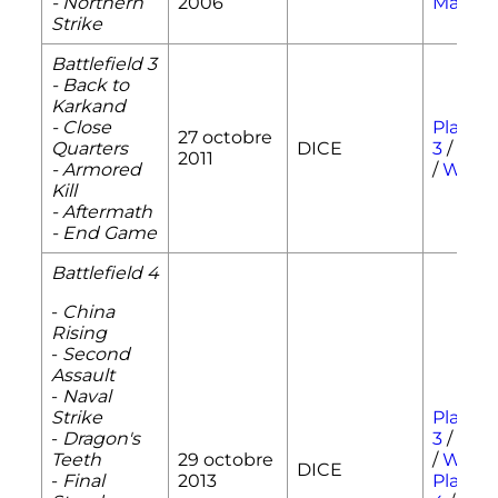
- Northern
2006
Mac OS
Strike
Battlefield 3
- Back to
Karkand
- Close
PlaySta
27 octobre
Quarters
DICE
3
/
Xbo
2011
- Armored
/
Wind
Kill
- Aftermath
- End Game
Battlefield 4
-
China
Rising
-
Second
Assault
-
Naval
Strike
PlaySta
-
Dragon's
3
/
Xbo
Teeth
29 octobre
/
Wind
DICE
-
Final
2013
PlaySta