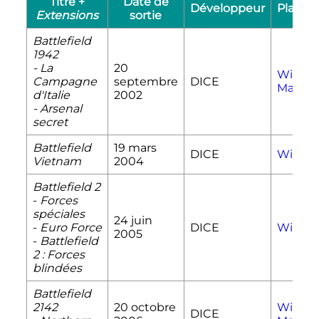
Titre +
Date de
Développeur
Platef
Extensions
sortie
Battlefield
1942
- La
20
Windo
Campagne
septembre
DICE
Mac O
d'Italie
2002
- Arsenal
secret
Battlefield
19 mars
DICE
Windo
Vietnam
2004
Battlefield 2
-
Forces
spéciales
24 juin
-
Euro Force
DICE
Windo
2005
-
Battlefield
2
: Forces
blindées
Battlefield
2142
20 octobre
Windo
DICE