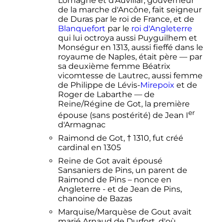
Lomagne et d'Auvillar, gouverneur
de la marche d'Ancône, fait seigneur
de Duras par le roi de France, et de
Blanquefort
par le
roi d'Angleterre
qui lui octroya aussi Puyguilhem et
Monségur en 1313, aussi fieffé dans le
royaume de Naples, était père — par
sa deuxième femme Béatrix
vicomtesse de Lautrec, aussi femme
de Philippe de Lévis-
Mirepoix
et de
Roger de Labarthe — de
Reine/Régine de Got, la première
er
épouse (sans postérité) de
Jean
I
d'Armagnac
Raimond de Got, † 1310, fut créé
cardinal en 1305
Reine de Got avait épousé
Sansaniers de Pins, un parent de
Raimond de Pins – nonce en
Angleterre - et de Jean de Pins,
chanoine de Bazas
Marquise/Marquèse de Gout avait
marié Arnaud de Durfort, d'où