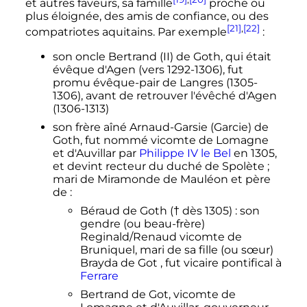
et autres faveurs, sa famille
proche ou
plus éloignée, des amis de confiance, ou des
[21]
,
[22]
compatriotes aquitains. Par exemple
:
son oncle Bertrand (II) de Goth, qui était
évêque d'Agen (vers 1292-1306), fut
promu évêque-pair de Langres (1305-
1306), avant de retrouver l'évêché d'Agen
(1306-1313)
son frère aîné Arnaud-Garsie (Garcie) de
Goth, fut nommé vicomte de Lomagne
et d'Auvillar par
Philippe
IV
le Bel
en 1305,
et devint recteur du duché de Spolète
;
mari de Miramonde de Mauléon et père
de
:
Béraud de Goth († dès 1305)
: son
gendre (ou beau-frère)
Reginald/Renaud vicomte de
Bruniquel, mari de sa fille (ou sœur)
Brayda de Got , fut vicaire pontifical à
Ferrare
Bertrand de Got, vicomte de