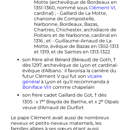
Motte (archevêque de Bordeaux en
1351-1360, nommé sous
Clément
VI
,
cardinal)
; - Gaillard de La Motte,
chanoine de Compostelle,
Narbonne, Bordeaux, Bazas,
Chartres, Chichester, archidiacre de
Poitiers et de Narbonne, cardinal en
1316
; et - Guillaume-Arnaud de La
Motte, évêque de Bazas en 1302-1313
et 1319, et de Saintes en 1313-1322
son frère aîné Bérard (Béraud) de Goth, †
dès 1297, archevêque de Lyon et cardinal-
évêque d'Albano
: il favorisa la carrière du
futur
Clément
V
qui fut son
vicaire
général
à Lyon et qu'il recommanda à
Boniface
VIII
comme chapelain
son frère cadet Gaillard de Got, † dès
er
e
1305
: x
1
Brayda de Barthe, et x
2
Olpaïs
veuve d'Arnaud de Durfort
Le pape Clément avait aussi de nombreux
neveux et petits-neveux maternels, les
familles alliées à ses sœurs étant aussi