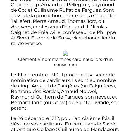
Chanteloup, Arnaud de Pellegrue, Raymond
de Got et Guillaume Ruffat de Fargues. Sont
aussi de la promotion
: Pierre de La Chapelle-
Taillefert, Pierre Arnaud, Thomas Jorz, dit
Anglicus
, confesseur d’
Édouard
II
, Nicolas
Caignet de Fréauville, confesseur de Philippe
le Bel
et Étienne de Suisy, vice-chancelier du
roi de France.
Clément
V
nommant ses cardinaux lors d'un
consistoire
Le
19 décembre 1310
, il procède à sa seconde
nomination de cardinaux. Ils sont au nombre
de cinq
: Arnaud de Faugères (ou Falguières),
Bertrand des Bordes, Arnaud Nouvel,
Raymond-Guilhem de Fargues, son neveu, et
Bernard Jarre (ou Garve) de Sainte-Livrade, son
parent.
Le
24 décembre 1312
, pour la troisième fois, il
désigne ses cardinaux. Entrent dans le Sacré
et Antique Collège
: Guillaume de Mandagout,