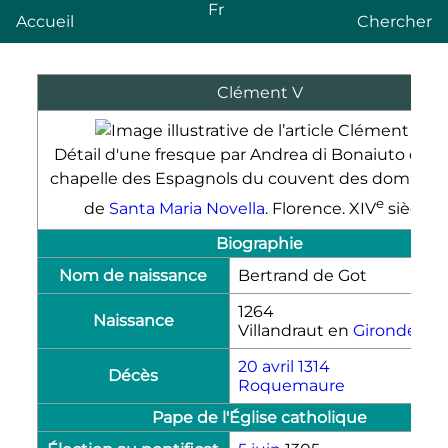
Fr
Accueil
Chercher
Clément
V
Détail d'une fresque par Andrea di Bonaiuto dans
chapelle des Espagnols du couvent des dominica
e
de
Santa Maria Novella
. Florence.
XIV
siècle.
Biographie
Nom de naissance
Bertrand de Got
1264
Naissance
Villandraut en
Gironde
20 avril
1314
Décès
Roquemaure
Pape de l'Église catholique