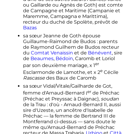
ou Gaillarde ou Agnès de Goth) est comte
de Campagne et Maritime (Campanie et
Maremme, Campagna e Marittima),
recteur du duché de Spolète, prévôt de
Bazas
sa sœur Jeanne de Goth épouse
Guillaume-Raimond de Budos
: parents
de Raymond Guilhem de Budos recteur
du
Comtat Venaissin
et de
Bénévent
, sire
de
Beaumes
,
Bédoin
, Caromb et Loriol
er
par son deuxième mariage, x
1
e
Esclarmonde de Lamothe, et x
2
Cécile
Rascasse
des Baux de Caromb
sa sœur Vidal/Vitale/Gailharde de Got,
er
femme d'
Arnaud-Bernard
I
de Préchac
(Préchac et Preyssac à Daignac),
soudan
de la Trau
: d'où -
Arnaud-Bernard
II
, aussi
sire d'Uzeste, un ancêtre d'Isabelle de
Préchac — la femme de
Bertrand
III
de
Montferrand ci-dessus — sans doute le
même qu'Arnaud-Bernard de Préchac
recteur de Massa Trabaria,
Urbino
et
Città