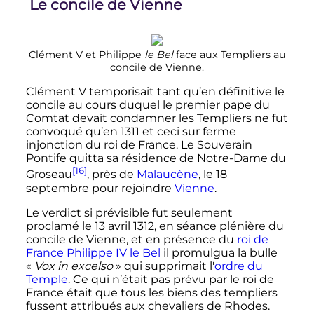
Le concile de Vienne
Clément
V
et Philippe
le Bel
face aux Templiers au
concile de Vienne.
Clément
V
temporisait tant qu’en définitive le
concile au cours duquel le premier pape du
Comtat devait condamner les Templiers ne fut
convoqué qu’en 1311 et ceci sur ferme
injonction du roi de France. Le Souverain
Pontife quitta sa résidence de Notre-Dame du
[16]
Groseau
, près de
Malaucène
, le
18
septembre
pour rejoindre
Vienne
.
Le verdict si prévisible fut seulement
proclamé le
13 avril 1312
, en séance plénière du
concile de Vienne, et en présence du
roi de
France
Philippe
IV
le Bel
il promulgua la bulle
«
Vox in excelso
» qui supprimait l'
ordre du
Temple
. Ce qui n’était pas prévu par le roi de
France était que tous les biens des templiers
fussent attribués aux chevaliers de Rhodes.