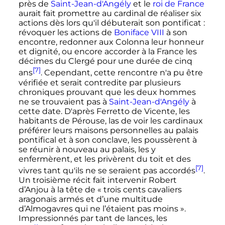
près de
Saint-Jean-d'Angély
et le
roi de France
aurait fait promettre au cardinal de réaliser six
actions dès lors qu'il débuterait son pontificat
:
révoquer les actions de
Boniface
VIII
à son
encontre, redonner aux Colonna leur honneur
et dignité, ou encore accorder à la France les
décimes du Clergé pour une durée de cinq
[7]
ans
. Cependant, cette rencontre n'a pu être
vérifiée et serait contredite par plusieurs
chroniques prouvant que les deux hommes
ne se trouvaient pas à
Saint-Jean-d'Angély
à
cette date. D'après Ferretto de Vicente, les
habitants de Pérouse, las de voir les cardinaux
préférer leurs maisons personnelles au palais
pontifical et à son conclave, les poussèrent à
se réunir à nouveau au palais, les y
enfermèrent, et les privèrent du toit et des
[7]
vivres tant qu'ils ne se seraient pas accordés
.
Un troisième récit fait intervenir Robert
d’Anjou à la tête de «
trois cents cavaliers
aragonais armés et d’une multitude
d’Almogavres qui ne l’étaient pas moins
».
Impressionnés par tant de lances, les