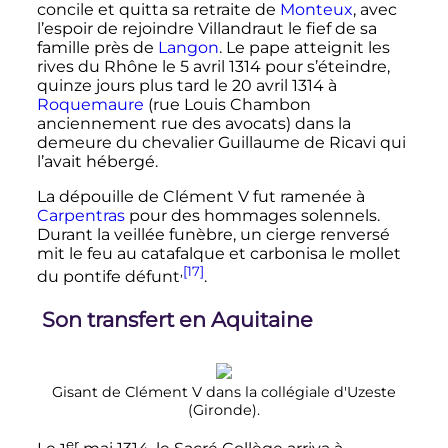
concile et quitta sa retraite de
Monteux
, avec
l’espoir de rejoindre Villandraut le fief de sa
famille près de
Langon
. Le pape atteignit les
rives du Rhône le
5 avril 1314
pour s’éteindre,
quinze jours plus tard le
20 avril 1314
à
Roquemaure
(rue Louis Chambon
anciennement rue des avocats) dans la
demeure du chevalier Guillaume de Ricavi qui
l’avait hébergé.
La dépouille de
Clément
V
fut ramenée à
Carpentras
pour des hommages solennels.
Durant la veillée funèbre, un cierge renversé
mit le feu au catafalque et carbonisa le mollet
,
[17]
du pontife défunt
.
Son transfert en Aquitaine
Gisant de
Clément
V
dans la collégiale d'Uzeste
(Gironde).
er