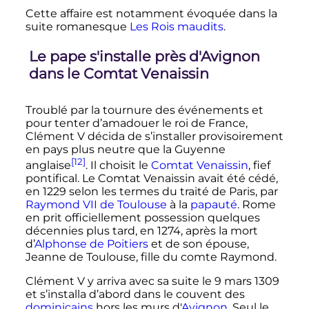
Cette affaire est notamment évoquée dans la
suite romanesque
Les Rois maudits
.
Le pape s'installe près d'Avignon
dans le Comtat Venaissin
Troublé par la tournure des événements et
pour tenter d’amadouer le roi de France,
Clément
V
décida de s’installer provisoirement
en pays plus neutre que la Guyenne
[12]
anglaise
. Il choisit le
Comtat Venaissin
, fief
pontifical. Le Comtat Venaissin avait été cédé,
en 1229 selon les termes du traité de Paris, par
Raymond
VII
de Toulouse
à la
papauté
. Rome
en prit officiellement possession quelques
décennies plus tard, en 1274, après la mort
d’
Alphonse de Poitiers
et de son épouse,
Jeanne de Toulouse, fille du comte Raymond.
Clément
V
y arriva avec sa suite le
9 mars 1309
et s’installa d’abord dans le couvent des
dominicains
hors les murs d'
Avignon
. Seul le