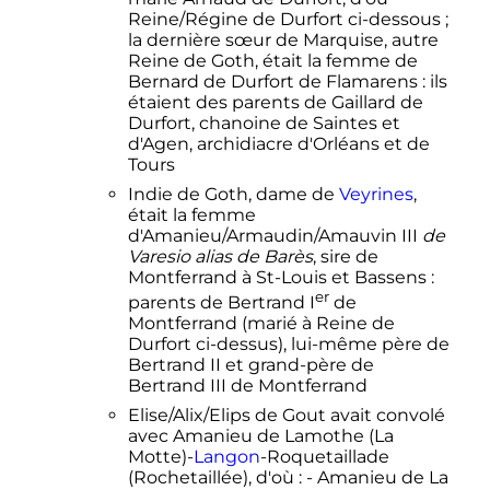
Reine/Régine de Durfort ci-dessous
;
la dernière sœur de Marquise, autre
Reine de Goth, était la femme de
Bernard de Durfort de Flamarens
: ils
étaient des parents de Gaillard de
Durfort, chanoine de Saintes et
d'Agen, archidiacre d'Orléans et de
Tours
Indie de Goth, dame de
Veyrines
,
était la femme
d'Amanieu/Armaudin/
Amauvin
III
de
Varesio alias de Barès
, sire de
Montferrand à St-Louis et Bassens
:
er
parents de
Bertrand
I
de
Montferrand (marié à Reine de
Durfort ci-dessus), lui-même père de
Bertrand
II
et grand-père de
Bertrand
III
de Montferrand
Elise/Alix/Elips de Gout avait convolé
avec Amanieu de Lamothe (La
Motte)-
Langon
-Roquetaillade
(Rochetaillée), d'où
: - Amanieu de La