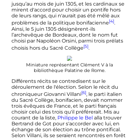
jusqu’au mois de
juin 1305
, et les cardinaux se
mirent d'accord pour choisir un pontife hors
de leurs rangs, qui n'aurait pas été mêlé aux
[4]
problèmes de la politique bonifacienne
.
Ainsi, le
5 juin 1305
désignèrent-ils
l’archevêque de Bordeaux, dont le nom fut
choisi par Napoléon Orsini, parmi trois prélats
[5]
choisis hors du Sacré Collège
.
Miniature représentant
Clément
V
à la
bibliothèque Palatine de Rome.
Différents récits se contredisent sur le
déroulement de l'élection. Selon le récit du
[6]
chroniqueur Giovanni Villani
, le parti italien
du Sacré Collège, bonifacien, devait nommer
trois évêques de France, et le parti français
choisir celui des trois qu'il préférerait. Mis au
courant de la liste,
Philippe le Bel
alla trouver
Bertrand de Got pour s'accorder avec lui, en
échange de son élection au trône pontifical.
Selon Villani, ils se seraient rencontrés en forêt