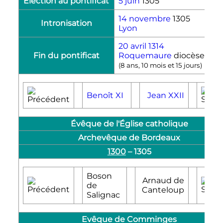
Élection au pontificat
5 juin
1305
14 novembre
1305
Intronisation
Lyon
20 avril
1314
Fin du pontificat
Roquemaure
diocèse d'
U
(
8 ans, 10 mois et 15 jours
)
Benoît
XI
Jean
XXII
Évêque de l'Église catholique
Archevêque de Bordeaux
1300
–
1305
Boson
Arnaud de
de
Canteloup
Salignac
Evêque de Comminges