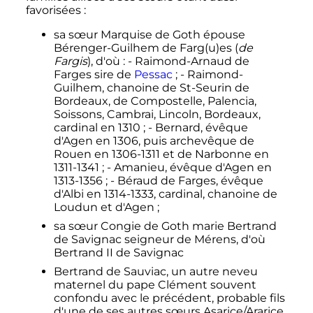
favorisées
:
sa sœur Marquise de Goth épouse
Bérenger-Guilhem de Farg(u)es (
de
Fargis
), d'où
: - Raimond-Arnaud de
Farges sire de
Pessac
; - Raimond-
Guilhem, chanoine de St-Seurin de
Bordeaux, de Compostelle, Palencia,
Soissons, Cambrai, Lincoln, Bordeaux,
cardinal en 1310
; - Bernard, évêque
d'Agen en 1306, puis archevêque de
Rouen en 1306-1311 et de Narbonne en
1311-1341
; - Amanieu, évêque d'Agen en
1313-1356
; - Béraud de Farges, évêque
d'Albi en 1314-1333, cardinal, chanoine de
Loudun et d'Agen
;
sa sœur Congie de Goth marie Bertrand
de Savignac seigneur de Mérens, d'où
Bertrand
II
de Savignac
Bertrand de Sauviac, un autre neveu
maternel du pape Clément souvent
confondu avec le précédent, probable fils
d'une de ses autres sœurs Asarice/Ararice