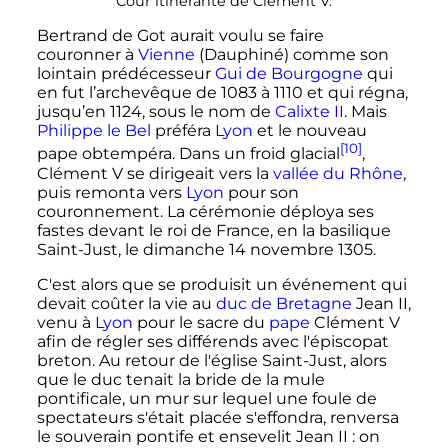
Cour itinérante de
Clément
V
.
Bertrand de Got aurait voulu se faire
couronner à
Vienne
(Dauphiné) comme son
lointain prédécesseur
Gui de Bourgogne
qui
en fut l’archevêque de 1083 à 1110 et qui régna,
jusqu’en 1124, sous le nom de
Calixte
II
. Mais
Philippe le Bel
préféra
Lyon
et le nouveau
[10]
pape obtempéra. Dans un froid glacial
,
Clément
V
se dirigeait vers la
vallée du Rhône
,
puis remonta vers
Lyon
pour son
couronnement. La cérémonie déploya ses
fastes devant le roi de France, en la basilique
Saint-Just, le dimanche
14 novembre 1305
.
C'est alors que se produisit un événement qui
devait coûter la vie au
duc de Bretagne
Jean
II
,
venu à
Lyon
pour le sacre du
pape
Clément
V
afin de régler ses différends avec l'épiscopat
breton. Au retour de l'église Saint-Just, alors
que le duc tenait la bride de la mule
pontificale, un mur sur lequel une foule de
spectateurs s'était placée s'effondra, renversa
le souverain pontife et ensevelit
Jean
II
: on