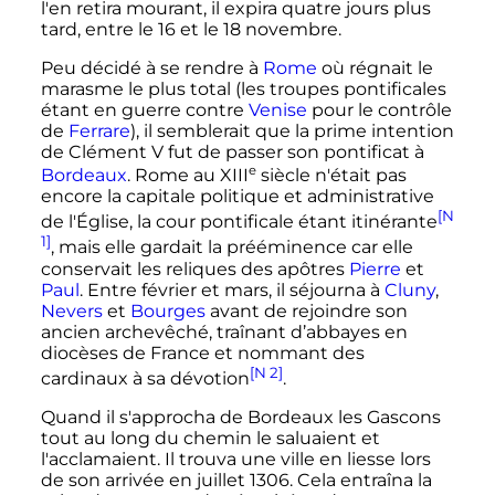
l'en retira mourant, il expira quatre jours plus
tard, entre le 16 et le
18 novembre
.
Peu décidé à se rendre à
Rome
où régnait le
marasme le plus total (les troupes pontificales
étant en guerre contre
Venise
pour le contrôle
de
Ferrare
), il semblerait que la prime intention
de
Clément
V
fut de passer son pontificat à
e
Bordeaux
. Rome au
XIII
siècle
n'était pas
encore la capitale politique et administrative
[N
de l'Église, la cour pontificale étant itinérante
1]
, mais elle gardait la prééminence car elle
conservait les reliques des apôtres
Pierre
et
Paul
. Entre février et mars, il séjourna à
Cluny
,
Nevers
et
Bourges
avant de rejoindre son
ancien archevêché, traînant d’abbayes en
diocèses de France et nommant des
[N 2]
cardinaux à sa dévotion
.
Quand il s'approcha de Bordeaux les Gascons
tout au long du chemin le saluaient et
l'acclamaient. Il trouva une ville en liesse lors
de son arrivée en juillet 1306. Cela entraîna la