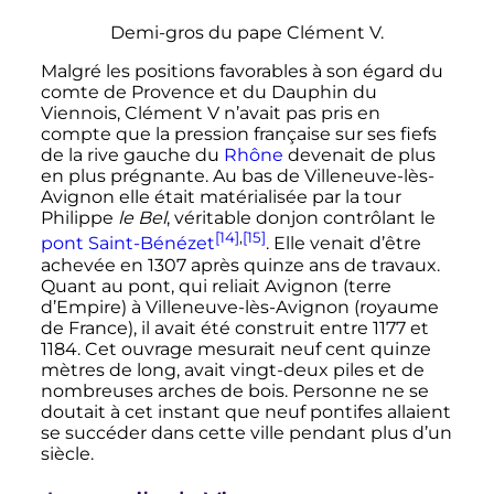
Demi-gros du pape
Clément
V
.
Malgré les positions favorables à son égard du
comte de Provence et du Dauphin du
Viennois,
Clément
V
n’avait pas pris en
compte que la pression française sur ses fiefs
de la rive gauche du
Rhône
devenait de plus
en plus prégnante. Au bas de Villeneuve-lès-
Avignon elle était matérialisée par la tour
Philippe
le Bel
, véritable donjon contrôlant le
[14]
,
[15]
pont Saint-Bénézet
. Elle venait d’être
achevée en 1307 après quinze ans de travaux.
Quant au pont, qui reliait Avignon (terre
d’Empire) à Villeneuve-lès-Avignon (royaume
de France), il avait été construit entre 1177 et
1184. Cet ouvrage mesurait neuf cent quinze
mètres de long, avait vingt-deux piles et de
nombreuses arches de bois. Personne ne se
doutait à cet instant que neuf pontifes allaient
se succéder dans cette ville pendant plus d’un
siècle.