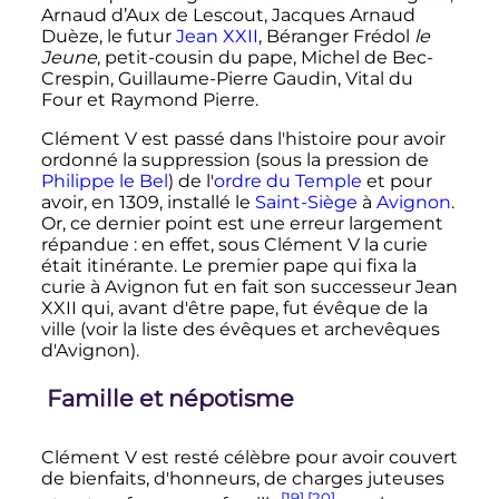
Arnaud d’Aux de Lescout, Jacques Arnaud
Duèze, le futur
Jean
XXII
, Béranger Frédol
le
Jeune
, petit-cousin du pape, Michel de Bec-
Crespin, Guillaume-Pierre Gaudin, Vital du
Four et Raymond Pierre.
Clément
V
est passé dans l'histoire pour avoir
ordonné la suppression (sous la pression de
Philippe le Bel
) de l'
ordre du Temple
et pour
avoir, en 1309, installé le
Saint-Siège
à
Avignon
.
Or, ce dernier point est une erreur largement
répandue
: en effet, sous
Clément
V
la curie
était itinérante. Le premier pape qui fixa la
curie à Avignon fut en fait son successeur
Jean
XXII
qui, avant d'être pape, fut évêque de la
ville (voir la liste des évêques et archevêques
d'Avignon).
Famille et népotisme
Clément
V
est resté célèbre pour avoir couvert
de bienfaits, d'honneurs, de charges juteuses
[19]
,
[20]