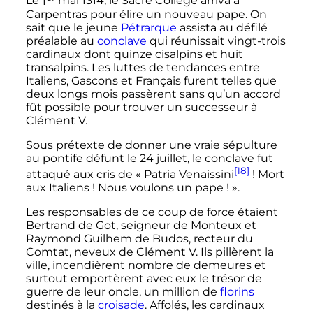
Le
1
mai 1314
, le Sacré Collège arriva à
Carpentras pour élire un nouveau pape. On
sait que le jeune
Pétrarque
assista au défilé
préalable au
conclave
qui réunissait vingt-trois
cardinaux dont quinze cisalpins et huit
transalpins. Les luttes de tendances entre
Italiens, Gascons et Français furent telles que
deux longs mois passèrent sans qu’un accord
fût possible pour trouver un successeur à
Clément
V
.
Sous prétexte de donner une vraie sépulture
au pontife défunt le
24 juillet
, le conclave fut
[18]
attaqué aux cris de «
Patria Venaissini
! Mort
aux Italiens
! Nous voulons un pape
!
».
Les responsables de ce coup de force étaient
Bertrand de Got, seigneur de Monteux et
Raymond Guilhem de Budos, recteur du
Comtat, neveux de
Clément
V
. Ils pillèrent la
ville, incendièrent nombre de demeures et
surtout emportèrent avec eux le trésor de
guerre de leur oncle, un million de
florins
destinés à la
croisade
. Affolés, les cardinaux