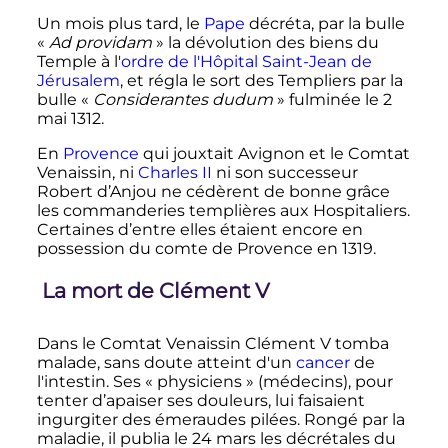
Un mois plus tard, le
Pape
décréta, par la bulle
«
Ad providam
» la dévolution des biens du
Temple à l'
ordre de l'Hôpital Saint-Jean de
Jérusalem
, et régla le sort des Templiers par la
bulle «
Considerantes dudum
» fulminée le
2
mai 1312
.
En
Provence
qui jouxtait Avignon et le Comtat
Venaissin, ni
Charles
II
ni son successeur
Robert d’Anjou ne cédèrent de bonne grâce
les commanderies templières aux Hospitaliers.
Certaines d’entre elles étaient encore en
possession du comte de Provence en 1319.
La mort de
Clément
V
Dans le Comtat Venaissin
Clément
V
tomba
malade, sans doute atteint d'un
cancer
de
l'intestin. Ses «
physiciens
» (médecins), pour
tenter d’apaiser ses douleurs, lui faisaient
ingurgiter des émeraudes pilées. Rongé par la
maladie, il publia le
24 mars
les décrétales du