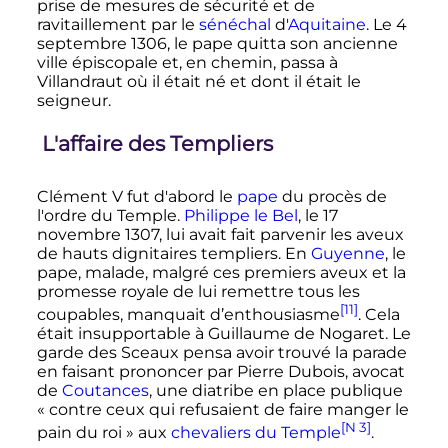
prise de mesures de sécurité et de
ravitaillement par le
sénéchal
d'
Aquitaine
. Le
4
septembre 1306
, le pape quitta son ancienne
ville épiscopale et, en chemin, passa à
Villandraut où il était né et dont il était le
seigneur.
L'affaire des Templiers
Clément
V
fut d'abord le
pape
du procès de
l'ordre du Temple.
Philippe le Bel
, le
17
novembre 1307
, lui avait fait parvenir les aveux
de hauts dignitaires templiers. En
Guyenne
, le
pape, malade, malgré ces premiers aveux et la
promesse royale de lui remettre tous les
[11]
coupables, manquait d’enthousiasme
. Cela
était insupportable à Guillaume de Nogaret. Le
garde des Sceaux pensa avoir trouvé la parade
en faisant prononcer par Pierre Dubois, avocat
de
Coutances
, une diatribe en place publique
« contre ceux qui refusaient de faire manger le
[N 3]
pain du roi » aux
chevaliers du Temple
.