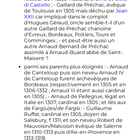
di Castello
; - Gaillard de Préchac, évêque
de Toulouse en 1305 mais déchu par
Jean
XXII
car impliqué dans le complot
d'Hugues Géraud, oncle semble-t-il d'un
autre Gaillard de Préchac chanoine
d'Evreux, Bordeaux, Poitiers, Tours et
Comminges
; - et peut-être aussi un
autre Arnaud-Bernard de Préchac
assimilé à Arnaud-Buard abbé de Saint-
Maixent
?
parmi ses parents plus éloignés
: - Arnaud
de Canteloup puis son neveu
Arnaud
IV
de Canteloup
furent archevêques de
Bordeaux (respectivement en 1305 et en
1306-1332
;
Arnaud
III
étant aussi cardinal
en 1305)
; - Arnaud de Pellegrue, légat en
Italie en 1307, cardinal en 1305
; et liés aux
de Farg(u)es/
de Fargis
: - Guillaume
Ruffat, cardinal en 1305, doyen de
Salisbury, † 1311, et son neveu Robert de
Mauvoisin/Malvoisin évêque de Salerne
en 1310-1313 puis d'Aix-en-Provence en
1313-1318.