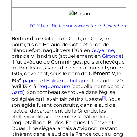
.html
(en)
Notice sur
www.catholic-hierarchy.org
Bertrand de Got
(ou de Goth, de Gotz, de
Gout), fils de Béraud de Goth et d'Ide de
Blanquefort, naquit vers 1264 en
Guyenne
,
près de Villandraut (actuellement en
Gironde
).
Il fut évêque de Comminges, puis archevêque
de Bordeaux, avant d'être couronné à Lyon, en
1305, devenant, sous le nom de
Clément
V
, le
e
195
pape
de l’
Église catholique
. Il meurt le
20
avril 1314
à
Roquemaure
(actuellement dans le
Gard
). Son tombeau se trouve dans l'église
[1]
collégiale qu'il avait fait bâtir à Uzeste
. Sous
son égide furent construits, dans le sud de
l'actuel département de la Gironde, les
châteaux dits «
clémentins
»
: Villandraut,
Roquetaillade, Budos, Fargues, La Trave et
Duras. Il ne siégea jamais à Avignon, restant
itinérant dans le sud de la France tout au long