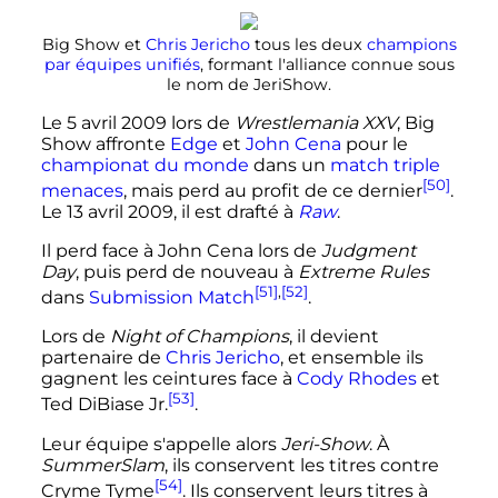
Big Show et
Chris Jericho
tous les deux
champions
par équipes unifiés
, formant l'alliance connue sous
le nom de JeriShow.
Le
5 avril 2009
lors de
Wrestlemania XXV
, Big
Show affronte
Edge
et
John Cena
pour le
championat du monde
dans un
match triple
[50]
menaces
, mais perd au profit de ce dernier
.
Le 13 avril 2009, il est drafté à
Raw
.
Il perd face à John Cena lors de
Judgment
Day
, puis perd de nouveau à
Extreme Rules
[51]
,
[52]
dans
Submission Match
.
Lors de
Night of Champions
, il devient
partenaire de
Chris Jericho
, et ensemble ils
gagnent les ceintures face à
Cody Rhodes
et
[53]
Ted DiBiase Jr.
.
Leur équipe s'appelle alors
Jeri-Show
. À
SummerSlam
, ils conservent les titres contre
[54]
Cryme Tyme
. Ils conservent leurs titres à