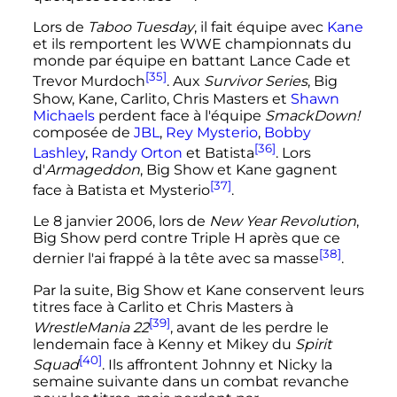
Lors de
Taboo Tuesday
, il fait équipe avec
Kane
et ils remportent les WWE championnats du
monde par équipe en battant Lance Cade et
[35]
Trevor Murdoch
. Aux
Survivor Series
, Big
Show, Kane, Carlito, Chris Masters et
Shawn
Michaels
perdent face à l'équipe
SmackDown!
composée de
JBL
,
Rey Mysterio
,
Bobby
[36]
Lashley
,
Randy Orton
et Batista
. Lors
d'
Armageddon
, Big Show et Kane gagnent
[37]
face à Batista et Mysterio
.
Le
8 janvier 2006
, lors de
New Year Revolution
,
Big Show perd contre Triple H après que ce
[38]
dernier l'ai frappé à la tête avec sa masse
.
Par la suite, Big Show et Kane conservent leurs
titres face à Carlito et Chris Masters à
[39]
WrestleMania 22
, avant de les perdre le
lendemain face à Kenny et Mikey du
Spirit
[40]
Squad
. Ils affrontent Johnny et Nicky la
semaine suivante dans un combat revanche