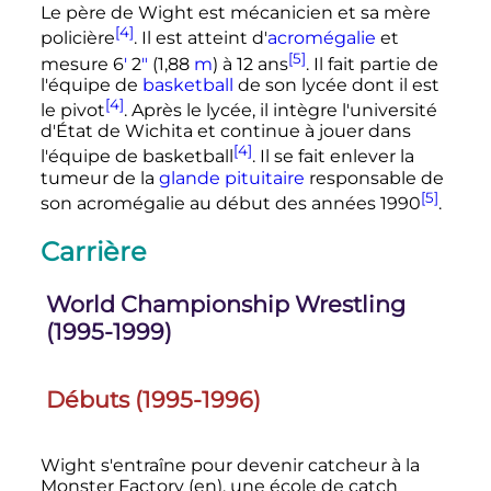
Le père de Wight est mécanicien et sa mère
[4]
policière
. Il est atteint d'
acromégalie
et
[5]
mesure
6
′
2
″
(1,88
m
)
à 12 ans
. Il fait partie de
l'équipe de
basketball
de son lycée dont il est
[4]
le pivot
. Après le lycée, il intègre l'université
d'État de Wichita et continue à jouer dans
[4]
l'équipe de basketball
. Il se fait enlever la
tumeur de la
glande pituitaire
responsable de
[5]
son acromégalie au début des années 1990
.
Carrière
World Championship Wrestling
(1995-1999)
Débuts (1995-1996)
Wight s'entraîne pour devenir catcheur à la
Monster Factory
(en)
, une école de catch