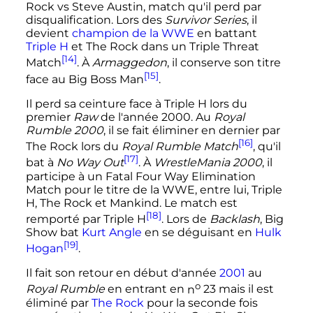
Rock vs Steve Austin, match qu'il perd par
disqualification. Lors des
Survivor Series
, il
devient
champion de la WWE
en battant
Triple H
et The Rock dans un Triple Threat
[14]
Match
. À
Armaggedon
, il conserve son titre
[15]
face au Big Boss Man
.
Il perd sa ceinture face à Triple H lors du
premier
Raw
de l'année 2000. Au
Royal
Rumble 2000
, il se fait éliminer en dernier par
[16]
The Rock lors du
Royal Rumble Match
, qu'il
[17]
bat à
No Way Out
. À
WrestleMania 2000
, il
participe à un Fatal Four Way Elimination
Match pour le titre de la WWE, entre lui, Triple
H, The Rock et Mankind. Le match est
[18]
remporté par Triple H
. Lors de
Backlash
, Big
Show bat
Kurt Angle
en se déguisant en
Hulk
[19]
Hogan
.
Il fait son retour en début d'année
2001
au
o
Royal Rumble
en entrant en
n
23
mais il est
éliminé par
The Rock
pour la seconde fois