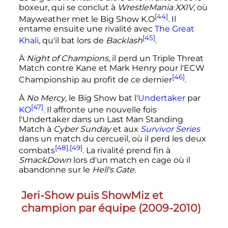
boxeur, qui se conclut à
WrestleMania XXIV
, où
[44]
Mayweather met le Big Show K.O
. Il
entame ensuite une rivalité avec
The Great
[45]
Khali
, qu'il bat lors de
Backlash
.
À
Night of Champions
, il perd un Triple Threat
Match contre Kane et Mark Henry pour l'ECW
[46]
Championship au profit de ce dernier
.
À
No Mercy
, le Big Show bat l'
Undertaker
par
[47]
KO
. Il affronte une nouvelle fois
l'Undertaker dans un Last Man Standing
Match à
Cyber Sunday
et aux
Survivor Series
dans un match du cercueil, où il perd les deux
[48]
,
[49]
combats
. La rivalité prend fin à
SmackDown
lors d'un match en cage où il
abandonne sur le
Hell's Gate
.
Jeri-Show puis ShowMiz et
champion par équipe (2009-2010)