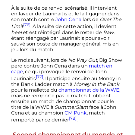
À la suite de ce renvoi scénarisé, il intervient
en faveur de Laurinaitis et le fait gagner dans
son match contre
John Cena
lors de
Over The
[76]
Limit
. À la suite de cette action, il devient
heel
et est réintégré dans le roster de
Raw
,
étant réengagé par Laurinaitis pour avoir
sauvé son poste de manager général, mis en
jeu lors du match.
Le mois suivant, lors de
No Way Out
, Big Show
perd contre John Cena dans un
match en
cage
, ce qui provoque le renvoi de John
[77]
Laurinaitis
. Il participe ensuite au Money in
the Bank Ladder match à
Money in the Bank
pour la mallette du
championnat de la WWE
,
mais ne remporte pas le match. Il obtient
ensuite un match de championnat pour le
titre de la WWE à
SummerSlam
face à John
Cena et au champion
CM Punk
, match
[78]
remporté par ce dernier
.
Second championnat du monde et