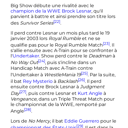
Big Show débute une rivalité avec le
champion de la WWE
Brock Lesnar
, qu'il
parvient à battre et ainsi prendre son titre lors
[22]
des
Survivor Series
.
Il perd contre Lesnar un mois plus tard le
19
janvier 2003
lors
Royal Rumble
et ne se
[23]
qualifie pas pour le Royal Rumble Match
. Il
s'allie ensuite avec A-Train pour se confronter à
l'
Undertaker
. Show perd contre le
Deadman
à
[24]
No Way Out
, puis s'incline dans un
Handicap Match avec A-Train contre
[25]
l'Undertaker à
WrestleMania 19
. Par la suite,
[26]
il bat
Rey Mysterio
à
Backlash
. Il perd
ensuite contre Brock Lesnar à
Judgment
[27]
Day
, puis contre Lesnar et
Kurt Angle
à
Vengeance
, dans un Triple Threat Match pour
le championnat de la WWE, remporté par
[28]
Angle
.
Lors de
No Mercy
, il bat
Eddie Guerrero
pour le
[29]
championnat des États-Unis
. Il est dans la