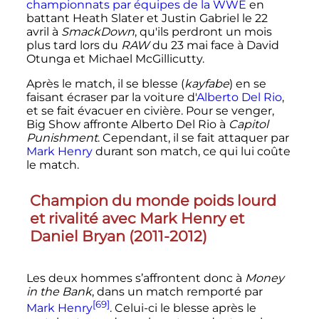
championnats par équipes de la WWE
en
battant Heath Slater et Justin Gabriel le 22
avril à
SmackDown
, qu'ils perdront un mois
plus tard lors du
RAW
du 23 mai face à David
Otunga et Michael McGillicutty.
Après le match, il se blesse (
kayfabe
) en se
faisant écraser par la voiture d'
Alberto Del Rio
,
et se fait évacuer en civière. Pour se venger,
Big Show affronte Alberto Del Rio à
Capitol
Punishment
. Cependant, il se fait attaquer par
Mark Henry
durant son match, ce qui lui coûte
le match.
Champion du monde poids lourd
et rivalité avec Mark Henry et
Daniel Bryan (2011-2012)
Les deux hommes s’affrontent donc à
Money
in the Bank
, dans un match remporté par
[69]
Mark Henry
. Celui-ci le blesse après le