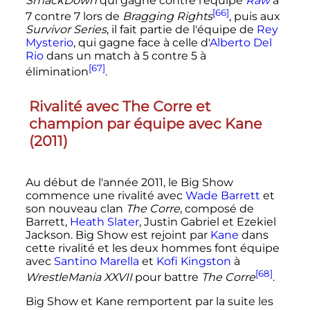
SmackDown
qui gagne contre l'équipe
Raw
à
[66]
7 contre 7 lors de
Bragging Rights
, puis aux
Survivor Series
, il fait partie de l'équipe de
Rey
Mysterio
, qui gagne face à celle d'
Alberto Del
Rio
dans un match à 5 contre 5 à
[67]
élimination
.
Rivalité avec The Corre et
champion par équipe avec Kane
(
2011
)
Au début de l'année
2011
, le Big Show
commence une rivalité avec
Wade Barrett
et
son nouveau clan
The Corre
, composé de
Barrett,
Heath Slater
, Justin Gabriel et Ezekiel
Jackson. Big Show est rejoint par
Kane
dans
cette rivalité et les deux hommes font équipe
avec
Santino Marella
et
Kofi Kingston
à
[68]
WrestleMania XXVII
pour battre
The Corre
.
Big Show et Kane remportent par la suite les