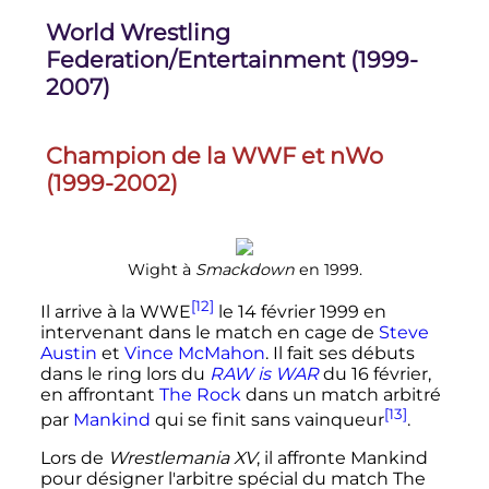
World Wrestling
Federation/Entertainment (1999-
2007)
Champion de la WWF et nWo
(1999-2002)
Wight à
Smackdown
en 1999.
[12]
Il arrive à la WWE
le
14 février 1999
en
intervenant dans le match en cage de
Steve
Austin
et
Vince McMahon
. Il fait ses débuts
dans le ring lors du
RAW is WAR
du 16 février,
en affrontant
The Rock
dans un match arbitré
[13]
par
Mankind
qui se finit sans vainqueur
.
Lors de
Wrestlemania XV
, il affronte Mankind
pour désigner l'arbitre spécial du match The