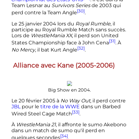
Team Lesnar au
Survivors Series
de 2003 qui
[30]
perd contre la Team Angle
.
Le
25 janvier 2004
lors du
Royal Rumble
, il
participe au Royal Rumble Match sans succès.
Lors de
WrestleMania XX
, il perd son United
[31]
States Championship face à John Cena
. À
[32]
No Mercy
, il bat Kurt Angle
.
Alliance avec Kane (2005-2006)
Big Show en 2004.
Le
20 février 2005
à
No Way Out
, il perd contre
JBL
pour le
titre de la WWE
dans un Barbed
[33]
Wired Steel Cage Match
.
À
WrestleMania 21
, il affronte le sumo Akebono
dans un match de sumo qu'il perd en
[34]
quelques secondes
.