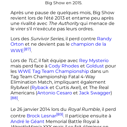
Big Show en 2015.
Après une pause de quelques mois, Big Show
revient lors de l'été 2013 et entame peu après
une rivalité avec
The Authority
qui menace de
le virer s'il n'exécute pas leurs ordres.
Lors des
Survivor Series
, il perd contre
Randy
Orton
et ne devient pas le
champion de la
[87]
WWE
.
Lors de
TLC
, il fait équipe avec
Rey Mysterio
mais perd face à
Cody Rhodes
et
Goldust
pour
les
WWE Tag Team Championship
dans un
Tag Team Championship Fatal 4-Way
Elimination Match, impliquant également
RybAxel (
Ryback
et Curtis Axel), et The Real
Americans (
Antonio Cesaro
et
Jack Swagger
)
[88]
.
Le
26 janvier 2014
lors du
Royal Rumble
, il perd
[89]
contre
Brock Lesnar
. Il participe ensuite à
André le Géant
Memorial Battle Royal à
WrestleMania XXX
, mais il se fait éliminer en