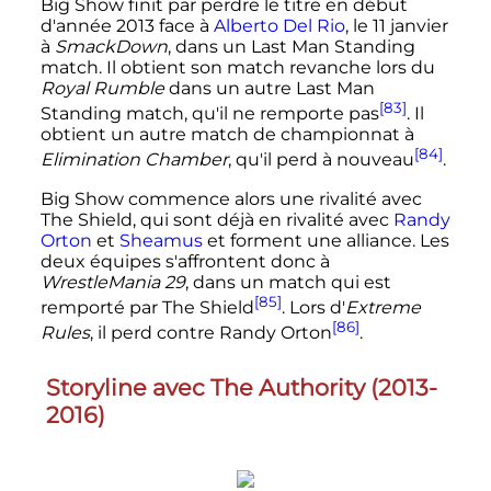
Big Show finit par perdre le titre en début
d'année 2013 face à
Alberto Del Rio
, le
11 janvier
à
SmackDown
, dans un Last Man Standing
match. Il obtient son match revanche lors du
Royal Rumble
dans un autre Last Man
[83]
Standing match, qu'il ne remporte pas
. Il
obtient un autre match de championnat à
[84]
Elimination Chamber
, qu'il perd à nouveau
.
Big Show commence alors une rivalité avec
The Shield, qui sont déjà en rivalité avec
Randy
Orton
et
Sheamus
et forment une alliance. Les
deux équipes s'affrontent donc à
WrestleMania 29
, dans un match qui est
[85]
remporté par The Shield
. Lors d'
Extreme
[86]
Rules
, il perd contre Randy Orton
.
Storyline avec The Authority (2013-
2016)