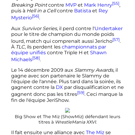
[55]
Breaking Point
contre
MVP
et
Mark Henry
,
puis à
Hell in a Cell
contre
Batista
et
Rey
[56]
Mysterio
.
Aux
Survivor Series
, il perd contre l'
Undertaker
pour le titre de champion du monde poids
[57]
lourd, match qui comprenait aussi Jericho
.
À
TLC
, ils perdent les
championnats par
équipe unifiés
contre Triple H et
Shawn
[58]
Michaels
.
Le
14 décembre 2009
aux
Slammy Awards
, il
gagne avec son partenaire le Slammy de
l'équipe de l'année. Plus tard dans la soirée, ils
gagnent contre la
DX
par disqualification et ne
[59]
gagnent donc pas les titres
. Ceci marque la
fin de l'équipe JeriShow.
Big Show et The Miz (ShowMiz) défendant leurs
titres à
WrestleMania XXVI
.
Il fait ensuite une alliance avec
The Miz
se