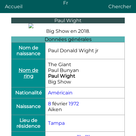
Fr
Accueil
Chercher
Paul Wight
Big Show en 2018.
Données générales
Nom de
Paul Donald Wight jr
naissance
The Giant
Nom de
Paul Bunyan
ring
Paul Wight
Big Show
Nationalité
Américain
8
février
1972
Naissance
Aiken
Lieu de
Tampa
résidence