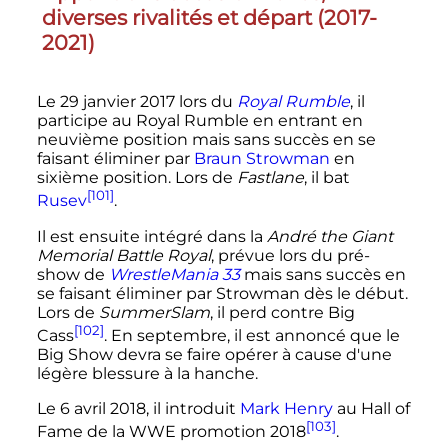
diverses rivalités et départ (2017-
2021)
Le
29 janvier 2017
lors du
Royal Rumble
, il
participe au Royal Rumble en entrant en
neuvième position mais sans succès en se
faisant éliminer par
Braun Strowman
en
sixième position. Lors de
Fastlane
, il bat
[101]
Rusev
.
Il est ensuite intégré dans la
André the Giant
Memorial Battle Royal
, prévue lors du pré-
show de
WrestleMania 33
mais sans succès en
se faisant éliminer par Strowman dès le début.
Lors de
SummerSlam
, il perd contre Big
[102]
Cass
. En septembre, il est annoncé que le
Big Show devra se faire opérer à cause d'une
légère blessure à la hanche.
Le 6 avril 2018, il introduit
Mark Henry
au Hall of
[103]
Fame de la WWE promotion 2018
.