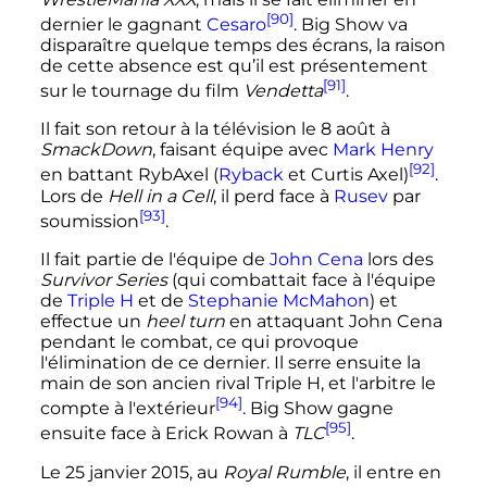
[90]
dernier le gagnant
Cesaro
. Big Show va
disparaître quelque temps des écrans, la raison
de cette absence est qu’il est présentement
[91]
sur le tournage du film
Vendetta
.
Il fait son retour à la télévision le
8 août
à
SmackDown
, faisant équipe avec
Mark Henry
[92]
en battant RybAxel (
Ryback
et Curtis Axel)
.
Lors de
Hell in a Cell
, il perd face à
Rusev
par
[93]
soumission
.
Il fait partie de l'équipe de
John Cena
lors des
Survivor Series
(qui combattait face à l'équipe
de
Triple H
et de
Stephanie McMahon
) et
effectue un
heel turn
en attaquant John Cena
pendant le combat, ce qui provoque
l'élimination de ce dernier. Il serre ensuite la
main de son ancien rival Triple H, et l'arbitre le
[94]
compte à l'extérieur
. Big Show gagne
[95]
ensuite face à Erick Rowan à
TLC
.
Le
25 janvier 2015
, au
Royal Rumble
, il entre en