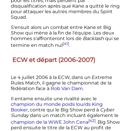
pour les titres, mais perdent par
disqualification après que Kane a quitté le ring
pour attaquer les autres membres du Spirit
Squad.
S'ensuit alors un combat entre Kane et Big
Show qui mène à la fin de l'équipe. Les deux
hommes s'affronteront lors de
Backlash
qui se
[41]
termine en match nul
.
ECW et départ (2006-2007)
Le
4 juillet 2006
à la ECW, dans un Extreme
Rules Match, il gagne le championnat de la
fédération face à
Rob Van Dam
.
Il entame ensuite une rivalité avec le
champion du monde poids lourds
King
Booker
, contre qui le Big Show perd à
Cyber
Sunday
dans un match incluant également le
[42]
champion de la WWE
John Cena
. Big Show
perd ensuite le titre de la ECW au profit de