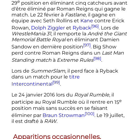
e
29
position en éliminant cinq catcheurs avant
d'être éliminé par Roman Reigns qui gagne le
match. Le 22 février à
Fastlane
, il gagne en
équipe avec Seth Rollins et
Kane
contre Erick
[96]
Rowan,
Dolph Ziggler
et
Ryback
. Lors de
WrestleMania 31
, il remporte la
André the Giant
Memorial Battle Royal
en éliminant Damien
[97]
Sandow en dernière position
. Big Show
perd contre Roman Reigns dans un
Last Man
[98]
Standing match
à
Extreme Rules
.
Lors de
SummerSlam
, il perd face à Ryback
dans un match pour le
titre
[99]
Intercontinental
.
Le
24 janvier 2016
lors du
Royal Rumble
, il
e
participe au Royal Rumble où il rentre en
15
position
mais sans succès en se faisant
[100]
éliminer par
Braun Strowman
. Le 19 juillet,
il est drafté à
RAW
.
Apparitions occasionnelles,