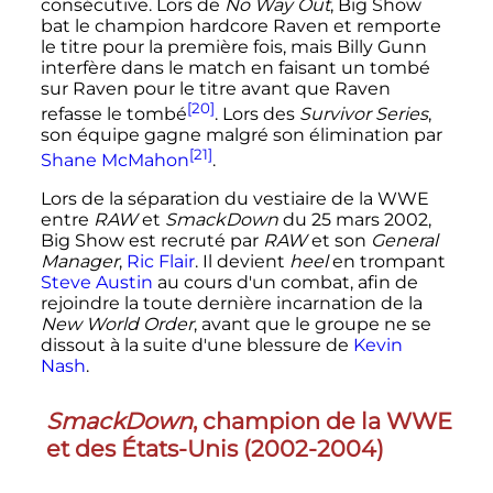
consécutive. Lors de
No Way Out
, Big Show
bat le champion hardcore Raven et remporte
le titre pour la première fois, mais Billy Gunn
interfère dans le match en faisant un tombé
sur Raven pour le titre avant que Raven
[20]
refasse le tombé
. Lors des
Survivor Series
,
son équipe gagne malgré son élimination par
[21]
Shane McMahon
.
Lors de la séparation du vestiaire de la WWE
entre
RAW
et
SmackDown
du
25 mars 2002
,
Big Show est recruté par
RAW
et son
General
Manager
,
Ric Flair
. Il devient
heel
en trompant
Steve Austin
au cours d'un combat, afin de
rejoindre la toute dernière incarnation de la
New World Order
, avant que le groupe ne se
dissout à la suite d'une blessure de
Kevin
Nash
.
SmackDown
, champion de la WWE
et des États-Unis (
2002
-
2004
)