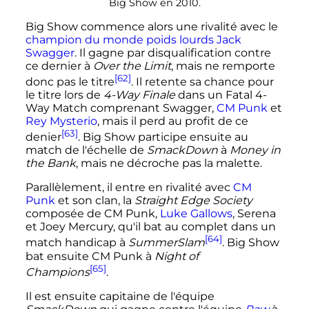
Big Show en
2010
.
Big Show commence alors une rivalité avec le
champion du monde poids lourds
Jack
Swagger
. Il gagne par disqualification contre
ce dernier à
Over the Limit
, mais ne remporte
[62]
donc pas le titre
. Il retente sa chance pour
le titre lors de
4-Way Finale
dans un Fatal 4-
Way Match comprenant Swagger,
CM Punk
et
Rey Mysterio
, mais il perd au profit de ce
[63]
denier
. Big Show participe ensuite au
match de l'échelle de
SmackDown
à
Money in
the Bank
, mais ne décroche pas la malette.
Parallèlement, il entre en rivalité avec
CM
Punk
et son clan, la
Straight Edge Society
composée de CM Punk,
Luke Gallows
, Serena
et Joey Mercury, qu'il bat au complet dans un
[64]
match handicap à
SummerSlam
. Big Show
bat ensuite CM Punk à
Night of
[65]
Champions
.
Il est ensuite capitaine de l'équipe