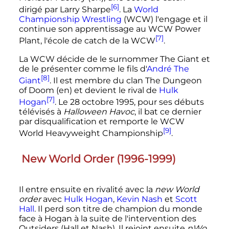
[6]
dirigé par Larry Sharpe
. La
World
Championship Wrestling
(WCW) l'engage et il
continue son apprentissage au
WCW Power
[7]
Plant
, l'école de catch de la WCW
.
La WCW décide de le surnommer
The Giant
et
de le présenter comme le fils d'
André The
[8]
Giant
. Il est membre du clan
The Dungeon
of Doom
(en)
et devient le rival de
Hulk
[7]
Hogan
. Le
28 octobre 1995
, pour ses débuts
télévisés à
Halloween Havoc
, il bat ce dernier
par disqualification et remporte le WCW
[9]
World Heavyweight Championship
.
New World Order (1996-1999)
Il entre ensuite en rivalité avec la
new World
order
avec
Hulk Hogan
,
Kevin Nash
et
Scott
Hall
. Il perd son titre de champion du monde
face à Hogan à la suite de l'intervention des
Outsiders (Hall et Nash). Il rejoint ensuite
nWo
,