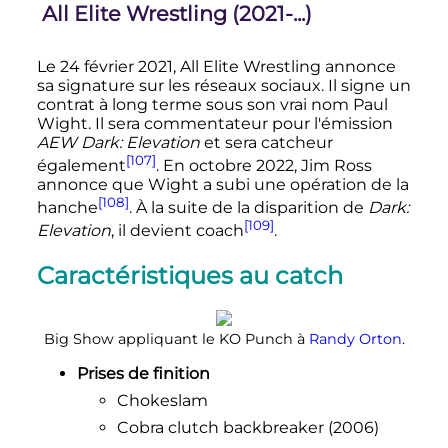
All Elite Wrestling (2021-...)
Le
24 février
2021, All Elite Wrestling annonce
sa signature sur les réseaux sociaux. Il signe un
contrat à long terme sous son vrai nom Paul
Wight. Il sera commentateur pour l'émission
AEW Dark: Elevation
et sera catcheur
[107]
également
. En
octobre 2022
, Jim Ross
annonce que Wight a subi une opération de la
[108]
hanche
. À la suite de la disparition de
Dark:
[109]
Elevation
, il devient coach
.
Caractéristiques au catch
Big Show appliquant le KO Punch à
Randy Orton
.
Prises de finition
Chokeslam
Cobra clutch backbreaker (2006)