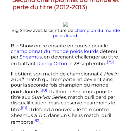
perte du titre (2012-2013)
Big Show avec la ceinture de
champion du monde
poids lourd
.
Big Show entre ensuite en course pour le
championnat du monde poids lourds
détenu
par
Sheamus
, en devenant challenger au titre
[79]
en battant
Randy Orton
le 28 septembre
.
Il obtient son match de championnat à
Hell in
a Cell
, match qu'il remporte, et devient ainsi
pour la seconde fois champion du monde
[80]
poids lourds
. Il affronte Sheamus pour le
titre aux
Survivor Series
, match qu'il perd par
disqualification, mais conserve néanmoins le
[81]
titre
. Il défend à nouveau le titre contre
Sheamus à
TLC
dans un Chairs match, qu'il
[82]
remporte
.