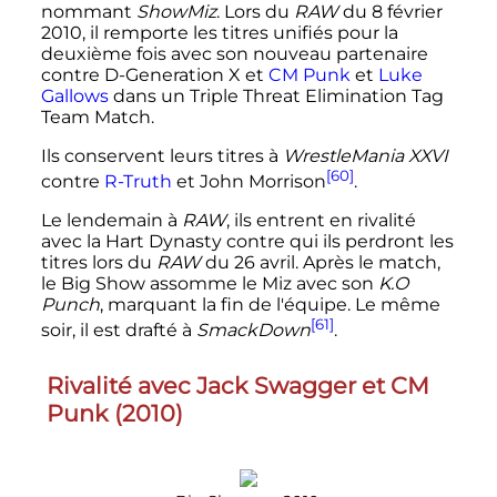
nommant
ShowMiz
. Lors du
RAW
du
8 février
2010
, il remporte les titres unifiés pour la
deuxième fois avec son nouveau partenaire
contre D-Generation X et
CM Punk
et
Luke
Gallows
dans un Triple Threat Elimination Tag
Team Match.
Ils conservent leurs titres à
WrestleMania XXVI
[60]
contre
R-Truth
et John Morrison
.
Le lendemain à
RAW
, ils entrent en rivalité
avec la Hart Dynasty contre qui ils perdront les
titres lors du
RAW
du
26 avril
. Après le match,
le Big Show assomme le Miz avec son
K.O
Punch
, marquant la fin de l'équipe. Le même
[61]
soir, il est drafté à
SmackDown
.
Rivalité avec Jack Swagger et CM
Punk (
2010
)