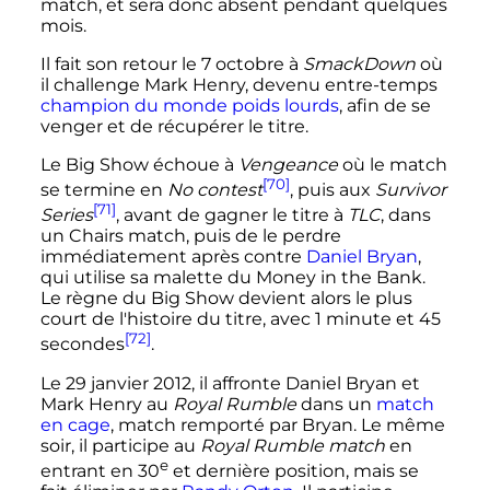
match, et sera donc absent pendant quelques
mois.
Il fait son retour le 7 octobre à
SmackDown
où
il challenge Mark Henry, devenu entre-temps
champion du monde poids lourds
, afin de se
venger et de récupérer le titre.
Le Big Show échoue à
Vengeance
où le match
[70]
se termine en
No contest
, puis aux
Survivor
[71]
Series
, avant de gagner le titre à
TLC
, dans
un Chairs match, puis de le perdre
immédiatement après contre
Daniel Bryan
,
qui utilise sa malette du Money in the Bank.
Le règne du Big Show devient alors le plus
court de l'histoire du titre, avec 1 minute et 45
[72]
secondes
.
Le
29 janvier 2012
, il affronte Daniel Bryan et
Mark Henry au
Royal Rumble
dans un
match
en cage
, match remporté par Bryan. Le même
soir, il participe au
Royal Rumble match
en
e
entrant en
30
et dernière position, mais se