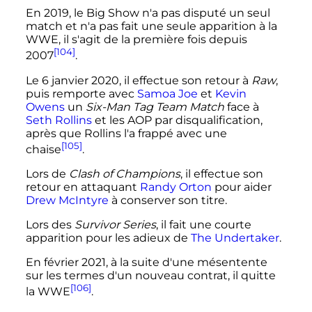
En 2019, le Big Show n'a pas disputé un seul
match et n'a pas fait une seule apparition à la
WWE, il s'agit de la première fois depuis
[104]
2007
.
Le
6 janvier 2020
, il effectue son retour à
Raw
,
puis remporte avec
Samoa Joe
et
Kevin
Owens
un
Six-Man Tag Team Match
face à
Seth Rollins
et les AOP par disqualification,
après que Rollins l'a frappé avec une
[105]
chaise
.
Lors de
Clash of Champions
, il effectue son
retour en attaquant
Randy Orton
pour aider
Drew McIntyre
à conserver son titre.
Lors des
Survivor Series
, il fait une courte
apparition pour les adieux de
The Undertaker
.
En février 2021, à la suite d'une mésentente
sur les termes d'un nouveau contrat, il quitte
[106]
la WWE
.