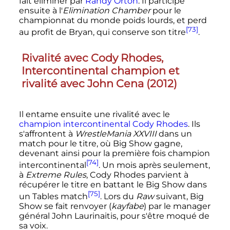
fait éliminer par
Randy Orton
. Il participe
ensuite à l'
Elimination Chamber
pour le
championnat du monde poids lourds, et perd
[73]
au profit de Bryan, qui conserve son titre
.
Rivalité avec Cody Rhodes,
Intercontinental champion et
rivalité avec John Cena (2012)
Il entame ensuite une rivalité avec le
champion intercontinental
Cody Rhodes
. Ils
s'affrontent à
WrestleMania XXVIII
dans un
match pour le titre, où Big Show gagne,
devenant ainsi pour la première fois champion
[74]
intercontinental
. Un mois après seulement,
à
Extreme Rules
, Cody Rhodes parvient à
récupérer le titre en battant le Big Show dans
[75]
un Tables match
. Lors du
Raw
suivant, Big
Show se fait renvoyer (
kayfabe
) par le manager
général John Laurinaitis, pour s'être moqué de
sa voix.