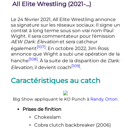
All Elite Wrestling (2021-...)
Le
24 février
2021, All Elite Wrestling annonce
sa signature sur les réseaux sociaux. Il signe un
contrat à long terme sous son vrai nom Paul
Wight. Il sera commentateur pour l'émission
AEW Dark: Elevation
et sera catcheur
[107]
également
. En
octobre 2022
, Jim Ross
annonce que Wight a subi une opération de la
[108]
hanche
. À la suite de la disparition de
Dark:
[109]
Elevation
, il devient coach
.
Caractéristiques au catch
Big Show appliquant le KO Punch à
Randy Orton
.
Prises de finition
Chokeslam
Cobra clutch backbreaker (2006)