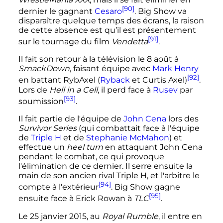
[90]
dernier le gagnant
Cesaro
. Big Show va
disparaître quelque temps des écrans, la raison
de cette absence est qu’il est présentement
[91]
sur le tournage du film
Vendetta
.
Il fait son retour à la télévision le
8 août
à
SmackDown
, faisant équipe avec
Mark Henry
[92]
en battant RybAxel (
Ryback
et Curtis Axel)
.
Lors de
Hell in a Cell
, il perd face à
Rusev
par
[93]
soumission
.
Il fait partie de l'équipe de
John Cena
lors des
Survivor Series
(qui combattait face à l'équipe
de
Triple H
et de
Stephanie McMahon
) et
effectue un
heel turn
en attaquant John Cena
pendant le combat, ce qui provoque
l'élimination de ce dernier. Il serre ensuite la
main de son ancien rival Triple H, et l'arbitre le
[94]
compte à l'extérieur
. Big Show gagne
[95]
ensuite face à Erick Rowan à
TLC
.
Le
25 janvier 2015
, au
Royal Rumble
, il entre en