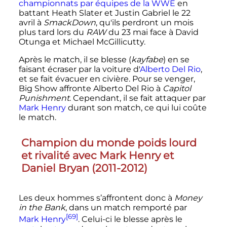
championnats par équipes de la WWE
en
battant Heath Slater et Justin Gabriel le 22
avril à
SmackDown
, qu'ils perdront un mois
plus tard lors du
RAW
du 23 mai face à David
Otunga et Michael McGillicutty.
Après le match, il se blesse (
kayfabe
) en se
faisant écraser par la voiture d'
Alberto Del Rio
,
et se fait évacuer en civière. Pour se venger,
Big Show affronte Alberto Del Rio à
Capitol
Punishment
. Cependant, il se fait attaquer par
Mark Henry
durant son match, ce qui lui coûte
le match.
Champion du monde poids lourd
et rivalité avec Mark Henry et
Daniel Bryan (2011-2012)
Les deux hommes s’affrontent donc à
Money
in the Bank
, dans un match remporté par
[69]
Mark Henry
. Celui-ci le blesse après le