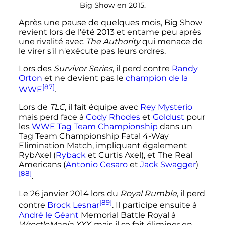
Big Show en 2015.
Après une pause de quelques mois, Big Show
revient lors de l'été 2013 et entame peu après
une rivalité avec
The Authority
qui menace de
le virer s'il n'exécute pas leurs ordres.
Lors des
Survivor Series
, il perd contre
Randy
Orton
et ne devient pas le
champion de la
[87]
WWE
.
Lors de
TLC
, il fait équipe avec
Rey Mysterio
mais perd face à
Cody Rhodes
et
Goldust
pour
les
WWE Tag Team Championship
dans un
Tag Team Championship Fatal 4-Way
Elimination Match, impliquant également
RybAxel (
Ryback
et Curtis Axel), et The Real
Americans (
Antonio Cesaro
et
Jack Swagger
)
[88]
.
Le
26 janvier 2014
lors du
Royal Rumble
, il perd
[89]
contre
Brock Lesnar
. Il participe ensuite à
André le Géant
Memorial Battle Royal à
WrestleMania XXX
, mais il se fait éliminer en