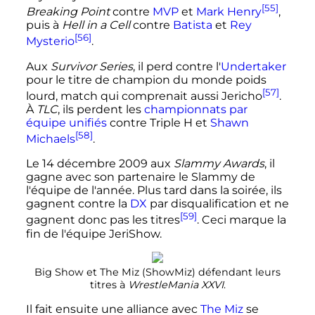
[55]
Breaking Point
contre
MVP
et
Mark Henry
,
puis à
Hell in a Cell
contre
Batista
et
Rey
[56]
Mysterio
.
Aux
Survivor Series
, il perd contre l'
Undertaker
pour le titre de champion du monde poids
[57]
lourd, match qui comprenait aussi Jericho
.
À
TLC
, ils perdent les
championnats par
équipe unifiés
contre Triple H et
Shawn
[58]
Michaels
.
Le
14 décembre 2009
aux
Slammy Awards
, il
gagne avec son partenaire le Slammy de
l'équipe de l'année. Plus tard dans la soirée, ils
gagnent contre la
DX
par disqualification et ne
[59]
gagnent donc pas les titres
. Ceci marque la
fin de l'équipe JeriShow.
Big Show et The Miz (ShowMiz) défendant leurs
titres à
WrestleMania XXVI
.
Il fait ensuite une alliance avec
The Miz
se