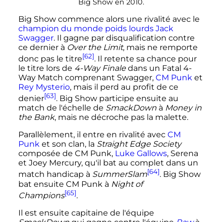
Big Show en
2010
.
Big Show commence alors une rivalité avec le
champion du monde poids lourds
Jack
Swagger
. Il gagne par disqualification contre
ce dernier à
Over the Limit
, mais ne remporte
[62]
donc pas le titre
. Il retente sa chance pour
le titre lors de
4-Way Finale
dans un Fatal 4-
Way Match comprenant Swagger,
CM Punk
et
Rey Mysterio
, mais il perd au profit de ce
[63]
denier
. Big Show participe ensuite au
match de l'échelle de
SmackDown
à
Money in
the Bank
, mais ne décroche pas la malette.
Parallèlement, il entre en rivalité avec
CM
Punk
et son clan, la
Straight Edge Society
composée de CM Punk,
Luke Gallows
, Serena
et Joey Mercury, qu'il bat au complet dans un
[64]
match handicap à
SummerSlam
. Big Show
bat ensuite CM Punk à
Night of
[65]
Champions
.
Il est ensuite capitaine de l'équipe