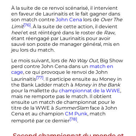
À la suite de ce renvoi scénarisé, il intervient
en faveur de Laurinaitis et le fait gagner dans
son match contre
John Cena
lors de
Over The
[76]
Limit
. À la suite de cette action, il devient
heel
et est réintégré dans le roster de
Raw
,
étant réengagé par Laurinaitis pour avoir
sauvé son poste de manager général, mis en
jeu lors du match.
Le mois suivant, lors de
No Way Out
, Big Show
perd contre John Cena dans un
match en
cage
, ce qui provoque le renvoi de John
[77]
Laurinaitis
. Il participe ensuite au Money in
the Bank Ladder match à
Money in the Bank
pour la mallette du
championnat de la WWE
,
mais ne remporte pas le match. Il obtient
ensuite un match de championnat pour le
titre de la WWE à
SummerSlam
face à John
Cena et au champion
CM Punk
, match
[78]
remporté par ce dernier
.
Second championnat du monde et