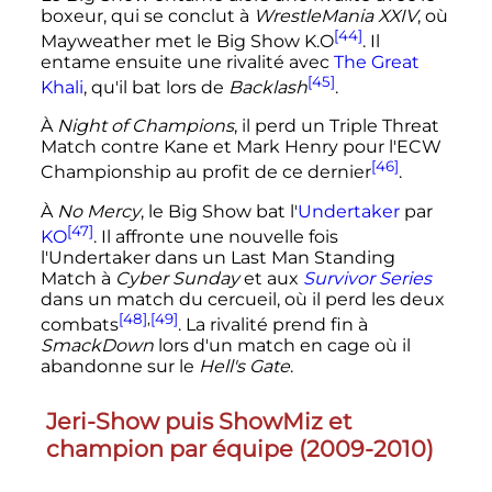
boxeur, qui se conclut à
WrestleMania XXIV
, où
[44]
Mayweather met le Big Show K.O
. Il
entame ensuite une rivalité avec
The Great
[45]
Khali
, qu'il bat lors de
Backlash
.
À
Night of Champions
, il perd un Triple Threat
Match contre Kane et Mark Henry pour l'ECW
[46]
Championship au profit de ce dernier
.
À
No Mercy
, le Big Show bat l'
Undertaker
par
[47]
KO
. Il affronte une nouvelle fois
l'Undertaker dans un Last Man Standing
Match à
Cyber Sunday
et aux
Survivor Series
dans un match du cercueil, où il perd les deux
[48]
,
[49]
combats
. La rivalité prend fin à
SmackDown
lors d'un match en cage où il
abandonne sur le
Hell's Gate
.
Jeri-Show puis ShowMiz et
champion par équipe (2009-2010)