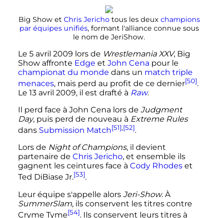
Big Show et
Chris Jericho
tous les deux
champions
par équipes unifiés
, formant l'alliance connue sous
le nom de JeriShow.
Le
5 avril 2009
lors de
Wrestlemania XXV
, Big
Show affronte
Edge
et
John Cena
pour le
championat du monde
dans un
match triple
[50]
menaces
, mais perd au profit de ce dernier
.
Le 13 avril 2009, il est drafté à
Raw
.
Il perd face à John Cena lors de
Judgment
Day
, puis perd de nouveau à
Extreme Rules
[51]
,
[52]
dans
Submission Match
.
Lors de
Night of Champions
, il devient
partenaire de
Chris Jericho
, et ensemble ils
gagnent les ceintures face à
Cody Rhodes
et
[53]
Ted DiBiase Jr.
.
Leur équipe s'appelle alors
Jeri-Show
. À
SummerSlam
, ils conservent les titres contre
[54]
Cryme Tyme
. Ils conservent leurs titres à