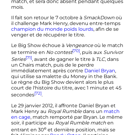
match, et sera donc absent pendant quelques
mois.
Il fait son retour le 7 octobre à
SmackDown
où
il challenge Mark Henry, devenu entre-temps
champion du monde poids lourds
, afin de se
venger et de récupérer le titre.
Le Big Show échoue à
Vengeance
où le match
[70]
se termine en
No contest
, puis aux
Survivor
[71]
Series
, avant de gagner le titre à
TLC
, dans
un Chairs match, puis de le perdre
immédiatement après contre
Daniel Bryan
,
qui utilise sa malette du Money in the Bank.
Le règne du Big Show devient alors le plus
court de l'histoire du titre, avec 1 minute et 45
[72]
secondes
.
Le
29 janvier 2012
, il affronte Daniel Bryan et
Mark Henry au
Royal Rumble
dans un
match
en cage
, match remporté par Bryan. Le même
soir, il participe au
Royal Rumble match
en
e
entrant en
30
et dernière position, mais se