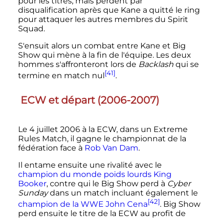
pour les titres, mais perdent par
disqualification après que Kane a quitté le ring
pour attaquer les autres membres du Spirit
Squad.
S'ensuit alors un combat entre Kane et Big
Show qui mène à la fin de l'équipe. Les deux
hommes s'affronteront lors de
Backlash
qui se
[41]
termine en match nul
.
ECW et départ (2006-2007)
Le
4 juillet 2006
à la ECW, dans un Extreme
Rules Match, il gagne le championnat de la
fédération face à
Rob Van Dam
.
Il entame ensuite une rivalité avec le
champion du monde poids lourds
King
Booker
, contre qui le Big Show perd à
Cyber
Sunday
dans un match incluant également le
[42]
champion de la WWE
John Cena
. Big Show
perd ensuite le titre de la ECW au profit de