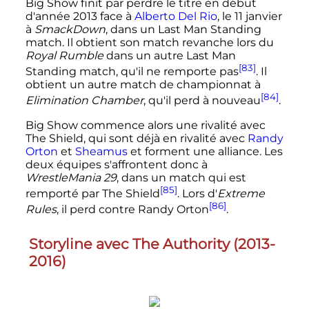
Big Show finit par perdre le titre en début
d'année 2013 face à
Alberto Del Rio
, le
11 janvier
à
SmackDown
, dans un Last Man Standing
match. Il obtient son match revanche lors du
Royal Rumble
dans un autre Last Man
[83]
Standing match, qu'il ne remporte pas
. Il
obtient un autre match de championnat à
[84]
Elimination Chamber
, qu'il perd à nouveau
.
Big Show commence alors une rivalité avec
The Shield, qui sont déjà en rivalité avec
Randy
Orton
et
Sheamus
et forment une alliance. Les
deux équipes s'affrontent donc à
WrestleMania 29
, dans un match qui est
[85]
remporté par The Shield
. Lors d'
Extreme
[86]
Rules
, il perd contre Randy Orton
.
Storyline avec The Authority (2013-
2016)