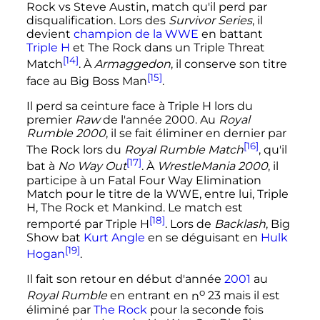
Rock vs Steve Austin, match qu'il perd par
disqualification. Lors des
Survivor Series
, il
devient
champion de la WWE
en battant
Triple H
et The Rock dans un Triple Threat
[14]
Match
. À
Armaggedon
, il conserve son titre
[15]
face au Big Boss Man
.
Il perd sa ceinture face à Triple H lors du
premier
Raw
de l'année 2000. Au
Royal
Rumble 2000
, il se fait éliminer en dernier par
[16]
The Rock lors du
Royal Rumble Match
, qu'il
[17]
bat à
No Way Out
. À
WrestleMania 2000
, il
participe à un Fatal Four Way Elimination
Match pour le titre de la WWE, entre lui, Triple
H, The Rock et Mankind. Le match est
[18]
remporté par Triple H
. Lors de
Backlash
, Big
Show bat
Kurt Angle
en se déguisant en
Hulk
[19]
Hogan
.
Il fait son retour en début d'année
2001
au
o
Royal Rumble
en entrant en
n
23
mais il est
éliminé par
The Rock
pour la seconde fois