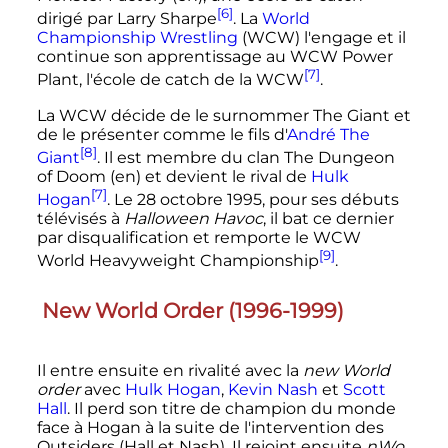
[6]
dirigé par Larry Sharpe
. La
World
Championship Wrestling
(WCW) l'engage et il
continue son apprentissage au
WCW Power
[7]
Plant
, l'école de catch de la WCW
.
La WCW décide de le surnommer
The Giant
et
de le présenter comme le fils d'
André The
[8]
Giant
. Il est membre du clan
The Dungeon
of Doom
(en)
et devient le rival de
Hulk
[7]
Hogan
. Le
28 octobre 1995
, pour ses débuts
télévisés à
Halloween Havoc
, il bat ce dernier
par disqualification et remporte le WCW
[9]
World Heavyweight Championship
.
New World Order (1996-1999)
Il entre ensuite en rivalité avec la
new World
order
avec
Hulk Hogan
,
Kevin Nash
et
Scott
Hall
. Il perd son titre de champion du monde
face à Hogan à la suite de l'intervention des
Outsiders (Hall et Nash). Il rejoint ensuite
nWo
,