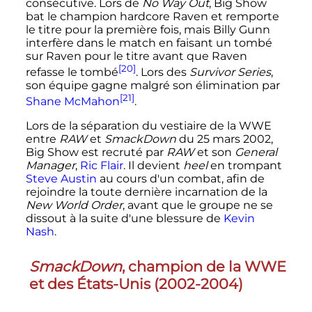
consécutive. Lors de
No Way Out
, Big Show
bat le champion hardcore Raven et remporte
le titre pour la première fois, mais Billy Gunn
interfère dans le match en faisant un tombé
sur Raven pour le titre avant que Raven
[20]
refasse le tombé
. Lors des
Survivor Series
,
son équipe gagne malgré son élimination par
[21]
Shane McMahon
.
Lors de la séparation du vestiaire de la WWE
entre
RAW
et
SmackDown
du
25 mars 2002
,
Big Show est recruté par
RAW
et son
General
Manager
,
Ric Flair
. Il devient
heel
en trompant
Steve Austin
au cours d'un combat, afin de
rejoindre la toute dernière incarnation de la
New World Order
, avant que le groupe ne se
dissout à la suite d'une blessure de
Kevin
Nash
.
SmackDown
, champion de la WWE
et des États-Unis (
2002
-
2004
)