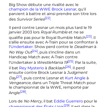
Big Show débute une rivalité avec le
champion de la WWE
Brock Lesnar
, qu'il
parvient à battre et ainsi prendre son titre lors
[22]
des
Survivor Series
.
Il perd contre Lesnar un mois plus tard le
19
janvier 2003
lors
Royal Rumble
et ne se
[23]
qualifie pas pour le Royal Rumble Match
. Il
s'allie ensuite avec A-Train pour se confronter à
l'
Undertaker
. Show perd contre le
Deadman
à
[24]
No Way Out
, puis s'incline dans un
Handicap Match avec A-Train contre
[25]
l'Undertaker à
WrestleMania 19
. Par la suite,
[26]
il bat
Rey Mysterio
à
Backlash
. Il perd
ensuite contre Brock Lesnar à
Judgment
[27]
Day
, puis contre Lesnar et
Kurt Angle
à
Vengeance
, dans un Triple Threat Match pour
le championnat de la WWE, remporté par
[28]
Angle
.
Lors de
No Mercy
, il bat
Eddie Guerrero
pour le
[29]
championnat des États-Unis
. Il est dans la