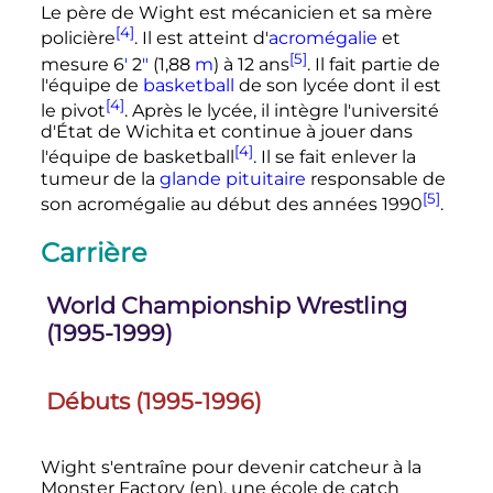
Le père de Wight est mécanicien et sa mère
[4]
policière
. Il est atteint d'
acromégalie
et
[5]
mesure
6
′
2
″
(1,88
m
)
à 12 ans
. Il fait partie de
l'équipe de
basketball
de son lycée dont il est
[4]
le pivot
. Après le lycée, il intègre l'université
d'État de Wichita et continue à jouer dans
[4]
l'équipe de basketball
. Il se fait enlever la
tumeur de la
glande pituitaire
responsable de
[5]
son acromégalie au début des années 1990
.
Carrière
World Championship Wrestling
(1995-1999)
Débuts (1995-1996)
Wight s'entraîne pour devenir catcheur à la
Monster Factory
(en)
, une école de catch