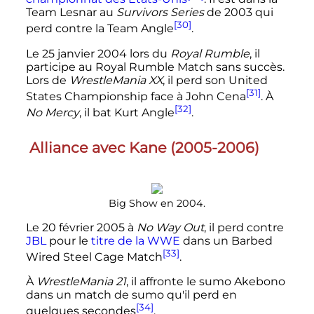
Team Lesnar au
Survivors Series
de 2003 qui
[30]
perd contre la Team Angle
.
Le
25 janvier 2004
lors du
Royal Rumble
, il
participe au Royal Rumble Match sans succès.
Lors de
WrestleMania XX
, il perd son United
[31]
States Championship face à John Cena
. À
[32]
No Mercy
, il bat Kurt Angle
.
Alliance avec Kane (2005-2006)
Big Show en 2004.
Le
20 février 2005
à
No Way Out
, il perd contre
JBL
pour le
titre de la WWE
dans un Barbed
[33]
Wired Steel Cage Match
.
À
WrestleMania 21
, il affronte le sumo Akebono
dans un match de sumo qu'il perd en
[34]
quelques secondes
.