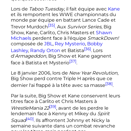
Lors de
Taboo Tuesday
, il fait équipe avec
Kane
et ils remportent les WWE championnats du
monde par équipe en battant Lance Cade et
[35]
Trevor Murdoch
. Aux
Survivor Series
, Big
Show, Kane, Carlito, Chris Masters et
Shawn
Michaels
perdent face à l'équipe
SmackDown!
composée de
JBL
,
Rey Mysterio
,
Bobby
[36]
Lashley
,
Randy Orton
et Batista
. Lors
d'
Armageddon
, Big Show et Kane gagnent
[37]
face à Batista et Mysterio
.
Le
8 janvier 2006
, lors de
New Year Revolution
,
Big Show perd contre Triple H après que ce
[38]
dernier l'ai frappé à la tête avec sa masse
.
Par la suite, Big Show et Kane conservent leurs
titres face à Carlito et Chris Masters à
[39]
WrestleMania 22
, avant de les perdre le
lendemain face à Kenny et Mikey du
Spirit
[40]
Squad
. Ils affrontent Johnny et Nicky la
semaine suivante dans un combat revanche