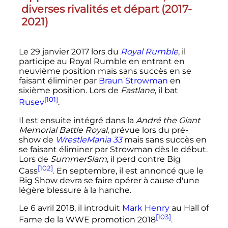
diverses rivalités et départ (2017-
2021)
Le
29 janvier 2017
lors du
Royal Rumble
, il
participe au Royal Rumble en entrant en
neuvième position mais sans succès en se
faisant éliminer par
Braun Strowman
en
sixième position. Lors de
Fastlane
, il bat
[101]
Rusev
.
Il est ensuite intégré dans la
André the Giant
Memorial Battle Royal
, prévue lors du pré-
show de
WrestleMania 33
mais sans succès en
se faisant éliminer par Strowman dès le début.
Lors de
SummerSlam
, il perd contre Big
[102]
Cass
. En septembre, il est annoncé que le
Big Show devra se faire opérer à cause d'une
légère blessure à la hanche.
Le 6 avril 2018, il introduit
Mark Henry
au Hall of
[103]
Fame de la WWE promotion 2018
.