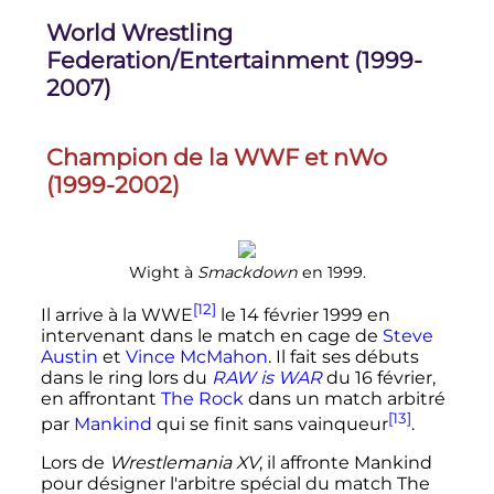
World Wrestling
Federation/Entertainment (1999-
2007)
Champion de la WWF et nWo
(1999-2002)
Wight à
Smackdown
en 1999.
[12]
Il arrive à la WWE
le
14 février 1999
en
intervenant dans le match en cage de
Steve
Austin
et
Vince McMahon
. Il fait ses débuts
dans le ring lors du
RAW is WAR
du 16 février,
en affrontant
The Rock
dans un match arbitré
[13]
par
Mankind
qui se finit sans vainqueur
.
Lors de
Wrestlemania XV
, il affronte Mankind
pour désigner l'arbitre spécial du match The