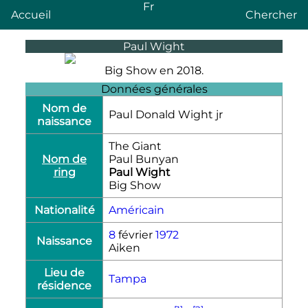
Fr
Accueil
Chercher
Paul Wight
Big Show en 2018.
Données générales
Nom de
Paul Donald Wight jr
naissance
The Giant
Nom de
Paul Bunyan
ring
Paul Wight
Big Show
Nationalité
Américain
8
février
1972
Naissance
Aiken
Lieu de
Tampa
résidence