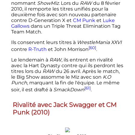
nommant
ShowMiz
. Lors du
RAW
du
8 février
2010
, il remporte les titres unifiés pour la
deuxième fois avec son nouveau partenaire
contre D-Generation X et
CM Punk
et
Luke
Gallows
dans un Triple Threat Elimination Tag
Team Match.
Ils conservent leurs titres à
WrestleMania XXVI
[60]
contre
R-Truth
et John Morrison
.
Le lendemain à
RAW
, ils entrent en rivalité
avec la Hart Dynasty contre qui ils perdront les
titres lors du
RAW
du
26 avril
. Après le match,
le Big Show assomme le Miz avec son
K.O
Punch
, marquant la fin de l'équipe. Le même
[61]
soir, il est drafté à
SmackDown
.
Rivalité avec Jack Swagger et CM
Punk (
2010
)