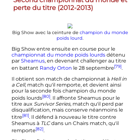
perte du titre (2012-2013)
Big Show avec la ceinture de
champion du monde
poids lourd
.
Big Show entre ensuite en course pour le
championnat du monde poids lourds
détenu
par
Sheamus
, en devenant challenger au titre
[79]
en battant
Randy Orton
le 28 septembre
.
Il obtient son match de championnat à
Hell in
a Cell
, match qu'il remporte, et devient ainsi
pour la seconde fois champion du monde
[80]
poids lourds
. Il affronte Sheamus pour le
titre aux
Survivor Series
, match qu'il perd par
disqualification, mais conserve néanmoins le
[81]
titre
. Il défend à nouveau le titre contre
Sheamus à
TLC
dans un Chairs match, qu'il
[82]
remporte
.