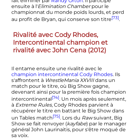
fait éliminer par
Randy Orton
. Il participe
ensuite à l'
Elimination Chamber
pour le
championnat du monde poids lourds, et perd
[73]
au profit de Bryan, qui conserve son titre
.
Rivalité avec Cody Rhodes,
Intercontinental champion et
rivalité avec John Cena (2012)
Il entame ensuite une rivalité avec le
champion intercontinental
Cody Rhodes
. Ils
s'affrontent à
WrestleMania XXVIII
dans un
match pour le titre, où Big Show gagne,
devenant ainsi pour la première fois champion
[74]
intercontinental
. Un mois après seulement,
à
Extreme Rules
, Cody Rhodes parvient à
récupérer le titre en battant le Big Show dans
[75]
un Tables match
. Lors du
Raw
suivant, Big
Show se fait renvoyer (
kayfabe
) par le manager
général John Laurinaitis, pour s'être moqué de
sa voix.