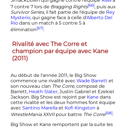
SmackDown
qui gagne contre l'équipe
Raw
à
[66]
7 contre 7 lors de
Bragging Rights
, puis aux
Survivor Series
, il fait partie de l'équipe de
Rey
Mysterio
, qui gagne face à celle d'
Alberto Del
Rio
dans un match à 5 contre 5 à
[67]
élimination
.
Rivalité avec The Corre et
champion par équipe avec Kane
(
2011
)
Au début de l'année
2011
, le Big Show
commence une rivalité avec
Wade Barrett
et
son nouveau clan
The Corre
, composé de
Barrett,
Heath Slater
, Justin Gabriel et Ezekiel
Jackson. Big Show est rejoint par
Kane
dans
cette rivalité et les deux hommes font équipe
avec
Santino Marella
et
Kofi Kingston
à
[68]
WrestleMania XXVII
pour battre
The Corre
.
Big Show et Kane remportent par la suite les