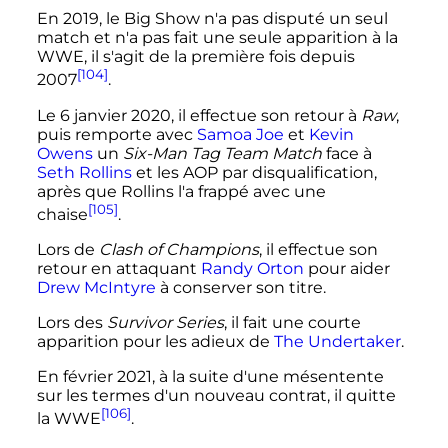
En 2019, le Big Show n'a pas disputé un seul
match et n'a pas fait une seule apparition à la
WWE, il s'agit de la première fois depuis
[104]
2007
.
Le
6 janvier 2020
, il effectue son retour à
Raw
,
puis remporte avec
Samoa Joe
et
Kevin
Owens
un
Six-Man Tag Team Match
face à
Seth Rollins
et les AOP par disqualification,
après que Rollins l'a frappé avec une
[105]
chaise
.
Lors de
Clash of Champions
, il effectue son
retour en attaquant
Randy Orton
pour aider
Drew McIntyre
à conserver son titre.
Lors des
Survivor Series
, il fait une courte
apparition pour les adieux de
The Undertaker
.
En février 2021, à la suite d'une mésentente
sur les termes d'un nouveau contrat, il quitte
[106]
la WWE
.