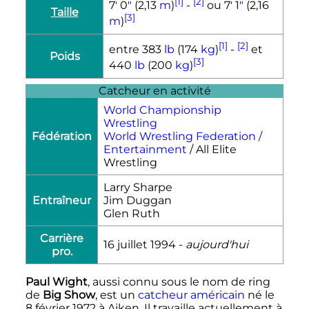
[1]
[2]
7
′
0
″
(2,13
m
)
-
ou 7
′
1
″
(2,16
Taille
[3]
m
)
[1]
[2]
entre 383
lb
(174
kg
)
-
et
Poids
[3]
440
lb
(200
kg
)
Catcheur en activité
World Championship
Wrestling
Fédération
World Wrestling Federation /
Entertainment
/ All Elite
Wrestling
Larry Sharpe
Entraîneur
Jim Duggan
Glen Ruth
Carrière
16 juillet 1994
-
aujourd'hui
pro.
Paul Wight
, aussi connu sous le nom de ring
de
Big Show
, est un
catcheur
américain
né le
8 février 1972
à Aiken. Il travaille actuellement à