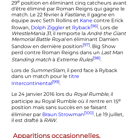
e
29
position en éliminant cinq catcheurs avant
d'être éliminé par Roman Reigns qui gagne le
match. Le 22 février à
Fastlane
, il gagne en
équipe avec Seth Rollins et
Kane
contre Erick
[96]
Rowan,
Dolph Ziggler
et
Ryback
. Lors de
WrestleMania 31
, il remporte la
André the Giant
Memorial Battle Royal
en éliminant Damien
[97]
Sandow en dernière position
. Big Show
perd contre Roman Reigns dans un
Last Man
[98]
Standing match
à
Extreme Rules
.
Lors de
SummerSlam
, il perd face à Ryback
dans un match pour le
titre
[99]
Intercontinental
.
Le
24 janvier 2016
lors du
Royal Rumble
, il
e
participe au Royal Rumble où il rentre en
15
position
mais sans succès en se faisant
[100]
éliminer par
Braun Strowman
. Le 19 juillet,
il est drafté à
RAW
.
Apparitions occasionnelles,