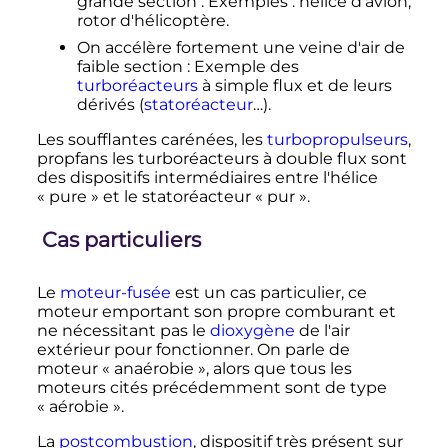
grande section
: Exemples
: hélice d'avion,
rotor d'hélicoptère.
On accélère fortement une veine d'air de
faible section
: Exemple des
turboréacteurs
à simple flux et de leurs
dérivés (
statoréacteur
…).
Les soufflantes carénées, les
turbopropulseurs
,
propfans les turboréacteurs à double flux sont
des dispositifs intermédiaires entre l'hélice
« pure » et le statoréacteur « pur ».
Cas particuliers
Le
moteur-fusée
est un cas particulier, ce
moteur emportant son propre comburant et
ne nécessitant pas le
dioxygène
de l'air
extérieur pour fonctionner. On parle de
moteur «
anaérobie
», alors que tous les
moteurs cités précédemment sont de type
«
aérobie
».
La
postcombustion
, dispositif très présent sur