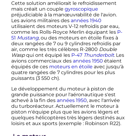
Cette solution améliorait le refroidissement
mais créait un couple
gyroscopique
préjudiciable à la manœuvrabilité de l'avion.
Les avions militaires des
années 1940
utilisaient des moteurs V-12 refroidis par eau,
comme les Rolls-Royce Merlin équipant les
P-
51
Mustang
, ou des moteurs en étoile fixes à
deux rangées de
7 ou 9 cylindres
refroidis par
air, comme les très célèbres R-2800
Double
Wasp
qui ont équipé les
P-47
Thunderbolt
. Les
avions commerciaux des
années 1950
étaient
équipés de ces
moteurs en étoile
avec jusqu'à
quatre rangées de
7 cylindres
pour les plus
puissants (
3 550
ch
).
Le développement du moteur à piston de
grande puissance pour l'aéronautique s'est
achevé à la fin des
années 1950
, avec l'arrivée
du turboréacteur. Actuellement le moteur à
piston n'équipe plus que les avions légers et
quelques hélicoptères très légers destinés aux
loisirs et aux sports (exemple
: Robinson R22).