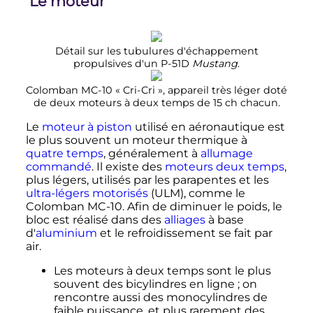
Le moteur
Détail sur les tubulures d'échappement
propulsives d'un P-51D
Mustang
.
Colomban MC-10 «
Cri-Cri
», appareil très léger doté
de deux moteurs à deux temps de
15
ch
chacun.
Le
moteur à piston
utilisé en aéronautique est
le plus souvent un moteur thermique à
quatre temps
, généralement à
allumage
commandé
. Il existe des
moteurs deux temps
,
plus légers, utilisés par les parapentes et les
ultra-légers motorisés
(ULM), comme le
Colomban MC-10. Afin de diminuer le poids, le
bloc est réalisé dans des
alliages
à base
d'
aluminium
et le refroidissement se fait par
air.
Les moteurs à deux temps sont le plus
souvent des bicylindres en ligne
; on
rencontre aussi des monocylindres de
faible puissance, et plus rarement des