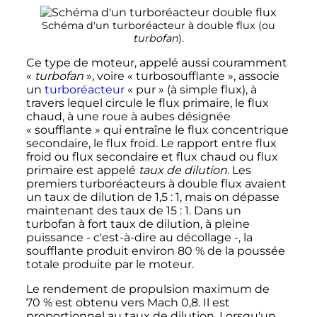
Schéma d'un turboréacteur à double flux (ou
turbofan
).
Ce type de moteur, appelé aussi couramment
«
turbofan
», voire «
turbosoufflante
», associe
un
turboréacteur
« pur » (à simple flux), à
travers lequel circule le flux primaire, le flux
chaud, à une roue à aubes désignée
«
soufflante
» qui entraîne le flux concentrique
secondaire, le flux froid. Le rapport entre flux
froid ou flux secondaire et flux chaud ou flux
primaire est appelé
taux de dilution
. Les
premiers turboréacteurs à double flux avaient
un taux de dilution de
1,5
: 1, mais on dépasse
maintenant des taux de 15
: 1. Dans un
turbofan à fort taux de dilution, à pleine
puissance - c'est-à-dire au décollage -, la
soufflante produit environ 80
% de la poussée
totale produite par le moteur.
Le rendement de propulsion maximum de
70
% est obtenu vers
Mach 0,8
. Il est
proportionnel au taux de dilution. Lorsqu'un