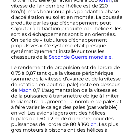
10
% en croisière (si l'avion vole à
200
km/h
, la
vitesse de l'air derrière l'hélice est de
220
km/h
), mais beaucoup plus pendant la phase
d'accélération au sol et en montée. La poussée
produite par les gaz d'échappement peut
s'ajouter à la traction produite par l'hélice si les
sorties d'échappement sont bien orientées.
On parle de «
tubulures d'échappement
propulsives
». Ce système était presque
systématiquement installé sur tous les
chasseurs de la
Seconde Guerre mondiale
.
Le rendement de propulsion est de l'ordre de
0,75
à
0,87
tant que la vitesse périphérique
(somme de la vitesse d'avance et de la vitesse
de rotation en bout de pale) reste en dessous
de
Mach
0,7. L'augmentation de la vitesse et
de la puissance à transmettre oblige à limiter
le diamètre, augmenter le nombre de pales et
à faire varier le calage des pales (pas variable)
en vol. Les avions légers ont des hélices
bipales de
1,50 à 2
m
de diamètre, pour des
puissances de l'ordre de
80
à
160
ch
. Les plus
gros moteurs à pistons ont des hélices à