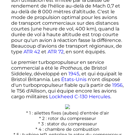
son utilisation est limitée par la baisse de
rendement de l'hélice au-delà de Mach 0,7 et
au-delà de
8 000 mètres
d'altitude. C'est le
mode de propulsion optimal pour les avions
de transport commerciaux sur des distances
courtes (une heure de vol,
400
km
), quand la
durée de vol à haute altitude est trop courte
pour qu'un avion à réaction fasse la différence.
Beaucoup d'avions de transport régionaux, de
type
ATR 42
et
ATR 72
, en sont équipés.
Le premier turbopropulseur en service
commercial a été le
Protheus
, de Bristol
Siddeley, développé en
1945
, et qui équipait le
Bristol Britannia. Les
États-Unis
n'ont disposé
d'un turbopropulseur fiable qu'à partir de
1956
,
le T56 d'Allison, qui équipe encore les avions
cargo militaires
Lockheed C-130 Hercules
.
* 1
: ailettes fixes (aubes) d'entrée d'air
* 2
: rotor du compresseur
* 3
: stator du compresseur
* 4
: chambre de combustion
* 5
: turbine HP, entraîne le rotor du compresseur