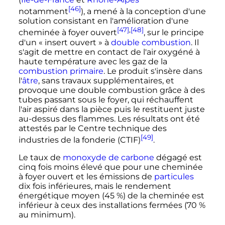
[46]
notamment
), a mené à la conception d'une
solution consistant en l'amélioration d'une
[47]
,
[48]
cheminée à foyer ouvert
, sur le principe
d'un «
insert ouvert
» à
double combustion
. Il
s'agit de mettre en contact de l'air oxygéné à
haute température avec les gaz de la
combustion primaire
. Le produit s'insère dans
l'
âtre
, sans travaux supplémentaires, et
provoque une double combustion grâce à des
tubes passant sous le foyer, qui réchauffent
l'air aspiré dans la pièce puis le restituent juste
au-dessus des flammes. Les résultats ont été
attestés par le Centre technique des
[49]
industries de la fonderie (CTIF)
.
Le taux de
monoxyde de carbone
dégagé est
cinq fois moins élevé que pour une cheminée
à foyer ouvert et les émissions de
particules
dix fois inférieures, mais le rendement
énergétique moyen (45
%) de la cheminée est
inférieur à ceux des installations fermées (70
%
au minimum).