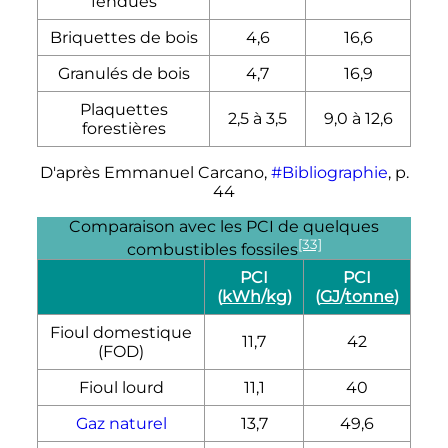
fendues
Briquettes de bois
4,6
16,6
Granulés de bois
4,7
16,9
Plaquettes
2,5 à 3,5
9,0 à 12,6
forestières
D'après Emmanuel Carcano,
#Bibliographie
,
p.
44
Comparaison avec les PCI de quelques
[33]
combustibles fossiles
PCI
PCI
(
kWh
/
kg
)
(
G
J
/
tonne
)
Fioul domestique
11,7
42
(FOD)
Fioul lourd
11,1
40
Gaz naturel
13,7
49,6