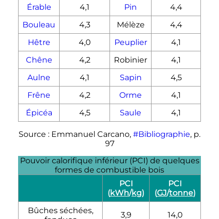
Érable
4,1
Pin
4,4
Bouleau
4,3
Mélèze
4,4
Hêtre
4,0
Peuplier
4,1
Chêne
4,2
Robinier
4,1
Aulne
4,1
Sapin
4,5
Frêne
4,2
Orme
4,1
Épicéa
4,5
Saule
4,1
Source
: Emmanuel Carcano,
#Bibliographie
,
p.
97
Pouvoir calorifique inférieur (PCI) de quelques
formes de combustible bois
PCI
PCI
(
kWh
/
kg
)
(
G
J
/
tonne
)
Bûches séchées,
3,9
14,0