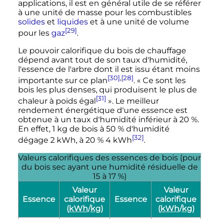
applications, il est en général utile de se référer
à une unité de masse pour les combustibles
solides
et
liquides
et à une unité de volume
[29]
pour les
gaz
.
Le pouvoir calorifique du bois de chauffage
dépend avant tout de son taux d'humidité,
l'essence de l'arbre dont il est issu étant moins
[30]
,
[28]
importante sur ce plan
.
« Ce sont les
bois les plus denses, qui produisent le plus de
[31]
chaleur à poids égal
»
. Le meilleur
rendement énergétique d'une essence est
obtenue à un taux d'humidité inférieur à 20
%.
En effet,
1
kg
de bois à 50
% d'humidité
[32]
dégage
2
kWh
, à 20
%
4
kWh
.
Valeurs calorifiques des essences de bois (pour
du bois sec ayant une humidité résiduelle de
15
à
17
%
)
Valeur
Valeur
Essence
calorifique
Essence
calorifique
(
kWh
/
kg
)
(
kWh
/
kg
)