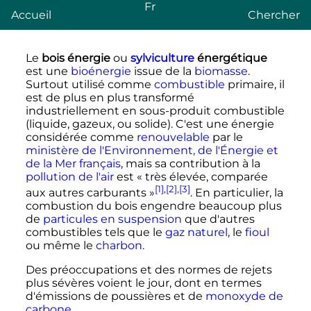
Fr
Accueil
Chercher
Le
bois énergie
ou
sylviculture
énergétique
est une
bioénergie
issue de la
biomasse
.
Surtout utilisé comme
combustible
primaire, il
est de plus en plus transformé
industriellement en sous-produit combustible
(liquide, gazeux, ou solide). C'est une énergie
considérée comme
renouvelable
par le
ministère de l'Environnement, de l'Énergie et
de la Mer français
, mais sa contribution à la
pollution de l'air
est
« très élevée, comparée
[1]
,
[2]
,
[3]
aux autres carburants »
. En particulier, la
combustion du bois engendre beaucoup plus
de
particules en suspension
que d'autres
combustibles tels que le
gaz naturel
, le
fioul
ou même le
charbon
.
Des préoccupations et des normes de rejets
plus sévères voient le jour, dont en termes
d'émissions de poussières et de
monoxyde de
carbone
.