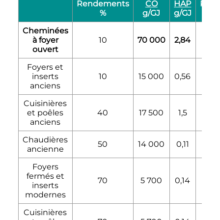
Rendements
CO
HAP
Pous
%
g/GJ
g/GJ
(
TSP
Cheminées
à foyer
10
70 000
2,84
7 
ouvert
Foyers et
inserts
10
15 000
0,56
7
anciens
Cuisinières
et poêles
40
17 500
1,5
7
anciens
Chaudières
50
14 000
0,11
5
ancienne
Foyers
fermés et
70
5 700
0,14
2
inserts
modernes
Cuisinières