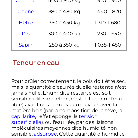
Charme
400 à
500
kg
1 520
-
1 900
Chêne
380 à
480
kg
1 440
-
1 820
Hêtre
350 à
450
kg
1 310
-
1 680
Pin
300 à
400
kg
1 230
-
1 640
Sapin
250 à
350
kg
1 035
-
1 450
Teneur en eau
Pour brûler correctement, le bois doit être sec,
mais la quantité d'eau résiduelle restante n'est
jamais nulle. L'humidité restante est soit
sensible (dite absorbée, c'est la fraction d'eau
libre) ayant des liaisons peu élevées avec la
matière bois (par la composition de la sève, la
capillarité
, l'effet éponge, la
tension
superficielle
), ou l'eau liée, par des liaisons
moléculaires moyennes dite humidité non
sensible,
adsorbée
. Cette quantité d'humidité