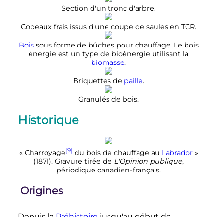
Section d'un tronc d'arbre.
Copeaux frais issus d'une coupe de saules en TCR.
Bois
sous forme de bûches pour chauffage. Le bois
énergie est un type de bioénergie utilisant la
biomasse
.
Briquettes de
paille
.
Granulés de bois.
Historique
[9]
«
Charroyage
du bois de chauffage au
Labrador
»
(1871). Gravure tirée de
L'Opinion publique
,
périodique canadien-français.
Origines
Depuis la
Préhistoire
jusqu'au début de