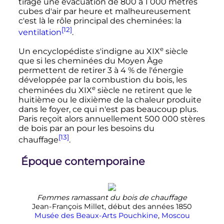
tirage une évacuation de 800 à
1 000 mètres
cubes d'air par heure et malheureusement
c'est là le rôle principal des cheminées: la
[12]
ventilation
.
e
Un encyclopédiste s'indigne au
XIX
siècle
que si les cheminées du Moyen Âge
permettent de retirer 3 à 4
% de l'énergie
développée par la combustion du bois, les
e
cheminées du
XIX
siècle
ne retirent que le
huitième ou le dixième de la chaleur produite
dans le foyer, ce qui n'est pas beaucoup plus.
Paris reçoit alors annuellement
500 000
stères
de bois par an pour les besoins du
[13]
chauffage
.
Époque contemporaine
Femmes ramassant du bois de chauffage
Jean-François Millet, début des années 1850
Musée des Beaux-Arts Pouchkine
,
Moscou