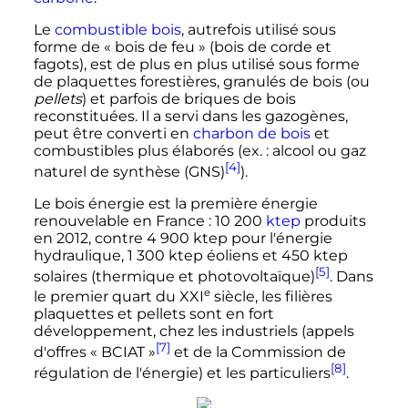
Le
combustible
bois
, autrefois utilisé sous
forme de «
bois de feu
» (bois de corde et
fagots), est de plus en plus utilisé sous forme
de plaquettes forestières, granulés de bois (ou
pellets
) et parfois de briques de bois
reconstituées. Il a servi dans les gazogènes,
peut être converti en
charbon de bois
et
combustibles plus élaborés (
ex. :
alcool ou gaz
[4]
naturel de synthèse (GNS)
).
Le bois énergie est la première énergie
renouvelable en France
:
10 200
ktep
produits
en 2012, contre
4 900
ktep
pour l'énergie
hydraulique,
1 300
ktep
éoliens et
450
ktep
[5]
solaires (thermique et photovoltaïque)
. Dans
e
le premier quart du
XXI
siècle
, les filières
plaquettes et pellets sont en fort
développement, chez les industriels (appels
[7]
d'offres «
BCIAT
»
et de la Commission de
[8]
régulation de l'énergie) et les particuliers
.