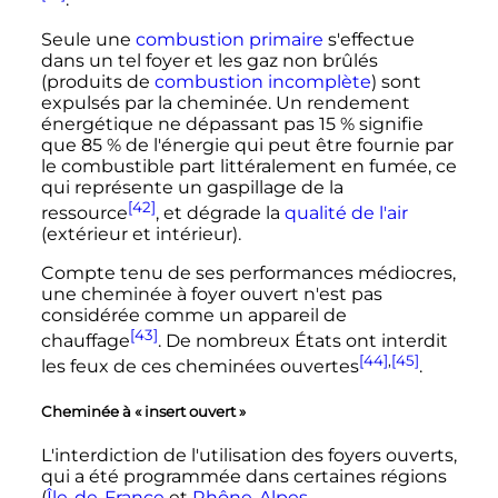
.
Seule une
combustion primaire
s'effectue
dans un tel foyer et les gaz non brûlés
(produits de
combustion incomplète
) sont
expulsés par la cheminée. Un rendement
énergétique ne dépassant pas 15
% signifie
que 85
% de l'énergie qui peut être fournie par
le combustible part littéralement en fumée, ce
qui représente un gaspillage de la
[42]
ressource
, et dégrade la
qualité de l'air
(extérieur et intérieur).
Compte tenu de ses performances médiocres,
une cheminée à foyer ouvert n'est pas
considérée comme un appareil de
[43]
chauffage
. De nombreux États ont interdit
[44]
,
[45]
les feux de ces cheminées ouvertes
.
Cheminée à «
insert ouvert
»
L'interdiction de l'utilisation des foyers ouverts,
qui a été programmée dans certaines régions
(
Île-de-France
et
Rhône-Alpes