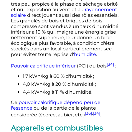
très peu propice à la phase de séchage abrité
et où l'exposition au vent et au
rayonnement
solaire
direct jouent aussi des rôles essentiels.
Les granulés de bois et briques de bois
compressé sont vendus à un taux d'humidité
inférieur à 10
% qui, malgré une énergie grise
nettement supérieure, leur donne un bilan
écologique plus favorable, à condition d'être
stockés dans un local particulièrement sec
pour éviter toute reprise d'
humidité
.
[34]
Pouvoir calorifique inférieur
(PCI) du bois
:
1,7
kWh/kg
à 60
% d'humidité
;
4,0
kWh/kg
à 20
% d'humidité
;
4,4
kWh/kg
à 11
% d'humidité.
Ce
pouvoir calorifique dépend peu de
l'essence
ou de la partie de la plante
[36]
,
[34]
considérée (écorce, aubier
,
etc.
)
.
Appareils et combustibles