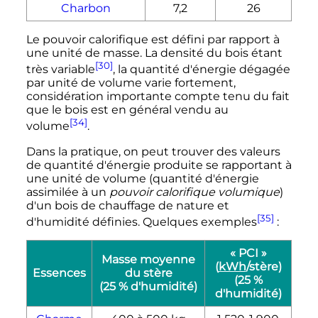
Charbon
7,2
26
Le pouvoir calorifique est défini par rapport à
une unité de masse. La densité du bois étant
[30]
très variable
, la quantité d'énergie dégagée
par unité de volume varie fortement,
considération importante compte tenu du fait
que le bois est en général vendu au
[34]
volume
.
Dans la pratique, on peut trouver des valeurs
de quantité d'énergie produite se rapportant à
une unité de volume (quantité d'énergie
assimilée à un
pouvoir calorifique volumique
)
d'un bois de chauffage de nature et
[35]
d'humidité définies. Quelques exemples
:
« PCI »
Masse moyenne
(
kWh
/stère)
Essences
du stère
(25
%
(25
% d'humidité)
d'humidité)