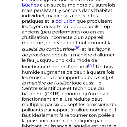
bûches
a un succès moindre qu'autrefois,
mais persistant, y compris dans l'habitat
individuel, malgré ses contraintes
pratiques et la
pollution
que produisent
les foyers ouverts ou des appareils trop
anciens (peu performants) ou en cas
d'utilisation incorrecte d'un appareil
moderne
; interviennent notamment la
[16]
qualité du combustible
et les
façons
de procéder
, depuis la manière d'allumer
le feu jusqu'au choix du mode de
[17]
fonctionnement de l'appareil
. Un bois
humide augmente de deux à quatre fois
les émissions (par rapport au bois sec), et
la manière de l'utiliser
joue aussi
: le
Centre scientifique et technique du
bâtiment (CSTB) a montré qu'un insert
fonctionnant en allure réduite peut
multiplier par six ou sept les émissions de
polluants par rapport à l'allure nominale. Il
faut idéalement faire tourner son poêle à
la puissance nominale indiquée par le
fabricant (puissance à laquelle est testé le