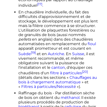
[17]
individuel
.
En chaudière individuelle, du fait des
difficultés d'approvisionnement et de
stockage, le développement est plus lent
mais la filière commence à se structurer.
L'utilisation de plaquettes forestières ou
de granulés de bois (aussi nommés
pellets
en anglais) dans des chaudières
automatisées en remplacement du
fioul
apparaît prometteur et est courant en
[19]
Suède
et en
Autriche
. En
Suisse
, il est
vivement recommandé, et même
obligatoire suivant la puissance de
l'installation et le
canton
, d'équiper ces
[20]
chaudières d'un
filtre à particules
(détails dans les sections «
Chauffages au
bois à chargement automatique
» et
«
Filtres à particules/Nécessité
»).
Raffinage du bois - Par distillation sèche
de bois on obtient du
méthanol
. Il existe
plusieurs procédés de production de
bioéthanol
à partir de la
cellulose
du bois,