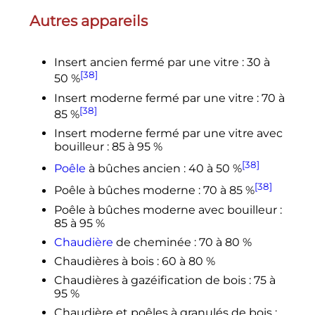
Autres appareils
Insert ancien fermé par une vitre
: 30 à
[38]
50
%
Insert moderne fermé par une vitre
: 70 à
[38]
85
%
Insert moderne fermé par une vitre avec
bouilleur
: 85 à 95
%
[38]
Poêle
à bûches ancien
: 40 à 50
%
[38]
Poêle à bûches moderne
: 70 à 85
%
Poêle à bûches moderne avec bouilleur
:
85 à 95
%
Chaudière
de cheminée
: 70 à 80
%
Chaudières à bois
: 60 à 80
%
Chaudières à gazéification de bois
: 75 à
95
%
Chaudière et poêles à granulés de bois
: