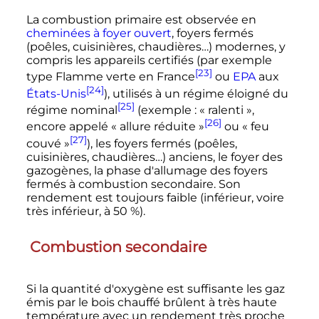
La combustion primaire est observée en
cheminées à foyer ouvert
, foyers fermés
(poêles, cuisinières, chaudières…) modernes, y
compris les appareils certifiés (par exemple
[23]
type Flamme verte en France
ou
EPA
aux
[24]
États-Unis
), utilisés à un régime éloigné du
[25]
régime nominal
(exemple
: «
ralenti
»,
[26]
encore appelé «
allure réduite
»
ou «
feu
[27]
couvé
»
), les foyers fermés (poêles,
cuisinières, chaudières…) anciens, le foyer des
gazogènes, la phase d'allumage des foyers
fermés à combustion secondaire. Son
rendement est toujours faible (inférieur, voire
très inférieur, à 50
%).
Combustion secondaire
Si la quantité d'oxygène est suffisante les gaz
émis par le bois chauffé brûlent à très haute
température avec un rendement très proche