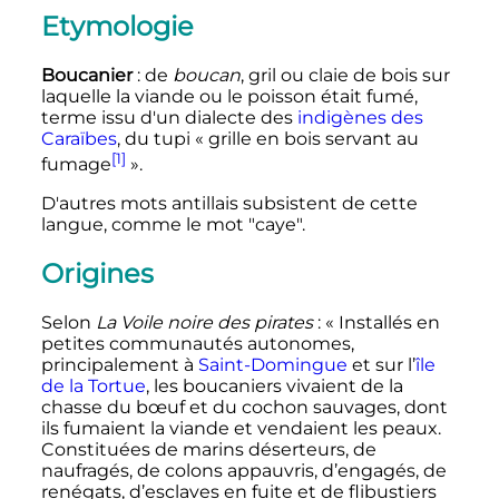
Etymologie
Boucanier
: de
boucan
, gril ou claie de bois sur
laquelle la viande ou le poisson était fumé,
terme issu d'un dialecte des
indigènes des
Caraïbes
, du tupi «
grille en bois servant au
[1]
fumage
».
D'autres mots antillais subsistent de cette
langue, comme le mot "caye".
Origines
Selon
La Voile noire des pirates
:
« Installés en
petites communautés autonomes,
principalement à
Saint-Domingue
et sur l’
île
de la Tortue
, les boucaniers vivaient de la
chasse du bœuf et du cochon sauvages, dont
ils fumaient la viande et vendaient les peaux.
Constituées de marins déserteurs, de
naufragés, de colons appauvris, d’engagés, de
renégats, d’esclaves en fuite et de flibustiers