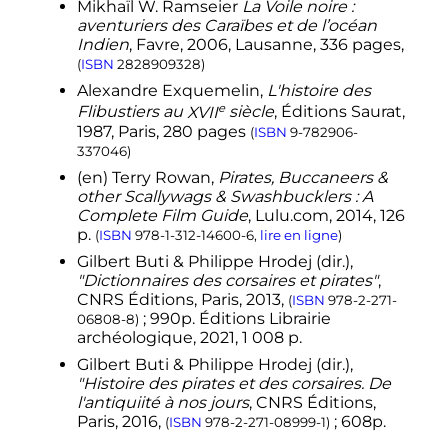
Mikhaïl W. Ramseier
La Voile noire
:
aventuriers des Caraïbes et de l’océan
Indien
, Favre, 2006, Lausanne, 336 pages,
(
ISBN
2828909328
)
Alexandre Exquemelin,
L'histoire des
e
Flibustiers au
XVII
siècle
, Éditions Saurat,
1987, Paris, 280 pages
(
ISBN
9-782906-
337046
)
(en)
Terry Rowan,
Pirates, Buccaneers &
other Scallywags & Swashbucklers : A
Complete Film Guide
, Lulu.com,
2014
, 126
p.
(
ISBN
978-1-312-14600-6
,
lire en ligne
)
Gilbert Buti & Philippe Hrodej (dir.),
"Dictionnaires des corsaires et pirates"
,
CNRS Éditions, Paris, 2013,
(
ISBN
978-2-271-
; 990p. Éditions Librairie
06808-8
)
archéologique, 2021,
1 008
p.
Gilbert Buti & Philippe Hrodej (dir.),
"Histoire des pirates et des corsaires. De
l'antiquiité à nos jours
, CNRS Éditions,
Paris, 2016,
; 608p.
(
ISBN
978-2-271-08999-1
)