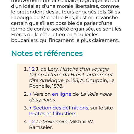
mouvement uni et solidaire, regroupé autour
d’un idéal et d’une morale libertaires, comme
le prétendent des auteurs engagés tels Gilles
Lapouge ou Michel Le Bris, il est en revanche
certain que s’il est possible de parler d’une
forme de contre-société organisée, ce sont les
Frères de la côte, et en particulier les
boucaniers, qui l’incarnent le plus clairement.
Notes et références
1
2
J. de Léry,
Histoire d'un voyage
fait en la terre du Brésil
: autrement
dite Amérique
,
p.
153
, A. Chuppin, La
Rochelle, 1578.
↑
Version
en ligne
de
La Voile noire
des pirates
.
↑
Section des définitions
, sur le site
Pirates et flibustiers
.
1
2
La Voile noire
, Mikhaïl W.
Ramseier.