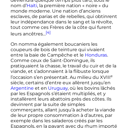
deviendra quelque temps plus tard, sous le
nom d’
Haïti
, la première nation «
noire
» du
monde moderne. Une nation d’anciens
esclaves, de parias et de rebelles, qui obtinrent
leur indépendance dans le sang et la révolte,
tout comme ces Frères de la côte qui furent
[4]
leurs ancêtres…
On nomma également boucaniers les
coupeurs de bois de teinture qui vivaient
entre la baie de Campêche et le
Honduras
.
Comme ceux de Saint-Domingue, ils
pratiquaient la chasse, le travail du cuir et de la
viande, et s’adonnaient à la flibuste lorsque
e
l’occasion s’en présentait. Au milieu du
XVIII
siècle
, certains d’entre eux allèrent jusqu’en
Argentine
et en
Uruguay
, où les bovins lâchés
par les Espagnols s’étaient multipliés, et y
installèrent leurs abattoirs près des côtes. Ils
devinrent par la suite de simples
commerçants, allant jusqu’à acheter la viande
de leur propre consommation à d’autres, par
exemple dans les saladeros créés par les
Espagnols, en la payant avec du rhum importé