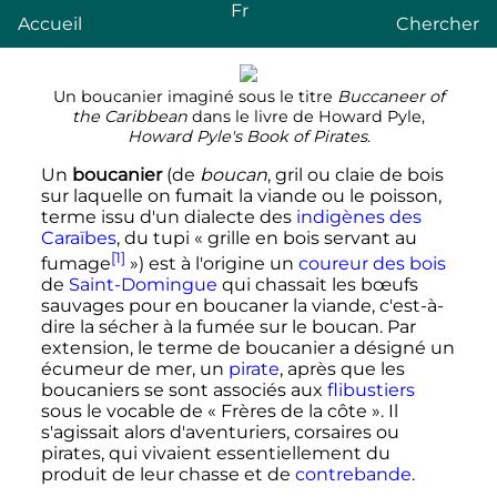
Fr
Accueil
Chercher
Un boucanier imaginé sous le titre
Buccaneer of
the Caribbean
dans le livre de Howard Pyle,
Howard Pyle's Book of Pirates
.
Un
boucanier
(de
boucan
, gril ou claie de bois
sur laquelle on fumait la viande ou le poisson,
terme issu d'un dialecte des
indigènes des
Caraïbes
, du tupi «
grille en bois servant au
[1]
fumage
») est à l'origine un
coureur des bois
de
Saint-Domingue
qui chassait les bœufs
sauvages pour en boucaner la viande, c'est-à-
dire la sécher à la fumée sur le boucan. Par
extension, le terme de boucanier a désigné un
écumeur de mer, un
pirate
, après que les
boucaniers se sont associés aux
flibustiers
sous le vocable de «
Frères de la côte
». Il
s'agissait alors d'aventuriers, corsaires ou
pirates, qui vivaient essentiellement du
produit de leur chasse et de
contrebande
.