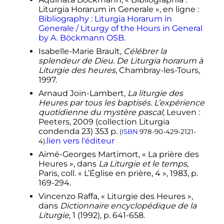
Liturgia Horarum in Generale
», en ligne
:
↑
(en)
https://books.google.fr/books?
Bibliography
: Liturgia Horarum in
id=PJq99gHwL88C&pg=PA71
Père
Generale / Liturgy of the Hours in General
Gabriel Diaz Patri,
Poetry in the Latin
by A. Böckmann OSB
.
Liturgy
Isabelle-Marie Brault,
Célébrer la
↑
voir
Introduction au bréviaire latin-
splendeur de Dieu. De Liturgia horarum à
français
, éditions Labergerie, 1934,
Liturgie des heures
, Chambray-les-Tours,
par le P. Hogueny, OP, sur le site
1997.
Salve Regina
Arnaud Join-Lambert,
La liturgie des
↑
Ceremoniaire.net,
«
Code des
Heures par tous les baptisés. L’expérience
Rubriques (1960)
»
, sur
quotidienne du mystère pascal
, Leuven
:
www.ceremoniaire.net
(consulté le
25
Peeters, 2009 (collection Liturgia
juillet 2023
)
condenda 23) 353 p.
(
ISBN
978-90-429-2121-
↑
«
Laudis canticum, 1° novembre
.
lien vers l'éditeur
4
)
1970 | Paulus PP. VI
»
, sur
Aimé-Georges Martimort, «
La prière des
www.vatican.va
(consulté le
25 juillet
Heures
», dans
La Liturgie et le temps
,
2023
)
Paris, coll. «
L’Église en prière, 4
», 1983,
p.
↑
«
Sacrosanctum concilium
»
, sur
169-294
.
www.vatican.va
(consulté le
25 juillet
Vincenzo Raffa, «
Liturgie des Heures
»,
2023
)
dans
Dictionnaire encyclopédique de la
1
2
art. 4 de
Laudis canticum
Liturgie
, 1 (1992),
p.
641-658
.