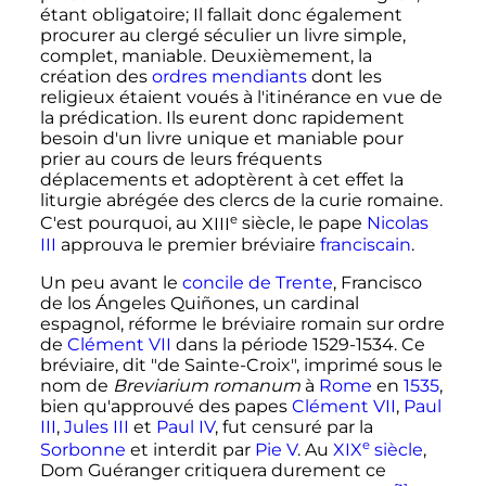
étant obligatoire; Il fallait donc également
procurer au clergé séculier un livre simple,
complet, maniable. Deuxièmement, la
création des
ordres mendiants
dont les
religieux étaient voués à l'itinérance en vue de
la prédication. Ils eurent donc rapidement
besoin d'un livre unique et maniable pour
prier au cours de leurs fréquents
déplacements et adoptèrent à cet effet la
liturgie abrégée des clercs de la curie romaine.
e
C'est pourquoi, au
XIII
siècle
, le pape
Nicolas
III
approuva le premier bréviaire
franciscain
.
Un peu avant le
concile de Trente
, Francisco
de los Ángeles Quiñones, un cardinal
espagnol, réforme le bréviaire romain sur ordre
de
Clément VII
dans la période 1529-1534. Ce
bréviaire, dit "de Sainte-Croix", imprimé sous le
nom de
Breviarium romanum
à
Rome
en
1535
,
bien qu'approuvé des papes
Clément VII
,
Paul
III
,
Jules III
et
Paul IV
, fut censuré par la
e
Sorbonne
et interdit par
Pie V
. Au
XIX
siècle
,
Dom Guéranger critiquera durement ce