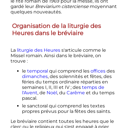
le rite romain de 1969 pour la messe, ils ont
gardé leur
Breviarium cisterciense
moyennant
quelques nouveautés.
Organisation de la liturgie des
Heures dans le bréviaire
La
liturgie des Heures
s'articule comme le
Missel romain. Ainsi dans le bréviaire, on
trouve
:
le
temporal
qui comprend les
offices
des
dimanches
, des solennités et fêtes, des
féries
du temps ordinaire réparties en
semaines I, II, III et IV
; des
temps de
l'Avent
, de
Noël
, du
Carême
et du temps
pascal.
le sanctoral qui comprend les textes
propres prévus pour la fêtes des saints.
Le bréviaire contient toutes les heures que le
clerc ou le religieux qui s'est engagé à prier