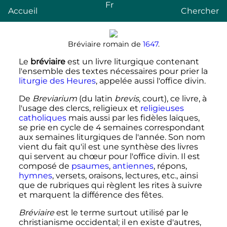
Fr
Accueil
Chercher
Bréviaire romain de
1647
.
Le
bréviaire
est un livre liturgique contenant
l'ensemble des textes nécessaires pour prier la
liturgie des Heures
, appelée aussi l'office divin.
De
Breviarium
(du latin
brevis
, court), ce livre, à
l'usage des clercs, religieux et
religieuses
catholiques
mais aussi par les fidèles laïques,
se prie en cycle de 4 semaines correspondant
aux semaines liturgiques de l'année. Son nom
vient du fait qu'il est une synthèse des livres
qui servent au chœur pour l'office divin. Il est
composé de
psaumes
,
antiennes
, répons,
hymnes
, versets, oraisons, lectures, etc., ainsi
que de rubriques qui règlent les rites à suivre
et marquent la différence des fêtes.
Bréviaire
est le terme surtout utilisé par le
christianisme occidental; il en existe d'autres,