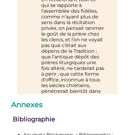
qui se rapporte à
l’assemblée des fidèles,
comme n’ayant plus de
sens dans la récitation
privée, on pensait ranimer
le goût de la prière chez
les clercs, et l’on ne voyait
pas que c’était aux
dépens de la Tradition
;
que l’antique dépôt des
prières liturgiques une
fois altéré, ne tarderait pas
à périr
; que cette forme
d’office, inconnue à tous
les siècles chrétiens,
pénétrerait bientôt dans
les Églises, au grand
scandale des peuples
; en
Annexes
un mot, que c’était une
Réforme désastreuse que
Bibliographie
celle à laquelle on
sacrifiait tout le passé de
la Liturgie.
»
Aquinata Böckmann, «
Bibliographia
: