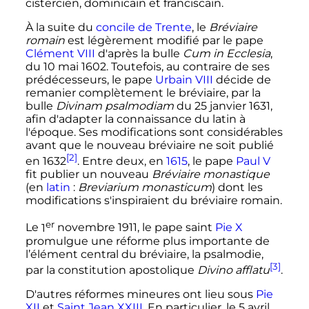
cistercien, dominicain et franciscain.
À la suite du
concile de Trente
, le
Bréviaire
romain
est légèrement modifié par le pape
Clément VIII
d'après la bulle
Cum in Ecclesia
,
du
10 mai 1602
. Toutefois, au contraire de ses
prédécesseurs, le pape
Urbain VIII
décide de
remanier complètement le bréviaire, par la
bulle
Divinam psalmodiam
du
25 janvier 1631
,
afin d'adapter la connaissance du latin à
l'époque. Ses modifications sont considérables
avant que le nouveau bréviaire ne soit publié
[2]
en 1632
. Entre deux, en
1615
, le pape
Paul V
fit publier un nouveau
Bréviaire monastique
(
en
latin
:
Breviarium monasticum
) dont les
modifications s'inspiraient du bréviaire romain.
er
Le
1
novembre 1911
, le pape saint
Pie X
promulgue une réforme plus importante de
l’élément central du bréviaire, la psalmodie,
[3]
par la constitution apostolique
Divino afflatu
.
D'autres réformes mineures ont lieu sous
Pie
XII
et
Saint Jean XXIII
. En particulier, le
5 avril