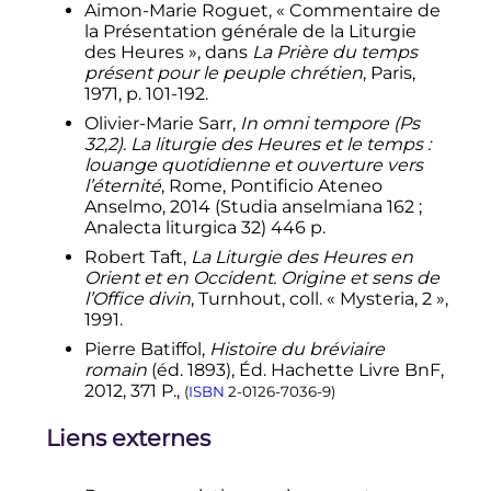
↑
(en)
Matthew Hazell,
«
Paul VI
Aimon-Marie Roguet, «
Commentaire de
Against the Council: The Censorship
la Présentation générale de la Liturgie
of the Psalms in the Divine Office
»
,
des Heures
», dans
La Prière du temps
sur
présent pour le peuple chrétien
, Paris,
www.newliturgicalmovement.org
,
1971,
p.
101-192
.
20 juillet 2023
(consulté le
25 juillet
Olivier-Marie Sarr,
In omni tempore (Ps
2023
)
32,2). La liturgie des Heures et le temps
:
↑
(en)
«
Psalms and Verses Omitted
louange quotidienne et ouverture vers
from the Four-Week Psalter
»
, sur
l’éternité
, Rome, Pontificio Ateneo
catholic-resources.org
(consulté le
25
Anselmo, 2014 (Studia anselmiana 162
;
juillet 2023
)
Analecta liturgica 32) 446 p.
↑
(en-GB)
Hugh Somerville-
Robert Taft,
La Liturgie des Heures en
Knapman
OSB
,
«
The strange birth
Orient et en Occident. Origine et sens de
of the Novus Ordo
»
, sur
Catholic
l’Office divin
, Turnhout, coll. «
Mysteria, 2
»,
Herald
,
4 avril 2019
(consulté le
8
1991.
septembre 2023
)
Pierre Batiffol,
Histoire du bréviaire
romain
(éd. 1893), Éd. Hachette Livre BnF,
2012, 371 P.,
(
ISBN
2-0126-7036-9
)
Liens externes