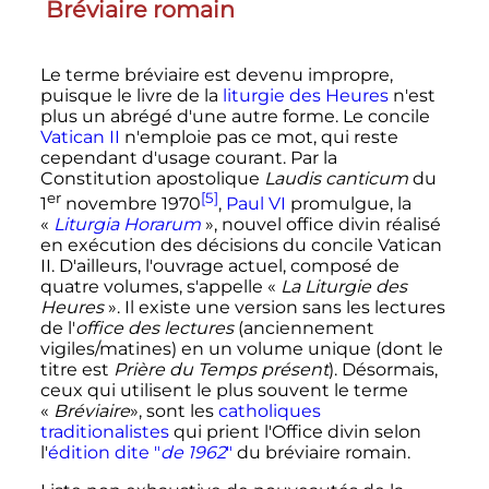
Bréviaire romain
Le terme bréviaire est devenu impropre,
puisque le livre de la
liturgie des Heures
n'est
plus un abrégé d'une autre forme. Le concile
Vatican II
n'emploie pas ce mot, qui reste
cependant d'usage courant. Par la
Constitution apostolique
Laudis canticum
du
er
[5]
1
novembre 1970
,
Paul VI
promulgue, la
«
Liturgia Horarum
», nouvel office divin réalisé
en exécution des décisions du concile Vatican
II. D'ailleurs, l'ouvrage actuel, composé de
quatre volumes, s'appelle «
La Liturgie des
Heures
». Il existe une version sans les lectures
de l'
office des lectures
(anciennement
vigiles/matines) en un volume unique (dont le
titre est
Prière du Temps présent
). Désormais,
ceux qui utilisent le plus souvent le terme
«
Bréviaire
», sont les
catholiques
traditionalistes
qui prient l'Office divin selon
l'
édition dite "
de 1962
"
du bréviaire romain.