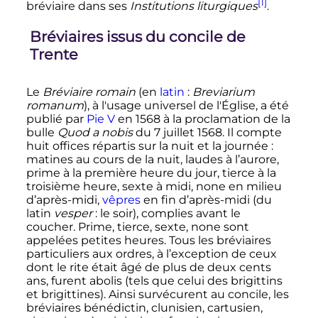
[1]
bréviaire dans ses
Institutions liturgiques
.
Bréviaires issus du concile de
Trente
Le
Bréviaire romain
(
en
latin
:
Breviarium
romanum
), à l'usage universel de l'Église, a été
publié par
Pie V
en 1568 à la proclamation de la
bulle
Quod a nobis
du
7 juillet 1568
. Il compte
huit offices répartis sur la nuit et la journée
:
matines au cours de la nuit, laudes à l’aurore,
prime à la première heure du jour, tierce à la
troisième heure, sexte à midi, none en milieu
d’après-midi,
vêpres
en fin d’après-midi (du
latin
vesper
: le soir), complies avant le
coucher. Prime, tierce, sexte, none sont
appelées petites heures. Tous les bréviaires
particuliers aux ordres, à l’exception de ceux
dont le rite était âgé de plus de deux cents
ans, furent abolis (tels que celui des brigittins
et brigittines). Ainsi survécurent au concile, les
bréviaires bénédictin, clunisien, cartusien,