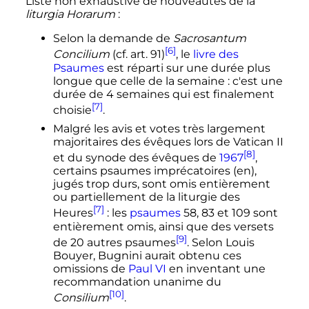
Liste non exhaustive de nouveautés de la
liturgia Horarum
:
Selon la demande de
Sacrosantum
[6]
Concilium
(cf. art. 91)
, le
livre des
Psaumes
est réparti sur une durée plus
longue que celle de la semaine
: c'est une
durée de 4 semaines qui est finalement
[7]
choisie
.
Malgré les avis et votes très largement
majoritaires des évêques lors de Vatican II
[8]
et du synode des évêques de
1967
,
certains psaumes imprécatoires
(en)
,
jugés trop durs, sont omis entièrement
ou partiellement de la liturgie des
[7]
Heures
: les
psaumes
58, 83 et 109 sont
entièrement omis, ainsi que des versets
[9]
de 20 autres psaumes
. Selon Louis
Bouyer, Bugnini aurait obtenu ces
omissions de
Paul VI
en inventant une
recommandation unanime du
[10]
Consilium
.