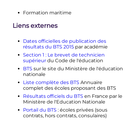
jour le 22 mars 2021).
↑
Source: Le Rhun et Monso (2015),
Formation maritime
De l'utilité d'obtenir son diplôme
pour s'insérer: l'exemple des
Liens externes
brevets de technicien supérieur,
Economie et Statistique
,
https://www.persee.fr/docAsPDF/est
Dates officielles de publication des
at_0336-
résultats du BTS 2015
par académie
1454_2015_num_478_1_10556.pdf
Section 1
: Le brevet de technicien
↑
Source: Giret et Hatot (2001),
supérieur
du Code de l'éducation
Mesurer le déclassement à
BTS
sur le site du Ministère de l'éducation
l'embauche
: l'exemple des DUT et
nationale
des BTS,
Formation Emploi
,
https://www.persee.fr/docAsPDF/for
Liste complète des BTS
Annuaire
em_0759-
complet des écoles proposant des BTS
6340_2001_num_75_1_2437.pdf
Résultats officiels du BTS
en France par le
↑
Voir P. Santelmann (2019), "La
Ministère de l'Education Nationale
formation professionnelle en
Portail du BTS
: écoles privées (sous
France. Encore une réforme
! Pour
contrats, hors contrats, consulaires)
quelle ambition
?",
Futuribles,
https://www.cairn.info/rev
ue-futuribles-2019-2-page-63.htm