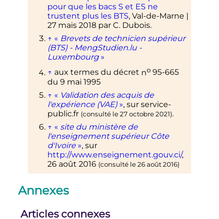
pour que les bacs S et ES ne
trustent plus les BTS
, Val-de-Marne |
27 mais 2018 par C. Dubois.
↑
«
Brevets de technicien supérieur
(BTS) - MengStudien.lu -
Luxembourg
»
o
↑
aux termes du décret
n
95-665
du 9 mai 1995
↑
«
Validation des acquis de
l'expérience (VAE)
»
, sur
service-
public.fr
.
(consulté le
27 octobre 2021
)
↑
«
site du ministère de
l'enseignement supérieur Côte
d'Ivoire
»
, sur
http://www.enseignement.gouv.ci/
,
26 août 2016
(consulté le
26 août 2016
)
↑
Source
:
https://cache.media.enseignements
Annexes
up-
recherche.gouv.fr/file/2020/90/3/Go
Articles connexes
uv_Note_91_07_1278903.pdf
(mis à