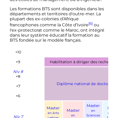
Les formations BTS sont disponibles dans les
départements et territoires d'outre-mer. La
plupart des ex-colonies d’Afrique
[6]
francophones comme la Côte d’Ivoire
ou
l'ex-protectorat comme le Maroc, ont intégré
dans leur système éducatif la formation au
BTS fondée sur le modèle français.
+10
+9
Habilitation à diriger des recherche
Niv 8
+8
Diplôme national de doctorat
+7
+6
Master
Master
Mast
Master
en
en Arts
en Dro
en
Sciences
Niv 7
Lettres
Politiq