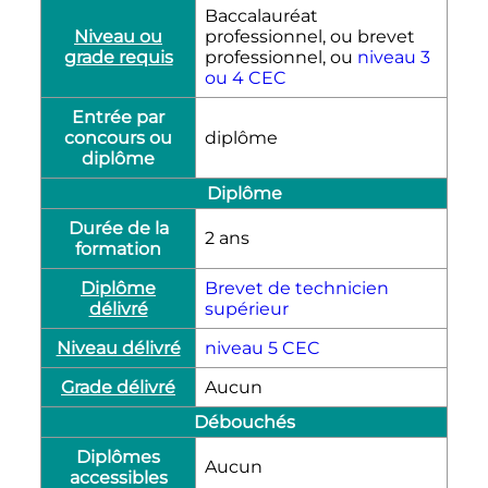
Baccalauréat
Niveau ou
professionnel, ou brevet
grade requis
professionnel, ou
niveau 3
ou 4 CEC
Entrée par
concours ou
diplôme
diplôme
Diplôme
Durée de la
2 ans
formation
Diplôme
Brevet de technicien
délivré
supérieur
Niveau délivré
niveau 5 CEC
Grade délivré
Aucun
Débouchés
Diplômes
Aucun
accessibles