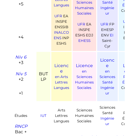
Sciences
Santé
+5
Langues
Économ
Humaines
Ingénie
Comme
Sociales
ur
UFR
EA
INSPE
UFR
D
UFR
EA
UFR
FP
ENSSIB
IEP E
INSPE
EHESP
INALCO
INSP 
ESHS EDJ
ENV
EI
+4
ENS
INP
ESC E
EHESS
Saint-
ESHS
IAE
Cyr
Niv 6
Licenc
+3
Licenc
Licence
e
Licen
e
en
en
en Dro
Niv 5
BUT
en Arts
Sciences
Sciences
Politiq
+2
LP
Lettres
Humaines
Santé
Économ
Langues
Sociales
Ingénie
Comme
+1
ur
Sciences
Droit
Arts
Sciences
Santé
Politiq
Études
IUT
Lettres
Humaines
Ingénie
Économ
Langues
Sociales
ur
Comme
RNCP
Bac +