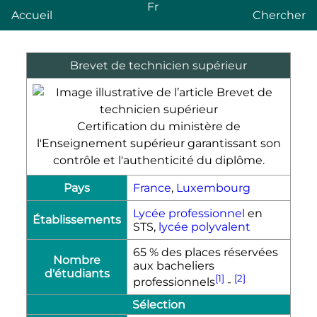
Fr
Accueil
Chercher
Brevet de technicien supérieur
Certification du ministère de
l'Enseignement supérieur garantissant son
contrôle et l'authenticité du diplôme.
Pays
France
,
Luxembourg
Lycée professionnel
en
Établissements
STS,
lycée polyvalent
65 % des places réservées
Nombre
aux bacheliers
d'étudiants
[1]
[2]
professionnels
-
Sélection