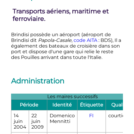
Transports aériens, maritime et
ferroviaire.
Brindisi possède un aéroport (aéroport de
Brindisi dit
Papola-Casale
,
code AITA
: BDS), Il a
également des bateaux de croisière dans son
port et dispose d'une gare qui relie le reste
des Pouilles arrivant dans toute l'Italie.
Administration
Les maires successifs
Période
Identité
Étiquette
Qualité
14
22
Domenico
FI
courtier
juin
juin
Mennitti
2004
2009