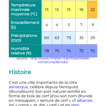
Température
maximale
13
13
15
18
22
2
moyenne (°C)
Ensoleillement
4
4
5
7
9
10
(
h
)
Précipitations
60
63
73
35
29
19
(
mm
)
Humidité
78
75
74
72
70
71
relative (%)
Source :
http://www.ilmeteo.it/portale/medie-
climatiche/Brindisi
Histoire
C'est une ville importante de la côte
adriatique
, célèbre depuis l'Antiquité
(
Brundisium
). Son port naturel ramifié en
forme de bois de cerf (d'où son nom
Brunda
en messapien, «
ramure de cerf
», cf.
albanais
bri
, «
corne
», et
dre
, «
cerf
» et en
grec