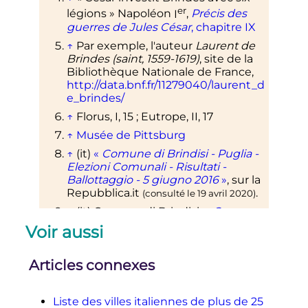
er
légions
» Napoléon
I
,
Précis des
guerres de Jules César
, chapitre IX
↑
Par exemple, l'auteur
Laurent de
Brindes (saint, 1559-1619)
, site de la
Bibliothèque Nationale de France,
http://data.bnf.fr/11279040/laurent_d
e_brindes/
↑
Florus, I, 15
; Eutrope, II, 17
↑
Musée de Pittsburg
↑
(it)
«
Comune di Brindisi - Puglia -
Elezioni Comunali - Risultati -
Ballottaggio - 5 giugno 2016
»
, sur
la
Repubblica.it
.
(consulté le
19 avril 2020
)
↑
(it)
Comune di Brindisi,
«
Comune
di Brindisi
»
, sur
Voir aussi
www.comune.brindisi.it
(consulté le
19
.
avril 2020
)
Articles connexes
Liste des villes italiennes de plus de 25