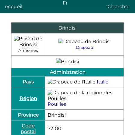
Fr
Accueil
Chercher
Brindisi
Drapeau
Armoiries
Administration
Pays
Italie
Région
Pouilles
Province
Brindisi
Code
72100
postal