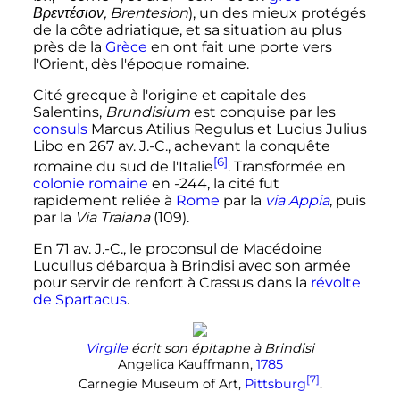
Βρεντέσιον,
Brentesion
), un des mieux protégés
de la côte adriatique, et sa situation au plus
près de la
Grèce
en ont fait une porte vers
l'Orient, dès l'époque romaine.
Cité grecque à l'origine et capitale des
Salentins,
Brundisium
est conquise par les
consuls
Marcus Atilius Regulus et Lucius Julius
Libo en 267
av. J.-C.
, achevant la conquête
[6]
romaine du sud de l'Italie
. Transformée en
colonie romaine
en -244, la cité fut
rapidement reliée à
Rome
par la
via Appia
, puis
par la
Via Traiana
(109).
En 71
av. J.-C.
, le proconsul de Macédoine
Lucullus débarqua à Brindisi avec son armée
pour servir de renfort à Crassus dans la
révolte
de Spartacus
.
Virgile
écrit son épitaphe à Brindisi
Angelica Kauffmann,
1785
[7]
Carnegie Museum of Art,
Pittsburg
.