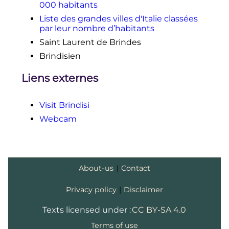
000 habitants
Liste des grandes villes d'Italie classées
par leur nombre d’habitants
Saint Laurent de Brindes
Brindisien
Liens externes
Visit Brindisi
Webcam
About-us
|
Contact
Privacy policy
|
Disclaimer
Texts licensed under :
CC BY-SA 4.0
Terms of use