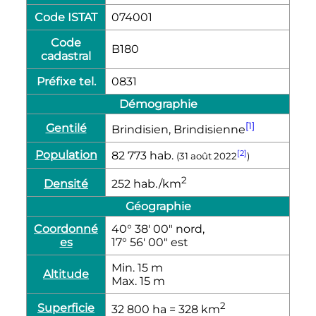
Code ISTAT
074001
Code
B180
cadastral
Préfixe tel.
0831
Démographie
[1]
Gentilé
Brindisien, Brindisienne
Population
[2]
82 773
hab.
(
31 août 2022
)
2
Densité
252
hab./km
Géographie
Coordonné
40° 38′ 00″ nord,
es
17° 56′ 00″ est
Min. 15
m
Altitude
Max. 15
m
2
Superficie
32 800
ha
= 328
km