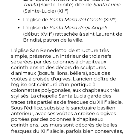
Trinità
(Sainte Trinité) dite de
Santa Lucia
e
(Sainte-Lucie) (
XII
)
e
L'église de
Santa Maria del Casale
(
XIV
)
L'église de
Santa Maria degli Angeli
e
(début
XVII
) rattachée à saint Laurent de
Brindisi, patron de la ville.
L'église San Benedetto, de structure très
simple, présente un intérieur de trois nefs
séparées par des colonnes à chapiteaux
corinthiens et des décors de sculptures
d'animaux (bœufs, lions, béliers), sous des
voûtes à croisée d'ogives. L'ancien cloître de
l'église est ceinturé d'un portique à
colonnettes polygonales, aux chapiteaux très
stylisés. La chapelle Santa Lucia garde des
e
traces très partielles de fresques du
XIII
siècle
.
Sous l'édifice, subsiste le sanctuaire basilien
antérieur, avec ses voûtes à croisée d'ogives
portées par des colonnes à chapiteaux
corinthiens. Les murs sont décorés de belles
e
fresques du
XII
siècle
, parfois bien conservées,