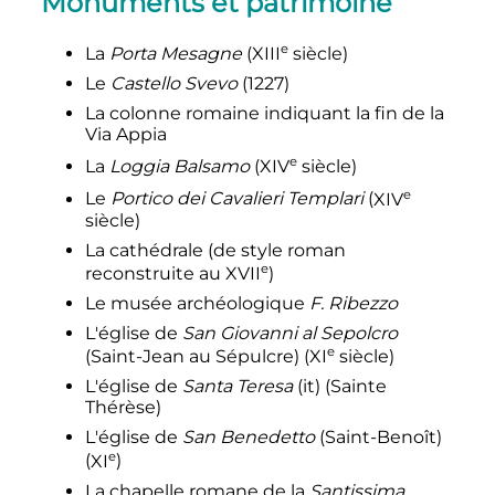
Monuments et patrimoine
e
La
Porta Mesagne
(
XIII
siècle
)
Le
Castello Svevo
(1227)
La colonne romaine indiquant la fin de la
Via Appia
e
La
Loggia Balsamo
(
XIV
siècle
)
e
Le
Portico dei Cavalieri Templari
(
XIV
siècle
)
La cathédrale (de style roman
e
reconstruite au
XVII
)
Le musée archéologique
F. Ribezzo
L'église de
San Giovanni al Sepolcro
e
(Saint-Jean au Sépulcre) (
XI
siècle
)
L'église de
Santa Teresa
(it)
(Sainte
Thérèse)
L'église de
San Benedetto
(Saint-Benoît)
e
(
XI
)
La chapelle romane de la
Santissima