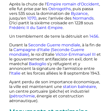
Après la chute de l'
Empire romain d'Occident
,
elle fut prise par les
Ostrogoths
, puis passa
vers 535 sous la domination de
Byzance
,
jusqu'en
1070
, avec l'arrivée des
Normands
.
D'ici partit la sixième croisade en 1228 sous
Frédéric II du Saint-Empire
.
Un tremblement de terre la détruisit en
1456
.
Durant la
Seconde Guerre mondiale
, à la fin de
la
Campagne d'Italie (Seconde Guerre
mondiale)
, le roi d'Italie
Victor-Emmanuel III
et
le gouvernement antifasciste en exil, dont le
maréchal
Badoglio
s'y réfugient et y
annoncent la signature de l'armistice entre
l'
Italie
et les forces alliées le
8 septembre 1943
.
Ayant perdu de son importance économique,
la ville est maintenant une
station balnéaire
,
un centre portuaire (pêche) et industriel
(
pétrochimie
, énergie et construction
aéronautique).