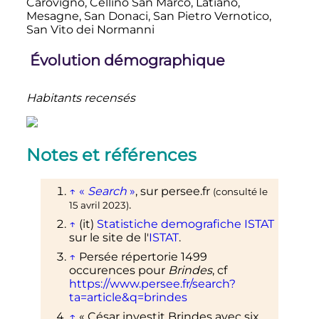
Carovigno, Cellino San Marco, Latiano,
Mesagne, San Donaci, San Pietro Vernotico,
San Vito dei Normanni
Évolution démographique
Habitants recensés
Notes et références
↑
«
Search
»
, sur
persee.fr
(consulté le
.
15 avril 2023
)
↑
(it)
Statistiche demografiche ISTAT
sur le site de l'
ISTAT
.
↑
Persée répertorie 1499
occurences pour
Brindes
, cf
https://www.persee.fr/search?
ta=article&q=brindes
↑
«
César investit Brindes avec six