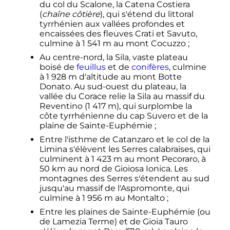
du col du Scalone, la Catena Costiera
(
chaîne côtière
), qui s'étend du littoral
tyrrhénien aux vallées profondes et
encaissées des fleuves Crati et Savuto,
culmine à
1 541
m
au mont Cocuzzo
;
Au centre-nord, la Sila, vaste plateau
boisé de
feuillus
et de
conifères
, culmine
à
1 928
m
d'altitude au mont Botte
Donato. Au sud-ouest du plateau, la
vallée du Corace relie la Sila au massif du
Reventino (
1 417
m
), qui surplombe la
côte tyrrhénienne du cap Suvero et de la
plaine de Sainte-Euphémie
;
Entre l'isthme de Catanzaro et le col de la
Limina s'élèvent les Serres calabraises, qui
culminent à
1 423
m
au mont Pecoraro, à
50
km
au nord de Gioiosa Ionica. Les
montagnes des Serres s'étendent au sud
jusqu'au massif de l'Aspromonte, qui
culmine à
1 956
m
au Montalto
;
Entre les plaines de Sainte-Euphémie (ou
de Lamezia Terme) et de Gioia Tauro