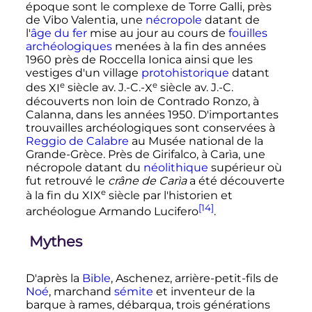
époque sont le complexe de Torre Galli, près
de Vibo Valentia, une
nécropole
datant de
l'
âge du fer
mise au jour au cours de
fouilles
archéologiques
menées à la fin des années
1960 près de Roccella Ionica ainsi que les
vestiges d'un village
protohistorique
datant
e
e
des
XI
siècle
av. J.-C.
-
X
siècle
av. J.-C.
découverts non loin de Contrado Ronzo, à
Calanna, dans les années 1950. D'importantes
trouvailles archéologiques sont conservées à
Reggio de Calabre
au Musée national de la
Grande-Grèce. Près de Girifalco, à Carìa, une
nécropole datant du
néolithique
supérieur où
fut retrouvé le
crâne de Carìa
a été découverte
e
à la fin du
XIX
siècle
par l'historien et
[14]
archéologue Armando Lucifero
.
Mythes
D'après la
Bible
, Aschenez, arrière-petit-fils de
Noé
, marchand
sémite
et inventeur de la
barque à rames, débarqua, trois générations