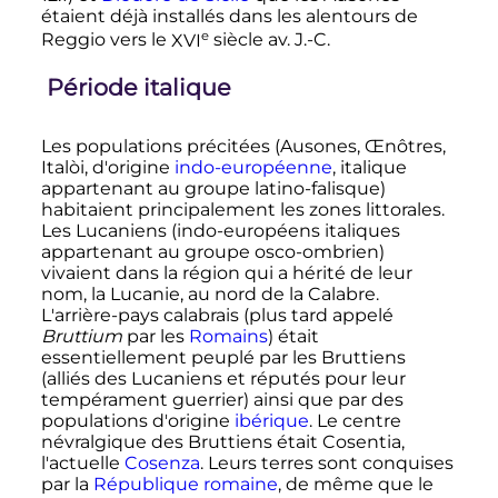
étaient déjà installés dans les alentours de
e
Reggio vers le
XVI
siècle
av. J.-C.
Période italique
Les populations précitées (Ausones, Œnôtres,
Italòi, d'origine
indo-européenne
, italique
appartenant au groupe latino-falisque)
habitaient principalement les zones littorales.
Les Lucaniens (indo-européens italiques
appartenant au groupe osco-ombrien)
vivaient dans la région qui a hérité de leur
nom, la Lucanie, au nord de la Calabre.
L'arrière-pays calabrais (plus tard appelé
Bruttium
par les
Romains
) était
essentiellement peuplé par les Bruttiens
(alliés des Lucaniens et réputés pour leur
tempérament guerrier) ainsi que par des
populations d'origine
ibérique
. Le centre
névralgique des Bruttiens était Cosentia,
l'actuelle
Cosenza
. Leurs terres sont conquises
par la
République romaine
, de même que le