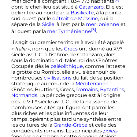
méridionale comptant
1 834 773 habitants
dont le chef-lieu est situé à
Catanzaro
. Elle est
délimitée au nord par la
Basilicate
, à la pointe
sud-ouest par le
détroit de Messine
, qui la
sépare de la
Sicile
, à l'est par la
mer Ionienne
et
[3]
à l'ouest par la
mer Tyrrhénienne
.
Il s'agit du premier territoire à avoir été appelé
e
«
Italia
», nom que les
Grecs
ont donné au
XV
siècle
av. J.-C.
à l'isthme de Catanzaro, alors
sous la domination d'Italos, roi des Œnôtres.
Occupée dès le
paléolithique
, comme l'atteste
la grotte du Romito, elle a vu s'épanouir de
nombreuses
civilisations
du fait de sa position
stratégique au cœur de la
Méditerranée
:
Œnôtres, Bruttiens, Grecs,
Romains
,
Byzantins
,
Normands
. La période grecque est à l'origine,
e
dès le
VIII
siècle
av. J.-C.
, de la naissance de
nombreuses cités qui figureront parmi les
plus riches et les plus influentes de leur
temps, opérant plus tard une synthèse entre
les cultures de la
Grande-Grèce
et celle des
conquérants romains. Les principales
poleis
fondées en Calabre à cette époque étaient