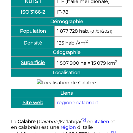
NUTS 1
ITF (Italie méridionale)
ISO 3166-2
IT-78
Démographie
Population
1 877 728
hab.
(01/01/2021)
2
Densité
125
hab./km
Géographie
2
Superficie
1 507 900
ha
= 15 079
km
Localisation
Liens
Site web
regione.calabria.it
[2]
La
Calabre
(
Calabria
/kaˈlabrja/
en
italien
et
en calabrais) est une
région
d'Italie
[2]