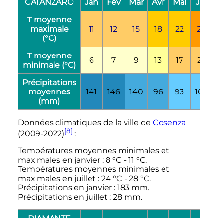
CATANZARO
Jan
Fev
Mar
Avr
Mai
Jui
T moyenne
maximale
11
12
15
18
22
28
(°C)
T moyenne
6
7
9
13
17
22
minimale (°C)
Précipitations
moyennes
141
146
140
96
93
100
(mm)
Données climatiques de la ville de
Cosenza
[8]
(2009-2022)
:
Températures moyennes minimales et
maximales en janvier
:
8
°C
-
11
°C
.
Températures moyennes minimales et
maximales en juillet
:
24
°C
-
28
°C
.
Précipitations en janvier
:
183
mm
.
Précipitations en juillet
:
28
mm
.