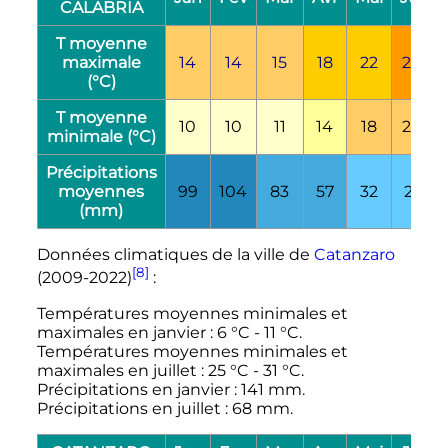
CALABRIA
T moyenne
maximale
14
14
15
18
22
27
(°C)
T moyenne
10
10
11
14
18
23
minimale (°C)
Précipitations
moyennes
99
104
83
57
32
21
(mm)
Données climatiques de la ville de
Catanzaro
[8]
(2009-2022)
:
Températures moyennes minimales et
maximales en janvier
:
6
°C
-
11
°C
.
Températures moyennes minimales et
maximales en juillet
:
25
°C
-
31
°C
.
Précipitations en janvier
:
141
mm
.
Précipitations en juillet
:
68
mm
.