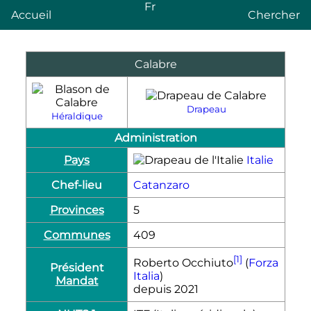
Fr
Accueil
Chercher
Calabre
Drapeau
Héraldique
Administration
Pays
Italie
Chef-lieu
Catanzaro
Provinces
5
Communes
409
[1]
Roberto Occhiuto
(
Forza
Président
Italia
)
Mandat
depuis 2021