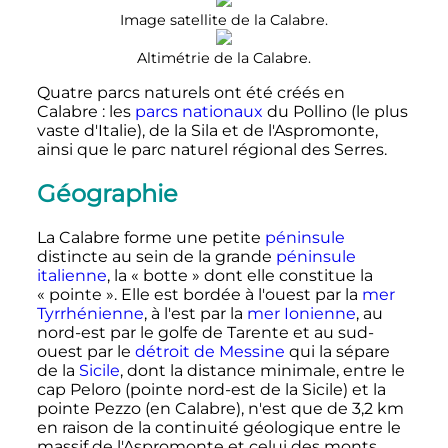
Image satellite de la Calabre.
Altimétrie de la Calabre.
Quatre parcs naturels ont été créés en
Calabre
: les
parcs nationaux
du Pollino (le plus
vaste d'Italie), de la Sila et de l'Aspromonte,
ainsi que le parc naturel régional des Serres.
Géographie
La Calabre forme une petite
péninsule
distincte au sein de la grande
péninsule
italienne
, la «
botte
» dont elle constitue la
«
pointe
». Elle est bordée à l'ouest par la
mer
Tyrrhénienne
, à l'est par la
mer Ionienne
, au
nord-est par le golfe de Tarente et au sud-
ouest par le
détroit de Messine
qui la sépare
de la
Sicile
, dont la distance minimale, entre le
cap Peloro (pointe nord-est de la Sicile) et la
pointe Pezzo (en Calabre), n'est que de
3,2
km
en raison de la continuité géologique entre le
massif de l'Aspromonte et celui des monts