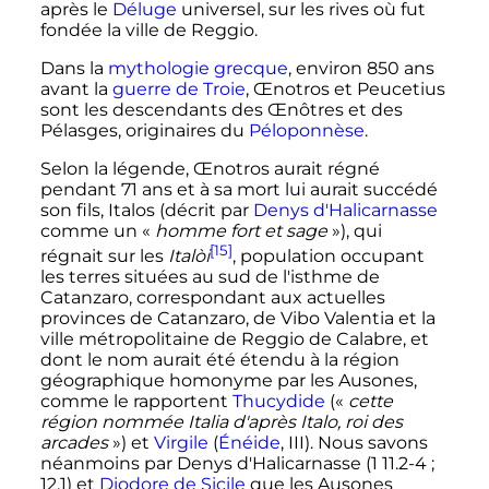
après le
Déluge
universel, sur les rives où fut
fondée la ville de Reggio.
Dans la
mythologie grecque
, environ 850 ans
avant la
guerre de Troie
, Œnotros et Peucetius
sont les descendants des Œnôtres et des
Pélasges, originaires du
Péloponnèse
.
Selon la légende, Œnotros aurait régné
pendant 71 ans et à sa mort lui aurait succédé
son fils, Italos (décrit par
Denys d'Halicarnasse
comme un «
homme fort et sage
»), qui
[15]
régnait sur les
Italòi
, population occupant
les terres situées au sud de l'isthme de
Catanzaro, correspondant aux actuelles
provinces de Catanzaro, de Vibo Valentia et la
ville métropolitaine de Reggio de Calabre, et
dont le nom aurait été étendu à la région
géographique homonyme par les Ausones,
comme le rapportent
Thucydide
(«
cette
région nommée Italia d'après Italo, roi des
arcades
») et
Virgile
(
Énéide
, III). Nous savons
néanmoins par Denys d'Halicarnasse (1 11.2-4
;
12.1) et
Diodore de Sicile
que les Ausones