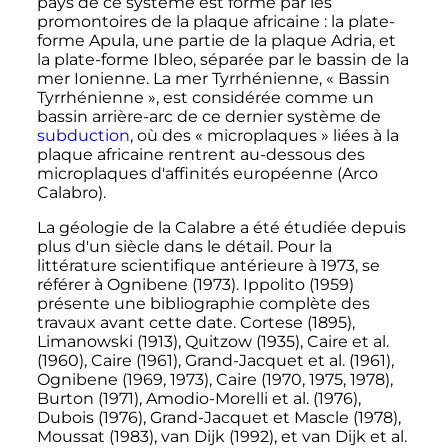
pays de ce système est formé par les
promontoires de la plaque africaine
: la plate-
forme Apula, une partie de la plaque Adria, et
la plate-forme Ibleo, séparée par le bassin de la
mer Ionienne. La mer Tyrrhénienne, «
Bassin
Tyrrhénienne
», est considérée comme un
bassin arrière-arc de ce dernier système de
subduction
, où des «
microplaques
» liées à la
plaque africaine rentrent au-dessous des
microplaques d'affinités européenne (Arco
Calabro).
La géologie de la Calabre a été étudiée depuis
plus d'un siècle dans le détail. Pour la
littérature scientifique antérieure à 1973, se
référer à Ognibene (1973). Ippolito (1959)
présente une bibliographie complète des
travaux avant cette date. Cortese (1895),
Limanowski (1913), Quitzow (1935), Caire et al.
(1960), Caire (1961), Grand-Jacquet et al. (1961),
Ognibene (1969, 1973), Caire (1970, 1975, 1978),
Burton (1971), Amodio-Morelli et al. (1976),
Dubois (1976), Grand-Jacquet et Mascle (1978),
Moussat (1983), van Dijk (1992), et van Dijk et al.