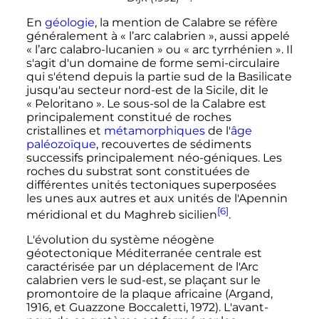
En
géologie
, la mention de Calabre se réfère
généralement à «
l’arc calabrien
», aussi appelé
«
l’arc calabro-lucanien
» ou «
arc tyrrhénien
». Il
s'agit d'un domaine de forme semi-circulaire
qui s'étend depuis la partie sud de la Basilicate
jusqu'au secteur nord-est de la Sicile, dit le
«
Peloritano
». Le sous-sol de la Calabre est
principalement constitué de roches
cristallines et
métamorphiques
de l'
âge
paléozoïque
, recouvertes de sédiments
successifs principalement néo-géniques. Les
roches du substrat sont constituées de
différentes unités tectoniques superposées
les unes aux autres et aux unités de l'Apennin
[6]
méridional et du Maghreb sicilien
.
L'évolution du système néogène
géotectonique Méditerranée centrale est
caractérisée par un déplacement de l'Arc
calabrien vers le sud-est, se plaçant sur le
promontoire de la plaque africaine (Argand,
1916, et Guazzone Boccaletti, 1972). L'avant-