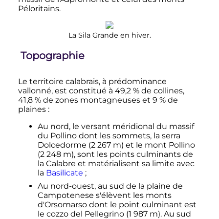
Péloritains.
La Sila Grande en hiver.
Topographie
Le territoire calabrais, à prédominance
vallonné, est constitué à 49,2
% de collines,
41,8
% de zones montagneuses et 9
% de
plaines
:
Au nord, le versant méridional du massif
du Pollino dont les sommets, la serra
Dolcedorme (
2 267
m
) et le mont Pollino
(
2 248
m
), sont les points culminants de
la Calabre et matérialisent sa limite avec
la
Basilicate
;
Au nord-ouest, au sud de la plaine de
Campotenese s'élèvent les monts
d'Orsomarso dont le point culminant est
le cozzo del Pellegrino (
1 987
m
). Au sud