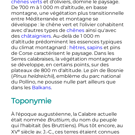
chênes verts
et d'oliviers, domine le paysage.
De
700
m
à
1 000
m
d'altitude, en basse
montagne, une végétation plus transitionnelle
entre Méditerranée et montagne se
développe
: le chêne vert et l'olivier cohabitent
avec d'autres types de
chênes
ainsi qu'avec
des
châtaigniers
. Au-delà de
1 000
m
d'altitude prédominent les essences typiques
du climat montagnard
:
hêtres
,
sapins
et pins
de Corse caractérisent le paysage. Dans les
Serres calabraises, la végétation montagnarde
se développe, en certains points, sur des
plateaux de
800
m
d'altitude. Le pin de Bosnie
(
Pinus heldreichii
), emblème du parc national
du Pollino, ne pousse nulle part ailleurs que
dans les
Balkans
.
Toponymie
À l'époque augustéenne, la Calabre actuelle
était nommée
Bruttium
, du nom du peuple
qui l'habitait (les Bruttiens). Plus tôt encore, au
e
XV
siècle
av. J.-C.
, ces terres étaient connues