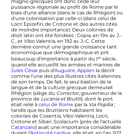
magno-grecques ont donc cédé leur
puissance régionale au profit de Rome par le
biais d'une alliance (dans le cas de Rhêgion) ou
d'une colonisation par celle-ci (dans celui de
Locri Epizefiri, de Crotone et des autres cités
de moindre importance). Deux colonies de
droit latin ont été fondées
: Copia, en 194 av. J.-
C., et Vibo Valentia, en 192 av. J.-C. Cette
dernière connut une grande croissance tant
économique que démographique et prit
er
beaucoup d'importance à partir du
I
siècle
,
quand elle accueillit les armées et marines de
Jules César
puis d'
Auguste
,
Appien
la décrit
comme l'une des plus illustres cités italiennes
de son temps. De fait, le seul bastion de la
langue et de la culture grecque demeurait
Rhêgion (siège du
Corrector
, gouverneur de la
province de
Lucania et Bruttii
), dont le port
était relié à
celui de Rome
par la
Via Popilia
;
tandis que les Bruttiens habitaient les
colonies de Cosentia, Vibo Valentia, Locri,
Crotone et Sibari. Scolacium (près de l'actuelle
Catanzaro
) avait une importance considérable
durant l'
Antiquité tardive
, elle était, en l'an 507