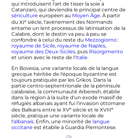
qui introduisent l'art de tisser la soie à
Catanzaro, qui deviendra le principal centre de
sériculture
européen au
Moyen Âge
. À partir
e
du
XI
siècle
, l'avènement des Normands
entame un lent processus de latinisation de la
Calabre, dont le destin va peu à peu se
confondre à celui du reste du
Mezzogiorno
:
royaume de Sicile
,
royaume de Naples
,
royaume des Deux-Siciles
, puis
Risorgimento
et union avec le reste de l'
Italie
.
En Bovesìa, une variante locale de la langue
grecque héritée de l'époque byzantine est
toujours pratiquée par les Grikos. Dans la
partie centro-septentrionale de la péninsule
calabraise, la communauté Arberesh, établie
dans la région à la suite d'un exode massif de
réfugiés albanais ayant fui l'invasion ottomane
e
e
des Balkans entre le
XV
siècle
et le
XVIII
siècle
, pratique une variante locale de
l'
albanais
. Enfin, une minorité de
langue
occitane
est établie à Guardia Piemontese.