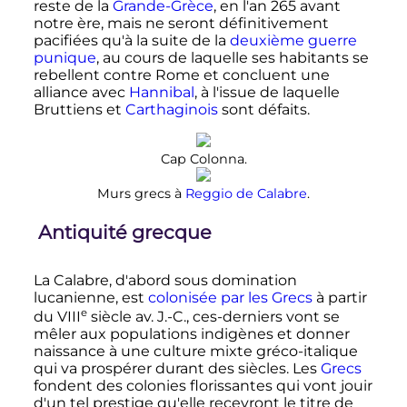
reste de la
Grande-Grèce
, en l'an 265 avant
notre ère, mais ne seront définitivement
pacifiées qu'à la suite de la
deuxième guerre
punique
, au cours de laquelle ses habitants se
rebellent contre Rome et concluent une
alliance avec
Hannibal
, à l'issue de laquelle
Bruttiens et
Carthaginois
sont défaits.
Cap Colonna.
Murs grecs à
Reggio de Calabre
.
Antiquité grecque
La Calabre, d'abord sous domination
lucanienne, est
colonisée par les Grecs
à partir
e
du
VIII
siècle
av. J.-C.
, ces-derniers vont se
mêler aux populations indigènes et donner
naissance à une culture mixte gréco-italique
qui va prospérer durant des siècles. Les
Grecs
fondent des colonies florissantes qui vont jouir
d'un tel prestige qu'elle recevront le titre de