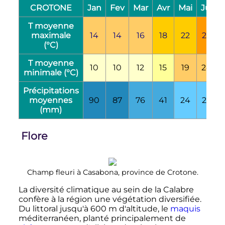
CROTONE
Jan
Fev
Mar
Avr
Mai
Jui
J
T moyenne
maximale
14
14
16
18
22
27
(°C)
T moyenne
10
10
12
15
19
24
minimale (°C)
Précipitations
moyennes
90
87
76
41
24
22
(mm)
Flore
Champ fleuri à Casabona, province de Crotone.
La diversité climatique au sein de la Calabre
confère à la région une végétation diversifiée.
Du littoral jusqu'à
600
m
d'altitude, le
maquis
méditerranéen, planté principalement de