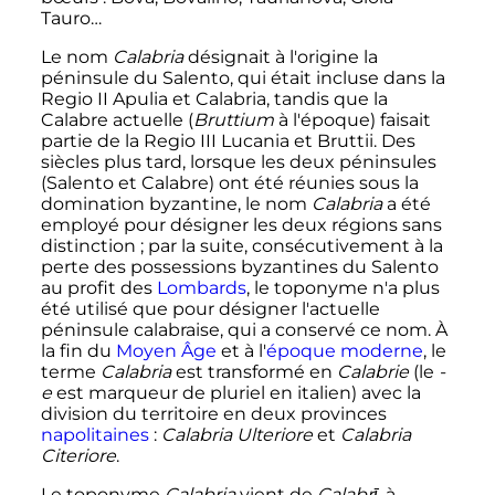
Tauro…
Le nom
Calabria
désignait à l'origine la
péninsule du Salento, qui était incluse dans la
Regio II Apulia et Calabria, tandis que la
Calabre actuelle (
Bruttium
à l'époque) faisait
partie de la Regio III Lucania et Bruttii. Des
siècles plus tard, lorsque les deux péninsules
(Salento et Calabre) ont été réunies sous la
domination byzantine, le nom
Calabria
a été
employé pour désigner les deux régions sans
distinction
; par la suite, consécutivement à la
perte des possessions byzantines du Salento
au profit des
Lombards
, le toponyme n'a plus
été utilisé que pour désigner l'actuelle
péninsule calabraise, qui a conservé ce nom. À
la fin du
Moyen Âge
et à l'
époque moderne
, le
terme
Calabria
est transformé en
Calabrie
(le
-
e
est marqueur de pluriel en italien) avec la
division du territoire en deux provinces
napolitaines
:
Calabria Ulteriore
et
Calabria
Citeriore
.
Le toponyme
Calabria
vient de
Calabrī
, à