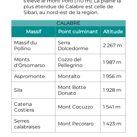
s'élève le mont Poro (
710
m
). La plaine la
plus étendue de Calabre est celle de
Sibari, au nord-est de la région.
CALABRE
Massif
Point culminant
Altitude
Massif du
Serra
2 267
m
Pollino
Dolcedorme
Monts
Cozzo del
1 987
m
d'Orsomarso
Pellegrino
Aspromonte
Montalto
1 956
m
Mont Botte
Sila
1 928
m
Donato
Catena
Mont Cocuzzo
1 541
m
Costiera
Serres
Mont Pecoraro
1 423
m
calabraises