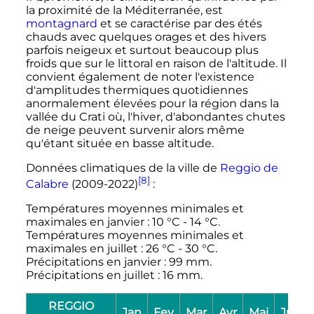
la proximité de la Méditerranée, est
montagnard
et se caractérise par des étés
chauds avec quelques orages et des hivers
parfois neigeux et surtout beaucoup plus
froids que sur le littoral en raison de l'altitude. Il
convient également de noter l'existence
d'amplitudes thermiques quotidiennes
anormalement élevées pour la région dans la
vallée du Crati où, l'hiver, d'abondantes chutes
de neige peuvent survenir alors même
qu'étant située en basse altitude.
Données climatiques de la ville de
Reggio de
[8]
Calabre
(2009-2022)
:
Températures moyennes minimales et
maximales en janvier
:
10
°C
-
14
°C
.
Températures moyennes minimales et
maximales en juillet
:
26
°C
-
30
°C
.
Précipitations en janvier
:
99
mm
.
Précipitations en juillet
:
16
mm
.
REGGIO
Jan
Fev
Mar
Avr
Mai
Jui
J