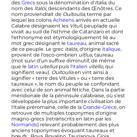
des
Grecs
sous la dénomination d'
Italia
, du
nom des
Italói
, descendants des Œnôtres. Ce
nom proviendrait de
Ouitoulía
, terme par
lequel les colons
Achéens
arrivés en actuelle
Calabre désignaient les
Vituli
, peuplade qui
vivait au sud de l'isthme de Catanzaro et dont
l'ethnonyme est étymologiquement lié au
mot grec désignant le
taureau
, animal sacré
de ce peuple. Le grec
italós
, d'origine
italique
,
provient de l'osco-ombrien
uitlus
, taureau
(mot suivi d'un suffixe diminutif, de même
que le
latin
uitellus
puis l'
italien
vitello
, qui
signifient veau).
Ouitoulía
en vint ainsi à
signifier «
terre des Vitules
» ou «
terre des
taureaux
», le nom du peuple se confondant
avec celui de son animal fétiche. Dans la partie
méridionale de la péninsule calabraise, où s'est
développée la plus importante civilisation de
l'Italie préromaine, celle de la
Grande-Grèce
, on
retrouve de multiples toponymes d'origine
magno-grecs (retranscrits en latin par les
Normands
) relevant probablement des plus
anciens toponymes évoquant taureaux et
bœufs
: Bova, Bovalino, Taurianova, Gioia