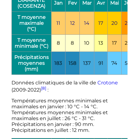
DIAMANTE
Jan
Fev
Mar
Avr
Mai
Jui
J
(COSENZA)
T moyenne
maximale
11
12
14
17
20
25
(°C)
T moyenne
8
8
10
13
17
22
minimale (°C)
Précipitations
moyennes
183
158
137
91
74
53
(mm)
Données climatiques de la ville de
Crotone
[8]
(2009-2022)
:
Températures moyennes minimales et
maximales en janvier
:
10
°C
-
14
°C
.
Températures moyennes minimales et
maximales en juillet
:
26
°C
-
31
°C
.
Précipitations en janvier
:
90
mm
.
Précipitations en juillet
:
12
mm
.