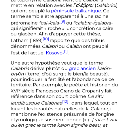
mettre en relation avec les
Γαλάβριοι
(
Galábrioi
)
qui ont peuplé la
péninsule balkanique
. Ce
terme semble être apparenté à une racine
[9]
préromaine
*cal-/cala-
ou
*calabra-/galabra-
qui signifierait «
roche
», «
concrétion calcaire
ou glacée
». Afin d'appuyer cette thèse,
[10]
Latham (1859)
rapporte que des tribus
dénommées
Galabri
ou
Calabri
ont peuplé
[11]
l'est de l'actuel
Kosovo
.
Une autre hypothèse veut que le terme
Calabria
dérive plutôt du
grec ancien
kalón-
bryōn
([terre] d'où surgit le bien/la beauté),
pour indiquer la fertilité et l'abondance de ce
territoire. Par exemple, le poète et historien du
e
XVI
siècle
Francesco Grano da Cropani y fait
référence dans son court poème
De situ
[12]
laudibusque Calabriae
, dans lequel, tout en
louant les beautés naturelles de la Calabre, il
mentionne l'existence présumée de l'origine
étymologique susmentionnée («
[…] s'il est vrai
qu'en grec le terme kalon signifie beau, et