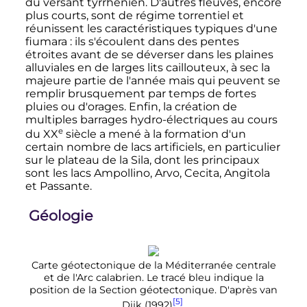
du versant tyrrhénien. D'autres fleuves, encore
plus courts, sont de régime torrentiel et
réunissent les caractéristiques typiques d'une
fiumara
: ils s'écoulent dans des pentes
étroites avant de se déverser dans les plaines
alluviales en de larges lits caillouteux, à sec la
majeure partie de l'année mais qui peuvent se
remplir brusquement par temps de fortes
pluies ou d'orages. Enfin, la création de
multiples barrages hydro-électriques au cours
e
du
XX
siècle
a mené à la formation d'un
certain nombre de lacs artificiels, en particulier
sur le plateau de la Sila, dont les principaux
sont les lacs Ampollino, Arvo, Cecita, Angitola
et Passante.
Géologie
Carte géotectonique de la Méditerranée centrale
et de l'Arc calabrien. Le tracé bleu indique la
position de la Section géotectonique. D'après van
[5]
Dijk (1992)
.