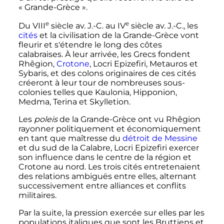
«
Grande-Grèce
».
e
e
Du
VIII
siècle
av. J.-C.
au
IV
siècle
av. J.-C.
, les
cités
et la civilisation de la Grande-Grèce vont
fleurir et s'étendre le long des côtes
calabraises. À leur arrivée, les Grecs fondent
Rhêgion,
Crotone
, Locri Epizefiri, Metauros et
Sybaris, et des colons originaires de ces cités
créeront à leur tour de nombreuses sous-
colonies telles que Kaulonia, Hipponion,
Medma, Terina et Skylletion.
Les
poleis
de la Grande-Grèce ont vu Rhêgion
rayonner politiquement et économiquement
en tant que maîtresse du
détroit de Messine
et du sud de la Calabre, Locri Epizefiri exercer
son influence dans le centre de la région et
Crotone au nord. Les trois cités entretenaient
des relations ambiguës entre elles, alternant
successivement entre alliances et conflits
militaires.
Par la suite, la pression exercée sur elles par les
populations italiques que sont les Bruttiens et