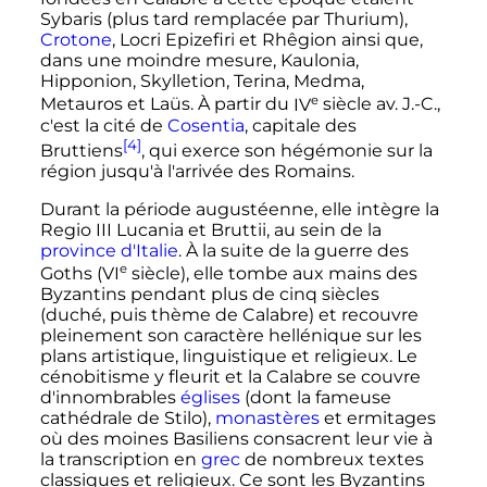
Sybaris (plus tard remplacée par Thurium),
Crotone
, Locri Epizefiri et Rhêgion ainsi que,
dans une moindre mesure, Kaulonia,
Hipponion, Skylletion, Terina, Medma,
e
Metauros et Laüs. À partir du
IV
siècle
av. J.-C.
,
c'est la cité de
Cosentia
, capitale des
[4]
Bruttiens
, qui exerce son hégémonie sur la
région jusqu'à l'arrivée des Romains.
Durant la période augustéenne, elle intègre la
Regio III Lucania et Bruttii, au sein de la
province d'Italie
. À la suite de la guerre des
e
Goths (
VI
siècle
), elle tombe aux mains des
Byzantins pendant plus de cinq siècles
(duché, puis thème de Calabre) et recouvre
pleinement son caractère hellénique sur les
plans artistique, linguistique et religieux. Le
cénobitisme y fleurit et la Calabre se couvre
d'innombrables
églises
(dont la fameuse
cathédrale de Stilo),
monastères
et ermitages
où des moines Basiliens consacrent leur vie à
la transcription en
grec
de nombreux textes
classiques et religieux. Ce sont les Byzantins