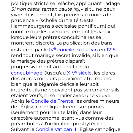
politique stricte se relâche, appliquant l'adage
Si non caste, tamen caute
(it)
, «
si tu ne peux
vivre chastement, fais preuve au moins de
prudence
» (scholie du traité Gesta
Hammaburgensis ecclesiae pontificum) qui
montre que les évêques ferment les yeux
lorsque leurs prêtres concubinaires se
montrent discrets. La publication des bans
e
instaurée par le
IV
concile du Latran
en
1215
rend tout mariage secret invalide, si bien que
le mariage des prêtres disparaît
progressivement au bénéfice du
e
concubinage
. Jusqu'au
XIV
siècle
, les clercs
des ordres mineurs pouvaient être mariés,
bien que la bigamie cléricale leur soit
interdite
: ils ne pouvaient pas se remarier s'ils
étaient veufs, ni se marier avec une veuve.
Après le
Concile de Trente
, les ordres mineurs
de l'Église catholique furent supprimés
(seulement pour le rite latin) dans leur
caractère autonome, étant vus comme des
préambules à l'ordination presbytérale.
Suivant le
Concile Vatican II
l'Église catholique