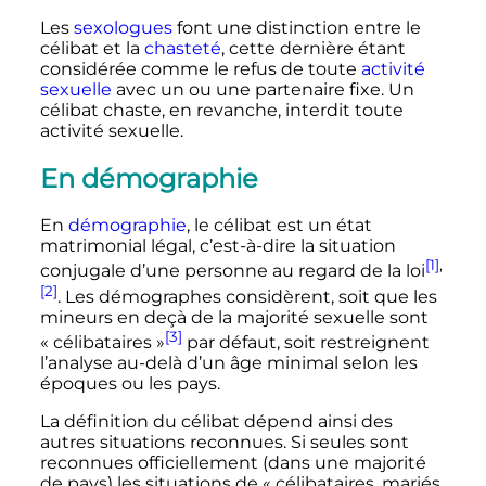
Les
sexologues
font une distinction entre le
célibat et la
chasteté
, cette dernière étant
considérée comme le refus de toute
activité
sexuelle
avec un ou une partenaire fixe. Un
célibat chaste, en revanche, interdit toute
activité sexuelle.
En démographie
En
démographie
, le célibat est un état
matrimonial légal, c’est-à-dire la situation
[1]
,
conjugale d’une personne au regard de la loi
[2]
. Les démographes considèrent, soit que les
mineurs en deçà de la majorité sexuelle sont
[3]
«
célibataires
»
par défaut, soit restreignent
l’analyse au-delà d’un âge minimal selon les
époques ou les pays.
La définition du célibat dépend ainsi des
autres situations reconnues. Si seules sont
reconnues officiellement (dans une majorité
de pays) les situations de «
célibataires, mariés,