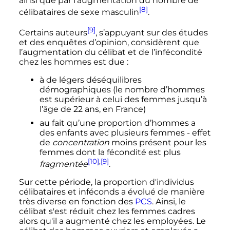
ainsi que par l'augmentation du nombre de
[8]
célibataires de sexe masculin
.
[9]
Certains auteurs
, s’appuyant sur des études
et des enquêtes d’opinion, considèrent que
l’augmentation du célibat et de l’infécondité
chez les hommes est due :
à de légers déséquilibres
démographiques (le nombre d’hommes
est supérieur à celui des femmes jusqu’à
l’âge de 22 ans, en France)
au fait qu’une proportion d’hommes a
des enfants avec plusieurs femmes - effet
de
concentration
moins présent pour les
femmes dont la fécondité est plus
[10]
,
[9]
fragmentée
.
Sur cette période, la proportion d'individus
célibataires et inféconds a évolué de manière
très diverse en fonction des
PCS
. Ainsi, le
célibat s'est réduit chez les femmes cadres
alors qu'il a augmenté chez les employées. Le