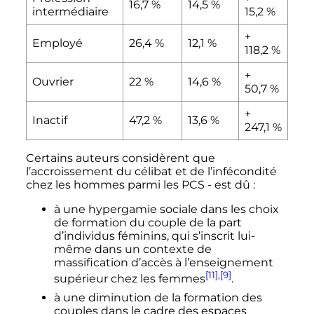
16,7
%
14,5
%
intermédiaire
15,2
%
+
Employé
26,4
%
12,1
%
118,2
%
+
Ouvrier
22
%
14,6
%
50,7
%
+
Inactif
47,2
%
13,6
%
247,1
%
Certains auteurs considèrent que
l’accroissement du célibat et de l’infécondité
chez les hommes parmi les PCS - est dû :
à une hypergamie sociale dans les choix
de formation du couple de la part
d’individus féminins, qui s’inscrit lui-
même dans un contexte de
massification d’accès à l’enseignement
[11]
,
[9]
supérieur chez les femmes
.
à une diminution de la formation des
couples dans le cadre des espaces