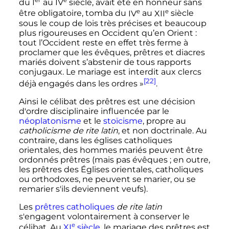
er
e
du
I
au
IV
siècle
, avait été en honneur sans
e
e
être obligatoire, tomba du
IV
au
XII
siècle
sous le coup de lois très précises et beaucoup
plus rigoureuses en Occident qu’en Orient
:
tout l’Occident reste en effet très ferme à
proclamer que les évêques, prêtres et diacres
mariés doivent s’abstenir de tous rapports
conjugaux. Le mariage est interdit aux clercs
[22]
déjà engagés dans les ordres
»
.
Ainsi le célibat des prêtres est une décision
d'ordre disciplinaire influencée par le
néoplatonisme
et le
stoïcisme
, propre au
catholicisme de rite latin
, et non doctrinale. Au
contraire, dans les églises catholiques
orientales, des hommes mariés peuvent être
ordonnés prêtres (mais pas évêques
; en outre,
les prêtres des Églises orientales, catholiques
ou orthodoxes, ne peuvent se marier, ou se
remarier s'ils deviennent veufs).
Les
prêtres
catholiques
de rite latin
s'engagent volontairement à conserver le
e
célibat. Au
XI
siècle
, le mariage des prêtres est