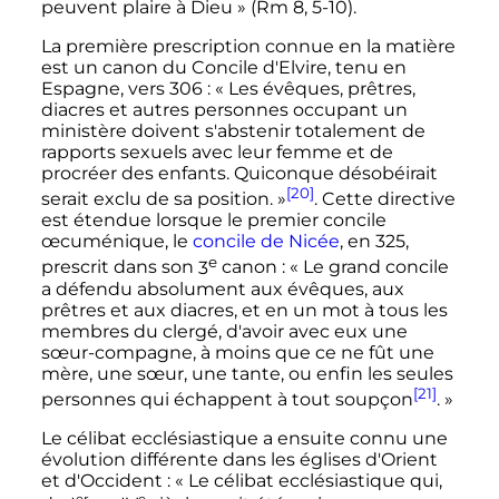
peuvent plaire à Dieu »
(Rm 8, 5-10).
La première prescription connue en la matière
est un canon du Concile d'Elvire, tenu en
Espagne, vers 306
: «
Les évêques, prêtres,
diacres et autres personnes occupant un
ministère doivent s'abstenir totalement de
rapports sexuels avec leur femme et de
procréer des enfants. Quiconque désobéirait
[20]
serait exclu de sa position.
»
. Cette directive
est étendue lorsque le premier concile
œcuménique, le
concile de Nicée
, en 325,
e
prescrit dans son
3
canon
: «
Le grand concile
a défendu absolument aux évêques, aux
prêtres et aux diacres, et en un mot à tous les
membres du clergé, d'avoir avec eux une
sœur-compagne, à moins que ce ne fût une
mère, une sœur, une tante, ou enfin les seules
[21]
personnes qui échappent à tout soupçon
.
»
Le célibat ecclésiastique a ensuite connu une
évolution différente dans les églises d'Orient
et d'Occident
: «
Le célibat ecclésiastique qui,