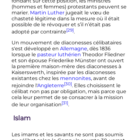
fondant sur cette position, les ministres
(hommes et femmes) protestants peuvent se
marier.
Martin Luther
jugeait le vœu de
chasteté légitime dans la mesure où il était
possible de le révoquer et s’il n’était pas
[29]
adopté par contrainte
.
Un mouvement de diaconesses célibataires
s'est développé en
Allemagne
, dès 1836
lorsque le
pasteur
luthérien
Theodor Fliedner
et son épouse Friederike Münster ont ouvert
la première maison-mère des diaconesses à
Kaiserswerth, inspirée par les diaconesses
existantes chez les
mennonites
, avant de
[30]
rejoindre l'
Angleterre
. Elles choisissent le
célibat non pas par obligation, mais parce que
cela leur permet de se consacrer à la mission
[31]
de leur organisation
.
Islam
Les imams et les savants ne sont pas soumis