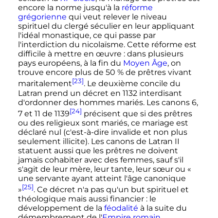
encore la norme jusqu'à la
réforme
grégorienne
qui veut relever le niveau
spirituel du clergé séculier en leur appliquant
l'idéal monastique, ce qui passe par
l'interdiction du nicolaïsme. Cette réforme est
difficile à mettre en œuvre
: dans plusieurs
pays européens, à la fin du
Moyen Âge
, on
trouve encore plus de 50
% de prêtres vivant
[23]
maritalement
. Le deuxième concile du
Latran prend un décret en 1132 interdisant
d'ordonner des hommes mariés. Les canons 6,
[24]
7 et 11 de 1139
précisent que si des prêtres
ou des religieux sont mariés, ce mariage est
déclaré nul (c'est-à-dire invalide et non plus
seulement illicite). Les canons de Latran II
statuent aussi que les prêtres ne doivent
jamais cohabiter avec des femmes, sauf s'il
s'agit de leur mère, leur tante, leur sœur ou
«
une servante ayant atteint l'âge canonique
[25]
»
. Ce décret n'a pas qu'un but spirituel et
théologique mais aussi financier
: le
développement de la
féodalité
à la suite du
démembrement de l'
Empire romain