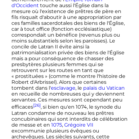
d'Occident
touche aussi l'Église dans la
mesure où l'existence de prêtres de père en
fils risquait d'aboutir à une appropriation par
ces familles sacerdotales des biens de l'Église,
car à tout office (fonction ecclésiastique)
correspondait un bénéfice (revenus plus ou
moins substantiels selon les paroisses). Le
concile de Latran II évite ainsi la
patrimonialisation privée des biens de l'Église
mais a pour conséquence de chasser des
presbytères plusieurs femmes qui se
retrouvent sur les routes en tant que
«
prostituées
» (comme le montre l'histoire de
Robert d'Arbrissel). Alors que certaines
tombent dans l'
esclavage
, le
palais du Vatican
en recueille de nombreuses qui y deviennent
servantes. Ces mesures sont cependant peu
[26]
efficaces
, si bien qu'en 1074, le synode du
Latran condamne de nouveau les prêtres
concubinaires qui sont interdits de célébration
de messe et en
1075
,
Grégoire VII
excommunie plusieurs évêques ou
archevêques. Les siècles suivants, cette