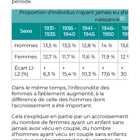
période.
Proportion d'individus n'ayant jamais eu d'enfa
[8]
naissance
1931-
1936 -
1941 -
1946-
1951-
Sexe
1935
1940
1945
1950
1955
Hommes
13,5
%
13,5
%
12,8
%
14
%
15,6
%
Femmes
12,7
%
11,7
%
11,6
%
11,9
%
12
%
Écart L1-
+
+
+
+
+
L2 (%)
6,3
%
15,4
%
10,3
%
17,6
%
30
%
Dans le même temps, l'infécondité des
femmes a faiblement augmenté, à la
différence de celle des hommes dont
l'accroissement a été important.
Cela s'explique en partie par un accroissement
du nombre de femmes ayant un enfant sans
jamais avoir vécu en couple, du nombre
d'hommes ayant vécu en couple sans enfants