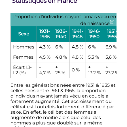
Statistiques en France
Proportion d'individus n'ayant jamais vécu en cou
[8]
de naissance
1931-
1936-
1941-
1946-
1951-
1
Sexe
1935
1940
1945
1950
1955
Hommes
4,3
%
6
%
4,8
%
6
%
6,9
%
8
Femmes
4,5
%
4,8
%
4,8
%
5,3
%
5,6
%
5
Écart L1-
-
+
+
+
+
0
%
L2 (%)
4,7
%
25
%
13,2
%
23,2
%
5
Entre les générations nées entre 1931 & 1935 et
celles nées entre 1961 & 1965, la proportion
d'individus n'ayant jamais vécu en couple a
fortement augmenté. Cet accroissement du
célibat est toutefois fortement différencié par
sexe. En effet, le célibat des femmes a
augmenté de moitié alors que celui des
hommes a plus que doublé sur la même