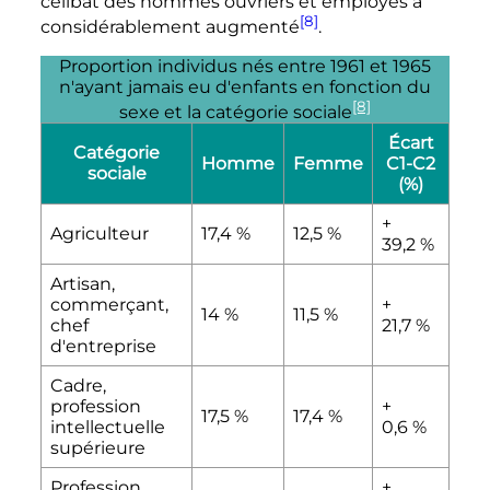
célibat des hommes ouvriers et employés a
[8]
considérablement augmenté
.
Proportion individus nés entre 1961 et 1965
n'ayant jamais eu d'enfants en fonction du
[8]
sexe et la catégorie sociale
Écart
Catégorie
Homme
Femme
C1-C2
sociale
(%)
+
Agriculteur
17,4
%
12,5
%
39,2
%
Artisan,
commerçant,
+
14
%
11,5
%
chef
21,7
%
d'entreprise
Cadre,
profession
+
17,5
%
17,4
%
intellectuelle
0,6
%
supérieure
Profession
+