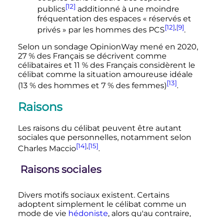
[12]
publics
additionné à une moindre
fréquentation des espaces « réservés et
[12]
,
[9]
privés » par les hommes des PCS
.
Selon un sondage OpinionWay mené en 2020,
27
% des Français se décrivent comme
célibataires et 11
% des Français considèrent le
célibat comme la situation amoureuse idéale
[13]
(13
% des hommes et 7
% des femmes)
.
Raisons
Les raisons du célibat peuvent être autant
sociales que personnelles, notamment selon
[14]
,
[15]
Charles Maccio
.
Raisons sociales
Divers motifs sociaux existent. Certains
adoptent simplement le célibat comme un
mode de vie
hédoniste
, alors qu'au contraire,