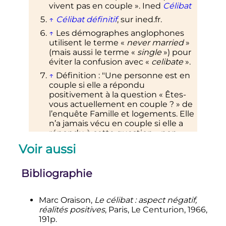
vivent pas en couple
». Ined
Célibat
↑
Célibat définitif
, sur ined.fr.
↑
Les démographes anglophones
utilisent le terme «
never married
»
(mais aussi le terme «
single
») pour
éviter la confusion avec «
celibate
».
↑
Définition
: "Une personne est en
couple si elle a répondu
positivement à la question «
Êtes-
vous actuellement en couple
?
» de
l’enquête Famille et logements. Elle
n’a jamais vécu en couple si elle a
répondu à cette question «
non,
vous n’avez jamais été en couple
».
Voir aussi
C’est le point de vue de la personne
qui est retenu, sans critère de
durée ou de fréquence pour la
Bibliographie
présence du conjoint dans le
logement."
Marc Oraison,
Le célibat
: aspect négatif,
1
2
3
4
5
Luc Masson, «
Avez-vous eu
réalités positives
, Paris, Le Centurion, 1966,
des enfants
? Si oui, combien
?
»,
191p.
Données INSEE, France, portrait