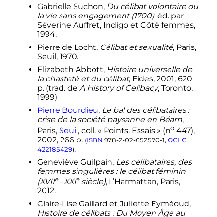
Gabrielle Suchon,
Du célibat volontaire ou
social - édition 2013
,
2013
,
p.
92-109
la vie sans engagement (1700)
, éd. par
1
2
3
4
Anonyme - (pseudonyme Dr
Séverine Auffret, Indigo et Côté femmes,
No),
Les Dessous de la Femme
1994.
Moderne
, KDP,
2017
, 71
p.
,
(
lire en ligne
)
Pierre de Locht,
Célibat et sexualité
, Paris,
Partie I & Partie II p.12-32
Seuil, 1970.
↑
France Prioux, «
L'âge de la
Elizabeth Abbott,
Histoire universelle de
première union en France
: une
la chasteté et du célibat
, Fides,
2001
, 620
évolution en deux temps
»,
Éditions
p.
(trad. de
A History of Celibacy
, Toronto,
INED, Population, 58 (4-5)
,
2003
,
1999)
p.
105-125
Pierre Bourdieu
,
Le bal des célibataires :
↑
Mélanie Vanderschelden,
crise de la société paysanne en Béarn
,
«
Position sociale et choix du
o
conjoint
: des différences marquées
Paris,
Seuil
,
coll.
« Points. Essais » (
n
447),
entre hommes et femmes
»,
INSEE
2002
, 266
p.
(
ISBN
978-2-02-052570-1
,
OCLC
Données Sociales – La Société
.
422185429
)
Française
,
2006
,
p.
33-42
Geneviève Guilpain,
Les célibataires, des
1
2
Michel Bozon & Wilfried Rault,
femmes singulières
: le célibat féminin
«
De la sexualité au couple. L'espace
e
e
(
XVII
–
XXI
siècle
)
, L’Harmattan, Paris,
des rencontres amoureuses
2012.
pendant la jeunesse
»,
Éditions
Claire-Lise Gaillard et Juliette Eyméoud,
INED, Population-F 67 (3)
,
2012
,
Histoire de célibats : Du Moyen Âge au
p.
453-490