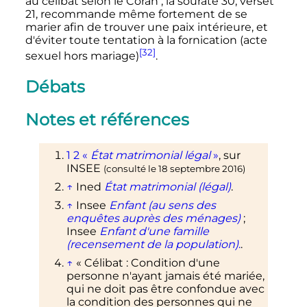
au célibat selon le Coran
; la sourate 30, verset
21, recommande même fortement de se
marier afin de trouver une paix intérieure, et
d'éviter toute tentation à la fornication (acte
[32]
sexuel hors mariage)
.
Débats
Notes et références
1
2
«
État matrimonial légal
»
, sur
INSEE
(consulté le
18 septembre 2016
)
↑
Ined
État matrimonial (légal)
.
↑
Insee
Enfant (au sens des
enquêtes auprès des ménages)
;
Insee
Enfant d'une famille
(recensement de la population)
.
.
↑
«
Célibat
: Condition d'une
personne n'ayant jamais été mariée,
qui ne doit pas être confondue avec
la condition des personnes qui ne