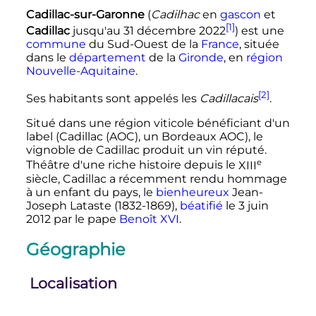
Cadillac-sur-Garonne
(
Cadilhac
en
gascon
et
[1]
Cadillac
jusqu'au
31 décembre 2022
) est une
commune
du Sud-Ouest de la
France
, située
dans le
département
de la
Gironde
, en
région
Nouvelle-Aquitaine
.
[2]
Ses habitants sont appelés les
Cadillacais
.
Situé dans une région viticole bénéficiant d'un
label (Cadillac (AOC), un Bordeaux AOC), le
vignoble de Cadillac produit un vin réputé.
e
Théâtre d'une riche histoire depuis le
XIII
siècle
, Cadillac a récemment rendu hommage
à un enfant du pays, le
bienheureux
Jean-
Joseph Lataste (1832-1869),
béatifié
le
3 juin
2012
par le pape
Benoît XVI
.
Géographie
Localisation