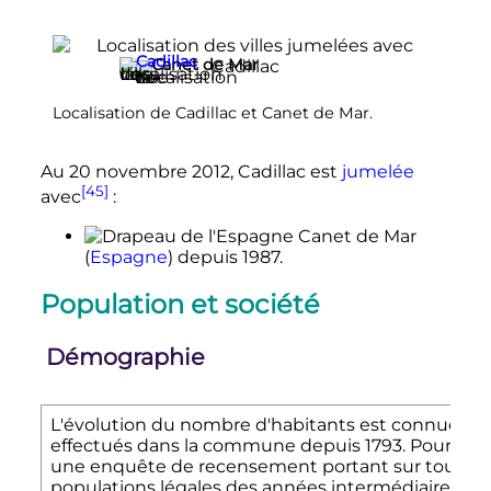
Cadillac
Canet de Mar
Localisation de Cadillac et Canet de Mar.
Au 20 novembre 2012, Cadillac est
jumelée
[45]
avec
:
Canet de Mar
(
Espagne
)
depuis 1987
.
Population et société
Démographie
L'évolution du nombre d'habitants est connue à tr
effectués dans la commune depuis 1793. Pour le
une enquête de recensement portant sur toute la p
populations légales des années intermédiaires éta