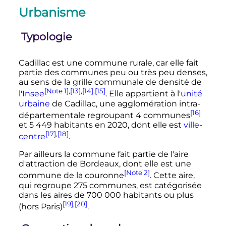
Urbanisme
Typologie
Cadillac est une commune rurale, car elle fait
partie des communes peu ou très peu denses,
au sens de la grille communale de densité de
[Note 1]
,
[13]
,
[14]
,
[15]
l'
Insee
. Elle appartient à l'
unité
urbaine
de Cadillac, une agglomération intra-
[16]
départementale regroupant
4 communes
et
5 449 habitants
en
2020
, dont elle est
ville-
[17]
,
[18]
centre
.
Par ailleurs la commune fait partie de l'aire
d'attraction de Bordeaux, dont elle est une
[Note 2]
commune de la couronne
. Cette aire,
qui regroupe
275 communes
, est catégorisée
dans les aires de
700 000 habitants
ou plus
[19]
,
[20]
(hors Paris)
.