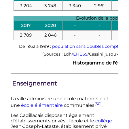
3 204
3 748
3 340
2 961
2 58
Évolution de la populat
2017
2020
-
-
-
2 789
2 846
-
-
-
De 1962 à 1999 :
population sans doubles comptes
; 
(Sources : Ldh/
EHESS
/Cassini jusqu'en 19
Histogramme de l'évol
Enseignement
La ville administre une école maternelle et
[50]
une
école élémentaire
communales
.
Les Cadillacais disposent également
d'établissements privés
: l'école et le
collège
Jean-Joseph-Lataste, établissement privé