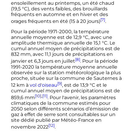
ensoleillement au printemps, un été chaud
(
19,5
°C
), des vents faibles, des brouillards
fréquents en automne et en hiver et des
[7]
orages fréquents en été (15 à
20 jours
)
.
Pour la période 1971-2000, la température
annuelle moyenne est de
12,9
°C
, avec une
amplitude thermique annuelle de
15,1
°C
. Le
cumul annuel moyen de précipitations est de
832
mm
, avec
11,1 jours
de précipitations en
[8]
janvier et
6,3 jours
en juillet
. Pour la période
1991-2020 la température moyenne annuelle
observée sur la station météorologique la plus
proche, située sur la commune de Sauternes à
[9]
12
km
à
vol d'oiseau
, est de
13,9
°C
et le
cumul annuel moyen de précipitations est de
[10]
,
[11]
859,6
mm
. Pour l'avenir, les paramètres
climatiques de la commune estimés pour
2050 selon différents scénarios d’émission de
gaz à effet de serre sont consultables sur un
site dédié publié par Météo-France en
[12]
novembre 2022
.