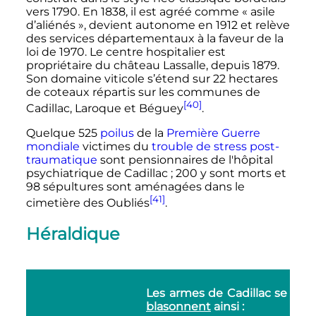
vers 1790. En 1838, il est agréé comme «
asile
d’aliénés
», devient autonome en 1912 et relève
des services départementaux à la faveur de la
loi de 1970. Le centre hospitalier est
propriétaire du château Lassalle, depuis 1879.
Son domaine viticole s’étend sur 22 hectares
de coteaux répartis sur les communes de
[40]
Cadillac, Laroque et Béguey
.
Quelque 525
poilus
de la
Première Guerre
mondiale
victimes du
trouble de stress post-
traumatique
sont pensionnaires de l'hôpital
psychiatrique de Cadillac
; 200 y sont morts et
98 sépultures sont aménagées dans le
[41]
cimetière des Oubliés
.
Héraldique
Les armes de Cadillac se
blasonnent
ainsi :