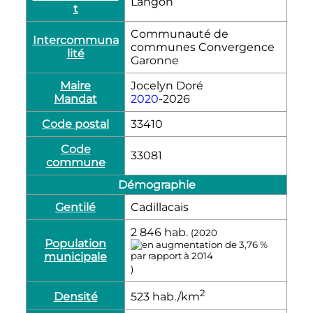
Langon
t
Communauté de
Intercommuna
communes Convergence
lité
Garonne
Maire
Jocelyn Doré
Mandat
2020
-2026
Code postal
33410
Code
33081
commune
Démographie
Gentilé
Cadillacais
2 846
hab.
(2020
Population
municipale
)
2
Densité
523
hab./km