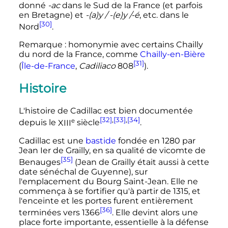
donné
-ac
dans le Sud de la France (et parfois
en Bretagne) et
-(a)y / -(e)y /-é
, etc. dans le
[30]
Nord
.
Remarque
: homonymie avec certains Chailly
du nord de la France, comme
Chailly-en-Bière
[31]
(
Île-de-France
,
Cadiliaco
808
).
Histoire
L'histoire de Cadillac est bien documentée
[32]
,
[33]
,
[34]
e
depuis le
XIII
siècle
.
Cadillac est une
bastide
fondée en 1280 par
Jean Ier de Grailly, en sa qualité de vicomte de
[35]
Benauges
(Jean de Grailly était aussi à cette
date sénéchal de Guyenne), sur
l'emplacement du Bourg Saint-Jean. Elle ne
commença à se fortifier qu'à partir de 1315, et
l'enceinte et les portes furent entièrement
[36]
terminées vers 1366
. Elle devint alors une
place forte importante, essentielle à la défense