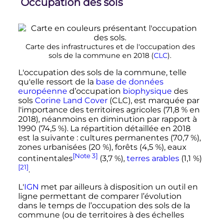
Occupation des sols
Carte des infrastructures et de l'occupation des
sols de la commune en 2018 (
CLC
).
L'occupation des sols de la commune, telle
qu'elle ressort de la
base de données
européenne
d’occupation
biophysique
des
sols
Corine Land Cover
(CLC), est marquée par
l'importance des territoires agricoles (71,8
% en
2018), néanmoins en diminution par rapport à
1990 (74,5
%). La répartition détaillée en 2018
est la suivante
: cultures permanentes (70,7
%),
zones urbanisées (20
%), forêts (4,5
%), eaux
[Note 3]
continentales
(3,7
%),
terres arables
(1,1
%)
[21]
.
L'
IGN
met par ailleurs à disposition un outil en
ligne permettant de comparer l’évolution
dans le temps de l’occupation des sols de la
commune (ou de territoires à des échelles