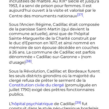
incrustées de marbre. Au
XIX
siècle
et jusqu'à
1953, il a servi de prison pour femmes. Il est
aujourd'hui ouvert à la visite et valorisé par le
[37]
Centre des monuments nationaux
.
Sous l'Ancien Régime, Cadillac était composée
de la paroisse Saint-Martin (qui devient la
commune actuelle), ainsi que de l'hôpital
Sainte-Marguerite de la Charité construit par
le duc d'Epernon en 1617, et ainsi nommé en
mémoire de son épouse décédée en couches
à 26 ans. La commune de Cadillac est parfois
dénommée «
Cadillac-sur-Garonne
» (nom
[38]
d'usage)
.
Sous la Révolution, Cadillac et Bordeaux furent
les seuls districts girondins où la majorité du
clergé refusa de prêter le serment de la
Constitution civile du clergé
(promulguée en
juillet 1790) exigé des prêtres fonctionnaires
publics.
[39]
L’
hôpital psychiatrique
de Cadillac
fut
construit dans le style néo-classique bordelais