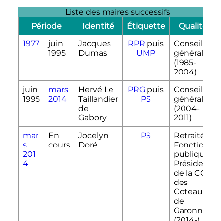
Liste des maires successifs
Période
Identité
Étiquette
Qualité
1977
juin
Jacques
RPR
puis
Conseiller
1995
Dumas
UMP
général
(1985-
2004)
juin
mars
Hervé Le
PRG
puis
Conseiller
1995
2014
Taillandier
PS
général
de
(2004-
Gabory
2011)
mar
En
Jocelyn
PS
Retraité
s
cours
Doré
Fonction
201
publique
4
Président
de la CC
des
Coteaux
de
Garonne
(2014-)