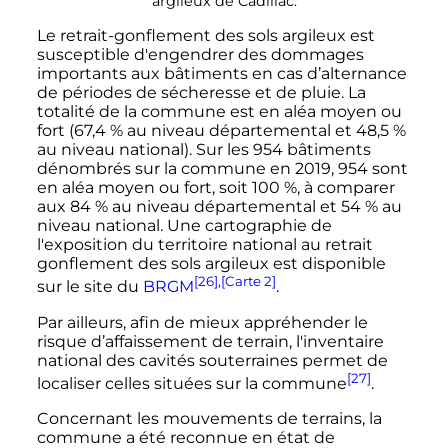
argileux de Cadillac.
Le retrait-gonflement des sols argileux est
susceptible d'engendrer des dommages
importants aux bâtiments en cas d’alternance
de périodes de sécheresse et de pluie. La
totalité de la commune est en aléa moyen ou
fort (67,4
% au niveau départemental et 48,5
%
au niveau national). Sur les
954 bâtiments
dénombrés sur la commune en 2019,
954
sont
en aléa moyen ou fort, soit 100
%, à comparer
aux 84
% au niveau départemental et 54
% au
niveau national. Une cartographie de
l'exposition du territoire national au retrait
gonflement des sols argileux est disponible
[26]
,
[Carte 2]
sur le site du
BRGM
.
Par ailleurs, afin de mieux appréhender le
risque d’affaissement de terrain, l'inventaire
national des cavités souterraines permet de
[27]
localiser celles situées sur la commune
.
Concernant les mouvements de terrains, la
commune a été reconnue en état de