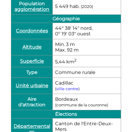
Population
5 449
hab.
(2020)
agglomération
Géographie
44° 38′ 14″ nord,
Coordonnées
0° 19′ 03″ ouest
Min. 3
m
Altitude
Max. 92
m
2
Superficie
5,44
km
Type
Commune rurale
Cadillac
Unité urbaine
(
ville-centre
)
Aire
Bordeaux
d'attraction
(commune de la couronne)
Élections
Canton de l'Entre-Deux-
Départemental
Mers
es