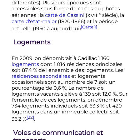
différentes). Plusieurs époques sont
accessibles sous forme de cartes ou photos
e
aériennes
: la
carte de Cassini
(
XVIII
siècle
), la
carte d'état-major
(1820-1866) et la période
[Carte 1]
actuelle (1950 à aujourd'hui)
.
Logements
En 2009, on dénombrait à Cadillac
1 160
logements
dont
1 014
résidences principales
soit 87,4
% de l'ensemble des logements. Les
résidences secondaires
et logements
occasionnels sont au nombre de 7 soit un
pourcentage de 0,6
%. Le nombre de
logements vacants s'élève à 139 soit 12,0
%. Sur
l'ensemble de ces logements, on dénombre
734 logements individuels soit 63,3
% et 420
logements dans un immeuble collectif soit
[22]
36,2
%
.
Voies de communication et