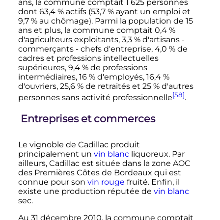
ans, la commune comptait
1 625 personnes
dont
63,4
%
actifs (
53,7
%
ayant un emploi et
9,7
%
au chômage). Parmi la population de 15
ans et plus, la commune comptait
0,4
%
d'agriculteurs exploitants,
3,3
%
d'artisans -
commerçants - chefs d'entreprise,
4,0
%
de
cadres et professions intellectuelles
supérieures,
9,4
%
de professions
intermédiaires,
16
%
d'employés,
16,4
%
d'ouvriers,
25,6
%
de retraités et
25
%
d'autres
[58]
personnes sans activité professionnelle
.
Entreprises et commerces
Le vignoble de Cadillac produit
principalement un
vin blanc
liquoreux. Par
ailleurs, Cadillac est située dans la zone AOC
des Premières Côtes de Bordeaux qui est
connue pour son
vin rouge
fruité. Enfin, il
existe une production réputée de
vin blanc
sec.
Au 31 décembre 2010, la commune comptait