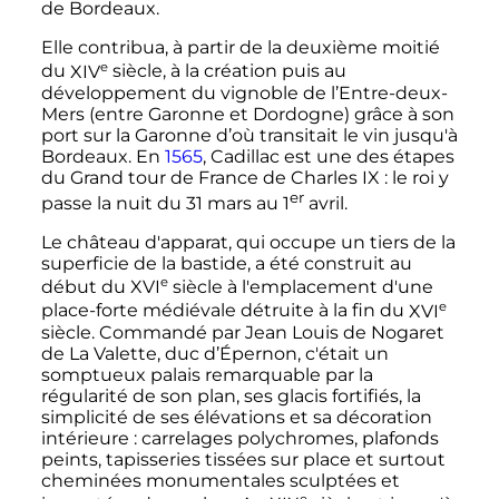
de Bordeaux.
Elle contribua, à partir de la deuxième moitié
e
du
XIV
siècle
, à la création puis au
développement du vignoble de l’Entre-deux-
Mers (entre Garonne et Dordogne) grâce à son
port sur la Garonne d’où transitait le vin jusqu'à
Bordeaux. En
1565
, Cadillac est une des étapes
du Grand tour de France de Charles IX
: le roi y
er
passe la nuit du 31 mars au
1
avril.
Le château d'apparat, qui occupe un tiers de la
superficie de la bastide, a été construit au
e
début du
XVI
siècle
à l'emplacement d'une
e
place-forte médiévale détruite à la fin du
XVI
siècle
. Commandé par Jean Louis de Nogaret
de La Valette, duc d’Épernon, c'était un
somptueux palais remarquable par la
régularité de son plan, ses glacis fortifiés, la
simplicité de ses élévations et sa décoration
intérieure
: carrelages polychromes, plafonds
peints, tapisseries tissées sur place et surtout
cheminées monumentales sculptées et
e