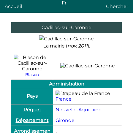
Fr
Accueil
Chercher
Cadillac-sur-Garonne
La mairie (
nov. 2011
).
Blason
Administration
Pays
France
Région
Nouvelle-Aquitaine
Département
Gironde
Arrondissemen