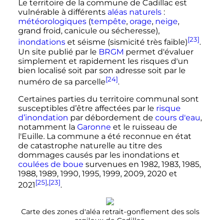
Le territoire de la commune de Cadillac est
vulnérable à différents
aléas naturels
:
météorologiques
(
tempête
,
orage
,
neige
,
grand froid, canicule ou sécheresse),
[23]
inondations
et séisme (sismicité très faible)
.
Un site publié par le
BRGM
permet d'évaluer
simplement et rapidement les risques d'un
bien localisé soit par son adresse soit par le
[24]
numéro de sa parcelle
.
Certaines parties du territoire communal sont
susceptibles d’être affectées par le
risque
d’inondation
par débordement de
cours d'eau
,
notamment la
Garonne
et le ruisseau de
l'Euille. La commune a été reconnue en état
de catastrophe naturelle au titre des
dommages causés par les inondations et
coulées de boue
survenues en 1982, 1983, 1985,
1988, 1989, 1990, 1995, 1999, 2009, 2020 et
[25]
,
[23]
2021
.
Carte des zones d'aléa retrait-gonflement des sols