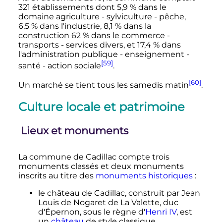
321 établissements dont
5,9
%
dans le
domaine agriculture - sylviculture - pêche,
6,5
%
dans l'industrie,
8,1
%
dans la
construction
62
%
dans le commerce -
transports - services divers, et
17,4
%
dans
l'administration publique - enseignement -
[59]
santé - action sociale
.
[60]
Un marché se tient tous les samedis matin
.
Culture locale et patrimoine
Lieux et monuments
La commune de Cadillac compte trois
monuments classés et deux monuments
inscrits au titre des
monuments historiques
:
le château de Cadillac, construit par Jean
Louis de Nogaret de La Valette, duc
d'Épernon, sous le règne d'
Henri IV
, est
un
château
de style classique