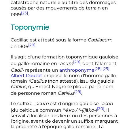
catastrophe naturelle au titre des dommages
causés par des mouvements de terrain en
[23]
1999
.
Toponymie
Cadillac est attesté sous la forme
Cadilacum
[28]
en 1306
.
Il s'agit d'une formation toponymique gauloise
[28]
ou gallo-romaine en
-acum
, dont l'élément
[28]
,
[29]
Cadil-
représente un
anthroponyme
Albert Dauzat
propose le nom d'homme gallo-
romain
*Catilius
(non attesté), issu du gaulois
Catilus
, qu’Ernest Nègre explique par le nom
[29]
de personne roman
Catilius
.
Le suffixe
-acum
est d'origine gauloise
-acon
[30]
(du celtique commun
*-āko / *-(i)āko-
)
. Il
servait à localiser des lieux ou des personnes à
l'origine, avant de devenir un suffixe marquant
la propriété à l'époque gallo-romaine. Il a