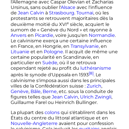
l'Allemagne avec Caspar Olevian et Zacharias
Ursinus, sans oublier l'
Alsace
avec l'influence
de
Jean Calvin
à
Strasbourg
.
Tournai
, où les
protestants se retrouvent majoritaires dès la
e
deuxième moitié du
XVI
siècle
, acquiert le
surnom de «
Genève du Nord
» et rayonne à
Anvers
en
Picardie
, voire jusqu'en
Normandie
.
Le calvinisme exerça une certaine influence
en France, en Hongrie, en
Transylvanie
, en
Lituanie
et en
Pologne
. Il acquit de même une
certaine popularité en Scandinavie, en
particulier en
Suède
, où il se retrouva
cependant rejeté au profit du
luthéranisme
[8]
après le synode d'Uppsala en 1593
. Le
calvinisme s'imposa aussi dans les principales
villes de la Confédération suisse
:
Zurich
,
Genève
,
Bâle
,
Berne
, etc. sous la conduite de
figures telles que
Jean Calvin
,
Ulrich Zwingli
,
Guillaume Farel ou Heinrich Bullinger.
La plupart des
colons
qui s'établirent dans les
États du centre du littoral atlantique et en
Nouvelle-Angleterre
avaient pour confession
le calvinisme. Cela incluait les
puritains
anglais,