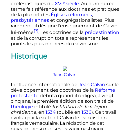
e
ecclésiastiques du
XVI
siècle
. Aujourd’hui ce
terme fait référence aux doctrines et pratiques
de la plupart des
Églises réformées
,
presbytériennes
et congrégationalistes. Plus
rarement, il désigne l’enseignement de Calvin
[7]
lui-même
. Les doctrines de la
prédestination
et de la corruption totale représentent les
points les plus notoires du calvinisme.
Historique
Jean Calvin
.
L'influence internationale de
Jean Calvin
sur le
développement des doctrines de la
Réforme
protestante
débuta quand il rédigea, à vingt-
cinq ans, la première édition de son traité de
théologie
intitulé
Institution de la religion
chrétienne
, en
1534
(publié en
1536
). Ce travail
évolua par la suite et Calvin le traduisit en
français vernaculaire. La rédaction de cet
ouvrage, ainsi que ses travaux pastoraux