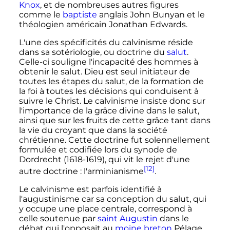
Knox
, et de nombreuses autres figures
comme le
baptiste
anglais John Bunyan et le
théologien américain Jonathan Edwards.
L'une des spécificités du calvinisme réside
dans sa sotériologie, ou doctrine du
salut
.
Celle-ci souligne l'incapacité des hommes à
obtenir le salut. Dieu est seul initiateur de
toutes les étapes du salut, de la formation de
la foi à toutes les décisions qui conduisent à
suivre le Christ. Le calvinisme insiste donc sur
l'importance de la grâce divine dans le salut,
ainsi que sur les fruits de cette grâce tant dans
la vie du croyant que dans la société
chrétienne. Cette doctrine fut solennellement
formulée et codifiée lors du synode de
Dordrecht (1618-1619), qui vit le rejet d'une
[12]
autre doctrine
: l'arminianisme
.
Le calvinisme est parfois identifié à
l'augustinisme car sa conception du salut, qui
y occupe une place centrale, correspond à
celle soutenue par
saint Augustin
dans le
débat qui l'opposait au
moine
breton
Pélage.