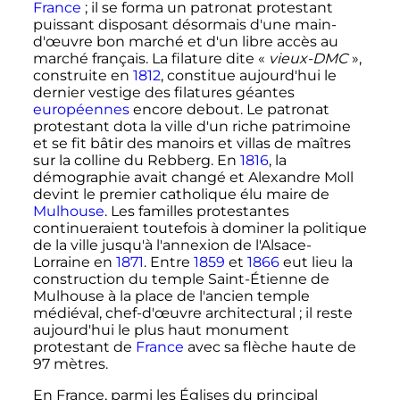
France
; il se forma un patronat protestant
puissant disposant désormais d'une main-
d'œuvre bon marché et d'un libre accès au
marché français. La filature dite «
vieux-DMC
»,
construite en
1812
, constitue aujourd'hui le
dernier vestige des filatures géantes
européennes
encore debout. Le patronat
protestant dota la ville d'un riche patrimoine
et se fit bâtir des manoirs et villas de maîtres
sur la colline du Rebberg. En
1816
, la
démographie avait changé et Alexandre Moll
devint le premier catholique élu maire de
Mulhouse
. Les familles protestantes
continueraient toutefois à dominer la politique
de la ville jusqu'à l'annexion de l'Alsace-
Lorraine en
1871
. Entre
1859
et
1866
eut lieu la
construction du temple Saint-Étienne de
Mulhouse à la place de l'ancien temple
médiéval, chef-d'œuvre architectural
; il reste
aujourd'hui le plus haut monument
protestant de
France
avec sa flèche haute de
97 mètres
.
En France, parmi les Églises du principal