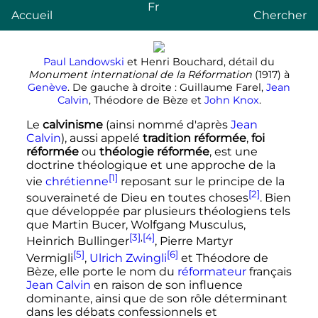
Fr
Accueil
Chercher
Paul Landowski
et Henri Bouchard, détail du
Monument international de la Réformation
(1917) à
Genève
. De gauche à droite
: Guillaume Farel,
Jean
Calvin
, Théodore de Bèze et
John Knox
.
Le
calvinisme
(ainsi nommé d'après
Jean
Calvin
), aussi appelé
tradition réformée
,
foi
réformée
ou
théologie réformée
, est une
doctrine théologique et une approche de la
[1]
vie
chrétienne
reposant sur le principe de la
[2]
souveraineté de Dieu en toutes choses
. Bien
que développée par plusieurs théologiens tels
que Martin Bucer, Wolfgang Musculus,
[3]
,
[4]
Heinrich Bullinger
, Pierre Martyr
[5]
[6]
Vermigli
,
Ulrich Zwingli
et Théodore de
Bèze, elle porte le nom du
réformateur
français
Jean Calvin
en raison de son influence
dominante, ainsi que de son rôle déterminant
dans les débats confessionnels et