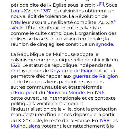
[11]
période dite de l'«
Église sous la croix
»
. Sous
Louis XVI
, en
1787
, les calvinistes obtinrent un
nouvel édit de tolérance. La Révolution de
e
1789
leur assura une liberté complète. Au
XIX
siècle
, l'État rétribuait le culte calviniste
comme le culte catholique. L'organisation des
églises se base sur la division territoriale
; la
réunion de cinq églises constitue un
synode
.
La République de Mulhouse adopta le
calvinisme comme unique religion officielle en
1529
. Le statut de république indépendante
enclavée dans le
Royaume de France
allait lui
permettre d'échapper aux
guerres de Religion
et de tisser des liens particuliers avec les
autres communautés et états réformés
d'
Europe
et du
Nouveau Monde
. En
1746
,
cette ouverture internationale et ce contexte
politique favorable entraînèrent
l'industrialisation de la ville, dont la production
manufacturée d'indiennes dépassera, à partir
e
du
XIX
siècle
, le reste de la France. En
1798
, les
Mulhousiens
votèrent leur rattachement à la