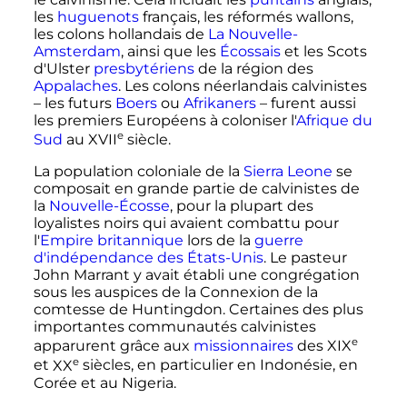
les
huguenots
français, les réformés wallons,
les colons hollandais de
La Nouvelle-
Amsterdam
, ainsi que les
Écossais
et les Scots
d'Ulster
presbytériens
de la région des
Appalaches
. Les colons néerlandais calvinistes
– les futurs
Boers
ou
Afrikaners
– furent aussi
les premiers Européens à coloniser l'
Afrique du
e
Sud
au
XVII
siècle
.
La population coloniale de la
Sierra Leone
se
composait en grande partie de calvinistes de
la
Nouvelle-Écosse
, pour la plupart des
loyalistes noirs qui avaient combattu pour
l'
Empire britannique
lors de la
guerre
d'indépendance des États-Unis
. Le pasteur
John Marrant y avait établi une congrégation
sous les auspices de la Connexion de la
comtesse de Huntingdon. Certaines des plus
importantes communautés calvinistes
e
apparurent grâce aux
missionnaires
des
XIX
e
et
XX
siècles
, en particulier en Indonésie, en
Corée et au Nigeria.