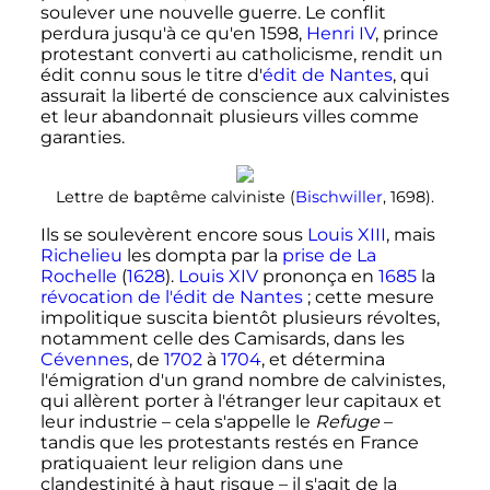
soulever une nouvelle guerre. Le conflit
perdura jusqu'à ce qu'en 1598,
Henri IV
, prince
protestant converti au catholicisme, rendit un
édit connu sous le titre d'
édit de Nantes
, qui
assurait la liberté de conscience aux calvinistes
et leur abandonnait plusieurs villes comme
garanties.
Lettre de baptême calviniste (
Bischwiller
, 1698).
Ils se soulevèrent encore sous
Louis XIII
, mais
Richelieu
les dompta par la
prise de La
Rochelle
(
1628
).
Louis XIV
prononça en
1685
la
révocation de l'édit de Nantes
; cette mesure
impolitique suscita bientôt plusieurs révoltes,
notamment celle des Camisards, dans les
Cévennes
, de
1702
à
1704
, et détermina
l'émigration d'un grand nombre de calvinistes,
qui allèrent porter à l'étranger leur capitaux et
leur industrie – cela s'appelle le
Refuge
–
tandis que les protestants restés en France
pratiquaient leur religion dans une
clandestinité à haut risque – il s'agit de la