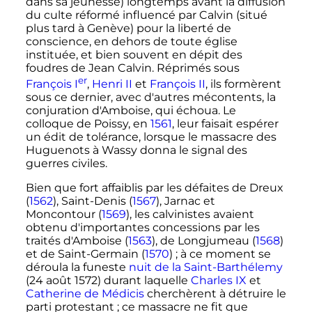
dans sa jeunesse) longtemps avant la diffusion
du culte réformé influencé par Calvin (situé
plus tard à Genève) pour la liberté de
conscience, en dehors de toute église
instituée, et bien souvent en dépit des
foudres de Jean Calvin. Réprimés sous
er
François
I
,
Henri II
et
François II
, ils formèrent
sous ce dernier, avec d'autres mécontents, la
conjuration d'Amboise, qui échoua. Le
colloque de Poissy, en
1561
, leur faisait espérer
un édit de tolérance, lorsque le massacre des
Huguenots à Wassy donna le signal des
guerres civiles.
Bien que fort affaiblis par les défaites de Dreux
(
1562
), Saint-Denis (
1567
), Jarnac et
Moncontour (
1569
), les calvinistes avaient
obtenu d'importantes concessions par les
traités d'Amboise (
1563
), de Longjumeau (
1568
)
et de Saint-Germain (
1570
)
; à ce moment se
déroula la funeste
nuit de la Saint-Barthélemy
(
24 août 1572
) durant laquelle
Charles IX
et
Catherine de Médicis
cherchèrent à détruire le
parti protestant
; ce massacre ne fit que