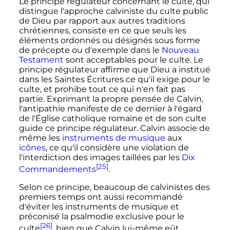
Le principe régulateur concernant le culte, qui
distingue l'approche calviniste du culte public
de Dieu par rapport aux autres traditions
chrétiennes, consiste en ce que seuls les
éléments ordonnés ou désignés sous forme
de précepte ou d'exemple dans le
Nouveau
Testament
sont acceptables pour le culte. Le
principe régulateur affirme que Dieu a institué
dans les Saintes Écritures ce qu'il exige pour le
culte, et prohibe tout ce qui n'en fait pas
partie. Exprimant la propre pensée de Calvin,
l'antipathie manifeste de ce dernier à l'égard
de l'Église catholique romaine et de son culte
guide ce principe régulateur. Calvin associe de
même les
instruments de musique
aux
icônes
, ce qu'il considère une violation de
l'interdiction des images taillées par les
Dix
[25]
Commandements
.
Selon ce principe, beaucoup de calvinistes des
premiers temps ont aussi recommandé
d'éviter les instruments de musique et
préconisé la psalmodie exclusive pour le
[26]
culte
, bien que Calvin lui-même eût