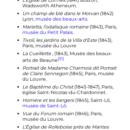
L’Église de Lormes
(1841) Boston,
Wadsworth Atheneum.
Un champ de blé dans le Morvan
(1842)
Lyon,
musée des beaux-arts
.
Marietta, l’odalisque romaine
(1843), Paris,
musée du Petit Palais
.
Tivoli, les jardins de la Villa d'Este
(1843),
Paris, musée du Louvre
La Cueillette
, (1843), Musée des beaux-
[31]
arts de Beaune
Portrait de Madame Charmois dit Portrait
de Claire Sennegon
(1845), Paris, musée
du Louvre.
Le Baptême du Christ
(1845-1847), Paris,
église Saint-Nicolas-du-Chardonnet.
Homère et les bergers
(1845), Saint-Lô,
musée de Saint-Lô
.
Vue du Forum romain
(1846), Paris,
musée du Louvre.
L’Église de Rolleboise près de Mantes