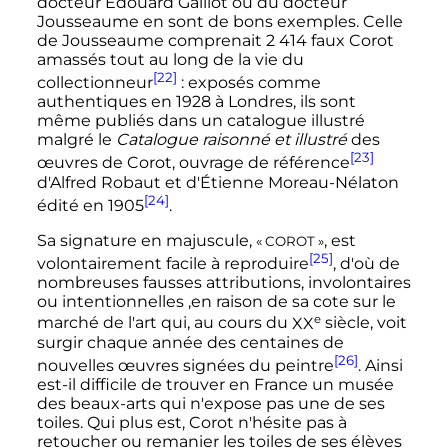
docteur Edouard Gaillot ou du docteur
Jousseaume en sont de bons exemples. Celle
de Jousseaume comprenait
2 414
faux Corot
amassés tout au long de la vie du
[22]
collectionneur
: exposés comme
authentiques en 1928 à Londres, ils sont
même publiés dans un catalogue illustré
malgré le
Catalogue raisonné et illustré
des
[23]
œuvres de Corot, ouvrage de référence
d'Alfred Robaut et d'Étienne Moreau-Nélaton
[24]
édité en 1905
.
Sa signature en majuscule,
, est
«
COROT
»
[25]
volontairement
facile à reproduire
, d'où de
nombreuses fausses attributions, involontaires
ou intentionnelles ,en raison de sa cote sur le
e
marché de l'art qui, au cours du
XX
siècle
, voit
surgir chaque année des centaines de
[26]
nouvelles œuvres signées du peintre
. Ainsi
est-il difficile de trouver en France un musée
des beaux-arts qui n'expose pas une de ses
toiles. Qui plus est, Corot n'hésite pas à
retoucher ou remanier les toiles de ses élèves