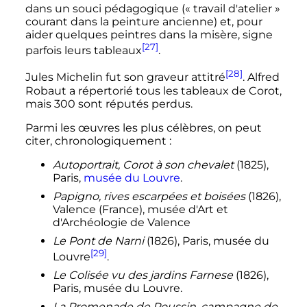
dans un souci pédagogique («
travail d'atelier
»
courant dans la peinture ancienne) et, pour
aider quelques peintres dans la misère, signe
[27]
parfois leurs tableaux
.
[28]
Jules Michelin fut son graveur attitré
. Alfred
Robaut a répertorié tous les tableaux de Corot,
mais 300 sont réputés perdus.
Parmi les œuvres les plus célèbres, on peut
citer, chronologiquement
:
Autoportrait, Corot à son chevalet
(1825),
Paris,
musée du Louvre
.
Papigno, rives escarpées et boisées
(1826),
Valence (France), musée d'Art et
d'Archéologie de Valence
Le Pont de Narni
(1826), Paris, musée du
[29]
Louvre
.
Le Colisée vu des jardins Farnese
(1826),
Paris, musée du Louvre.
La Promenade de Poussin, campagne de