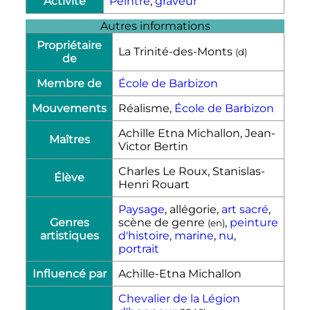
Activité
Peintre
,
graveur
Autres informations
Propriétaire
La Trinité-des-Monts
(
d
)
de
Membre de
École de Barbizon
Mouvements
Réalisme,
École de Barbizon
Achille Etna Michallon, Jean-
Maîtres
Victor Bertin
Charles Le Roux, Stanislas-
Élève
Henri Rouart
Paysage
, allégorie,
art sacré
,
Genres
scène de genre
,
peinture
(
en
)
artistiques
d'histoire
,
marine
,
nu
,
portrait
Influencé par
Achille-Etna Michallon
Chevalier de la Légion