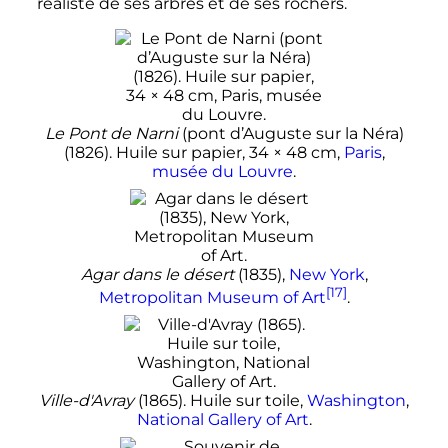
réaliste de ses arbres et de ses rochers.
Le Pont de Narni
(pont d’Auguste sur la Néra)
(1826). Huile sur papier,
34 × 48
cm
,
Paris
,
musée du Louvre
.
Agar dans le désert
(1835),
New York
,
[17]
Metropolitan Museum of Art
.
Ville-d'Avray
(1865). Huile sur toile,
Washington
,
National Gallery of Art
.