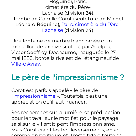
Tombe de Camille Corot (sculpture de Michel
Léonard Béguine),
Paris
,
cimetière du Père-
Lachaise
(division 24).
Une fontaine de marbre blanc ornée d’un
médaillon de bronze sculpté par Adolphe-
Victor Geoffroy-Dechaume, inaugurée le
27
mai 1880
, borde la rive est de l’étang neuf de
Ville-d’Avray
.
Le père de l'impressionnisme
?
Corot est parfois appelé «
le père de
l’
impressionnisme
». Toutefois, c’est une
appréciation qu’il faut nuancer.
Ses recherches sur la lumière, sa prédilection
pour le travail sur le motif et pour le paysage
saisi sur le vif anticipent l’impressionnisme.
Mais Corot craint les bouleversements, en art
comme en politique, et il reste fidèle toute sa