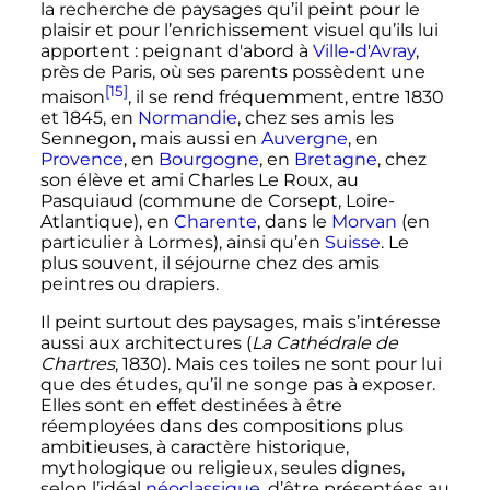
la recherche de paysages qu’il peint pour le
plaisir et pour l’enrichissement visuel qu’ils lui
apportent
: peignant d'abord à
Ville-d'Avray
,
près de Paris, où ses parents possèdent une
[15]
maison
, il se rend fréquemment, entre 1830
et 1845, en
Normandie
, chez ses amis les
Sennegon, mais aussi en
Auvergne
, en
Provence
, en
Bourgogne
, en
Bretagne
, chez
son élève et ami Charles Le Roux, au
Pasquiaud (commune de Corsept, Loire-
Atlantique), en
Charente
, dans le
Morvan
(en
particulier à Lormes), ainsi qu’en
Suisse
. Le
plus souvent, il séjourne chez des amis
peintres ou drapiers.
Il peint surtout des paysages, mais s’intéresse
aussi aux architectures (
La Cathédrale de
Chartres
, 1830). Mais ces toiles ne sont pour lui
que des études, qu’il ne songe pas à exposer.
Elles sont en effet destinées à être
réemployées dans des compositions plus
ambitieuses, à caractère historique,
mythologique ou religieux, seules dignes,
selon l’idéal
néoclassique
, d’être présentées au