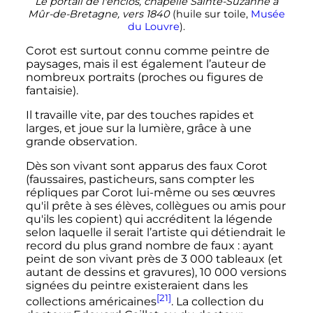
Le portail de l'enclos, chapelle Sainte-Suzanne à
Mûr-de-Bretagne, vers 1840
(huile sur toile,
Musée
du Louvre
).
Corot est surtout connu comme peintre de
paysages, mais il est également l’auteur de
nombreux portraits (proches ou figures de
fantaisie).
Il travaille vite, par des touches rapides et
larges, et joue sur la lumière, grâce à une
grande observation.
Dès son vivant sont apparus des faux Corot
(faussaires, pasticheurs, sans compter les
répliques par Corot lui-même ou ses œuvres
qu'il prête à ses élèves, collègues ou amis pour
qu'ils les copient) qui accréditent la légende
selon laquelle il serait l’artiste qui détiendrait le
record du plus grand nombre de faux
: ayant
peint de son vivant près de
3 000
tableaux (et
autant de dessins et gravures),
10 000
versions
signées du peintre existeraient dans les
[21]
collections américaines
. La collection du