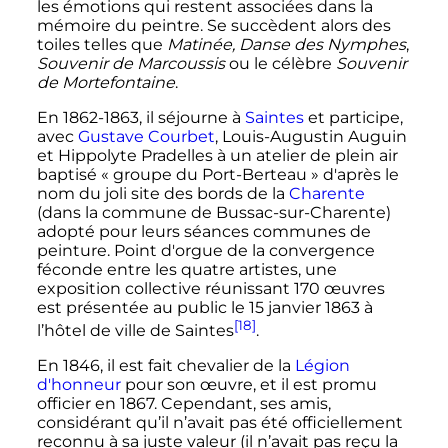
les émotions qui restent associées dans la
mémoire du peintre. Se succèdent alors des
toiles telles que
Matinée, Danse des Nymphes
,
Souvenir de Marcoussis
ou le célèbre
Souvenir
de Mortefontaine
.
En 1862-1863, il séjourne à
Saintes
et participe,
avec
Gustave Courbet
, Louis-Augustin Auguin
et Hippolyte Pradelles à un atelier de plein air
baptisé «
groupe du Port-Berteau
» d'après le
nom du joli site des bords de la
Charente
(dans la commune de Bussac-sur-Charente)
adopté pour leurs séances communes de
peinture. Point d'orgue de la convergence
féconde entre les quatre artistes, une
exposition collective réunissant 170 œuvres
est présentée au public le
15 janvier 1863
à
[18]
l’hôtel de ville de Saintes
.
En 1846, il est fait chevalier de la
Légion
d'honneur
pour son œuvre, et il est promu
officier en 1867. Cependant, ses amis,
considérant qu’il n’avait pas été officiellement
reconnu à sa juste valeur (il n’avait pas reçu la