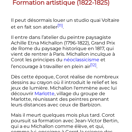
Formation artistique (1822-1825)
Il peut désormais louer un studio quai Voltaire
[11]
et en fait son atelier
.
Il entre dans l’atelier du peintre paysagiste
Achille Etna Michallon (1796-1822), Grand Prix
de Rome du paysage historique en 1817, qui
vient de rentrer à Paris. Michallon inculque à
Corot les principes du
néoclassicisme
et
[12]
l’encourage à travailler en plein air
.
Dès cette époque, Corot réalise de nombreux
dessins au crayon où il introduit le relief et les
jeux de lumière. Michallon l'emmène avec lui
découvrir
Marlotte
, village du
groupe de
Marlotte
, réunissant des peintres prenant
leurs distances avec ceux de Barbizon.
Mais il meurt quelques mois plus tard. Corot
poursuit sa formation avec Jean-Victor Bertin,
qui a eu Michallon comme élève, et qui,
comme lui, enseigne à Corot la science des