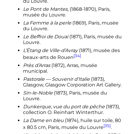
du Louvre.
Le Pont de Mantes
, (1868-1870), Paris,
musée du Louvre.
La Femme à la perle
(1869), Paris, musée
du Louvre.
Le Beffroi de Douai
(1871), Paris, musée du
Louvre.
L’Étang de Ville-d’Avray
(1871), musée des
[34]
beaux-arts de Rouen
Près d’Arras
(1872), Arras, musée
municipal.
Pastorale — Souvenir d’Italie
(1873),
Glasgow, Glasgow Corporation Art Gallery.
Sin-le-Noble
(1873), Paris, musée du
Louvre.
Dunkerque, vue du port de pêche
(1873),
collection O. Reinhart Winterthur.
La Dame en bleu
(1874), huile sur toile, 80
[35]
x 80.5 cm, Paris, musée du Louvre
.