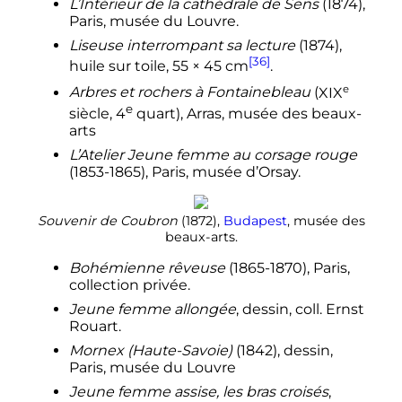
L’Intérieur de la cathédrale de Sens
(1874),
Paris, musée du Louvre.
Liseuse interrompant sa lecture
(1874),
[36]
huile sur toile,
55 × 45
cm
.
e
Arbres et rochers à Fontainebleau
(
XIX
e
siècle
,
4
quart
), Arras, musée des beaux-
arts
L’Atelier Jeune femme au corsage rouge
(1853-1865), Paris, musée d’Orsay.
Souvenir de Coubron
(1872),
Budapest
, musée des
beaux-arts.
Bohémienne rêveuse
(1865-1870), Paris,
collection privée.
Jeune femme allongée
, dessin, coll. Ernst
Rouart.
Mornex (Haute-Savoie)
(1842), dessin,
Paris, musée du Louvre
Jeune femme assise, les bras croisés
,