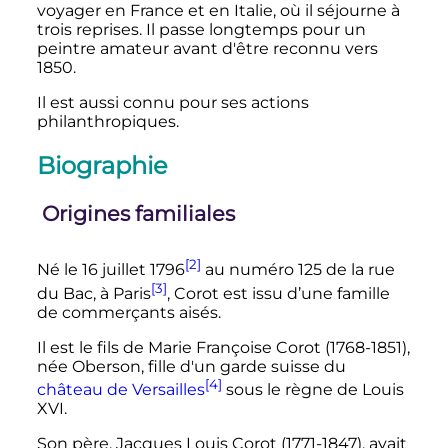
voyager en France et en Italie, où il séjourne à
trois reprises. Il passe longtemps pour un
peintre amateur avant d'être reconnu vers
1850.
Il est aussi connu pour ses actions
philanthropiques.
Biographie
Origines familiales
[2]
Né le
16 juillet 1796
au numéro 125 de la rue
[3]
du Bac, à Paris
, Corot est issu d’une famille
de commerçants aisés.
Il est le fils de Marie Françoise Corot (1768-1851),
née Oberson, fille d'un garde suisse du
[4]
château de Versailles
sous le règne de Louis
XVI.
Son père, Jacques Louis Corot (1771-1847), avait