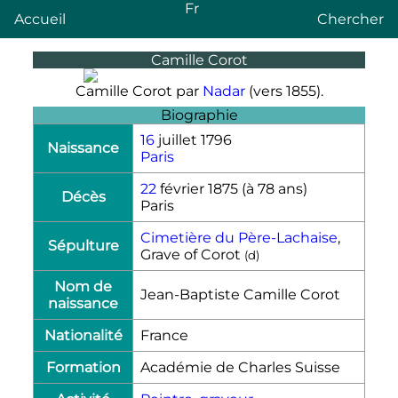
Fr
Accueil
Chercher
Camille Corot
Camille Corot par
Nadar
(vers 1855).
Biographie
16
juillet 1796
Naissance
Paris
22
février 1875
(à 78 ans)
Décès
Paris
Cimetière du Père-Lachaise
,
Sépulture
Grave of Corot
(
d
)
Nom de
Jean-Baptiste Camille Corot
naissance
Nationalité
France
Formation
Académie de Charles Suisse