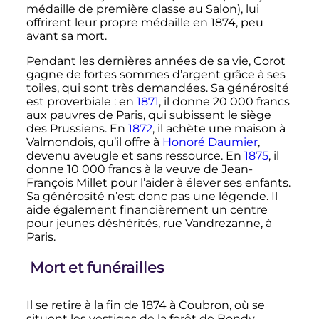
médaille de première classe au Salon), lui
offrirent leur propre médaille en 1874, peu
avant sa mort.
Pendant les dernières années de sa vie, Corot
gagne de fortes sommes d’argent grâce à ses
toiles, qui sont très demandées. Sa générosité
est proverbiale
: en
1871
, il donne
20 000
francs
aux pauvres de Paris, qui subissent le siège
des Prussiens. En
1872
, il achète une maison à
Valmondois, qu’il offre à
Honoré Daumier
,
devenu aveugle et sans ressource. En
1875
, il
donne
10 000
francs à la veuve de Jean-
François Millet pour l’aider à élever ses enfants.
Sa générosité n’est donc pas une légende. Il
aide également financièrement un centre
pour jeunes déshérités, rue Vandrezanne, à
Paris.
Mort et funérailles
Il se retire à la fin de 1874 à Coubron, où se
situent les vestiges de la forêt de Bondy.