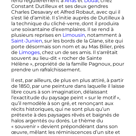
rend régulièrement à
Arras
et
Douai
, chez
Constant Dutilleux et ses deux gendres
Charles Desavary et Alfred Robaut, avec qui il
s’est lié d’amitié. Il s’initie auprès de Dutilleux à
la technique du cliché-verre, dont il produira
une soixantaine d’exemplaires. Il se rend à
plusieurs reprises en
Limousin
, notamment à
Saint-Junien
, sur les bords de la Glane, site qui
porte désormais son nom et au Mas Bilier, près
de
Limoges
, chez un de ses amis. Il s'arrêtait
souvent au lieu-dit «
rocher de Sainte
Hélène
», propriété de la famille Pagnoux, pour
prendre un rafraîchissement.
Il est, par ailleurs, de plus en plus attiré, à partir
de 1850, par une peinture dans laquelle il laisse
libre cours à son imagination, délaissant
l’exactitude du paysage peint «
sur le motif
»,
qu’il remodèle à son gré, et renonçant aux
récits historiques, qui ne sont plus qu’un
prétexte à des paysages rêvés et baignés de
halos argentés ou dorés. Le thème du
«
souvenir
» devient prépondérant dans son
œuvre, mêlant les réminiscences d’un site et