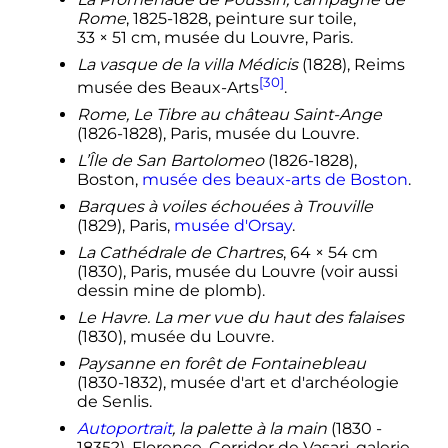
Rome
, 1825-1828, peinture sur toile,
33 × 51
cm
, musée du Louvre, Paris.
La vasque de la villa Médicis
(1828), Reims
[30]
musée des Beaux-Arts
.
Rome, Le Tibre au château Saint-Ange
(1826-1828), Paris, musée du Louvre.
L’Île de San Bartolomeo
(1826-1828),
Boston,
musée des beaux-arts de Boston
.
Barques à voiles échouées à Trouville
(1829), Paris,
musée d'Orsay
.
La Cathédrale de Chartres
,
64 × 54
cm
(1830), Paris, musée du Louvre (voir aussi
dessin mine de plomb).
Le Havre. La mer vue du haut des falaises
(1830), musée du Louvre.
Paysanne en forêt de Fontainebleau
(1830-1832), musée d'art et d'archéologie
de Senlis.
Autoportrait
, la palette à la main
(1830 -
1835?), Florence, Corridor de Vasari, galerie