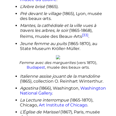
L’Arbre brisé
(1865).
Pré devant le village
(1865), Lyon, musée
des beaux-arts.
Mantes, la cathédrale et la ville vues à
travers les arbres, le soir
(1865-1868),
[33]
Reims, musée des Beaux-Arts
.
Jeune femme au puits
(1865-1870), au
State Museum Kröller-Müller.
Femme avec des marguerites
(vers 1870),
Budapest
, musée des beaux-arts.
Italienne assise jouant de la mandoline
(1865), collection O. Reinhart Winterthur.
Agostina
(1866), Washington,
Washington
National Gallery
.
La Lecture interrompue
(1865-1870),
Chicago,
Art Institute of Chicago
.
L’Église de Marissel
(1867), Paris, musée