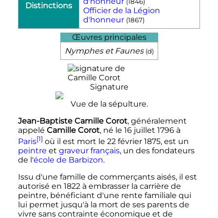
d'honneur‎
(
1846
)
Distinctions
Officier de la Légion
d'honneur‎
(
1867
)
Œuvres principales
Nymphes et Faunes
(
d
)
Signature
Vue de la sépulture.
Jean-Baptiste Camille Corot
, généralement
appelé
Camille Corot
, né le
16 juillet 1796
à
[1]
Paris
où il est mort le
22 février 1875
, est un
peintre
et
graveur
français
, un des fondateurs
de l'
école de Barbizon
.
Issu d'une famille de commerçants aisés, il est
autorisé en 1822 à embrasser la carrière de
peintre, bénéficiant d'une rente familiale qui
lui permet jusqu'à la mort de ses parents de
vivre sans contrainte économique et de