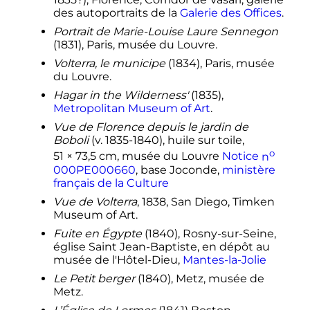
des autoportraits de la
Galerie des Offices
.
Portrait de Marie-Louise Laure Sennegon
(1831), Paris, musée du Louvre.
Volterra, le municipe
(1834), Paris, musée
du Louvre.
Hagar in the Wilderness'
(1835),
Metropolitan Museum of Art
.
Vue de Florence depuis le jardin de
Boboli
(v. 1835-1840), huile sur toile,
o
51 × 73,5
cm
, musée du Louvre
Notice
n
000PE000660
, base Joconde,
ministère
français de la Culture
Vue de Volterra
, 1838, San Diego, Timken
Museum of Art.
Fuite en Égypte
(1840), Rosny-sur-Seine,
église Saint Jean-Baptiste, en dépôt au
musée de l'Hôtel-Dieu,
Mantes-la-Jolie
Le Petit berger
(1840), Metz, musée de
Metz.