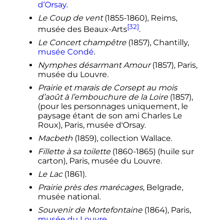
d’Orsay
.
Le Coup de vent
(1855-1860), Reims,
[32]
musée des Beaux-Arts
.
Le Concert champêtre
(1857), Chantilly,
musée Condé
.
Nymphes désarmant Amour
(1857), Paris,
musée du Louvre.
Prairie et marais de Corsept au mois
d’août à l’embouchure de la Loire
(1857),
(pour les personnages uniquement, le
paysage étant de son ami Charles Le
Roux), Paris, musée d'Orsay.
Macbeth
(1859), collection Wallace.
Fillette à sa toilette
(1860-1865) (huile sur
carton), Paris, musée du Louvre.
Le Lac
(1861).
Prairie près des marécages
, Belgrade,
musée national.
Souvenir de Mortefontaine
(1864), Paris,
musée du Louvre
.