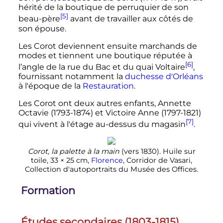
hérité de
la boutique de perruquier de son
[5]
beau-père
avant de travailler aux côtés de
son épouse.
Les Corot deviennent ensuite marchands de
modes et tiennent une boutique réputée à
[6]
l’angle de la rue du Bac et du quai Voltaire
,
fournissant notamment la
duchesse d'Orléans
à l'époque de la
Restauration
.
Les Corot ont deux autres enfants, Annette
Octavie (1793-1874) et Victoire Anne (1797-1821)
[7]
qui vivent à l'étage au-dessus du magasin
.
Corot, la palette à la main
(vers 1830). Huile sur
toile,
33 × 25
cm
,
Florence
, Corridor de Vasari,
Collection d'autoportraits du Musée des Offices.
Formation
Études secondaires (1803-1815)